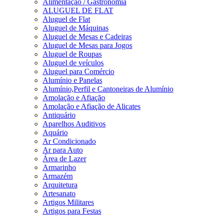
Alimentação / Gastronomia
ALUGUEL DE FLAT
Aluguel de Flat
Aluguel de Máquinas
Aluguel de Mesas e Cadeiras
Aluguel de Mesas para Jogos
Aluguel de Roupas
Aluguel de veículos
Aluguel para Comércio
Alumínio e Panelas
Alumínio,Perfil e Cantoneiras de Alumínio
Amolação e Afiação
Amolação e Afiação de Alicates
Antiquário
Aparelhos Auditivos
Aquário
Ar Condicionado
Ar para Auto
Área de Lazer
Armarinho
Armazém
Arquitetura
Artesanato
Artigos Militares
Artigos para Festas