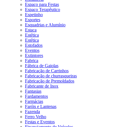
Espaço para Festas
Espaço Terapêutico
Espetinho
Esportes
Esquadrias e Alumínio
Estaca
Estética
Estética
Estofados
Eventos
Extintores
Fabrica
Fábrica de Gaiolas
Fabricação de Carrinhos
Fabricação de churrasqueiras
Fabricação de Premoldados
Fabricante de Inox
Fantasias
Fardamentos
Farmácias
Faróis e Lantenas
Fazenda
Ferro Velho
Festas e Eventos
Financiamento de Veículos