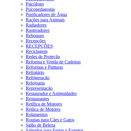
Psicólogo
Psicopedagogia
Purificadores de Água
Rações para Animais
Radiadores
Rastreadores
Reboques
Recepções
RECEPÇÕES
Reciclagem
Redes de Proteção
Reforma e Venda de Cadeiras
Reformas e Pinturas
Refratário
Refrigeração
Relojoaria
Representação
Restaurador e Antiguidades
Restaurantes
Retífica de Motores
Retíica de Motores
Rolamentos
Roupas para Cães e Gatos
Salão de Beleza
Salgados para Festas e Eventos