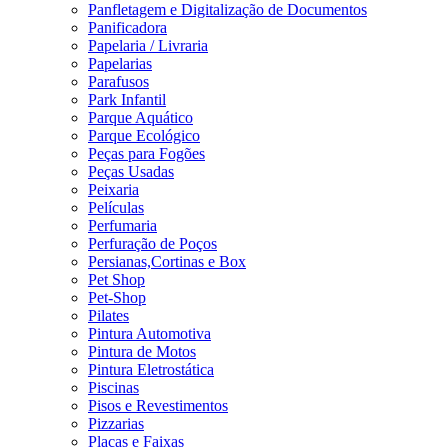
Panfletagem e Digitalização de Documentos
Panificadora
Papelaria / Livraria
Papelarias
Parafusos
Park Infantil
Parque Aquático
Parque Ecológico
Peças para Fogões
Peças Usadas
Peixaria
Películas
Perfumaria
Perfuração de Poços
Persianas,Cortinas e Box
Pet Shop
Pet-Shop
Pilates
Pintura Automotiva
Pintura de Motos
Pintura Eletrostática
Piscinas
Pisos e Revestimentos
Pizzarias
Placas e Faixas