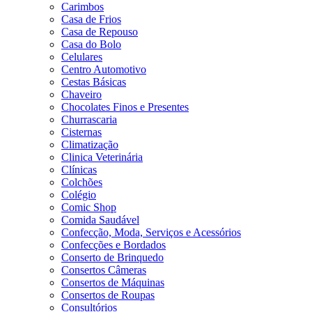
Carimbos
Casa de Frios
Casa de Repouso
Casa do Bolo
Celulares
Centro Automotivo
Cestas Básicas
Chaveiro
Chocolates Finos e Presentes
Churrascaria
Cisternas
Climatização
Clinica Veterinária
Clínicas
Colchões
Colégio
Comic Shop
Comida Saudável
Confecção, Moda, Serviços e Acessórios
Confecções e Bordados
Conserto de Brinquedo
Consertos Câmeras
Consertos de Máquinas
Consertos de Roupas
Consultórios