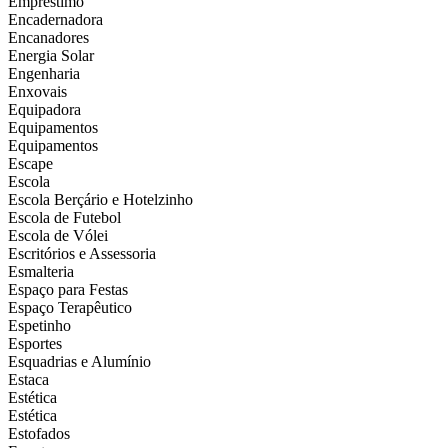
Empréstimo
Encadernadora
Encanadores
Energia Solar
Engenharia
Enxovais
Equipadora
Equipamentos
Equipamentos
Escape
Escola
Escola Berçário e Hotelzinho
Escola de Futebol
Escola de Vólei
Escritórios e Assessoria
Esmalteria
Espaço para Festas
Espaço Terapêutico
Espetinho
Esportes
Esquadrias e Alumínio
Estaca
Estética
Estética
Estofados