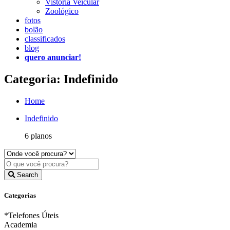
Vistoria Veicular
Zoológico
fotos
bolão
classificados
blog
quero anunciar!
Categoria: Indefinido
Home
Indefinido
6 planos
Search
Categorias
*Telefones Úteis
Academia