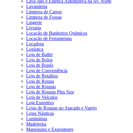
Lava Jato e Estética Automotiva na Av. Norte
Lavanderia
Limpeza de Carros
Limpeza de Fossas
Lingerie
Livraria
Locação de Banheiros Químicos
Locação de Ferramentas
Locadora
Logística
Loja de Ballet
Loja de Bolos
Loja de Bonés
Loja de Conveniência
Loja de Retalhos
Loja de Roupa
Loja de Roupas
Loja de Roupas Plus Size
Loja de Veículos
Loja Esportiva
Lojas de Roupas no Atacado e Varejo
Lojas Náuticas
Luminárias
Madeireira
Manequins e Expositores