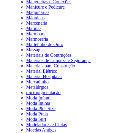
Mangueiras e Conexões
Manicure e Pedicure
Maquinarias
Máquinas
Marcenaria
Marinas
Marmoaria
Marmoraria
Martelinho de Ouro
Massagista
Materiais de Contruções
Materiais de Limpeza e Segurança
Materiais para Construção
Material Elétrico
Material Hospitalar
Mercadinho
Metalúrgica
micropigmentação
Moda Infantil
Moda Íntima
Moda Plus Size
Moda Praia
Moda Surf
Modeladores e Cintas
Moedas Antigas