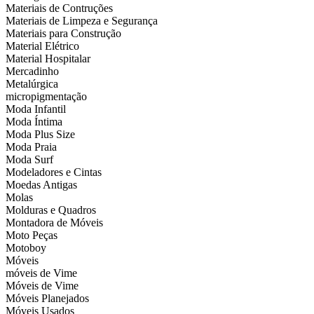
Materiais de Contruções
Materiais de Limpeza e Segurança
Materiais para Construção
Material Elétrico
Material Hospitalar
Mercadinho
Metalúrgica
micropigmentação
Moda Infantil
Moda Íntima
Moda Plus Size
Moda Praia
Moda Surf
Modeladores e Cintas
Moedas Antigas
Molas
Molduras e Quadros
Montadora de Móveis
Moto Peças
Motoboy
Móveis
móveis de Vime
Móveis de Vime
Móveis Planejados
Móveis Usados