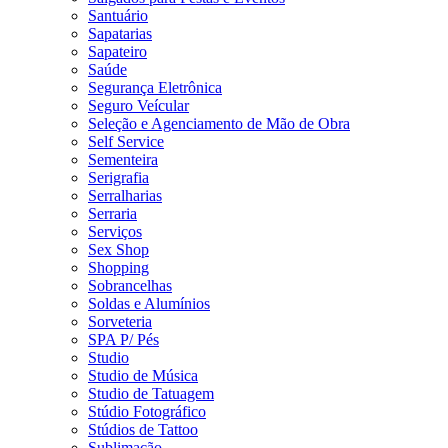
Santuário
Sapatarias
Sapateiro
Saúde
Segurança Eletrônica
Seguro Veícular
Seleção e Agenciamento de Mão de Obra
Self Service
Sementeira
Serigrafia
Serralharias
Serraria
Serviços
Sex Shop
Shopping
Sobrancelhas
Soldas e Alumínios
Sorveteria
SPA P/ Pés
Studio
Studio de Música
Studio de Tatuagem
Stúdio Fotográfico
Stúdios de Tattoo
Sublimação