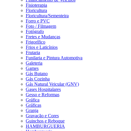
Fisioterapia
Floricultura
Floricultura/Sementeira
Forro e PVC
Foto / Filmagem
Fotógrafo
Fretes e Mudanças
Frigorífico
Frios e Laticínios
Frutaria
Funilaria e Pintura Automotiva
Galeteria
Games
Gás Butano
Gás Cozinha
Gás Natural Veicular (GNV)
Gases Hospitalares
Gesso e Reformas
Gráfica
Gráficas
Granja
Gravação e Cores
Guinchos e Reboque
HAMBURGUERIA