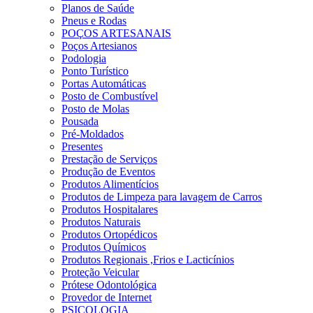
Planos de Saúde
Pneus e Rodas
POÇOS ARTESANAIS
Poços Artesianos
Podologia
Ponto Turístico
Portas Automáticas
Posto de Combustível
Posto de Molas
Pousada
Pré-Moldados
Presentes
Prestação de Serviços
Produção de Eventos
Produtos Alimentícios
Produtos de Limpeza para lavagem de Carros
Produtos Hospitalares
Produtos Naturais
Produtos Ortopédicos
Produtos Químicos
Produtos Regionais ,Frios e Lacticínios
Proteção Veicular
Prótese Odontológica
Provedor de Internet
PSICOLOGIA