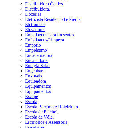
Distribuidora Óculos
Distribuidora.
Docerias
Eletricista Residencial e Predial
Eletrônicos
Elevadores
Embalagens para Presentes
Embalagens/Limpeza
Empório
Empréstimo
Encadernadora
Encanadores
Energia Solar
Engenharia
Enxovais
Equipadora
Equipamentos
Equipamentos
Escape
Escola
Escola Berçário e Hotelzinho
Escola de Futebol
Escola de Vólei
Escritórios e Assessoria
Esmalteria