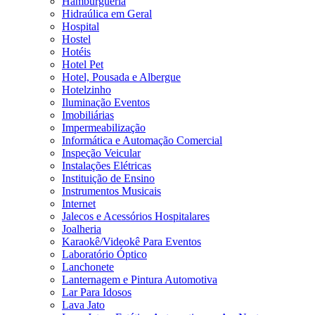
Hamburgueria
Hidraúlica em Geral
Hospital
Hostel
Hotéis
Hotel Pet
Hotel, Pousada e Albergue
Hotelzinho
Iluminação Eventos
Imobiliárias
Impermeabilização
Informática e Automação Comercial
Inspeção Veicular
Instalações Elétricas
Instituição de Ensino
Instrumentos Musicais
Internet
Jalecos e Acessórios Hospitalares
Joalheria
Karaokê/Videokê Para Eventos
Laboratório Óptico
Lanchonete
Lanternagem e Pintura Automotiva
Lar Para Idosos
Lava Jato