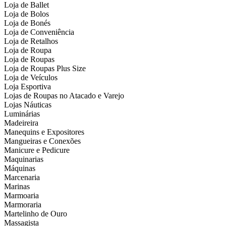
Loja de Ballet
Loja de Bolos
Loja de Bonés
Loja de Conveniência
Loja de Retalhos
Loja de Roupa
Loja de Roupas
Loja de Roupas Plus Size
Loja de Veículos
Loja Esportiva
Lojas de Roupas no Atacado e Varejo
Lojas Náuticas
Luminárias
Madeireira
Manequins e Expositores
Mangueiras e Conexões
Manicure e Pedicure
Maquinarias
Máquinas
Marcenaria
Marinas
Marmoaria
Marmoraria
Martelinho de Ouro
Massagista