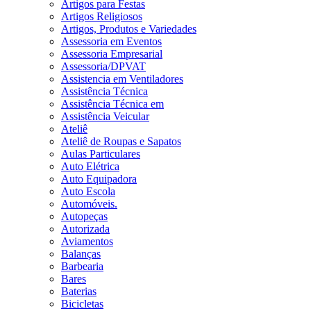
Artigos para Festas
Artigos Religiosos
Artigos, Produtos e Variedades
Assessoria em Eventos
Assessoria Empresarial
Assessoria/DPVAT
Assistencia em Ventiladores
Assistência Técnica
Assistência Técnica em
Assistência Veicular
Ateliê
Ateliê de Roupas e Sapatos
Aulas Particulares
Auto Elétrica
Auto Equipadora
Auto Escola
Automóveis.
Autopeças
Autorizada
Aviamentos
Balanças
Barbearia
Bares
Baterias
Bicicletas