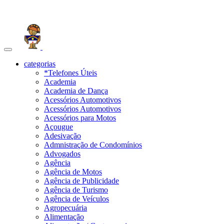
Toggle
navigation
categorias
*Telefones Úteis
Academia
Academia de Dança
Acessórios Automotivos
Acessórios Automotivos
Acessórios para Motos
Açougue
Adesivação
Admnistração de Condomínios
Advogados
Agência
Agência de Motos
Agência de Publicidade
Agência de Turismo
Agência de Veículos
Agropecuária
Alimentação