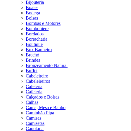
Bijouteria
Boates
Bodega
Bolsas
Bombas e Motores
Bomboniere
Bordados
Borracharia
Boutique
Box Banheiro
Brechó
Brindes
Bronzeamento Natural
Buffet
Cabeleireiro
Cabeleireiros
Cafeteria
Cafeteria
Calçados e Bolsas
Calhas
Cama, Mesa e Banho
Caminhão Pipa
Camisas
Camisetas
Capotaria