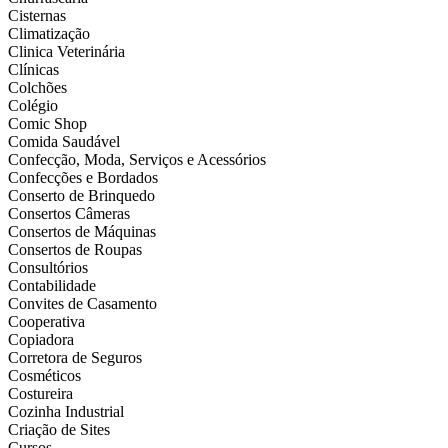
Cisternas
Climatização
Clinica Veterinária
Clínicas
Colchões
Colégio
Comic Shop
Comida Saudável
Confecção, Moda, Serviços e Acessórios
Confecções e Bordados
Conserto de Brinquedo
Consertos Câmeras
Consertos de Máquinas
Consertos de Roupas
Consultórios
Contabilidade
Convites de Casamento
Cooperativa
Copiadora
Corretora de Seguros
Cosméticos
Costureira
Cozinha Industrial
Criação de Sites
Cursos