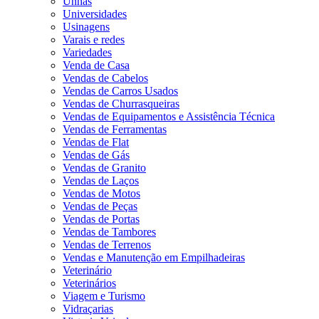
Unhas
Universidades
Usinagens
Varais e redes
Variedades
Venda de Casa
Vendas de Cabelos
Vendas de Carros Usados
Vendas de Churrasqueiras
Vendas de Equipamentos e Assistência Técnica
Vendas de Ferramentas
Vendas de Flat
Vendas de Gás
Vendas de Granito
Vendas de Laços
Vendas de Motos
Vendas de Peças
Vendas de Portas
Vendas de Tambores
Vendas de Terrenos
Vendas e Manutenção em Empilhadeiras
Veterinário
Veterinários
Viagem e Turismo
Vidraçarias