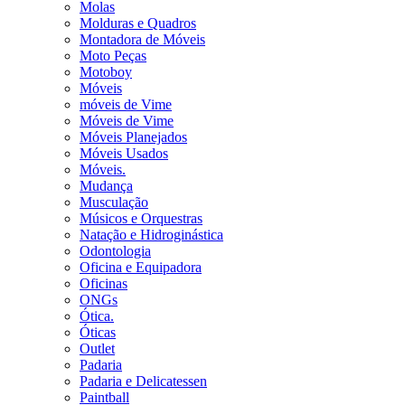
Molas
Molduras e Quadros
Montadora de Móveis
Moto Peças
Motoboy
Móveis
móveis de Vime
Móveis de Vime
Móveis Planejados
Móveis Usados
Móveis.
Mudança
Musculação
Músicos e Orquestras
Natação e Hidroginástica
Odontologia
Oficina e Equipadora
Oficinas
ONGs
Ótica.
Óticas
Outlet
Padaria
Padaria e Delicatessen
Paintball