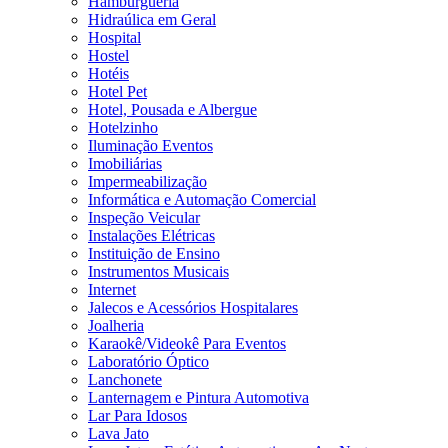
Hamburgueria
Hidraúlica em Geral
Hospital
Hostel
Hotéis
Hotel Pet
Hotel, Pousada e Albergue
Hotelzinho
Iluminação Eventos
Imobiliárias
Impermeabilização
Informática e Automação Comercial
Inspeção Veicular
Instalações Elétricas
Instituição de Ensino
Instrumentos Musicais
Internet
Jalecos e Acessórios Hospitalares
Joalheria
Karaokê/Videokê Para Eventos
Laboratório Óptico
Lanchonete
Lanternagem e Pintura Automotiva
Lar Para Idosos
Lava Jato