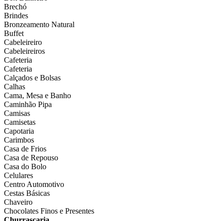
Brechó
Brindes
Bronzeamento Natural
Buffet
Cabeleireiro
Cabeleireiros
Cafeteria
Cafeteria
Calçados e Bolsas
Calhas
Cama, Mesa e Banho
Caminhão Pipa
Camisas
Camisetas
Capotaria
Carimbos
Casa de Frios
Casa de Repouso
Casa do Bolo
Celulares
Centro Automotivo
Cestas Básicas
Chaveiro
Chocolates Finos e Presentes
Churrascaria