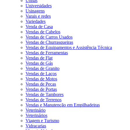
Unhas
Universidades
Usinagens
Varais e redes
Variedades
Venda de Casa
Vendas de Cabelos
Vendas de Carros Usados
Vendas de Churrasqueiras
Vendas de Equipamentos e Assistência Técnica
Vendas de Ferramentas
Vendas de Flat
Vendas de Gás
Vendas de Granito
Vendas de Laços
Vendas de Motos
Vendas de Peças
Vendas de Portas
Vendas de Tambores
Vendas de Terrenos
Vendas e Manutenção em Empilhadeiras
Veterinário
Veterinários
Viagem e Turismo
Vidraçarias