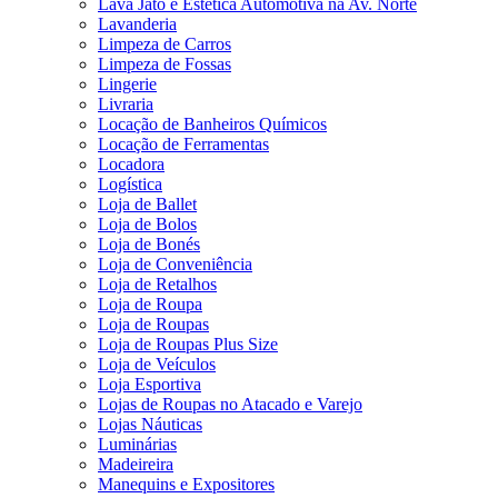
Lava Jato e Estética Automotiva na Av. Norte
Lavanderia
Limpeza de Carros
Limpeza de Fossas
Lingerie
Livraria
Locação de Banheiros Químicos
Locação de Ferramentas
Locadora
Logística
Loja de Ballet
Loja de Bolos
Loja de Bonés
Loja de Conveniência
Loja de Retalhos
Loja de Roupa
Loja de Roupas
Loja de Roupas Plus Size
Loja de Veículos
Loja Esportiva
Lojas de Roupas no Atacado e Varejo
Lojas Náuticas
Luminárias
Madeireira
Manequins e Expositores