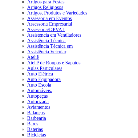
Artigos para Festas
Artigos Religiosos
Artigos, Produtos e Variedades
Assessoria em Eventos
Assessoria Empresarial
Assessoria/DPVAT
Assistencia em Ventiladores
Assistência Técnica
Assistência Técnica em
Assistência Veicular
Ateliê
Ateliê de Roupas e Sapatos
Aulas Particulares
Auto Elétrica
Auto Equipadora
Auto Escola
Automóveis.
Autopeças
Autorizada
Aviamentos
Balanças
Barbearia
Bares
Baterias
Bicicletas