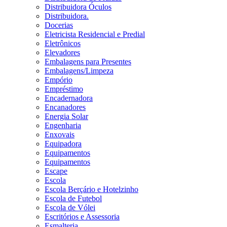
Distribuidora Óculos
Distribuidora.
Docerias
Eletricista Residencial e Predial
Eletrônicos
Elevadores
Embalagens para Presentes
Embalagens/Limpeza
Empório
Empréstimo
Encadernadora
Encanadores
Energia Solar
Engenharia
Enxovais
Equipadora
Equipamentos
Equipamentos
Escape
Escola
Escola Berçário e Hotelzinho
Escola de Futebol
Escola de Vólei
Escritórios e Assessoria
Esmalteria