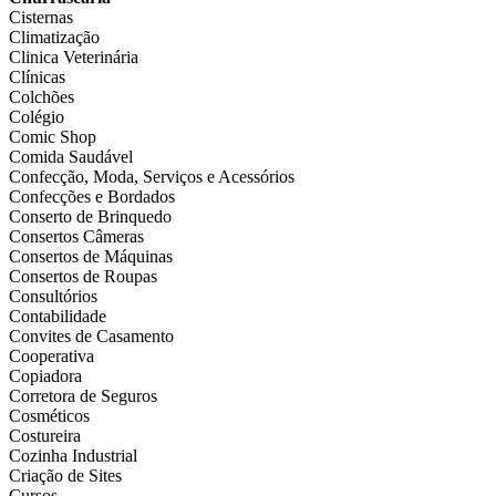
Cisternas
Climatização
Clinica Veterinária
Clínicas
Colchões
Colégio
Comic Shop
Comida Saudável
Confecção, Moda, Serviços e Acessórios
Confecções e Bordados
Conserto de Brinquedo
Consertos Câmeras
Consertos de Máquinas
Consertos de Roupas
Consultórios
Contabilidade
Convites de Casamento
Cooperativa
Copiadora
Corretora de Seguros
Cosméticos
Costureira
Cozinha Industrial
Criação de Sites
Cursos