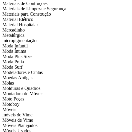
Materiais de Contruções
Materiais de Limpeza e Segurança
Materiais para Construção
Material Elétrico
Material Hospitalar
Mercadinho
Metalúrgica
micropigmentação
Moda Infantil
Moda Íntima
Moda Plus Size
Moda Praia
Moda Surf
Modeladores e Cintas
Moedas Antigas
Molas
Molduras e Quadros
Montadora de Móveis
Moto Peças
Motoboy
Móveis
móveis de Vime
Móveis de Vime
Móveis Planejados
Móveis Usados