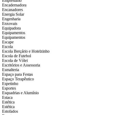
Empréstimo
Encadernadora
Encanadores
Energia Solar
Engenharia
Enxovais
Equipadora
Equipamentos
Equipamentos
Escape
Escola
Escola Berçário e Hotelzinho
Escola de Futebol
Escola de Vólei
Escritórios e Assessoria
Esmalteria
Espaço para Festas
Espaço Terapêutico
Espetinho
Esportes
Esquadrias e Alumínio
Estaca
Estética
Estética
Estofados