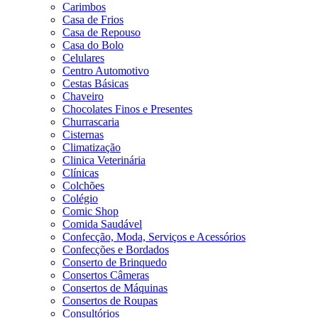
Carimbos
Casa de Frios
Casa de Repouso
Casa do Bolo
Celulares
Centro Automotivo
Cestas Básicas
Chaveiro
Chocolates Finos e Presentes
Churrascaria
Cisternas
Climatização
Clinica Veterinária
Clínicas
Colchões
Colégio
Comic Shop
Comida Saudável
Confecção, Moda, Serviços e Acessórios
Confecções e Bordados
Conserto de Brinquedo
Consertos Câmeras
Consertos de Máquinas
Consertos de Roupas
Consultórios