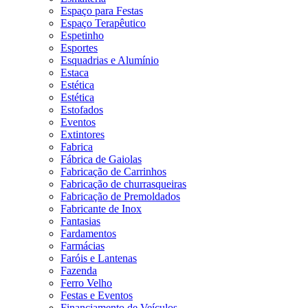
Espaço para Festas
Espaço Terapêutico
Espetinho
Esportes
Esquadrias e Alumínio
Estaca
Estética
Estética
Estofados
Eventos
Extintores
Fabrica
Fábrica de Gaiolas
Fabricação de Carrinhos
Fabricação de churrasqueiras
Fabricação de Premoldados
Fabricante de Inox
Fantasias
Fardamentos
Farmácias
Faróis e Lantenas
Fazenda
Ferro Velho
Festas e Eventos
Financiamento de Veículos