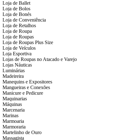
Loja de Ballet
Loja de Bolos
Loja de Bonés
Loja de Conveniência
Loja de Retalhos
Loja de Roupa
Loja de Roupas
Loja de Roupas Plus Size
Loja de Veículos
Loja Esportiva
Lojas de Roupas no Atacado e Varejo
Lojas Náuticas
Luminárias
Madeireira
Manequins e Expositores
Mangueiras e Conexões
Manicure e Pedicure
Maquinarias
Máquinas
Marcenaria
Marinas
Marmoaria
Marmoraria
Martelinho de Ouro
Massagista