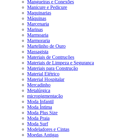
Mangueiras e Conexões
Manicure e Pedicure
Maquinarias
Máquinas
Marcenaria
Marinas
Marmoaria
Marmoraria
Martelinho de Ouro
Massagista
Materiais de Contruções
Materiais de Limpeza e Segurança
Materiais para Construção
Material Elétrico
Material Hospitalar
Mercadinho
Metalúrgica
micropigmentação
Moda Infantil
Moda Íntima
Moda Plus Size
Moda Praia
Moda Surf
Modeladores e Cintas
Moedas Antigas