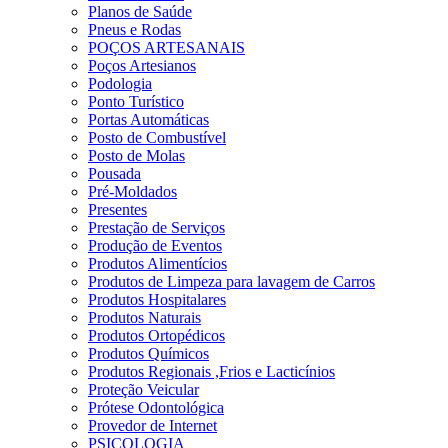
Planos de Saúde
Pneus e Rodas
POÇOS ARTESANAIS
Poços Artesianos
Podologia
Ponto Turístico
Portas Automáticas
Posto de Combustível
Posto de Molas
Pousada
Pré-Moldados
Presentes
Prestação de Serviços
Produção de Eventos
Produtos Alimentícios
Produtos de Limpeza para lavagem de Carros
Produtos Hospitalares
Produtos Naturais
Produtos Ortopédicos
Produtos Químicos
Produtos Regionais ,Frios e Lacticínios
Proteção Veicular
Prótese Odontológica
Provedor de Internet
PSICOLOGIA