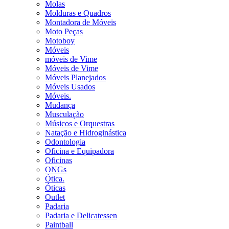
Molas
Molduras e Quadros
Montadora de Móveis
Moto Peças
Motoboy
Móveis
móveis de Vime
Móveis de Vime
Móveis Planejados
Móveis Usados
Móveis.
Mudança
Musculação
Músicos e Orquestras
Natação e Hidroginástica
Odontologia
Oficina e Equipadora
Oficinas
ONGs
Ótica.
Óticas
Outlet
Padaria
Padaria e Delicatessen
Paintball