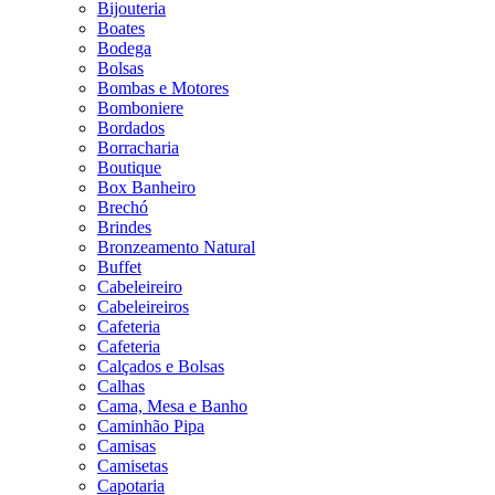
Bijouteria
Boates
Bodega
Bolsas
Bombas e Motores
Bomboniere
Bordados
Borracharia
Boutique
Box Banheiro
Brechó
Brindes
Bronzeamento Natural
Buffet
Cabeleireiro
Cabeleireiros
Cafeteria
Cafeteria
Calçados e Bolsas
Calhas
Cama, Mesa e Banho
Caminhão Pipa
Camisas
Camisetas
Capotaria