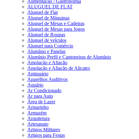
Alimentação / Gastronomia
ALUGUEL DE FLAT
Aluguel de Flat
Aluguel de Máquinas
Aluguel de Mesas e Cadeiras
Aluguel de Mesas para Jogos
Aluguel de Roupas
Aluguel de veículos
Aluguel para Comércio
Alumínio e Panelas
Alumínio,Perfil e Cantoneiras de Alumínio
Amolação e Afiação
Amolação e Afiação de Alicates
Antiquário
Aparelhos Auditivos
Aquário
Ar Condicionado
Ar para Auto
Área de Lazer
Armarinho
Armazém
Arquitetura
Artesanato
Artigos Militares
Artigos para Festas