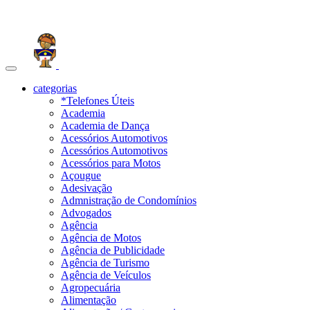
Toggle
navigation
categorias
*Telefones Úteis
Academia
Academia de Dança
Acessórios Automotivos
Acessórios Automotivos
Acessórios para Motos
Açougue
Adesivação
Admnistração de Condomínios
Advogados
Agência
Agência de Motos
Agência de Publicidade
Agência de Turismo
Agência de Veículos
Agropecuária
Alimentação