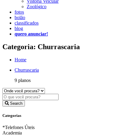
Vistoria Veicular
Zoológico
fotos
bolão
classificados
blog
quero anunciar!
Categoria: Churrascaria
Home
Churrascaria
9 planos
Search
Categorias
*Telefones Úteis
Academia