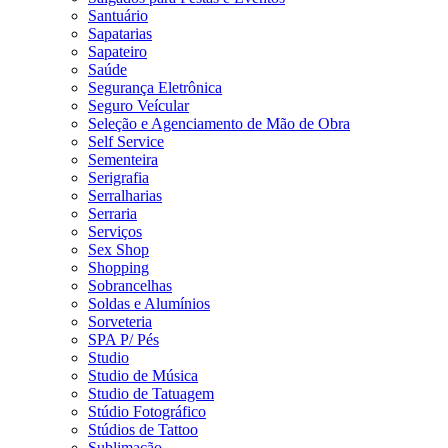
Santuário
Sapatarias
Sapateiro
Saúde
Segurança Eletrônica
Seguro Veícular
Seleção e Agenciamento de Mão de Obra
Self Service
Sementeira
Serigrafia
Serralharias
Serraria
Serviços
Sex Shop
Shopping
Sobrancelhas
Soldas e Alumínios
Sorveteria
SPA P/ Pés
Studio
Studio de Música
Studio de Tatuagem
Stúdio Fotográfico
Stúdios de Tattoo
Sublimação