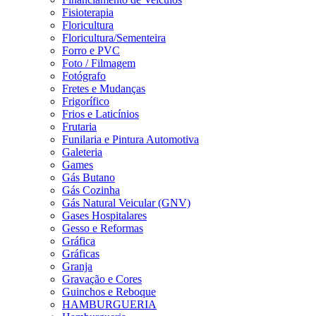
Fisioterapia
Floricultura
Floricultura/Sementeira
Forro e PVC
Foto / Filmagem
Fotógrafo
Fretes e Mudanças
Frigorífico
Frios e Laticínios
Frutaria
Funilaria e Pintura Automotiva
Galeteria
Games
Gás Butano
Gás Cozinha
Gás Natural Veicular (GNV)
Gases Hospitalares
Gesso e Reformas
Gráfica
Gráficas
Granja
Gravação e Cores
Guinchos e Reboque
HAMBURGUERIA