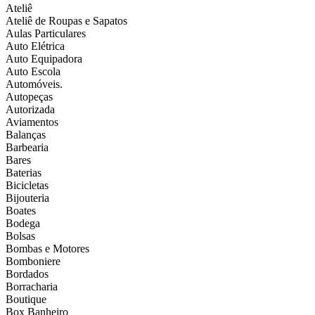
Ateliê
Ateliê de Roupas e Sapatos
Aulas Particulares
Auto Elétrica
Auto Equipadora
Auto Escola
Automóveis.
Autopeças
Autorizada
Aviamentos
Balanças
Barbearia
Bares
Baterias
Bicicletas
Bijouteria
Boates
Bodega
Bolsas
Bombas e Motores
Bomboniere
Bordados
Borracharia
Boutique
Box Banheiro