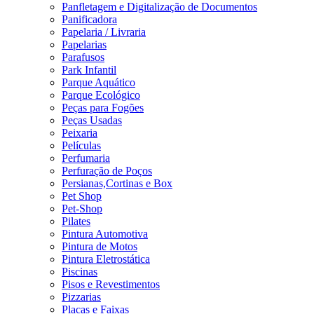
Panfletagem e Digitalização de Documentos
Panificadora
Papelaria / Livraria
Papelarias
Parafusos
Park Infantil
Parque Aquático
Parque Ecológico
Peças para Fogões
Peças Usadas
Peixaria
Películas
Perfumaria
Perfuração de Poços
Persianas,Cortinas e Box
Pet Shop
Pet-Shop
Pilates
Pintura Automotiva
Pintura de Motos
Pintura Eletrostática
Piscinas
Pisos e Revestimentos
Pizzarias
Placas e Faixas