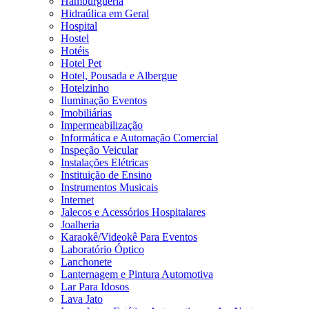
Hamburgueria
Hidraúlica em Geral
Hospital
Hostel
Hotéis
Hotel Pet
Hotel, Pousada e Albergue
Hotelzinho
Iluminação Eventos
Imobiliárias
Impermeabilização
Informática e Automação Comercial
Inspeção Veicular
Instalações Elétricas
Instituição de Ensino
Instrumentos Musicais
Internet
Jalecos e Acessórios Hospitalares
Joalheria
Karaokê/Videokê Para Eventos
Laboratório Óptico
Lanchonete
Lanternagem e Pintura Automotiva
Lar Para Idosos
Lava Jato