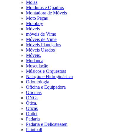
Molas
Molduras e Quadros
Montadora de Móveis
Moto Peças
Motoboy
Móveis
móveis de Vime
Móveis de Vime
Móveis Planejados
Móveis Usados
Móveis.
Mudança
Musculação
Músicos e Orquestras
Natação e Hidroginástica
Odontologia
Oficina e Equipadora
Oficinas
ONGs
Ótica.
Óticas
Outlet
Padaria
Padaria e Delicatessen
Paintball