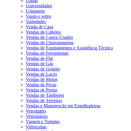
Unhas
Universidades
Usinagens
Varais e redes
Variedades
Venda de Casa
Vendas de Cabelos
Vendas de Carros Usados
Vendas de Churrasqueiras
Vendas de Equipamentos e Assistência Técnica
Vendas de Ferramentas
Vendas de Flat
Vendas de Gás
Vendas de Granito
Vendas de Laços
Vendas de Motos
Vendas de Peças
Vendas de Portas
Vendas de Tambores
Vendas de Terrenos
Vendas e Manutenção em Empilhadeiras
Veterinário
Veterinários
Viagem e Turismo
Vidraçarias