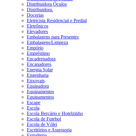
Distribuidora Óculos
Distribuidora.
Docerias
Eletricista Residencial e Predial
Eletrônicos
Elevadores
Embalagens para Presentes
Embalagens/Limpeza
Empório
Empréstimo
Encadernadora
Encanadores
Energia Solar
Engenharia
Enxovais
Equipadora
Equipamentos
Equipamentos
Escape
Escola
Escola Berçário e Hotelzinho
Escola de Futebol
Escola de Vólei
Escritórios e Assessoria
Esmalteria