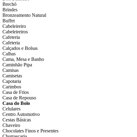
Brechó
Brindes
Bronzeamento Natural
Buffet
Cabeleireiro
Cabeleireiros
Cafeteria
Cafeteria
Calçados e Bolsas
Calhas
Cama, Mesa e Banho
Caminhão Pipa
Camisas
Camisetas
Capotaria
Carimbos
Casa de Frios
Casa de Repouso
Casa do Bolo
Celulares
Centro Automotivo
Cestas Básicas
Chaveiro
Chocolates Finos e Presentes
Churrascaria