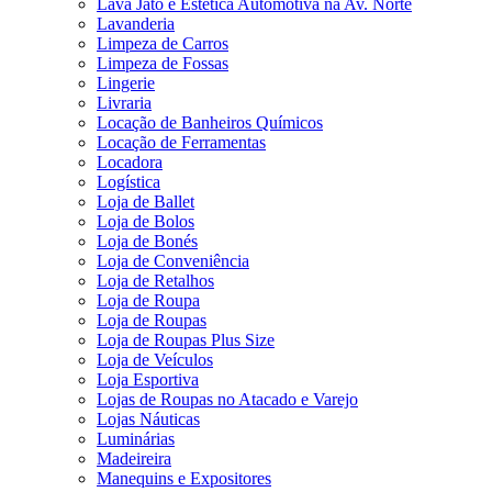
Lava Jato e Estética Automotiva na Av. Norte
Lavanderia
Limpeza de Carros
Limpeza de Fossas
Lingerie
Livraria
Locação de Banheiros Químicos
Locação de Ferramentas
Locadora
Logística
Loja de Ballet
Loja de Bolos
Loja de Bonés
Loja de Conveniência
Loja de Retalhos
Loja de Roupa
Loja de Roupas
Loja de Roupas Plus Size
Loja de Veículos
Loja Esportiva
Lojas de Roupas no Atacado e Varejo
Lojas Náuticas
Luminárias
Madeireira
Manequins e Expositores