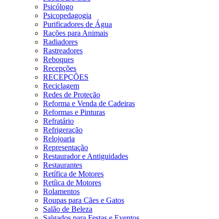
Psicólogo
Psicopedagogia
Purificadores de Água
Rações para Animais
Radiadores
Rastreadores
Reboques
Recepções
RECEPÇÕES
Reciclagem
Redes de Proteção
Reforma e Venda de Cadeiras
Reformas e Pinturas
Refratário
Refrigeração
Relojoaria
Representação
Restaurador e Antiguidades
Restaurantes
Retífica de Motores
Retíica de Motores
Rolamentos
Roupas para Cães e Gatos
Salão de Beleza
Salgados para Festas e Eventos