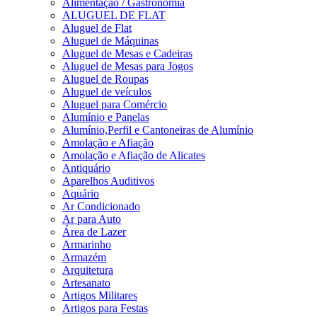
Alimentação / Gastronomia
ALUGUEL DE FLAT
Aluguel de Flat
Aluguel de Máquinas
Aluguel de Mesas e Cadeiras
Aluguel de Mesas para Jogos
Aluguel de Roupas
Aluguel de veículos
Aluguel para Comércio
Alumínio e Panelas
Alumínio,Perfil e Cantoneiras de Alumínio
Amolação e Afiação
Amolação e Afiação de Alicates
Antiquário
Aparelhos Auditivos
Aquário
Ar Condicionado
Ar para Auto
Área de Lazer
Armarinho
Armazém
Arquitetura
Artesanato
Artigos Militares
Artigos para Festas