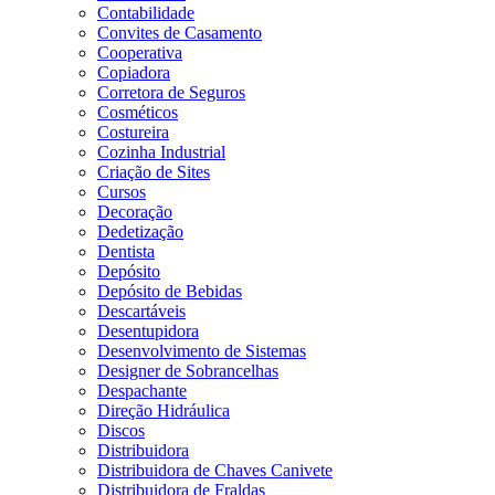
Contabilidade
Convites de Casamento
Cooperativa
Copiadora
Corretora de Seguros
Cosméticos
Costureira
Cozinha Industrial
Criação de Sites
Cursos
Decoração
Dedetização
Dentista
Depósito
Depósito de Bebidas
Descartáveis
Desentupidora
Desenvolvimento de Sistemas
Designer de Sobrancelhas
Despachante
Direção Hidráulica
Discos
Distribuidora
Distribuidora de Chaves Canivete
Distribuidora de Fraldas