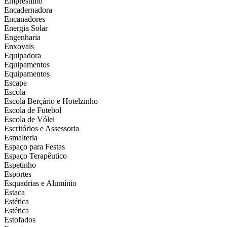
Empréstimo
Encadernadora
Encanadores
Energia Solar
Engenharia
Enxovais
Equipadora
Equipamentos
Equipamentos
Escape
Escola
Escola Berçário e Hotelzinho
Escola de Futebol
Escola de Vólei
Escritórios e Assessoria
Esmalteria
Espaço para Festas
Espaço Terapêutico
Espetinho
Esportes
Esquadrias e Alumínio
Estaca
Estética
Estética
Estofados