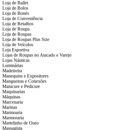
Loja de Ballet
Loja de Bolos
Loja de Bonés
Loja de Conveniência
Loja de Retalhos
Loja de Roupa
Loja de Roupas
Loja de Roupas Plus Size
Loja de Veículos
Loja Esportiva
Lojas de Roupas no Atacado e Varejo
Lojas Náuticas
Luminárias
Madeireira
Manequins e Expositores
Mangueiras e Conexões
Manicure e Pedicure
Maquinarias
Máquinas
Marcenaria
Marinas
Marmoaria
Marmoraria
Martelinho de Ouro
Massagista