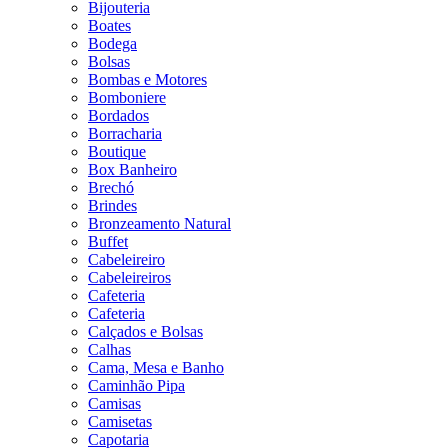
Bijouteria
Boates
Bodega
Bolsas
Bombas e Motores
Bomboniere
Bordados
Borracharia
Boutique
Box Banheiro
Brechó
Brindes
Bronzeamento Natural
Buffet
Cabeleireiro
Cabeleireiros
Cafeteria
Cafeteria
Calçados e Bolsas
Calhas
Cama, Mesa e Banho
Caminhão Pipa
Camisas
Camisetas
Capotaria