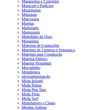
Mangueiras e Conexões
Manicure e Pedicure
Maquinarias
Máquinas
Marcenaria
Marinas
Marmoaria
Marmoraria
Martelinho de Ouro
Massagista
Materiais de Contruções
Materiais de Limpeza e Segurança
Materiais para Construção
Material Elétrico
Material Hospitalar
Mercadinho
Metalúrgica
micropigmentação
Moda Infantil
Moda Íntima
Moda Plus Size
Moda Praia
Moda Surf
Modeladores e Cintas
Moedas Antigas