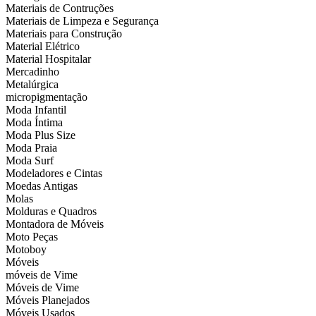
Materiais de Contruções
Materiais de Limpeza e Segurança
Materiais para Construção
Material Elétrico
Material Hospitalar
Mercadinho
Metalúrgica
micropigmentação
Moda Infantil
Moda Íntima
Moda Plus Size
Moda Praia
Moda Surf
Modeladores e Cintas
Moedas Antigas
Molas
Molduras e Quadros
Montadora de Móveis
Moto Peças
Motoboy
Móveis
móveis de Vime
Móveis de Vime
Móveis Planejados
Móveis Usados