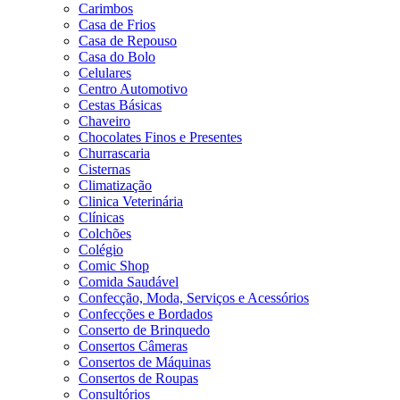
Carimbos
Casa de Frios
Casa de Repouso
Casa do Bolo
Celulares
Centro Automotivo
Cestas Básicas
Chaveiro
Chocolates Finos e Presentes
Churrascaria
Cisternas
Climatização
Clinica Veterinária
Clínicas
Colchões
Colégio
Comic Shop
Comida Saudável
Confecção, Moda, Serviços e Acessórios
Confecções e Bordados
Conserto de Brinquedo
Consertos Câmeras
Consertos de Máquinas
Consertos de Roupas
Consultórios