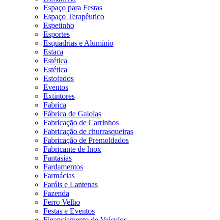
Espaço para Festas
Espaço Terapêutico
Espetinho
Esportes
Esquadrias e Alumínio
Estaca
Estética
Estética
Estofados
Eventos
Extintores
Fabrica
Fábrica de Gaiolas
Fabricação de Carrinhos
Fabricação de churrasqueiras
Fabricação de Premoldados
Fabricante de Inox
Fantasias
Fardamentos
Farmácias
Faróis e Lantenas
Fazenda
Ferro Velho
Festas e Eventos
Financiamento de Veículos