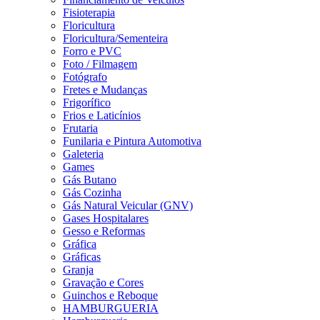
Fisioterapia
Floricultura
Floricultura/Sementeira
Forro e PVC
Foto / Filmagem
Fotógrafo
Fretes e Mudanças
Frigorífico
Frios e Laticínios
Frutaria
Funilaria e Pintura Automotiva
Galeteria
Games
Gás Butano
Gás Cozinha
Gás Natural Veicular (GNV)
Gases Hospitalares
Gesso e Reformas
Gráfica
Gráficas
Granja
Gravação e Cores
Guinchos e Reboque
HAMBURGUERIA