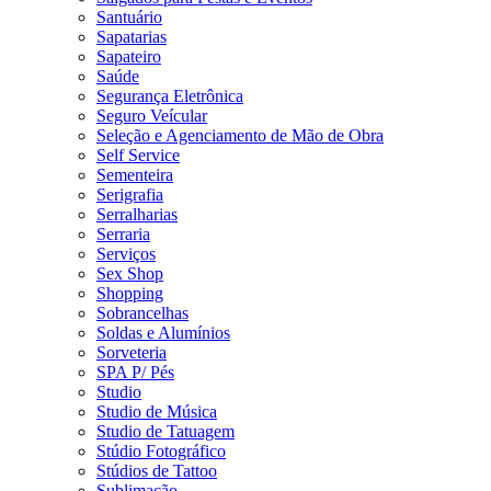
Santuário
Sapatarias
Sapateiro
Saúde
Segurança Eletrônica
Seguro Veícular
Seleção e Agenciamento de Mão de Obra
Self Service
Sementeira
Serigrafia
Serralharias
Serraria
Serviços
Sex Shop
Shopping
Sobrancelhas
Soldas e Alumínios
Sorveteria
SPA P/ Pés
Studio
Studio de Música
Studio de Tatuagem
Stúdio Fotográfico
Stúdios de Tattoo
Sublimação