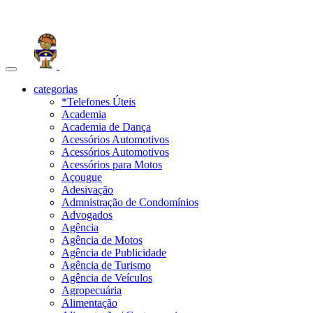
Toggle
navigation
categorias
*Telefones Úteis
Academia
Academia de Dança
Acessórios Automotivos
Acessórios Automotivos
Acessórios para Motos
Açougue
Adesivação
Admnistração de Condomínios
Advogados
Agência
Agência de Motos
Agência de Publicidade
Agência de Turismo
Agência de Veículos
Agropecuária
Alimentação