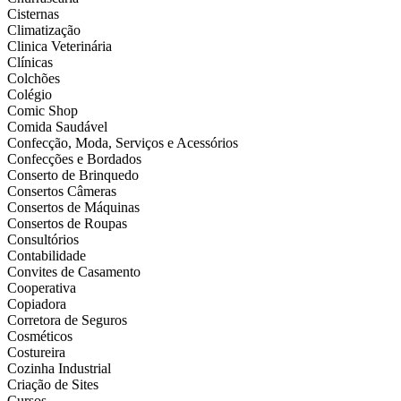
Cisternas
Climatização
Clinica Veterinária
Clínicas
Colchões
Colégio
Comic Shop
Comida Saudável
Confecção, Moda, Serviços e Acessórios
Confecções e Bordados
Conserto de Brinquedo
Consertos Câmeras
Consertos de Máquinas
Consertos de Roupas
Consultórios
Contabilidade
Convites de Casamento
Cooperativa
Copiadora
Corretora de Seguros
Cosméticos
Costureira
Cozinha Industrial
Criação de Sites
Cursos