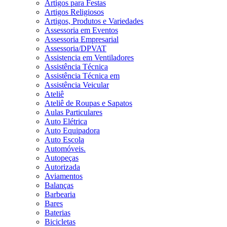
Artigos para Festas
Artigos Religiosos
Artigos, Produtos e Variedades
Assessoria em Eventos
Assessoria Empresarial
Assessoria/DPVAT
Assistencia em Ventiladores
Assistência Técnica
Assistência Técnica em
Assistência Veicular
Ateliê
Ateliê de Roupas e Sapatos
Aulas Particulares
Auto Elétrica
Auto Equipadora
Auto Escola
Automóveis.
Autopeças
Autorizada
Aviamentos
Balanças
Barbearia
Bares
Baterias
Bicicletas