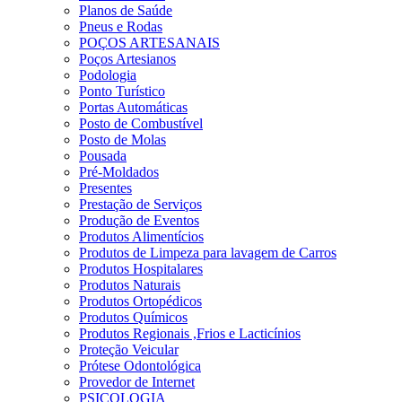
Planos de Saúde
Pneus e Rodas
POÇOS ARTESANAIS
Poços Artesianos
Podologia
Ponto Turístico
Portas Automáticas
Posto de Combustível
Posto de Molas
Pousada
Pré-Moldados
Presentes
Prestação de Serviços
Produção de Eventos
Produtos Alimentícios
Produtos de Limpeza para lavagem de Carros
Produtos Hospitalares
Produtos Naturais
Produtos Ortopédicos
Produtos Químicos
Produtos Regionais ,Frios e Lacticínios
Proteção Veicular
Prótese Odontológica
Provedor de Internet
PSICOLOGIA