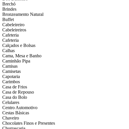
Brechó
Brindes
Bronzeamento Natural
Buffet
Cabeleireiro
Cabeleireiros
Cafeteria
Cafeteria
Calçados e Bolsas
Calhas
Cama, Mesa e Banho
Caminhão Pipa
Camisas
Camisetas
Capotaria
Carimbos
Casa de Frios
Casa de Repouso
Casa do Bolo
Celulares
Centro Automotivo
Cestas Básicas
Chaveiro
Chocolates Finos e Presentes
Churrascaria