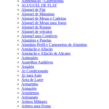
Alimentação / Gastronomia
ALUGUEL DE FLAT
Aluguel de Flat
Aluguel de Máquinas
Aluguel de Mesas e Cadeiras
Aluguel de Mesas para Jogos
Aluguel de Roupas
Aluguel de veículos
Aluguel para Comércio
Alumínio e Panelas
Alumínio,Perfil e Cantoneiras de Alumínio
Amolação e Afiação
Amolação e Afiação de Alicates
Antiquário
Aparelhos Auditivos
Aquário
Ar Condicionado
Ar para Auto
Área de Lazer
Armarinho
Armazém
Arquitetura
Artesanato
Artigos Militares
Artigos para Festas