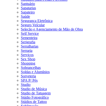
Santuário
Sapatarias
Sapateiro
Saúde
Segurança Eletrônica
Seguro Veícular
Seleção e Agenciamento de Mão de Obra
Self Service
Sementeira
Serigrafia
Serralharias
Serraria
Serviços
Sex Shop
Shopping
Sobrancelhas
Soldas e Alumínios
Sorveteria
SPA P/ Pés
Studio
Studio de Música
Studio de Tatuagem
Stúdio Fotográfico
Stúdios de Tattoo
Sublimação