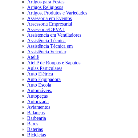
Artigos para Festas
Artigos Religiosos
Artigos, Produtos e Variedades
Assessoria em Eventos
Assessoria Empresarial
Assessoria/DPVAT
Assistencia em Ventiladores
Assistência Técnica
Assistência Técnica em
Assistência Veicular
Ateliê
Ateliê de Roupas e Sapatos
Aulas Particulares
Auto Elétrica
Auto Equipadora
Auto Escola
Automóveis.
Autopeças
Autorizada
Aviamentos
Balanças
Barbearia
Bares
Baterias
Bicicletas