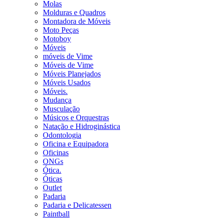
Molas
Molduras e Quadros
Montadora de Móveis
Moto Peças
Motoboy
Móveis
móveis de Vime
Móveis de Vime
Móveis Planejados
Móveis Usados
Móveis.
Mudança
Musculação
Músicos e Orquestras
Natação e Hidroginástica
Odontologia
Oficina e Equipadora
Oficinas
ONGs
Ótica.
Óticas
Outlet
Padaria
Padaria e Delicatessen
Paintball