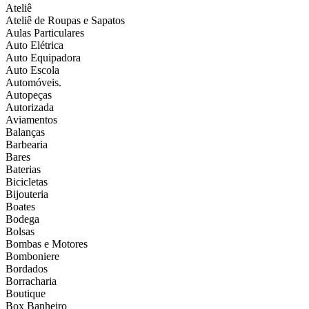
Ateliê
Ateliê de Roupas e Sapatos
Aulas Particulares
Auto Elétrica
Auto Equipadora
Auto Escola
Automóveis.
Autopeças
Autorizada
Aviamentos
Balanças
Barbearia
Bares
Baterias
Bicicletas
Bijouteria
Boates
Bodega
Bolsas
Bombas e Motores
Bomboniere
Bordados
Borracharia
Boutique
Box Banheiro