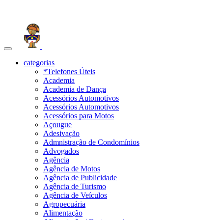
Toggle
navigation
categorias
*Telefones Úteis
Academia
Academia de Dança
Acessórios Automotivos
Acessórios Automotivos
Acessórios para Motos
Açougue
Adesivação
Admnistração de Condomínios
Advogados
Agência
Agência de Motos
Agência de Publicidade
Agência de Turismo
Agência de Veículos
Agropecuária
Alimentação