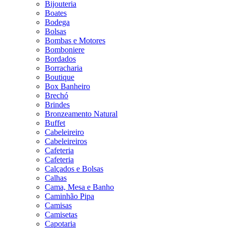
Bijouteria
Boates
Bodega
Bolsas
Bombas e Motores
Bomboniere
Bordados
Borracharia
Boutique
Box Banheiro
Brechó
Brindes
Bronzeamento Natural
Buffet
Cabeleireiro
Cabeleireiros
Cafeteria
Cafeteria
Calçados e Bolsas
Calhas
Cama, Mesa e Banho
Caminhão Pipa
Camisas
Camisetas
Capotaria