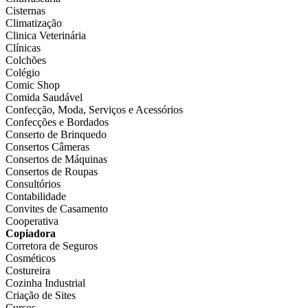
Cisternas
Climatização
Clinica Veterinária
Clínicas
Colchões
Colégio
Comic Shop
Comida Saudável
Confecção, Moda, Serviços e Acessórios
Confecções e Bordados
Conserto de Brinquedo
Consertos Câmeras
Consertos de Máquinas
Consertos de Roupas
Consultórios
Contabilidade
Convites de Casamento
Cooperativa
Copiadora
Corretora de Seguros
Cosméticos
Costureira
Cozinha Industrial
Criação de Sites
Cursos