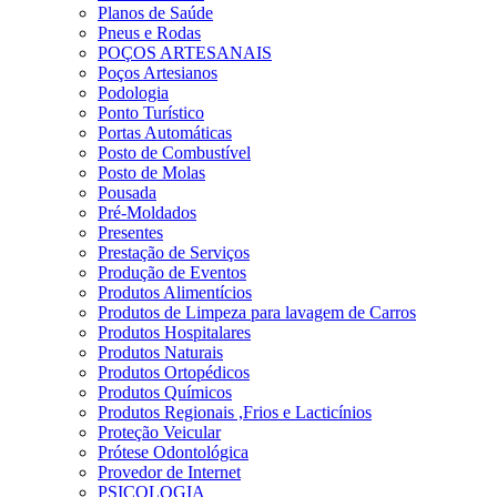
Planos de Saúde
Pneus e Rodas
POÇOS ARTESANAIS
Poços Artesianos
Podologia
Ponto Turístico
Portas Automáticas
Posto de Combustível
Posto de Molas
Pousada
Pré-Moldados
Presentes
Prestação de Serviços
Produção de Eventos
Produtos Alimentícios
Produtos de Limpeza para lavagem de Carros
Produtos Hospitalares
Produtos Naturais
Produtos Ortopédicos
Produtos Químicos
Produtos Regionais ,Frios e Lacticínios
Proteção Veicular
Prótese Odontológica
Provedor de Internet
PSICOLOGIA