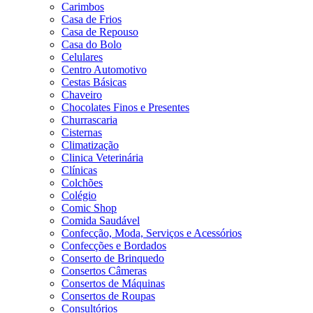
Carimbos
Casa de Frios
Casa de Repouso
Casa do Bolo
Celulares
Centro Automotivo
Cestas Básicas
Chaveiro
Chocolates Finos e Presentes
Churrascaria
Cisternas
Climatização
Clinica Veterinária
Clínicas
Colchões
Colégio
Comic Shop
Comida Saudável
Confecção, Moda, Serviços e Acessórios
Confecções e Bordados
Conserto de Brinquedo
Consertos Câmeras
Consertos de Máquinas
Consertos de Roupas
Consultórios