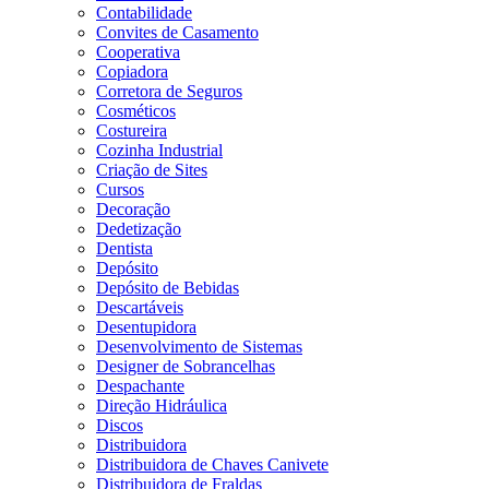
Contabilidade
Convites de Casamento
Cooperativa
Copiadora
Corretora de Seguros
Cosméticos
Costureira
Cozinha Industrial
Criação de Sites
Cursos
Decoração
Dedetização
Dentista
Depósito
Depósito de Bebidas
Descartáveis
Desentupidora
Desenvolvimento de Sistemas
Designer de Sobrancelhas
Despachante
Direção Hidráulica
Discos
Distribuidora
Distribuidora de Chaves Canivete
Distribuidora de Fraldas