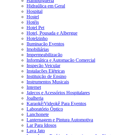
Hamburgueria
Hidraúlica em Geral
Hospital
Hostel
Hotéis
Hotel Pet
Hotel, Pousada e Albergue
Hotelzinho
Iluminação Eventos
Imobiliárias
Impermeabilização
Informática e Automação Comercial
Inspeção Veicular
Instalações Elétricas
Instituição de Ensino
Instrumentos Musicais
Internet
Jalecos e Acessórios Hospitalares
Joalheria
Karaokê/Videokê Para Eventos
Laboratório Óptico
Lanchonete
Lanternagem e Pintura Automotiva
Lar Para Idosos
Lava Jato