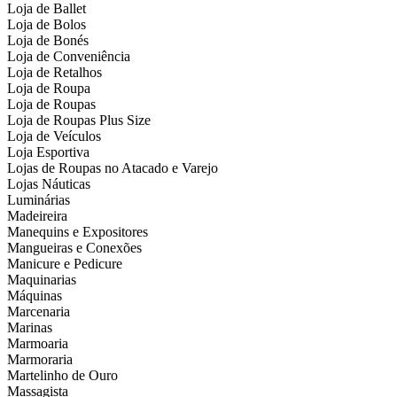
Loja de Ballet
Loja de Bolos
Loja de Bonés
Loja de Conveniência
Loja de Retalhos
Loja de Roupa
Loja de Roupas
Loja de Roupas Plus Size
Loja de Veículos
Loja Esportiva
Lojas de Roupas no Atacado e Varejo
Lojas Náuticas
Luminárias
Madeireira
Manequins e Expositores
Mangueiras e Conexões
Manicure e Pedicure
Maquinarias
Máquinas
Marcenaria
Marinas
Marmoaria
Marmoraria
Martelinho de Ouro
Massagista