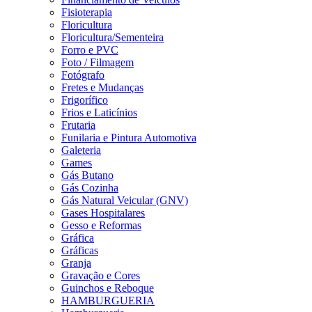
Fisioterapia
Floricultura
Floricultura/Sementeira
Forro e PVC
Foto / Filmagem
Fotógrafo
Fretes e Mudanças
Frigorífico
Frios e Laticínios
Frutaria
Funilaria e Pintura Automotiva
Galeteria
Games
Gás Butano
Gás Cozinha
Gás Natural Veicular (GNV)
Gases Hospitalares
Gesso e Reformas
Gráfica
Gráficas
Granja
Gravação e Cores
Guinchos e Reboque
HAMBURGUERIA