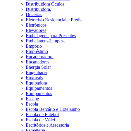
Distribuidora Óculos
Distribuidora.
Docerias
Eletricista Residencial e Predial
Eletrônicos
Elevadores
Embalagens para Presentes
Embalagens/Limpeza
Empório
Empréstimo
Encadernadora
Encanadores
Energia Solar
Engenharia
Enxovais
Equipadora
Equipamentos
Equipamentos
Escape
Escola
Escola Berçário e Hotelzinho
Escola de Futebol
Escola de Vólei
Escritórios e Assessoria
Esmalteria