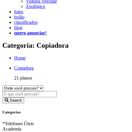
Vistoria Veicular
Zoológico
fotos
bolão
classificados
blog
quero anunciar!
Categoria: Copiadora
Home
Copiadora
21 planos
Search
Categorias
*Telefones Úteis
Academia