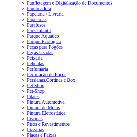
Panfletagem e Digitalização de Documentos
Panificadora
Papelaria / Livraria
Papelarias
Parafusos
Park Infantil
Parque Aquático
Parque Ecológico
Peças para Fogões
Peças Usadas
Peixaria
Películas
Perfumaria
Perfuração de Poços
Persianas,Cortinas e Box
Pet Shop
Pet-Shop
Pilates
Pintura Automotiva
Pintura de Motos
Pintura Eletrostática
Piscinas
Pisos e Revestimentos
Pizzarias
Placas e Faixas