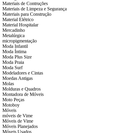
Materiais de Contruções
Materiais de Limpeza e Segurança
Materiais para Construção
Material Elétrico
Material Hospitalar
Mercadinho
Metalúrgica
micropigmentação
Moda Infantil
Moda Íntima
Moda Plus Size
Moda Praia
Moda Surf
Modeladores e Cintas
Moedas Antigas
Molas
Molduras e Quadros
Montadora de Móveis
Moto Peças
Motoboy
Móveis
móveis de Vime
Móveis de Vime
Móveis Planejados
Móveis Usados