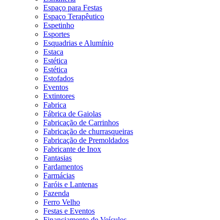
Espaço para Festas
Espaço Terapêutico
Espetinho
Esportes
Esquadrias e Alumínio
Estaca
Estética
Estética
Estofados
Eventos
Extintores
Fabrica
Fábrica de Gaiolas
Fabricação de Carrinhos
Fabricação de churrasqueiras
Fabricação de Premoldados
Fabricante de Inox
Fantasias
Fardamentos
Farmácias
Faróis e Lantenas
Fazenda
Ferro Velho
Festas e Eventos
Financiamento de Veículos