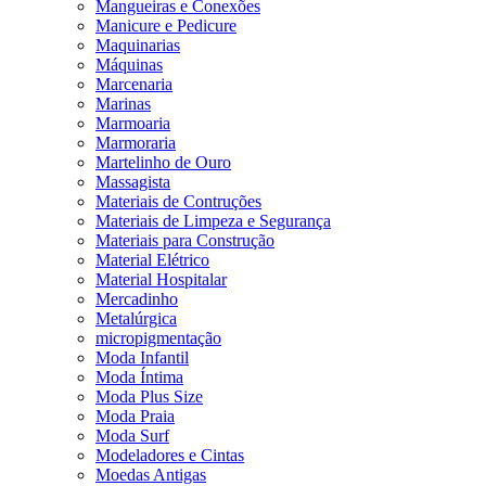
Mangueiras e Conexões
Manicure e Pedicure
Maquinarias
Máquinas
Marcenaria
Marinas
Marmoaria
Marmoraria
Martelinho de Ouro
Massagista
Materiais de Contruções
Materiais de Limpeza e Segurança
Materiais para Construção
Material Elétrico
Material Hospitalar
Mercadinho
Metalúrgica
micropigmentação
Moda Infantil
Moda Íntima
Moda Plus Size
Moda Praia
Moda Surf
Modeladores e Cintas
Moedas Antigas