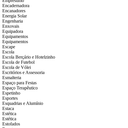
Empréstimo
Encadernadora
Encanadores
Energia Solar
Engenharia
Enxovais
Equipadora
Equipamentos
Equipamentos
Escape
Escola
Escola Berçário e Hotelzinho
Escola de Futebol
Escola de Vólei
Escritórios e Assessoria
Esmalteria
Espaço para Festas
Espaço Terapêutico
Espetinho
Esportes
Esquadrias e Alumínio
Estaca
Estética
Estética
Estofados