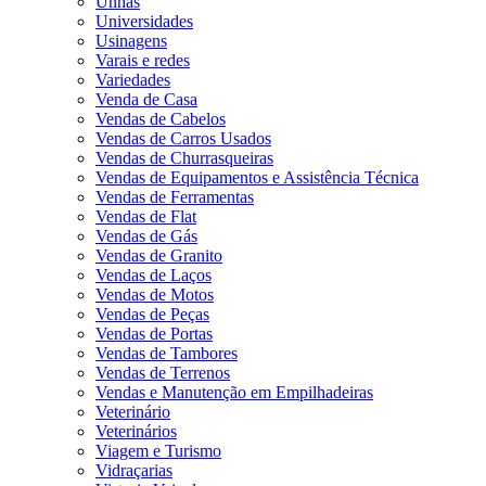
Unhas
Universidades
Usinagens
Varais e redes
Variedades
Venda de Casa
Vendas de Cabelos
Vendas de Carros Usados
Vendas de Churrasqueiras
Vendas de Equipamentos e Assistência Técnica
Vendas de Ferramentas
Vendas de Flat
Vendas de Gás
Vendas de Granito
Vendas de Laços
Vendas de Motos
Vendas de Peças
Vendas de Portas
Vendas de Tambores
Vendas de Terrenos
Vendas e Manutenção em Empilhadeiras
Veterinário
Veterinários
Viagem e Turismo
Vidraçarias