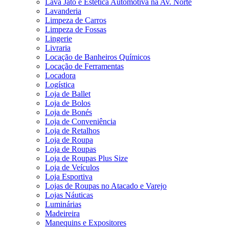
Lava Jato e Estética Automotiva na Av. Norte
Lavanderia
Limpeza de Carros
Limpeza de Fossas
Lingerie
Livraria
Locação de Banheiros Químicos
Locação de Ferramentas
Locadora
Logística
Loja de Ballet
Loja de Bolos
Loja de Bonés
Loja de Conveniência
Loja de Retalhos
Loja de Roupa
Loja de Roupas
Loja de Roupas Plus Size
Loja de Veículos
Loja Esportiva
Lojas de Roupas no Atacado e Varejo
Lojas Náuticas
Luminárias
Madeireira
Manequins e Expositores