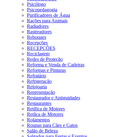
Psicólogo
Psicopedagogia
Purificadores de Água
Rações para Animais
Radiadores
Rastreadores
Reboques
Recepções
RECEPÇÕES
Reciclagem
Redes de Proteção
Reforma e Venda de Cadeiras
Reformas e Pinturas
Refratário
Refrigeração
Relojoaria
Representação
Restaurador e Antiguidades
Restaurantes
Retífica de Motores
Retíica de Motores
Rolamentos
Roupas para Cães e Gatos
Salão de Beleza
Salgados para Festas e Eventos