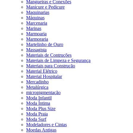
Mangueiras e Conexões
Manicure e Pedicure
Maquinarias
Máquinas
Marcenaria
Marinas
Marmoaria
Marmoraria
Martelinho de Ouro
Massagista
Materiais de Contruções
Materiais de Limpeza e Segurança
Materiais para Construção
Material Elétrico
Material Hospitalar
Mercadinho
Metalúrgica
micropigmentação
Moda Infantil
Moda Íntima
Moda Plus Size
Moda Praia
Moda Surf
Modeladores e Cintas
Moedas Antigas