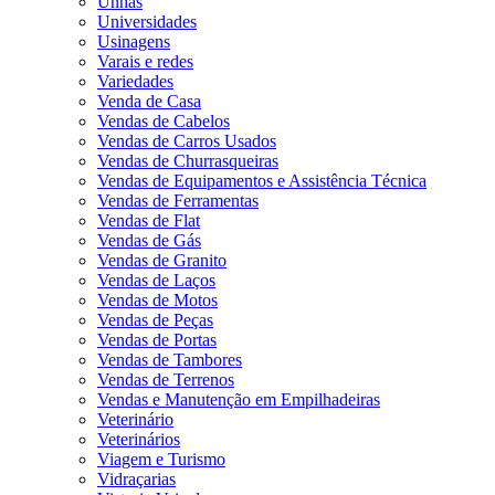
Unhas
Universidades
Usinagens
Varais e redes
Variedades
Venda de Casa
Vendas de Cabelos
Vendas de Carros Usados
Vendas de Churrasqueiras
Vendas de Equipamentos e Assistência Técnica
Vendas de Ferramentas
Vendas de Flat
Vendas de Gás
Vendas de Granito
Vendas de Laços
Vendas de Motos
Vendas de Peças
Vendas de Portas
Vendas de Tambores
Vendas de Terrenos
Vendas e Manutenção em Empilhadeiras
Veterinário
Veterinários
Viagem e Turismo
Vidraçarias