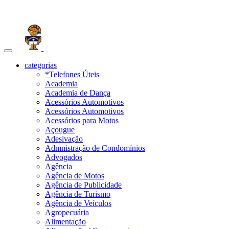
Toggle
navigation
categorias
*Telefones Úteis
Academia
Academia de Dança
Acessórios Automotivos
Acessórios Automotivos
Acessórios para Motos
Açougue
Adesivação
Admnistração de Condomínios
Advogados
Agência
Agência de Motos
Agência de Publicidade
Agência de Turismo
Agência de Veículos
Agropecuária
Alimentação