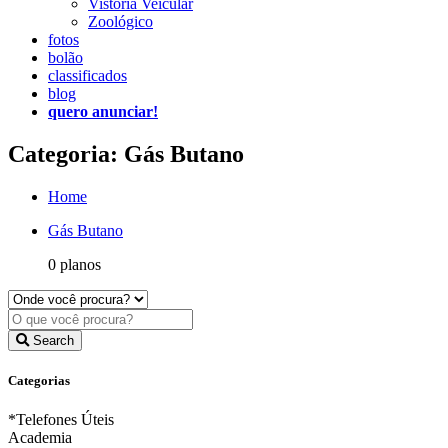
Vistoria Veicular
Zoológico
fotos
bolão
classificados
blog
quero anunciar!
Categoria: Gás Butano
Home
Gás Butano
0 planos
Search
Categorias
*Telefones Úteis
Academia