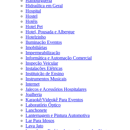
Hamburgueria
Hidraúlica em Geral
Hospital
Hostel
Hotéis
Hotel Pet
Hotel, Pousada e Albergue
Hotelzinho
Iluminação Eventos
Imobiliárias
Impermeabilização
Informática e Automação Comercial
Inspeção Veicular
Instalações Elétricas
Instituição de Ensino
Instrumentos Musicais
Internet
Jalecos e Acessórios Hospitalares
Joalheria
Karaokê/Videokê Para Eventos
Laboratório Óptico
Lanchonete
Lanternagem e Pintura Automotiva
Lar Para Idosos
Lava Jato