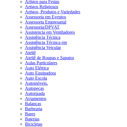
Artigos para Festas
Artigos Religiosos
Artigos, Produtos e Variedades
Assessoria em Eventos
Assessoria Empresarial
Assessoria/DPVAT
Assistencia em Ventiladores
Assistência Técnica
Assistência Técnica em
Assistência Veicular
Ateliê
Ateliê de Roupas e Sapatos
Aulas Particulares
Auto Elétrica
Auto Equipadora
Auto Escola
Automóveis.
Autopeças
Autorizada
Aviamentos
Balanças
Barbearia
Bares
Baterias
Bicicletas