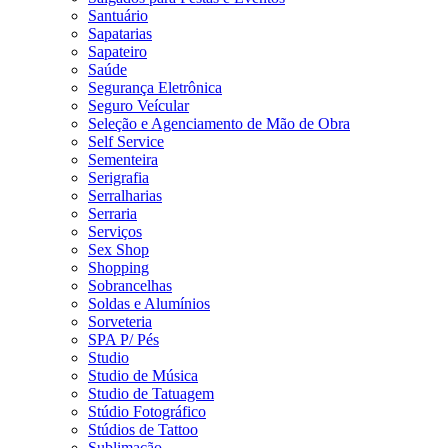
Santuário
Sapatarias
Sapateiro
Saúde
Segurança Eletrônica
Seguro Veícular
Seleção e Agenciamento de Mão de Obra
Self Service
Sementeira
Serigrafia
Serralharias
Serraria
Serviços
Sex Shop
Shopping
Sobrancelhas
Soldas e Alumínios
Sorveteria
SPA P/ Pés
Studio
Studio de Música
Studio de Tatuagem
Stúdio Fotográfico
Stúdios de Tattoo
Sublimação