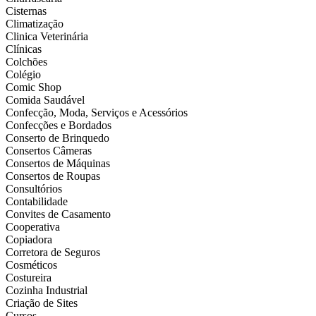
Cisternas
Climatização
Clinica Veterinária
Clínicas
Colchões
Colégio
Comic Shop
Comida Saudável
Confecção, Moda, Serviços e Acessórios
Confecções e Bordados
Conserto de Brinquedo
Consertos Câmeras
Consertos de Máquinas
Consertos de Roupas
Consultórios
Contabilidade
Convites de Casamento
Cooperativa
Copiadora
Corretora de Seguros
Cosméticos
Costureira
Cozinha Industrial
Criação de Sites
Cursos