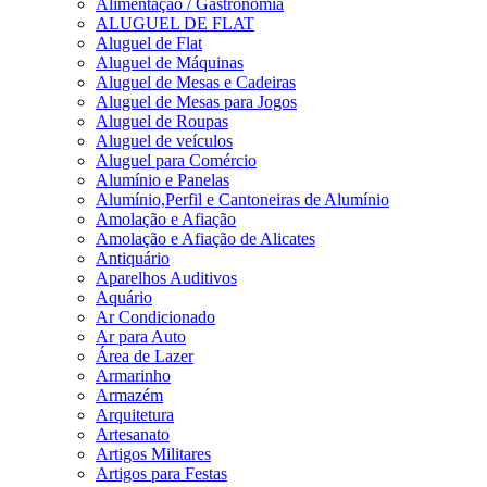
Alimentação / Gastronomia
ALUGUEL DE FLAT
Aluguel de Flat
Aluguel de Máquinas
Aluguel de Mesas e Cadeiras
Aluguel de Mesas para Jogos
Aluguel de Roupas
Aluguel de veículos
Aluguel para Comércio
Alumínio e Panelas
Alumínio,Perfil e Cantoneiras de Alumínio
Amolação e Afiação
Amolação e Afiação de Alicates
Antiquário
Aparelhos Auditivos
Aquário
Ar Condicionado
Ar para Auto
Área de Lazer
Armarinho
Armazém
Arquitetura
Artesanato
Artigos Militares
Artigos para Festas