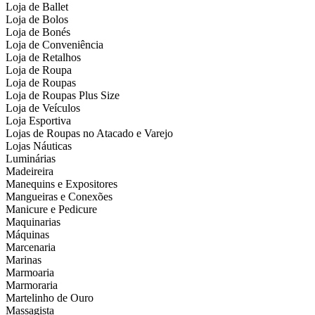
Loja de Ballet
Loja de Bolos
Loja de Bonés
Loja de Conveniência
Loja de Retalhos
Loja de Roupa
Loja de Roupas
Loja de Roupas Plus Size
Loja de Veículos
Loja Esportiva
Lojas de Roupas no Atacado e Varejo
Lojas Náuticas
Luminárias
Madeireira
Manequins e Expositores
Mangueiras e Conexões
Manicure e Pedicure
Maquinarias
Máquinas
Marcenaria
Marinas
Marmoaria
Marmoraria
Martelinho de Ouro
Massagista