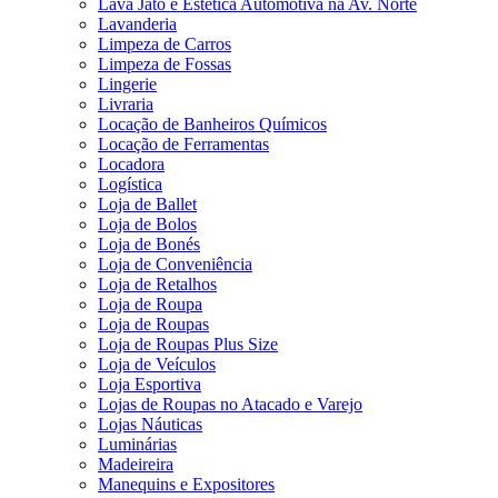
Lava Jato e Estética Automotiva na Av. Norte
Lavanderia
Limpeza de Carros
Limpeza de Fossas
Lingerie
Livraria
Locação de Banheiros Químicos
Locação de Ferramentas
Locadora
Logística
Loja de Ballet
Loja de Bolos
Loja de Bonés
Loja de Conveniência
Loja de Retalhos
Loja de Roupa
Loja de Roupas
Loja de Roupas Plus Size
Loja de Veículos
Loja Esportiva
Lojas de Roupas no Atacado e Varejo
Lojas Náuticas
Luminárias
Madeireira
Manequins e Expositores