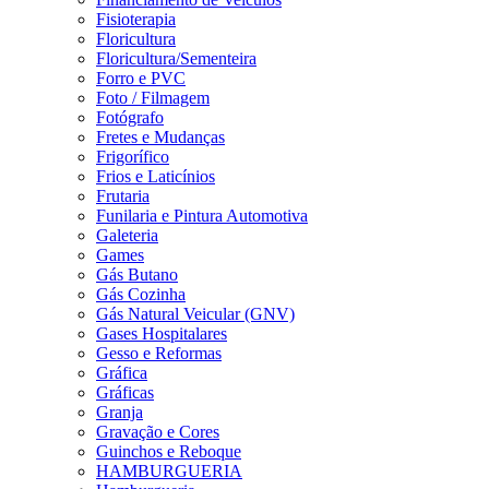
Fisioterapia
Floricultura
Floricultura/Sementeira
Forro e PVC
Foto / Filmagem
Fotógrafo
Fretes e Mudanças
Frigorífico
Frios e Laticínios
Frutaria
Funilaria e Pintura Automotiva
Galeteria
Games
Gás Butano
Gás Cozinha
Gás Natural Veicular (GNV)
Gases Hospitalares
Gesso e Reformas
Gráfica
Gráficas
Granja
Gravação e Cores
Guinchos e Reboque
HAMBURGUERIA