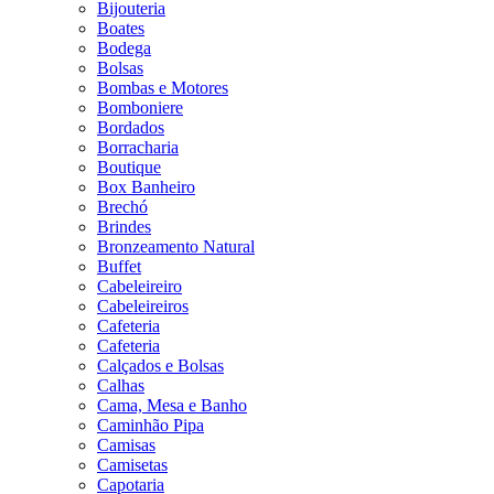
Bijouteria
Boates
Bodega
Bolsas
Bombas e Motores
Bomboniere
Bordados
Borracharia
Boutique
Box Banheiro
Brechó
Brindes
Bronzeamento Natural
Buffet
Cabeleireiro
Cabeleireiros
Cafeteria
Cafeteria
Calçados e Bolsas
Calhas
Cama, Mesa e Banho
Caminhão Pipa
Camisas
Camisetas
Capotaria