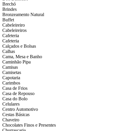
Brechó
Brindes
Bronzeamento Natural
Buffet
Cabeleireiro
Cabeleireiros
Cafeteria
Cafeteria
Calçados e Bolsas
Calhas
Cama, Mesa e Banho
Caminhão Pipa
Camisas
Camisetas
Capotaria
Carimbos
Casa de Frios
Casa de Repouso
Casa do Bolo
Celulares
Centro Automotivo
Cestas Básicas
Chaveiro
Chocolates Finos e Presentes
Churrascaria