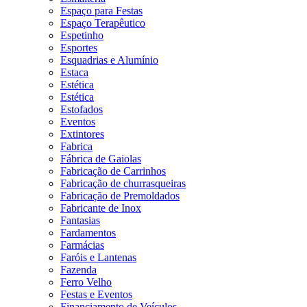
Espaço para Festas
Espaço Terapêutico
Espetinho
Esportes
Esquadrias e Alumínio
Estaca
Estética
Estética
Estofados
Eventos
Extintores
Fabrica
Fábrica de Gaiolas
Fabricação de Carrinhos
Fabricação de churrasqueiras
Fabricação de Premoldados
Fabricante de Inox
Fantasias
Fardamentos
Farmácias
Faróis e Lantenas
Fazenda
Ferro Velho
Festas e Eventos
Financiamento de Veículos