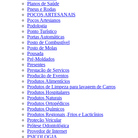
Planos de Saúde
Pneus e Rodas
POÇOS ARTESANAIS
Poços Artesianos
Podologia
Ponto Turístico
Portas Automáticas
Posto de Combustível
Posto de Molas
Pousada
Pré-Moldados
Presentes
Prestação de Serviços
Produção de Eventos
Produtos Alimentícios
Produtos de Limpeza para lavagem de Carros
Produtos Hospitalares
Produtos Naturais
Produtos Ortopédicos
Produtos Químicos
Produtos Regionais ,Frios e Lacticínios
Proteção Veicular
Prótese Odontológica
Provedor de Internet
PSICOLOGIA