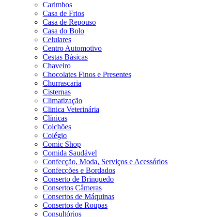
Carimbos
Casa de Frios
Casa de Repouso
Casa do Bolo
Celulares
Centro Automotivo
Cestas Básicas
Chaveiro
Chocolates Finos e Presentes
Churrascaria
Cisternas
Climatização
Clinica Veterinária
Clínicas
Colchões
Colégio
Comic Shop
Comida Saudável
Confecção, Moda, Serviços e Acessórios
Confecções e Bordados
Conserto de Brinquedo
Consertos Câmeras
Consertos de Máquinas
Consertos de Roupas
Consultórios