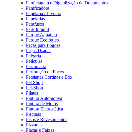
Panfletagem e Digitalização de Documentos
Panificadora
Papelaria / Livraria
Papelarias
Parafusos
Park Infantil
Parque Aquático
Parque Ecológico
Peças para Fogões
Peças Usadas
Peixaria
Películas
Perfumaria
Perfuração de Poços
Persianas,Cortinas e Box
Pet Shop
Pet-Shop
Pilates
Pintura Automotiva
Pintura de Motos
Pintura Eletrostática
Piscinas
Pisos e Revestimentos
Pizzarias
Placas e Faixas