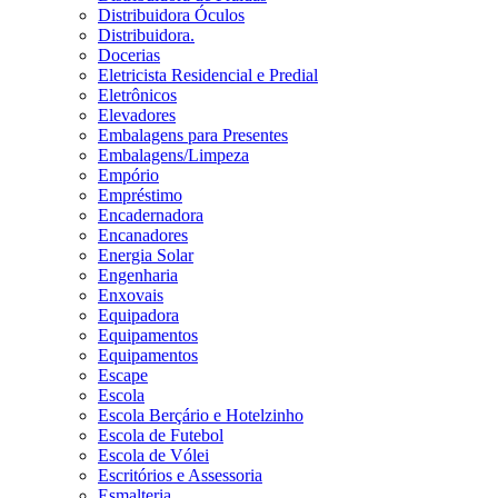
Distribuidora Óculos
Distribuidora.
Docerias
Eletricista Residencial e Predial
Eletrônicos
Elevadores
Embalagens para Presentes
Embalagens/Limpeza
Empório
Empréstimo
Encadernadora
Encanadores
Energia Solar
Engenharia
Enxovais
Equipadora
Equipamentos
Equipamentos
Escape
Escola
Escola Berçário e Hotelzinho
Escola de Futebol
Escola de Vólei
Escritórios e Assessoria
Esmalteria