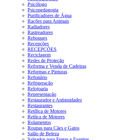
Psicólogo
Psicopedagogia
Purificadores de Água
Rações para Animais
Radiadores
Rastreadores
Reboques
Recepções
RECEPÇÕES
Reciclagem
Redes de Proteção
Reforma e Venda de Cadeiras
Reformas e Pinturas
Refratário
Refrigeração
Relojoaria
Representação
Restaurador e Antiguidades
Restaurantes
Retífica de Motores
Retíica de Motores
Rolamentos
Roupas para Cães e Gatos
Salão de Beleza
Salgados para Festas e Eventos