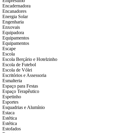
Empréstimo
Encadernadora
Encanadores
Energia Solar
Engenharia
Enxovais
Equipadora
Equipamentos
Equipamentos
Escape
Escola
Escola Berçário e Hotelzinho
Escola de Futebol
Escola de Vólei
Escritórios e Assessoria
Esmalteria
Espaço para Festas
Espaço Terapêutico
Espetinho
Esportes
Esquadrias e Alumínio
Estaca
Estética
Estética
Estofados