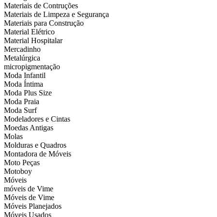
Materiais de Contruções
Materiais de Limpeza e Segurança
Materiais para Construção
Material Elétrico
Material Hospitalar
Mercadinho
Metalúrgica
micropigmentação
Moda Infantil
Moda Íntima
Moda Plus Size
Moda Praia
Moda Surf
Modeladores e Cintas
Moedas Antigas
Molas
Molduras e Quadros
Montadora de Móveis
Moto Peças
Motoboy
Móveis
móveis de Vime
Móveis de Vime
Móveis Planejados
Móveis Usados