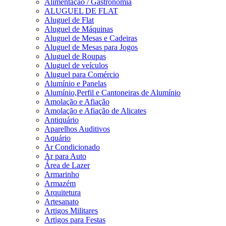
Alimentação / Gastronomia
ALUGUEL DE FLAT
Aluguel de Flat
Aluguel de Máquinas
Aluguel de Mesas e Cadeiras
Aluguel de Mesas para Jogos
Aluguel de Roupas
Aluguel de veículos
Aluguel para Comércio
Alumínio e Panelas
Alumínio,Perfil e Cantoneiras de Alumínio
Amolação e Afiação
Amolação e Afiação de Alicates
Antiquário
Aparelhos Auditivos
Aquário
Ar Condicionado
Ar para Auto
Área de Lazer
Armarinho
Armazém
Arquitetura
Artesanato
Artigos Militares
Artigos para Festas