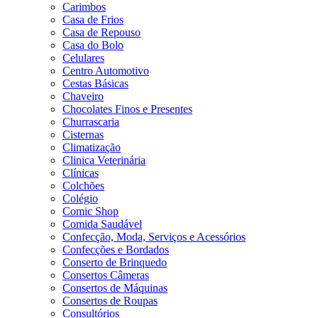
Carimbos
Casa de Frios
Casa de Repouso
Casa do Bolo
Celulares
Centro Automotivo
Cestas Básicas
Chaveiro
Chocolates Finos e Presentes
Churrascaria
Cisternas
Climatização
Clinica Veterinária
Clínicas
Colchões
Colégio
Comic Shop
Comida Saudável
Confecção, Moda, Serviços e Acessórios
Confecções e Bordados
Conserto de Brinquedo
Consertos Câmeras
Consertos de Máquinas
Consertos de Roupas
Consultórios