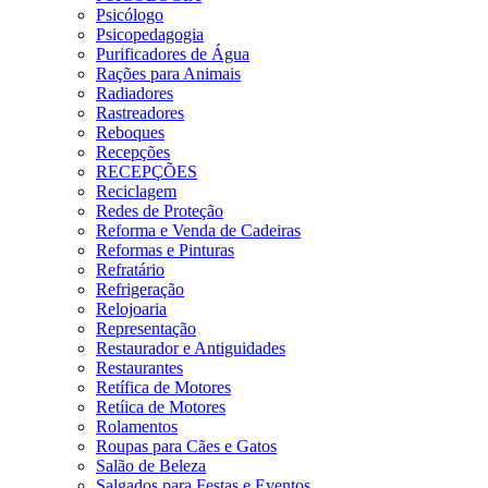
Psicólogo
Psicopedagogia
Purificadores de Água
Rações para Animais
Radiadores
Rastreadores
Reboques
Recepções
RECEPÇÕES
Reciclagem
Redes de Proteção
Reforma e Venda de Cadeiras
Reformas e Pinturas
Refratário
Refrigeração
Relojoaria
Representação
Restaurador e Antiguidades
Restaurantes
Retífica de Motores
Retíica de Motores
Rolamentos
Roupas para Cães e Gatos
Salão de Beleza
Salgados para Festas e Eventos