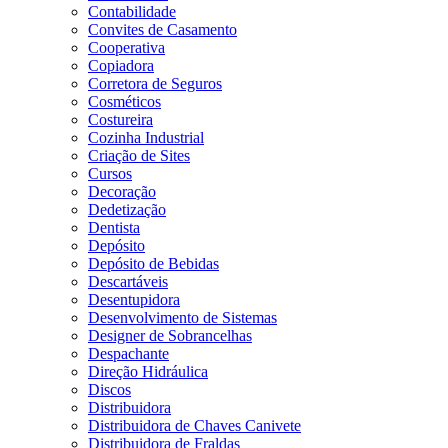
Contabilidade
Convites de Casamento
Cooperativa
Copiadora
Corretora de Seguros
Cosméticos
Costureira
Cozinha Industrial
Criação de Sites
Cursos
Decoração
Dedetização
Dentista
Depósito
Depósito de Bebidas
Descartáveis
Desentupidora
Desenvolvimento de Sistemas
Designer de Sobrancelhas
Despachante
Direção Hidráulica
Discos
Distribuidora
Distribuidora de Chaves Canivete
Distribuidora de Fraldas