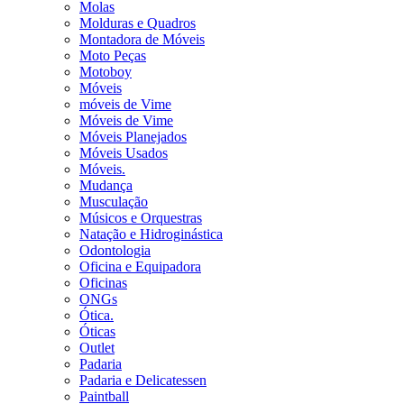
Molas
Molduras e Quadros
Montadora de Móveis
Moto Peças
Motoboy
Móveis
móveis de Vime
Móveis de Vime
Móveis Planejados
Móveis Usados
Móveis.
Mudança
Musculação
Músicos e Orquestras
Natação e Hidroginástica
Odontologia
Oficina e Equipadora
Oficinas
ONGs
Ótica.
Óticas
Outlet
Padaria
Padaria e Delicatessen
Paintball