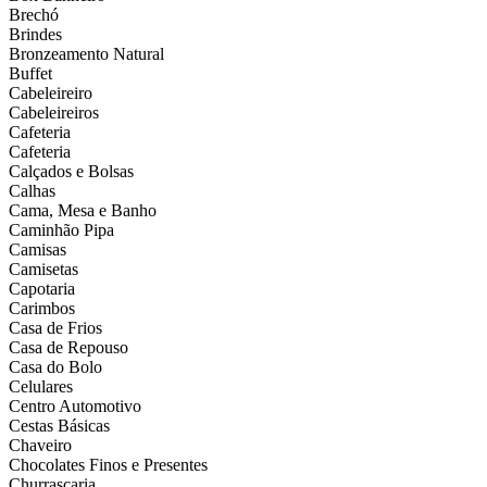
Brechó
Brindes
Bronzeamento Natural
Buffet
Cabeleireiro
Cabeleireiros
Cafeteria
Cafeteria
Calçados e Bolsas
Calhas
Cama, Mesa e Banho
Caminhão Pipa
Camisas
Camisetas
Capotaria
Carimbos
Casa de Frios
Casa de Repouso
Casa do Bolo
Celulares
Centro Automotivo
Cestas Básicas
Chaveiro
Chocolates Finos e Presentes
Churrascaria