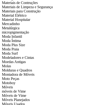
Materiais de Contruções
Materiais de Limpeza e Segurança
Materiais para Construção
Material Elétrico
Material Hospitalar
Mercadinho
Metalúrgica
micropigmentação
Moda Infantil
Moda Íntima
Moda Plus Size
Moda Praia
Moda Surf
Modeladores e Cintas
Moedas Antigas
Molas
Molduras e Quadros
Montadora de Móveis
Moto Peças
Motoboy
Móveis
móveis de Vime
Móveis de Vime
Móveis Planejados
Móveis Usados