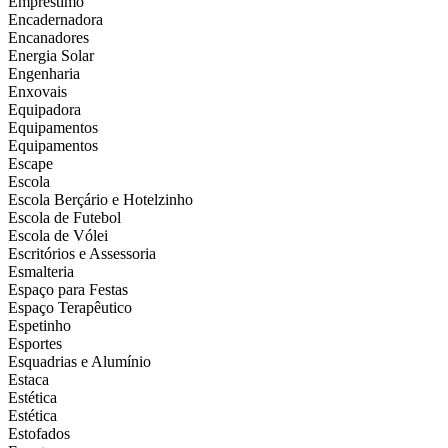
Empréstimo
Encadernadora
Encanadores
Energia Solar
Engenharia
Enxovais
Equipadora
Equipamentos
Equipamentos
Escape
Escola
Escola Berçário e Hotelzinho
Escola de Futebol
Escola de Vólei
Escritórios e Assessoria
Esmalteria
Espaço para Festas
Espaço Terapêutico
Espetinho
Esportes
Esquadrias e Alumínio
Estaca
Estética
Estética
Estofados