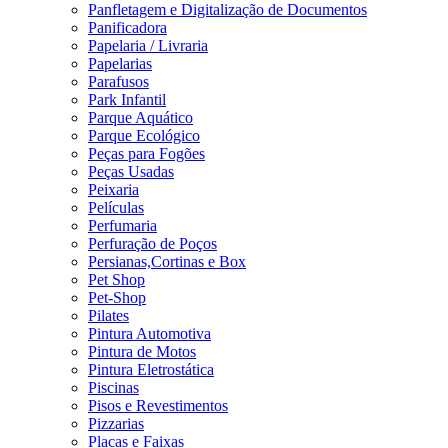
Panfletagem e Digitalização de Documentos
Panificadora
Papelaria / Livraria
Papelarias
Parafusos
Park Infantil
Parque Aquático
Parque Ecológico
Peças para Fogões
Peças Usadas
Peixaria
Películas
Perfumaria
Perfuração de Poços
Persianas,Cortinas e Box
Pet Shop
Pet-Shop
Pilates
Pintura Automotiva
Pintura de Motos
Pintura Eletrostática
Piscinas
Pisos e Revestimentos
Pizzarias
Placas e Faixas