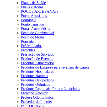
Planos de Saúde
Pneus e Rodas
POÇOS ARTESANAIS
Poços Artesianos
Podologia
Ponto Turístico
Portas Automáticas
Posto de Combustível
Posto de Molas
Pousada
Pré-Moldados
Presentes
Prestação de Serviços
Produção de Eventos
Produtos Alimentícios
Produtos de Limpeza para lavagem de Carros
Produtos Hospitalares
Produtos Naturais
Produtos Ortopédicos
Produtos Químicos
Produtos Regionais ,Frios e Lacticínios
Proteção Veicular
Prótese Odontológica
Provedor de Internet
PSICOLOGIA