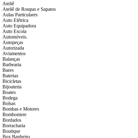
Ateliê
Ateliê de Roupas e Sapatos
Aulas Particulares
Auto Elétrica
Auto Equipadora
Auto Escola
Automóveis.
Autopeças
Autorizada
Aviamentos
Balanças
Barbearia
Bares
Baterias
Bicicletas
Bijouteria
Boates
Bodega
Bolsas
Bombas e Motores
Bomboniere
Bordados
Borracharia
Boutique
Box Banheiro