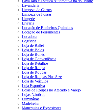
Lava Jato e Estética Automotiva na Av. Norte
Lavanderia
Limpeza de Carros
Limpeza de Fossas
Lingerie
Livraria
Locação de Banheiros Químicos
Locação de Ferramentas
Locadora
Logística
Loja de Ballet
Loja de Bolos
Loja de Bonés
Loja de Conveniência
Loja de Retalhos
Loja de Roupa
Loja de Roupas
Loja de Roupas Plus Size
Loja de Veículos
Loja Esportiva
Lojas de Roupas no Atacado e Varejo
Lojas Náuticas
Luminárias
Madeireira
Manequins e Expositores