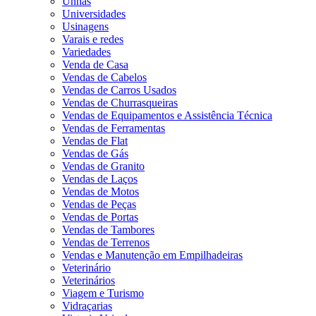
Unhas
Universidades
Usinagens
Varais e redes
Variedades
Venda de Casa
Vendas de Cabelos
Vendas de Carros Usados
Vendas de Churrasqueiras
Vendas de Equipamentos e Assistência Técnica
Vendas de Ferramentas
Vendas de Flat
Vendas de Gás
Vendas de Granito
Vendas de Laços
Vendas de Motos
Vendas de Peças
Vendas de Portas
Vendas de Tambores
Vendas de Terrenos
Vendas e Manutenção em Empilhadeiras
Veterinário
Veterinários
Viagem e Turismo
Vidraçarias