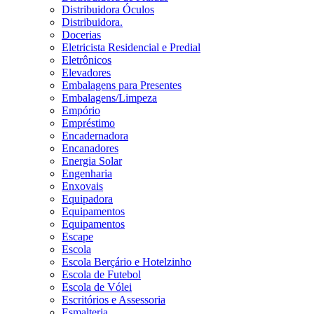
Distribuidora Óculos
Distribuidora.
Docerias
Eletricista Residencial e Predial
Eletrônicos
Elevadores
Embalagens para Presentes
Embalagens/Limpeza
Empório
Empréstimo
Encadernadora
Encanadores
Energia Solar
Engenharia
Enxovais
Equipadora
Equipamentos
Equipamentos
Escape
Escola
Escola Berçário e Hotelzinho
Escola de Futebol
Escola de Vólei
Escritórios e Assessoria
Esmalteria