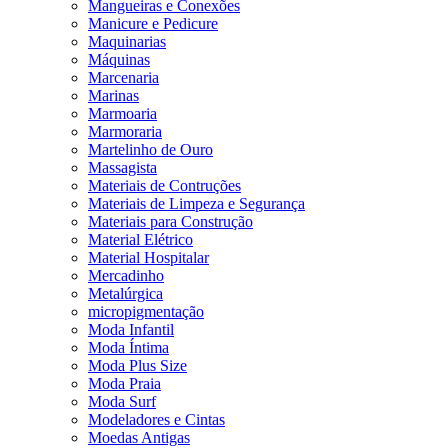
Mangueiras e Conexões
Manicure e Pedicure
Maquinarias
Máquinas
Marcenaria
Marinas
Marmoaria
Marmoraria
Martelinho de Ouro
Massagista
Materiais de Contruções
Materiais de Limpeza e Segurança
Materiais para Construção
Material Elétrico
Material Hospitalar
Mercadinho
Metalúrgica
micropigmentação
Moda Infantil
Moda Íntima
Moda Plus Size
Moda Praia
Moda Surf
Modeladores e Cintas
Moedas Antigas