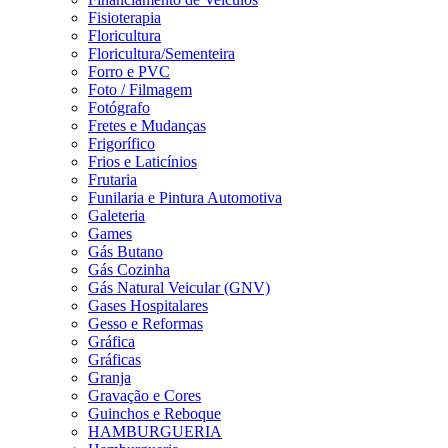
Fisioterapia
Floricultura
Floricultura/Sementeira
Forro e PVC
Foto / Filmagem
Fotógrafo
Fretes e Mudanças
Frigorífico
Frios e Laticínios
Frutaria
Funilaria e Pintura Automotiva
Galeteria
Games
Gás Butano
Gás Cozinha
Gás Natural Veicular (GNV)
Gases Hospitalares
Gesso e Reformas
Gráfica
Gráficas
Granja
Gravação e Cores
Guinchos e Reboque
HAMBURGUERIA