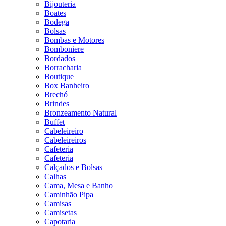
Bijouteria
Boates
Bodega
Bolsas
Bombas e Motores
Bomboniere
Bordados
Borracharia
Boutique
Box Banheiro
Brechó
Brindes
Bronzeamento Natural
Buffet
Cabeleireiro
Cabeleireiros
Cafeteria
Cafeteria
Calçados e Bolsas
Calhas
Cama, Mesa e Banho
Caminhão Pipa
Camisas
Camisetas
Capotaria