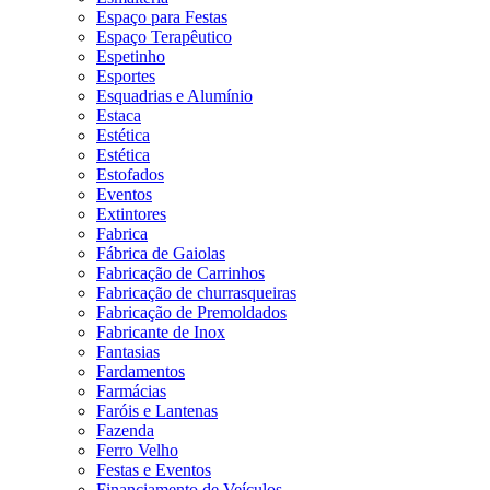
Espaço para Festas
Espaço Terapêutico
Espetinho
Esportes
Esquadrias e Alumínio
Estaca
Estética
Estética
Estofados
Eventos
Extintores
Fabrica
Fábrica de Gaiolas
Fabricação de Carrinhos
Fabricação de churrasqueiras
Fabricação de Premoldados
Fabricante de Inox
Fantasias
Fardamentos
Farmácias
Faróis e Lantenas
Fazenda
Ferro Velho
Festas e Eventos
Financiamento de Veículos