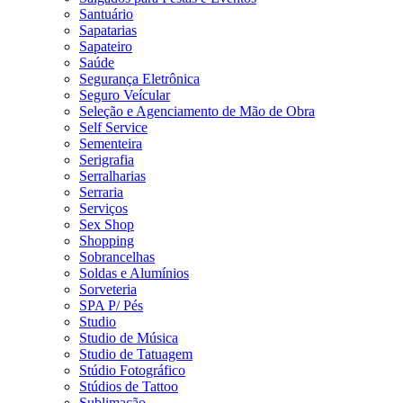
Santuário
Sapatarias
Sapateiro
Saúde
Segurança Eletrônica
Seguro Veícular
Seleção e Agenciamento de Mão de Obra
Self Service
Sementeira
Serigrafia
Serralharias
Serraria
Serviços
Sex Shop
Shopping
Sobrancelhas
Soldas e Alumínios
Sorveteria
SPA P/ Pés
Studio
Studio de Música
Studio de Tatuagem
Stúdio Fotográfico
Stúdios de Tattoo
Sublimação