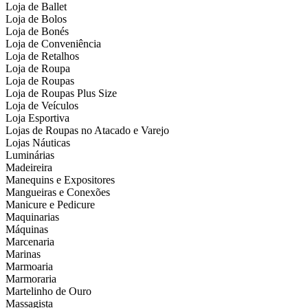
Loja de Ballet
Loja de Bolos
Loja de Bonés
Loja de Conveniência
Loja de Retalhos
Loja de Roupa
Loja de Roupas
Loja de Roupas Plus Size
Loja de Veículos
Loja Esportiva
Lojas de Roupas no Atacado e Varejo
Lojas Náuticas
Luminárias
Madeireira
Manequins e Expositores
Mangueiras e Conexões
Manicure e Pedicure
Maquinarias
Máquinas
Marcenaria
Marinas
Marmoaria
Marmoraria
Martelinho de Ouro
Massagista