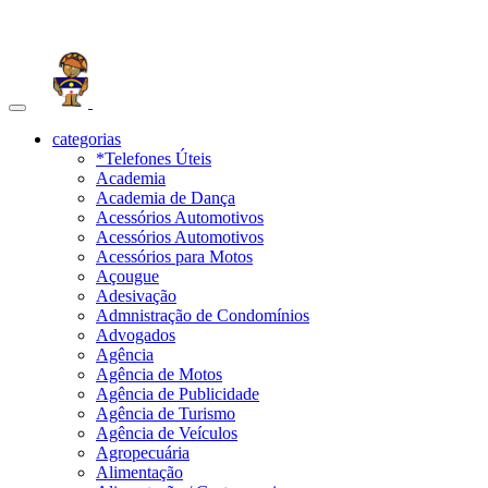
Toggle
navigation
categorias
*Telefones Úteis
Academia
Academia de Dança
Acessórios Automotivos
Acessórios Automotivos
Acessórios para Motos
Açougue
Adesivação
Admnistração de Condomínios
Advogados
Agência
Agência de Motos
Agência de Publicidade
Agência de Turismo
Agência de Veículos
Agropecuária
Alimentação