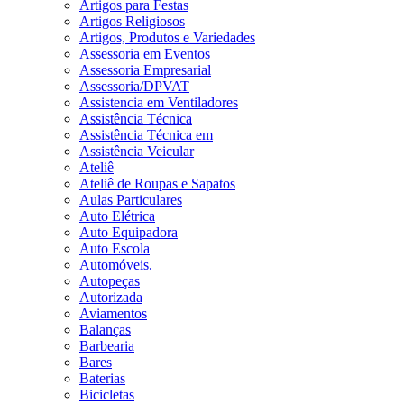
Artigos para Festas
Artigos Religiosos
Artigos, Produtos e Variedades
Assessoria em Eventos
Assessoria Empresarial
Assessoria/DPVAT
Assistencia em Ventiladores
Assistência Técnica
Assistência Técnica em
Assistência Veicular
Ateliê
Ateliê de Roupas e Sapatos
Aulas Particulares
Auto Elétrica
Auto Equipadora
Auto Escola
Automóveis.
Autopeças
Autorizada
Aviamentos
Balanças
Barbearia
Bares
Baterias
Bicicletas