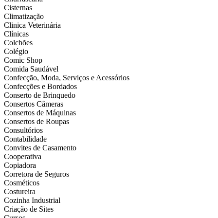
Cisternas
Climatização
Clinica Veterinária
Clínicas
Colchões
Colégio
Comic Shop
Comida Saudável
Confecção, Moda, Serviços e Acessórios
Confecções e Bordados
Conserto de Brinquedo
Consertos Câmeras
Consertos de Máquinas
Consertos de Roupas
Consultórios
Contabilidade
Convites de Casamento
Cooperativa
Copiadora
Corretora de Seguros
Cosméticos
Costureira
Cozinha Industrial
Criação de Sites
Cursos