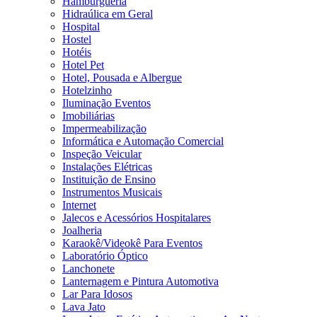
Hamburgueria
Hidraúlica em Geral
Hospital
Hostel
Hotéis
Hotel Pet
Hotel, Pousada e Albergue
Hotelzinho
Iluminação Eventos
Imobiliárias
Impermeabilização
Informática e Automação Comercial
Inspeção Veicular
Instalações Elétricas
Instituição de Ensino
Instrumentos Musicais
Internet
Jalecos e Acessórios Hospitalares
Joalheria
Karaokê/Videokê Para Eventos
Laboratório Óptico
Lanchonete
Lanternagem e Pintura Automotiva
Lar Para Idosos
Lava Jato