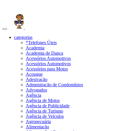
Toggle
navigation
categorias
*Telefones Úteis
Academia
Academia de Dança
Acessórios Automotivos
Acessórios Automotivos
Acessórios para Motos
Açougue
Adesivação
Admnistração de Condomínios
Advogados
Agência
Agência de Motos
Agência de Publicidade
Agência de Turismo
Agência de Veículos
Agropecuária
Alimentação