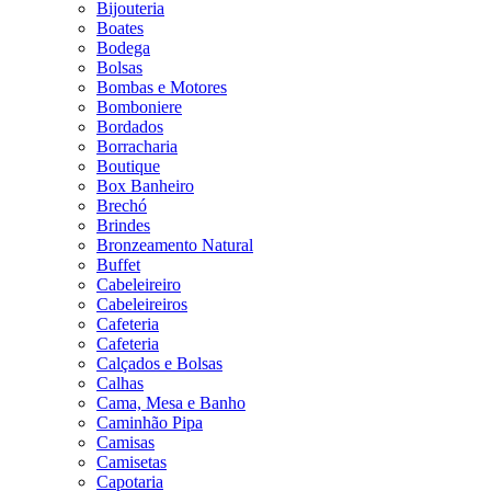
Bijouteria
Boates
Bodega
Bolsas
Bombas e Motores
Bomboniere
Bordados
Borracharia
Boutique
Box Banheiro
Brechó
Brindes
Bronzeamento Natural
Buffet
Cabeleireiro
Cabeleireiros
Cafeteria
Cafeteria
Calçados e Bolsas
Calhas
Cama, Mesa e Banho
Caminhão Pipa
Camisas
Camisetas
Capotaria