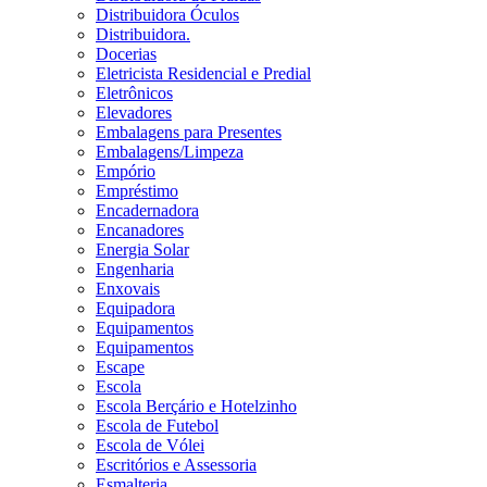
Distribuidora Óculos
Distribuidora.
Docerias
Eletricista Residencial e Predial
Eletrônicos
Elevadores
Embalagens para Presentes
Embalagens/Limpeza
Empório
Empréstimo
Encadernadora
Encanadores
Energia Solar
Engenharia
Enxovais
Equipadora
Equipamentos
Equipamentos
Escape
Escola
Escola Berçário e Hotelzinho
Escola de Futebol
Escola de Vólei
Escritórios e Assessoria
Esmalteria