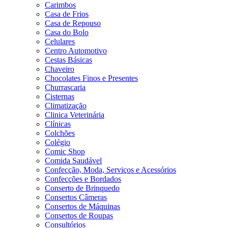
Carimbos
Casa de Frios
Casa de Repouso
Casa do Bolo
Celulares
Centro Automotivo
Cestas Básicas
Chaveiro
Chocolates Finos e Presentes
Churrascaria
Cisternas
Climatização
Clinica Veterinária
Clínicas
Colchões
Colégio
Comic Shop
Comida Saudável
Confecção, Moda, Serviços e Acessórios
Confecções e Bordados
Conserto de Brinquedo
Consertos Câmeras
Consertos de Máquinas
Consertos de Roupas
Consultórios