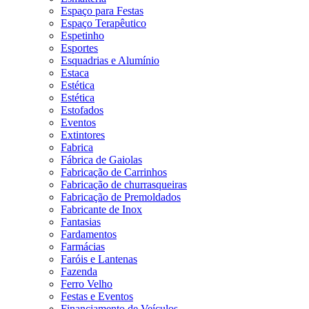
Espaço para Festas
Espaço Terapêutico
Espetinho
Esportes
Esquadrias e Alumínio
Estaca
Estética
Estética
Estofados
Eventos
Extintores
Fabrica
Fábrica de Gaiolas
Fabricação de Carrinhos
Fabricação de churrasqueiras
Fabricação de Premoldados
Fabricante de Inox
Fantasias
Fardamentos
Farmácias
Faróis e Lantenas
Fazenda
Ferro Velho
Festas e Eventos
Financiamento de Veículos