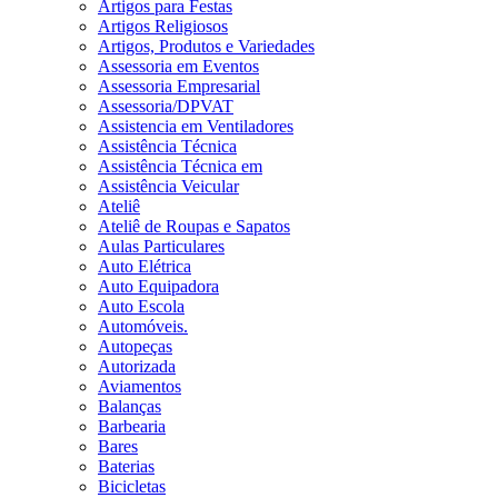
Artigos para Festas
Artigos Religiosos
Artigos, Produtos e Variedades
Assessoria em Eventos
Assessoria Empresarial
Assessoria/DPVAT
Assistencia em Ventiladores
Assistência Técnica
Assistência Técnica em
Assistência Veicular
Ateliê
Ateliê de Roupas e Sapatos
Aulas Particulares
Auto Elétrica
Auto Equipadora
Auto Escola
Automóveis.
Autopeças
Autorizada
Aviamentos
Balanças
Barbearia
Bares
Baterias
Bicicletas