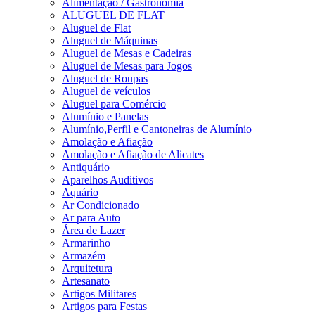
Alimentação / Gastronomia
ALUGUEL DE FLAT
Aluguel de Flat
Aluguel de Máquinas
Aluguel de Mesas e Cadeiras
Aluguel de Mesas para Jogos
Aluguel de Roupas
Aluguel de veículos
Aluguel para Comércio
Alumínio e Panelas
Alumínio,Perfil e Cantoneiras de Alumínio
Amolação e Afiação
Amolação e Afiação de Alicates
Antiquário
Aparelhos Auditivos
Aquário
Ar Condicionado
Ar para Auto
Área de Lazer
Armarinho
Armazém
Arquitetura
Artesanato
Artigos Militares
Artigos para Festas