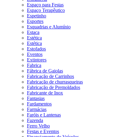
Espaço para Festas
Espaço Terapêutico
Espetinho
Esportes
Esquadrias e Alumínio
Estaca
Estética
Estética
Estofados
Eventos
Extintores
Fabrica
Fábrica de Gaiolas
Fabricação de Carrinhos
Fabricação de churrasqueiras
Fabricação de Premoldados
Fabricante de Inox
Fantasias
Fardamentos
Farmácias
Faróis e Lantenas
Fazenda
Ferro Velho
Festas e Eventos
Financiamento de Veículos