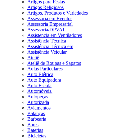
Artigos para Festas
Artigos Religiosos
Artigos, Produtos e Variedades
Assessoria em Eventos
Assessoria Empresarial
Assessoria/DPVAT
Assistencia em Ventiladores
Assistência Técnica
Assistência Técnica em
Assistência Veicular
Ateliê
Ateliê de Roupas e Sapatos
Aulas Particulares
Auto Elétrica
Auto Equipadora
Auto Escola
Automóveis.
Autopeças
Autorizada
Aviamentos
Balanças
Barbearia
Bares
Baterias
Bicicletas