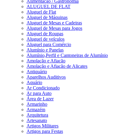
Alimentação / Gastronomia
ALUGUEL DE FLAT
Aluguel de Flat
Aluguel de Máquinas
Aluguel de Mesas e Cadeiras
Aluguel de Mesas para Jogos
Aluguel de Roupas
Aluguel de veículos
Aluguel para Comércio
Alumínio e Panelas
Alumínio,Perfil e Cantoneiras de Alumínio
Amolação e Afiação
Amolação e Afiação de Alicates
Antiquário
Aparelhos Auditivos
Aquário
Ar Condicionado
Ar para Auto
Área de Lazer
Armarinho
Armazém
Arquitetura
Artesanato
Artigos Militares
Artigos para Festas