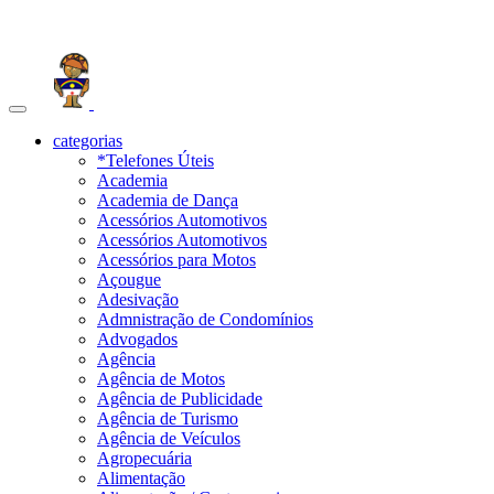
Toggle
navigation
categorias
*Telefones Úteis
Academia
Academia de Dança
Acessórios Automotivos
Acessórios Automotivos
Acessórios para Motos
Açougue
Adesivação
Admnistração de Condomínios
Advogados
Agência
Agência de Motos
Agência de Publicidade
Agência de Turismo
Agência de Veículos
Agropecuária
Alimentação