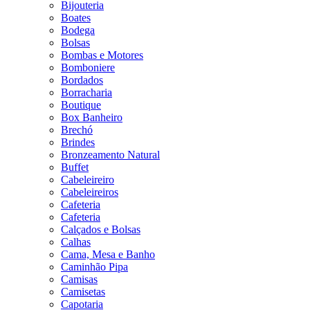
Bijouteria
Boates
Bodega
Bolsas
Bombas e Motores
Bomboniere
Bordados
Borracharia
Boutique
Box Banheiro
Brechó
Brindes
Bronzeamento Natural
Buffet
Cabeleireiro
Cabeleireiros
Cafeteria
Cafeteria
Calçados e Bolsas
Calhas
Cama, Mesa e Banho
Caminhão Pipa
Camisas
Camisetas
Capotaria