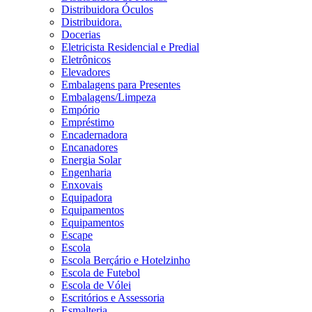
Distribuidora Óculos
Distribuidora.
Docerias
Eletricista Residencial e Predial
Eletrônicos
Elevadores
Embalagens para Presentes
Embalagens/Limpeza
Empório
Empréstimo
Encadernadora
Encanadores
Energia Solar
Engenharia
Enxovais
Equipadora
Equipamentos
Equipamentos
Escape
Escola
Escola Berçário e Hotelzinho
Escola de Futebol
Escola de Vólei
Escritórios e Assessoria
Esmalteria