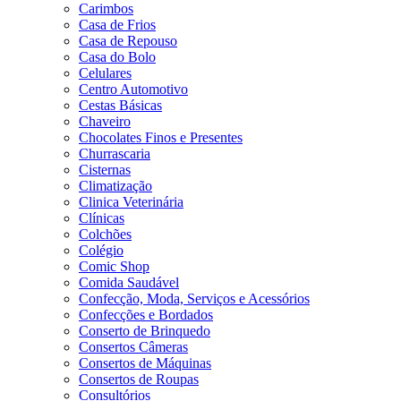
Carimbos
Casa de Frios
Casa de Repouso
Casa do Bolo
Celulares
Centro Automotivo
Cestas Básicas
Chaveiro
Chocolates Finos e Presentes
Churrascaria
Cisternas
Climatização
Clinica Veterinária
Clínicas
Colchões
Colégio
Comic Shop
Comida Saudável
Confecção, Moda, Serviços e Acessórios
Confecções e Bordados
Conserto de Brinquedo
Consertos Câmeras
Consertos de Máquinas
Consertos de Roupas
Consultórios