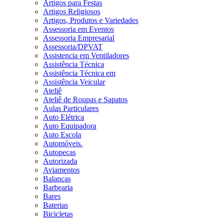
Artigos para Festas
Artigos Religiosos
Artigos, Produtos e Variedades
Assessoria em Eventos
Assessoria Empresarial
Assessoria/DPVAT
Assistencia em Ventiladores
Assistência Técnica
Assistência Técnica em
Assistência Veicular
Ateliê
Ateliê de Roupas e Sapatos
Aulas Particulares
Auto Elétrica
Auto Equipadora
Auto Escola
Automóveis.
Autopeças
Autorizada
Aviamentos
Balanças
Barbearia
Bares
Baterias
Bicicletas