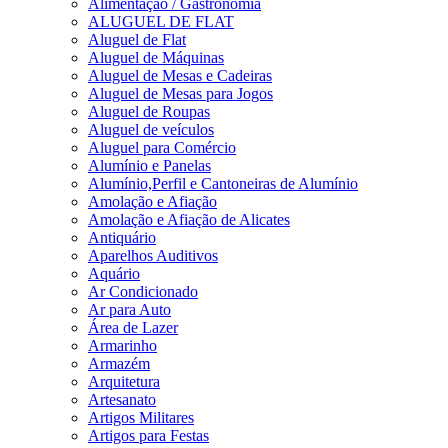
Alimentação / Gastronomia
ALUGUEL DE FLAT
Aluguel de Flat
Aluguel de Máquinas
Aluguel de Mesas e Cadeiras
Aluguel de Mesas para Jogos
Aluguel de Roupas
Aluguel de veículos
Aluguel para Comércio
Alumínio e Panelas
Alumínio,Perfil e Cantoneiras de Alumínio
Amolação e Afiação
Amolação e Afiação de Alicates
Antiquário
Aparelhos Auditivos
Aquário
Ar Condicionado
Ar para Auto
Área de Lazer
Armarinho
Armazém
Arquitetura
Artesanato
Artigos Militares
Artigos para Festas