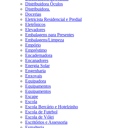
Distribuidora Óculos
Distribuidora.
Docerias
Eletricista Residencial e Predial
Eletrônicos
Elevadores
Embalagens para Presentes
Embalagens/Limpeza
Empório
Empréstimo
Encadernadora
Encanadores
Energia Solar
Engenharia
Enxovais
Equipadora
Equipamentos
Equipamentos
Escape
Escola
Escola Berçário e Hotelzinho
Escola de Futebol
Escola de Vólei
Escritórios e Assessoria
Esmalteria