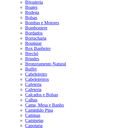
Bijouteria
Boates
Bodega
Bolsas
Bombas e Motores
Bomboniere
Bordados
Borracharia
Boutique
Box Banheiro
Brechó
Brindes
Bronzeamento Natural
Buffet
Cabeleireiro
Cabeleireiros
Cafeteria
Cafeteria
Calçados e Bolsas
Calhas
Cama, Mesa e Banho
Caminhão Pipa
Camisas
Camisetas
Capotaria