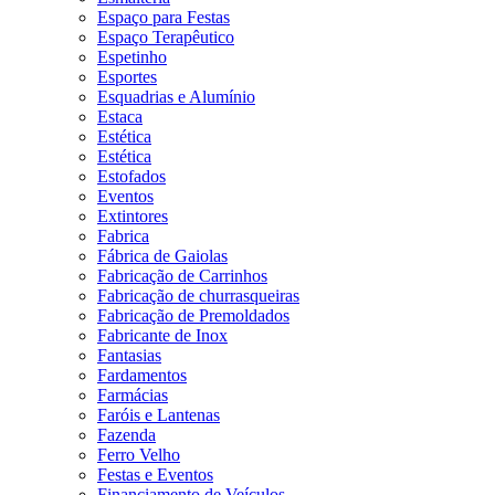
Espaço para Festas
Espaço Terapêutico
Espetinho
Esportes
Esquadrias e Alumínio
Estaca
Estética
Estética
Estofados
Eventos
Extintores
Fabrica
Fábrica de Gaiolas
Fabricação de Carrinhos
Fabricação de churrasqueiras
Fabricação de Premoldados
Fabricante de Inox
Fantasias
Fardamentos
Farmácias
Faróis e Lantenas
Fazenda
Ferro Velho
Festas e Eventos
Financiamento de Veículos