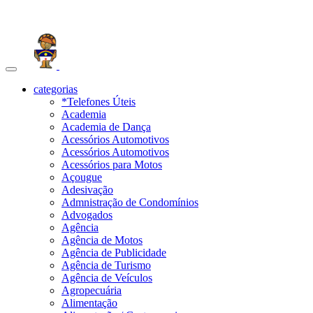
Toggle
navigation
categorias
*Telefones Úteis
Academia
Academia de Dança
Acessórios Automotivos
Acessórios Automotivos
Acessórios para Motos
Açougue
Adesivação
Admnistração de Condomínios
Advogados
Agência
Agência de Motos
Agência de Publicidade
Agência de Turismo
Agência de Veículos
Agropecuária
Alimentação