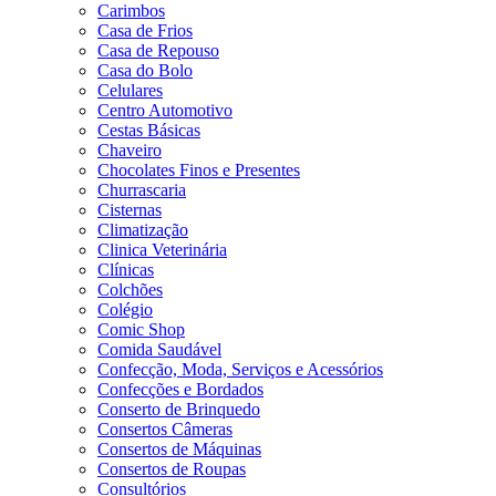
Carimbos
Casa de Frios
Casa de Repouso
Casa do Bolo
Celulares
Centro Automotivo
Cestas Básicas
Chaveiro
Chocolates Finos e Presentes
Churrascaria
Cisternas
Climatização
Clinica Veterinária
Clínicas
Colchões
Colégio
Comic Shop
Comida Saudável
Confecção, Moda, Serviços e Acessórios
Confecções e Bordados
Conserto de Brinquedo
Consertos Câmeras
Consertos de Máquinas
Consertos de Roupas
Consultórios