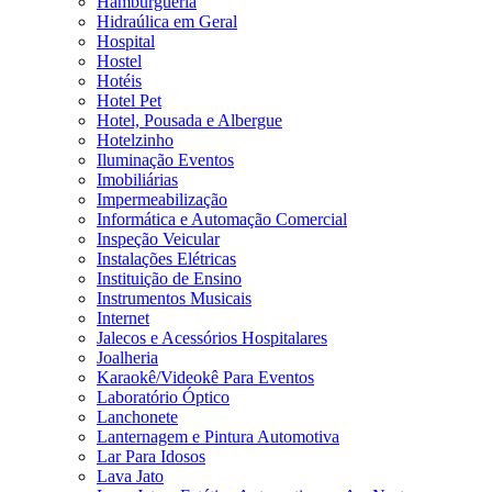
Hamburgueria
Hidraúlica em Geral
Hospital
Hostel
Hotéis
Hotel Pet
Hotel, Pousada e Albergue
Hotelzinho
Iluminação Eventos
Imobiliárias
Impermeabilização
Informática e Automação Comercial
Inspeção Veicular
Instalações Elétricas
Instituição de Ensino
Instrumentos Musicais
Internet
Jalecos e Acessórios Hospitalares
Joalheria
Karaokê/Videokê Para Eventos
Laboratório Óptico
Lanchonete
Lanternagem e Pintura Automotiva
Lar Para Idosos
Lava Jato