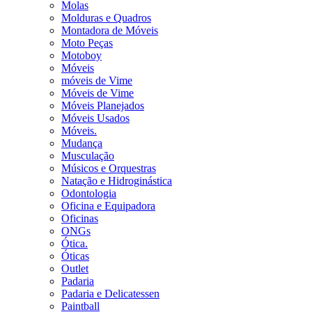
Molas
Molduras e Quadros
Montadora de Móveis
Moto Peças
Motoboy
Móveis
móveis de Vime
Móveis de Vime
Móveis Planejados
Móveis Usados
Móveis.
Mudança
Musculação
Músicos e Orquestras
Natação e Hidroginástica
Odontologia
Oficina e Equipadora
Oficinas
ONGs
Ótica.
Óticas
Outlet
Padaria
Padaria e Delicatessen
Paintball