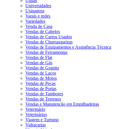
Unhas
Universidades
Usinagens
Varais e redes
Variedades
Venda de Casa
Vendas de Cabelos
Vendas de Carros Usados
Vendas de Churrasqueiras
Vendas de Equipamentos e Assistência Técnica
Vendas de Ferramentas
Vendas de Flat
Vendas de Gás
Vendas de Granito
Vendas de Laços
Vendas de Motos
Vendas de Peças
Vendas de Portas
Vendas de Tambores
Vendas de Terrenos
Vendas e Manutenção em Empilhadeiras
Veterinário
Veterinários
Viagem e Turismo
Vidraçarias