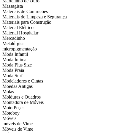
Martelinho de Ouro
Massagista
Materiais de Contruções
Materiais de Limpeza e Segurança
Materiais para Construção
Material Elétrico
Material Hospitalar
Mercadinho
Metalúrgica
micropigmentação
Moda Infantil
Moda Íntima
Moda Plus Size
Moda Praia
Moda Surf
Modeladores e Cintas
Moedas Antigas
Molas
Molduras e Quadros
Montadora de Móveis
Moto Peças
Motoboy
Móveis
móveis de Vime
Móveis de Vime