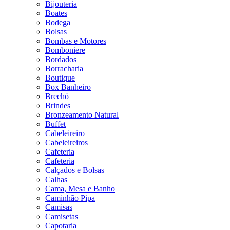
Bijouteria
Boates
Bodega
Bolsas
Bombas e Motores
Bomboniere
Bordados
Borracharia
Boutique
Box Banheiro
Brechó
Brindes
Bronzeamento Natural
Buffet
Cabeleireiro
Cabeleireiros
Cafeteria
Cafeteria
Calçados e Bolsas
Calhas
Cama, Mesa e Banho
Caminhão Pipa
Camisas
Camisetas
Capotaria