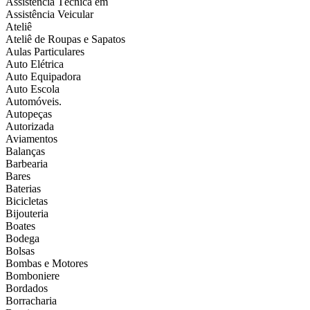
Assistência Técnica em
Assistência Veicular
Ateliê
Ateliê de Roupas e Sapatos
Aulas Particulares
Auto Elétrica
Auto Equipadora
Auto Escola
Automóveis.
Autopeças
Autorizada
Aviamentos
Balanças
Barbearia
Bares
Baterias
Bicicletas
Bijouteria
Boates
Bodega
Bolsas
Bombas e Motores
Bomboniere
Bordados
Borracharia