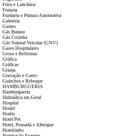
Frios e Laticínios
Frutaria
Funilaria e Pintura Automotiva
Galeteria
Games
Gás Butano
Gás Cozinha
Gás Natural Veicular (GNV)
Gases Hospitalares
Gesso e Reformas
Gráfica
Gráficas
Granja
Gravação e Cores
Guinchos e Reboque
HAMBURGUERIA
Hamburgueria
Hidraúlica em Geral
Hospital
Hostel
Hotéis
Hotel Pet
Hotel, Pousada e Albergue
Hotelzinho
Iluminação Eventos