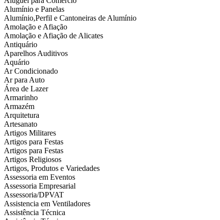
Aluguel para Comércio
Alumínio e Panelas
Alumínio,Perfil e Cantoneiras de Alumínio
Amolação e Afiação
Amolação e Afiação de Alicates
Antiquário
Aparelhos Auditivos
Aquário
Ar Condicionado
Ar para Auto
Área de Lazer
Armarinho
Armazém
Arquitetura
Artesanato
Artigos Militares
Artigos para Festas
Artigos para Festas
Artigos Religiosos
Artigos, Produtos e Variedades
Assessoria em Eventos
Assessoria Empresarial
Assessoria/DPVAT
Assistencia em Ventiladores
Assistência Técnica