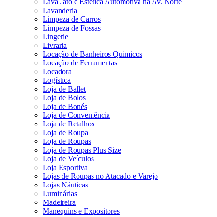
Lava Jato e Estética Automotiva na Av. Norte
Lavanderia
Limpeza de Carros
Limpeza de Fossas
Lingerie
Livraria
Locação de Banheiros Químicos
Locação de Ferramentas
Locadora
Logística
Loja de Ballet
Loja de Bolos
Loja de Bonés
Loja de Conveniência
Loja de Retalhos
Loja de Roupa
Loja de Roupas
Loja de Roupas Plus Size
Loja de Veículos
Loja Esportiva
Lojas de Roupas no Atacado e Varejo
Lojas Náuticas
Luminárias
Madeireira
Manequins e Expositores