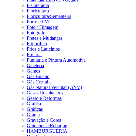
Fisioterapia
Floricultura
Floricultura/Sementeira
Forro e PVC
Foto / Filmagem
Fotógrafo
Fretes e Mudanças
Frigorífico
Frios e Laticínios
Frutaria
Funilaria e Pintura Automotiva
Galeteria
Games
Gás Butano
Gás Cozinha
Gás Natural Veicular (GNV)
Gases Hospitalares
Gesso e Reformas
Gráfica
Gráficas
Granja
Gravação e Cores
Guinchos e Reboque
HAMBURGUERIA