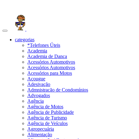
Toggle
navigation
categorias
*Telefones Úteis
Academia
Academia de Dança
Acessórios Automotivos
Acessórios Automotivos
Acessórios para Motos
Açougue
Adesivação
Admnistração de Condomínios
Advogados
Agência
Agência de Motos
Agência de Publicidade
Agência de Turismo
Agência de Veículos
Agropecuária
Alimentação