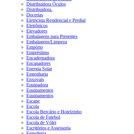
Distribuidora Óculos
Distribuidora.
Docerias
Eletricista Residencial e Predial
Eletrônicos
Elevadores
Embalagens para Presentes
Embalagens/Limpeza
Empório
Empréstimo
Encadernadora
Encanadores
Energia Solar
Engenharia
Enxovais
Equipadora
Equipamentos
Equipamentos
Escape
Escola
Escola Berçário e Hotelzinho
Escola de Futebol
Escola de Vólei
Escritórios e Assessoria
Esmalteria