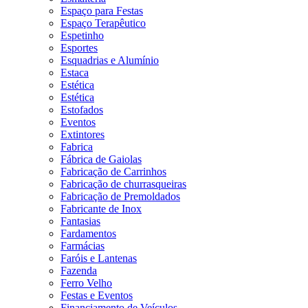
Espaço para Festas
Espaço Terapêutico
Espetinho
Esportes
Esquadrias e Alumínio
Estaca
Estética
Estética
Estofados
Eventos
Extintores
Fabrica
Fábrica de Gaiolas
Fabricação de Carrinhos
Fabricação de churrasqueiras
Fabricação de Premoldados
Fabricante de Inox
Fantasias
Fardamentos
Farmácias
Faróis e Lantenas
Fazenda
Ferro Velho
Festas e Eventos
Financiamento de Veículos