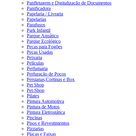
Panfletagem e Digitalização de Documentos
Panificadora
Papelaria / Livraria
Papelarias
Parafusos
Park Infantil
Parque Aquático
Parque Ecológico
Peças para Fogões
Peças Usadas
Peixaria
Películas
Perfumaria
Perfuração de Poços
Persianas,Cortinas e Box
Pet Shop
Pet-Shop
Pilates
Pintura Automotiva
Pintura de Motos
Pintura Eletrostática
Piscinas
Pisos e Revestimentos
Pizzarias
Placas e Faixas