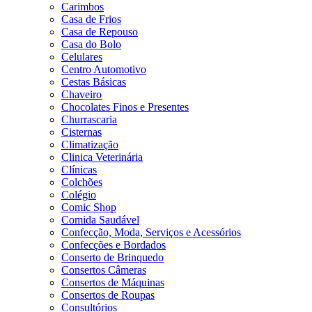
Carimbos
Casa de Frios
Casa de Repouso
Casa do Bolo
Celulares
Centro Automotivo
Cestas Básicas
Chaveiro
Chocolates Finos e Presentes
Churrascaria
Cisternas
Climatização
Clinica Veterinária
Clínicas
Colchões
Colégio
Comic Shop
Comida Saudável
Confecção, Moda, Serviços e Acessórios
Confecções e Bordados
Conserto de Brinquedo
Consertos Câmeras
Consertos de Máquinas
Consertos de Roupas
Consultórios