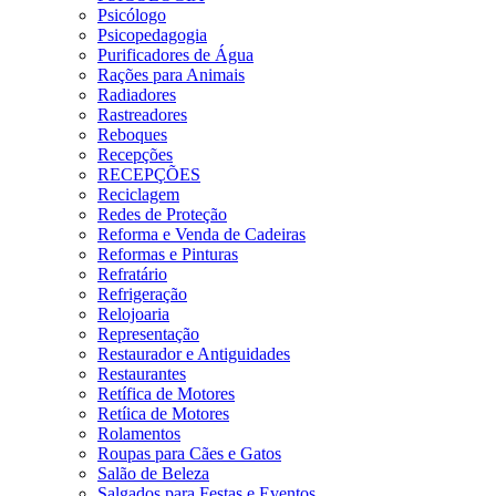
Psicólogo
Psicopedagogia
Purificadores de Água
Rações para Animais
Radiadores
Rastreadores
Reboques
Recepções
RECEPÇÕES
Reciclagem
Redes de Proteção
Reforma e Venda de Cadeiras
Reformas e Pinturas
Refratário
Refrigeração
Relojoaria
Representação
Restaurador e Antiguidades
Restaurantes
Retífica de Motores
Retíica de Motores
Rolamentos
Roupas para Cães e Gatos
Salão de Beleza
Salgados para Festas e Eventos