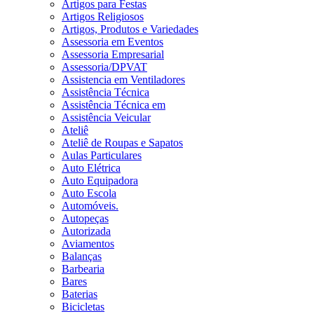
Artigos para Festas
Artigos Religiosos
Artigos, Produtos e Variedades
Assessoria em Eventos
Assessoria Empresarial
Assessoria/DPVAT
Assistencia em Ventiladores
Assistência Técnica
Assistência Técnica em
Assistência Veicular
Ateliê
Ateliê de Roupas e Sapatos
Aulas Particulares
Auto Elétrica
Auto Equipadora
Auto Escola
Automóveis.
Autopeças
Autorizada
Aviamentos
Balanças
Barbearia
Bares
Baterias
Bicicletas