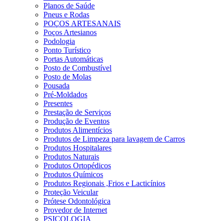
Planos de Saúde
Pneus e Rodas
POÇOS ARTESANAIS
Poços Artesianos
Podologia
Ponto Turístico
Portas Automáticas
Posto de Combustível
Posto de Molas
Pousada
Pré-Moldados
Presentes
Prestação de Serviços
Produção de Eventos
Produtos Alimentícios
Produtos de Limpeza para lavagem de Carros
Produtos Hospitalares
Produtos Naturais
Produtos Ortopédicos
Produtos Químicos
Produtos Regionais ,Frios e Lacticínios
Proteção Veicular
Prótese Odontológica
Provedor de Internet
PSICOLOGIA