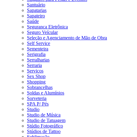
Santuário
Sapatarias
Sapateiro
Saúde
Segurança Eletrônica
Seguro Veícular
Seleção e Agenciamento de Mão de Obra
Self Service
Sementeira
Serigrafia
Serralharias
Serraria
Serviços
Sex Shop
Shopping
Sobrancelhas
Soldas e Alumínios
Sorveteria
SPA P/ Pés
Studio
Studio de Música
Studio de Tatuagem
Stúdio Fotográfico
Stúdios de Tattoo
Sublimação