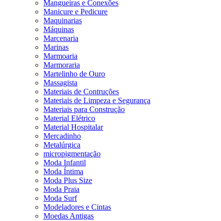
Mangueiras e Conexões
Manicure e Pedicure
Maquinarias
Máquinas
Marcenaria
Marinas
Marmoaria
Marmoraria
Martelinho de Ouro
Massagista
Materiais de Contruções
Materiais de Limpeza e Segurança
Materiais para Construção
Material Elétrico
Material Hospitalar
Mercadinho
Metalúrgica
micropigmentação
Moda Infantil
Moda Íntima
Moda Plus Size
Moda Praia
Moda Surf
Modeladores e Cintas
Moedas Antigas