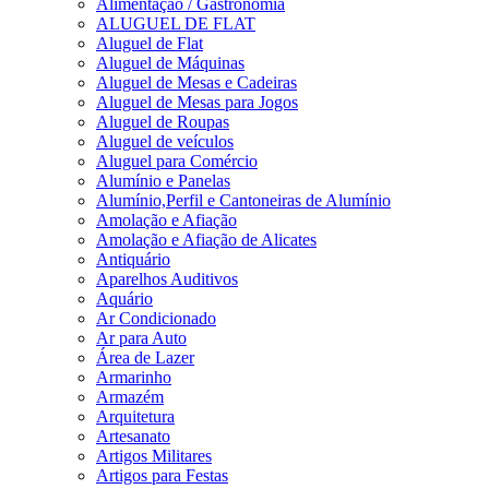
Alimentação / Gastronomia
ALUGUEL DE FLAT
Aluguel de Flat
Aluguel de Máquinas
Aluguel de Mesas e Cadeiras
Aluguel de Mesas para Jogos
Aluguel de Roupas
Aluguel de veículos
Aluguel para Comércio
Alumínio e Panelas
Alumínio,Perfil e Cantoneiras de Alumínio
Amolação e Afiação
Amolação e Afiação de Alicates
Antiquário
Aparelhos Auditivos
Aquário
Ar Condicionado
Ar para Auto
Área de Lazer
Armarinho
Armazém
Arquitetura
Artesanato
Artigos Militares
Artigos para Festas