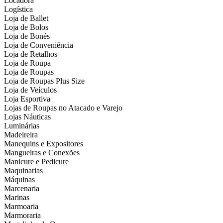
Locadora
Logística
Loja de Ballet
Loja de Bolos
Loja de Bonés
Loja de Conveniência
Loja de Retalhos
Loja de Roupa
Loja de Roupas
Loja de Roupas Plus Size
Loja de Veículos
Loja Esportiva
Lojas de Roupas no Atacado e Varejo
Lojas Náuticas
Luminárias
Madeireira
Manequins e Expositores
Mangueiras e Conexões
Manicure e Pedicure
Maquinarias
Máquinas
Marcenaria
Marinas
Marmoaria
Marmoraria