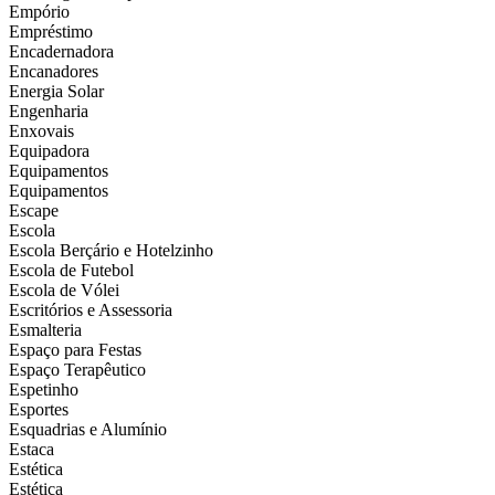
Empório
Empréstimo
Encadernadora
Encanadores
Energia Solar
Engenharia
Enxovais
Equipadora
Equipamentos
Equipamentos
Escape
Escola
Escola Berçário e Hotelzinho
Escola de Futebol
Escola de Vólei
Escritórios e Assessoria
Esmalteria
Espaço para Festas
Espaço Terapêutico
Espetinho
Esportes
Esquadrias e Alumínio
Estaca
Estética
Estética