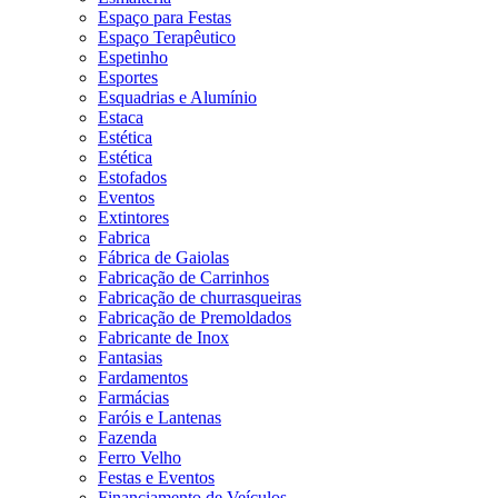
Espaço para Festas
Espaço Terapêutico
Espetinho
Esportes
Esquadrias e Alumínio
Estaca
Estética
Estética
Estofados
Eventos
Extintores
Fabrica
Fábrica de Gaiolas
Fabricação de Carrinhos
Fabricação de churrasqueiras
Fabricação de Premoldados
Fabricante de Inox
Fantasias
Fardamentos
Farmácias
Faróis e Lantenas
Fazenda
Ferro Velho
Festas e Eventos
Financiamento de Veículos