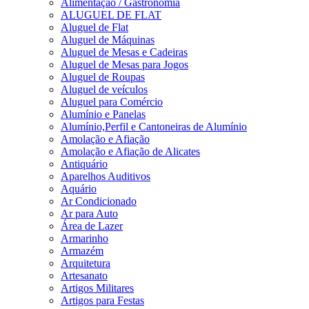
Alimentação / Gastronomia
ALUGUEL DE FLAT
Aluguel de Flat
Aluguel de Máquinas
Aluguel de Mesas e Cadeiras
Aluguel de Mesas para Jogos
Aluguel de Roupas
Aluguel de veículos
Aluguel para Comércio
Alumínio e Panelas
Alumínio,Perfil e Cantoneiras de Alumínio
Amolação e Afiação
Amolação e Afiação de Alicates
Antiquário
Aparelhos Auditivos
Aquário
Ar Condicionado
Ar para Auto
Área de Lazer
Armarinho
Armazém
Arquitetura
Artesanato
Artigos Militares
Artigos para Festas