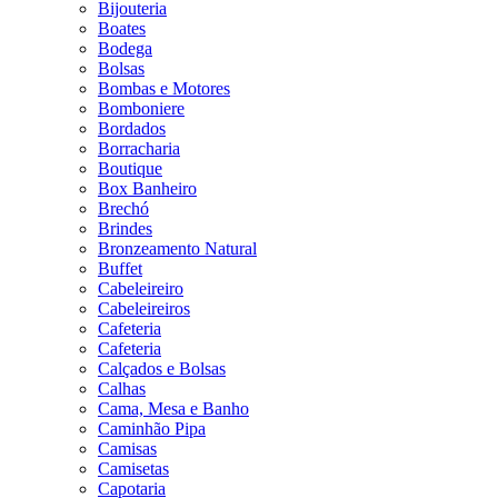
Bijouteria
Boates
Bodega
Bolsas
Bombas e Motores
Bomboniere
Bordados
Borracharia
Boutique
Box Banheiro
Brechó
Brindes
Bronzeamento Natural
Buffet
Cabeleireiro
Cabeleireiros
Cafeteria
Cafeteria
Calçados e Bolsas
Calhas
Cama, Mesa e Banho
Caminhão Pipa
Camisas
Camisetas
Capotaria