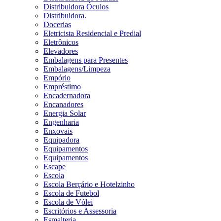
Distribuidora Óculos
Distribuidora.
Docerias
Eletricista Residencial e Predial
Eletrônicos
Elevadores
Embalagens para Presentes
Embalagens/Limpeza
Empório
Empréstimo
Encadernadora
Encanadores
Energia Solar
Engenharia
Enxovais
Equipadora
Equipamentos
Equipamentos
Escape
Escola
Escola Berçário e Hotelzinho
Escola de Futebol
Escola de Vólei
Escritórios e Assessoria
Esmalteria