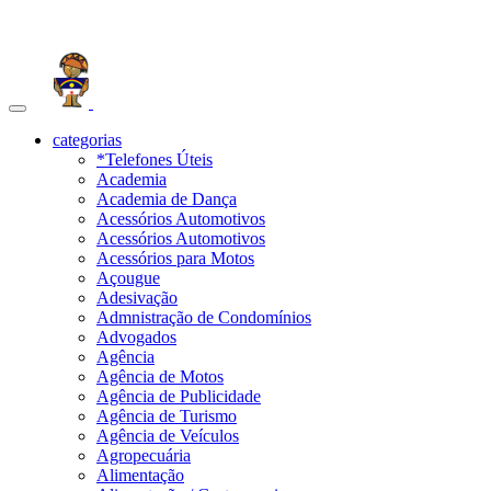
Toggle
navigation
categorias
*Telefones Úteis
Academia
Academia de Dança
Acessórios Automotivos
Acessórios Automotivos
Acessórios para Motos
Açougue
Adesivação
Admnistração de Condomínios
Advogados
Agência
Agência de Motos
Agência de Publicidade
Agência de Turismo
Agência de Veículos
Agropecuária
Alimentação