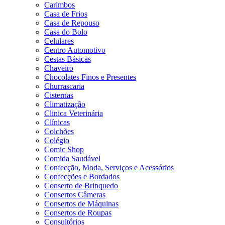
Carimbos
Casa de Frios
Casa de Repouso
Casa do Bolo
Celulares
Centro Automotivo
Cestas Básicas
Chaveiro
Chocolates Finos e Presentes
Churrascaria
Cisternas
Climatização
Clinica Veterinária
Clínicas
Colchões
Colégio
Comic Shop
Comida Saudável
Confecção, Moda, Serviços e Acessórios
Confecções e Bordados
Conserto de Brinquedo
Consertos Câmeras
Consertos de Máquinas
Consertos de Roupas
Consultórios