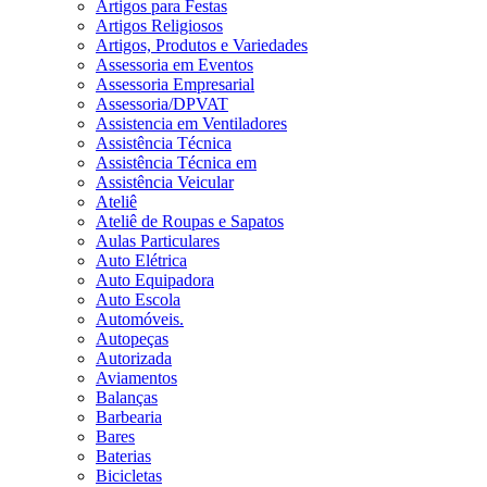
Artigos para Festas
Artigos Religiosos
Artigos, Produtos e Variedades
Assessoria em Eventos
Assessoria Empresarial
Assessoria/DPVAT
Assistencia em Ventiladores
Assistência Técnica
Assistência Técnica em
Assistência Veicular
Ateliê
Ateliê de Roupas e Sapatos
Aulas Particulares
Auto Elétrica
Auto Equipadora
Auto Escola
Automóveis.
Autopeças
Autorizada
Aviamentos
Balanças
Barbearia
Bares
Baterias
Bicicletas