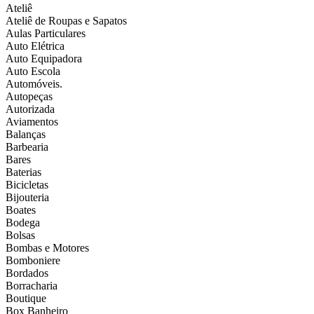
Ateliê
Ateliê de Roupas e Sapatos
Aulas Particulares
Auto Elétrica
Auto Equipadora
Auto Escola
Automóveis.
Autopeças
Autorizada
Aviamentos
Balanças
Barbearia
Bares
Baterias
Bicicletas
Bijouteria
Boates
Bodega
Bolsas
Bombas e Motores
Bomboniere
Bordados
Borracharia
Boutique
Box Banheiro