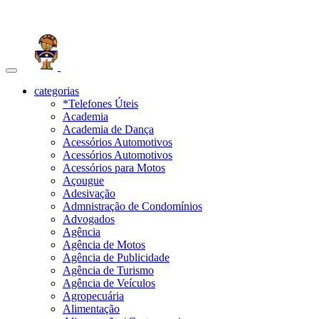
Toggle
navigation
categorias
*Telefones Úteis
Academia
Academia de Dança
Acessórios Automotivos
Acessórios Automotivos
Acessórios para Motos
Açougue
Adesivação
Admnistração de Condomínios
Advogados
Agência
Agência de Motos
Agência de Publicidade
Agência de Turismo
Agência de Veículos
Agropecuária
Alimentação