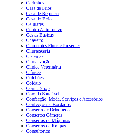
Carimbos
Casa de Frios
Casa de Repouso
Casa do Bolo
Celulares
Centro Automotivo
Cestas Básicas
Chaveiro
Chocolates Finos e Presentes
Churrascaria
Cisternas
Climatização
Clinica Veterinária
Clínicas
Colchões
Colégio
Comic Shop
Comida Saudável
Confecção, Moda, Serviços e Acessórios
Confecções e Bordados
Conserto de Brinquedo
Consertos Câmeras
Consertos de Máquinas
Consertos de Roupas
Consultórios