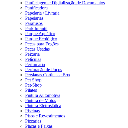
Panfletagem e Digitalização de Documentos
Panificadora
Papelaria / Livraria
Papelarias
Parafusos
Park Infantil
Parque Aquático
Parque Ecológico
Peças para Fogões
Peças Usadas
Peixaria
Películas
Perfumaria
Perfuração de Poços
Persianas,Cortinas e Box
Pet Shop
Pet-Shop
Pilates
Pintura Automotiva
Pintura de Motos
Pintura Eletrostática
Piscinas
Pisos e Revestimentos
Pizzarias
Placas e Faixas