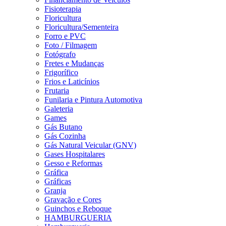
Fisioterapia
Floricultura
Floricultura/Sementeira
Forro e PVC
Foto / Filmagem
Fotógrafo
Fretes e Mudanças
Frigorífico
Frios e Laticínios
Frutaria
Funilaria e Pintura Automotiva
Galeteria
Games
Gás Butano
Gás Cozinha
Gás Natural Veicular (GNV)
Gases Hospitalares
Gesso e Reformas
Gráfica
Gráficas
Granja
Gravação e Cores
Guinchos e Reboque
HAMBURGUERIA