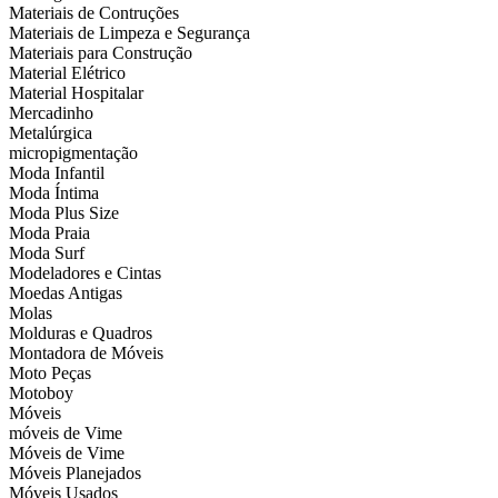
Materiais de Contruções
Materiais de Limpeza e Segurança
Materiais para Construção
Material Elétrico
Material Hospitalar
Mercadinho
Metalúrgica
micropigmentação
Moda Infantil
Moda Íntima
Moda Plus Size
Moda Praia
Moda Surf
Modeladores e Cintas
Moedas Antigas
Molas
Molduras e Quadros
Montadora de Móveis
Moto Peças
Motoboy
Móveis
móveis de Vime
Móveis de Vime
Móveis Planejados
Móveis Usados