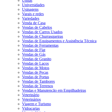
Unhas
Universidades
Usinagens
Varais e redes
Variedades
Venda de Casa
Vendas de Cabelos
Vendas de Carros Usados
Vendas de Churrasqueiras
Vendas de Equipamentos e Assistência Técnica
Vendas de Ferramentas
Vendas de Flat
Vendas de Gás
Vendas de Granito
Vendas de Laços
Vendas de Motos
Vendas de Peças
Vendas de Portas
Vendas de Tambores
Vendas de Terrenos
Vendas e Manutenção em Empilhadeiras
Veterinário
Veterinários
Viagem e Turismo
Vidraçarias