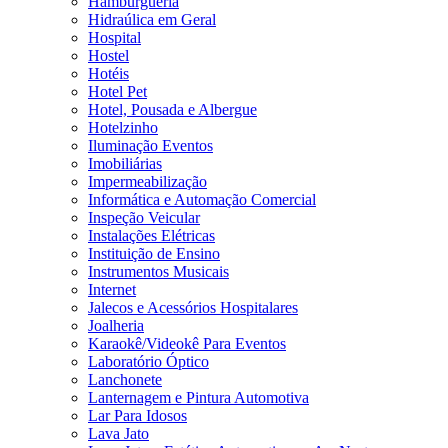
Hamburgueria
Hidraúlica em Geral
Hospital
Hostel
Hotéis
Hotel Pet
Hotel, Pousada e Albergue
Hotelzinho
Iluminação Eventos
Imobiliárias
Impermeabilização
Informática e Automação Comercial
Inspeção Veicular
Instalações Elétricas
Instituição de Ensino
Instrumentos Musicais
Internet
Jalecos e Acessórios Hospitalares
Joalheria
Karaokê/Videokê Para Eventos
Laboratório Óptico
Lanchonete
Lanternagem e Pintura Automotiva
Lar Para Idosos
Lava Jato