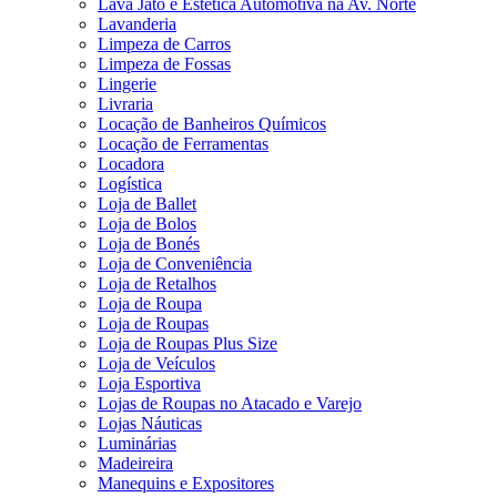
Lava Jato e Estética Automotiva na Av. Norte
Lavanderia
Limpeza de Carros
Limpeza de Fossas
Lingerie
Livraria
Locação de Banheiros Químicos
Locação de Ferramentas
Locadora
Logística
Loja de Ballet
Loja de Bolos
Loja de Bonés
Loja de Conveniência
Loja de Retalhos
Loja de Roupa
Loja de Roupas
Loja de Roupas Plus Size
Loja de Veículos
Loja Esportiva
Lojas de Roupas no Atacado e Varejo
Lojas Náuticas
Luminárias
Madeireira
Manequins e Expositores