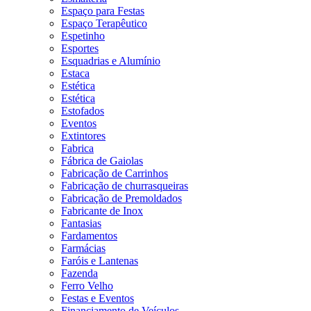
Espaço para Festas
Espaço Terapêutico
Espetinho
Esportes
Esquadrias e Alumínio
Estaca
Estética
Estética
Estofados
Eventos
Extintores
Fabrica
Fábrica de Gaiolas
Fabricação de Carrinhos
Fabricação de churrasqueiras
Fabricação de Premoldados
Fabricante de Inox
Fantasias
Fardamentos
Farmácias
Faróis e Lantenas
Fazenda
Ferro Velho
Festas e Eventos
Financiamento de Veículos