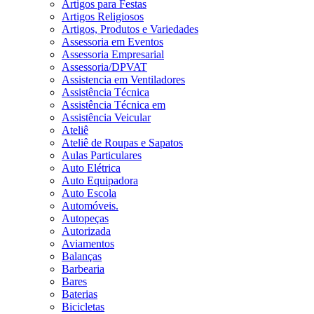
Artigos para Festas
Artigos Religiosos
Artigos, Produtos e Variedades
Assessoria em Eventos
Assessoria Empresarial
Assessoria/DPVAT
Assistencia em Ventiladores
Assistência Técnica
Assistência Técnica em
Assistência Veicular
Ateliê
Ateliê de Roupas e Sapatos
Aulas Particulares
Auto Elétrica
Auto Equipadora
Auto Escola
Automóveis.
Autopeças
Autorizada
Aviamentos
Balanças
Barbearia
Bares
Baterias
Bicicletas