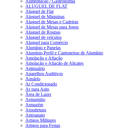
Alimentação / Gastronomia
ALUGUEL DE FLAT
Aluguel de Flat
Aluguel de Máquinas
Aluguel de Mesas e Cadeiras
Aluguel de Mesas para Jogos
Aluguel de Roupas
Aluguel de veículos
Aluguel para Comércio
Alumínio e Panelas
Alumínio,Perfil e Cantoneiras de Alumínio
Amolação e Afiação
Amolação e Afiação de Alicates
Antiquário
Aparelhos Auditivos
Aquário
Ar Condicionado
Ar para Auto
Área de Lazer
Armarinho
Armazém
Arquitetura
Artesanato
Artigos Militares
Artigos para Festas