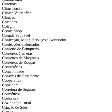
Cisternas
Climatização
Clinica Veterinária
Clínicas
Colchões
Colégio
Comic Shop
Comida Saudável
Confecção, Moda, Serviços e Acessórios
Confecções e Bordados
Conserto de Brinquedo
Consertos Câmeras
Consertos de Máquinas
Consertos de Roupas
Consultórios
Contabilidade
Convites de Casamento
Cooperativa
Copiadora
Corretora de Seguros
Cosméticos
Costureira
Cozinha Industrial
Criação de Sites
Cursos