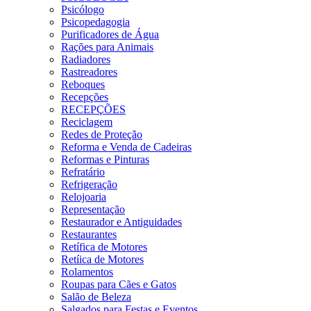
Psicólogo
Psicopedagogia
Purificadores de Água
Rações para Animais
Radiadores
Rastreadores
Reboques
Recepções
RECEPÇÕES
Reciclagem
Redes de Proteção
Reforma e Venda de Cadeiras
Reformas e Pinturas
Refratário
Refrigeração
Relojoaria
Representação
Restaurador e Antiguidades
Restaurantes
Retífica de Motores
Retíica de Motores
Rolamentos
Roupas para Cães e Gatos
Salão de Beleza
Salgados para Festas e Eventos