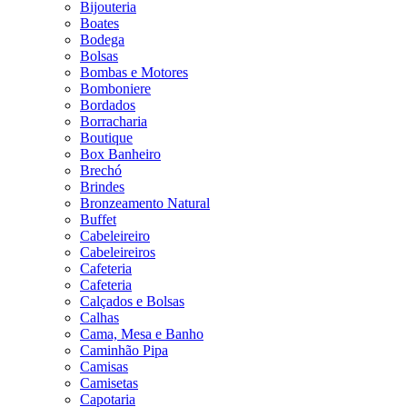
Bijouteria
Boates
Bodega
Bolsas
Bombas e Motores
Bomboniere
Bordados
Borracharia
Boutique
Box Banheiro
Brechó
Brindes
Bronzeamento Natural
Buffet
Cabeleireiro
Cabeleireiros
Cafeteria
Cafeteria
Calçados e Bolsas
Calhas
Cama, Mesa e Banho
Caminhão Pipa
Camisas
Camisetas
Capotaria