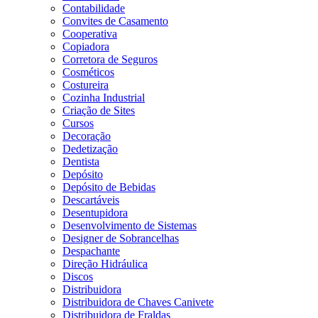
Contabilidade
Convites de Casamento
Cooperativa
Copiadora
Corretora de Seguros
Cosméticos
Costureira
Cozinha Industrial
Criação de Sites
Cursos
Decoração
Dedetização
Dentista
Depósito
Depósito de Bebidas
Descartáveis
Desentupidora
Desenvolvimento de Sistemas
Designer de Sobrancelhas
Despachante
Direção Hidráulica
Discos
Distribuidora
Distribuidora de Chaves Canivete
Distribuidora de Fraldas