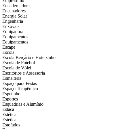
Empréstimo
Encadernadora
Encanadores
Energia Solar
Engenharia
Enxovais
Equipadora
Equipamentos
Equipamentos
Escape
Escola
Escola Berçário e Hotelzinho
Escola de Futebol
Escola de Vólei
Escritórios e Assessoria
Esmalteria
Espaço para Festas
Espaço Terapêutico
Espetinho
Esportes
Esquadrias e Alumínio
Estaca
Estética
Estética
Estofados