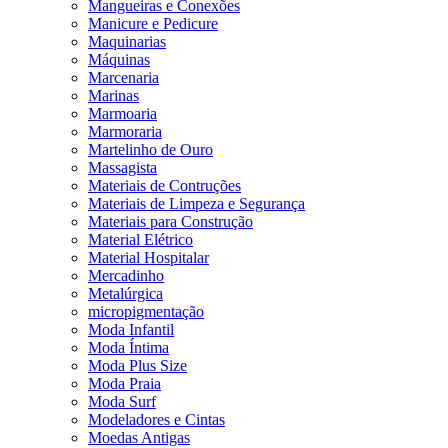
Mangueiras e Conexões
Manicure e Pedicure
Maquinarias
Máquinas
Marcenaria
Marinas
Marmoaria
Marmoraria
Martelinho de Ouro
Massagista
Materiais de Contruções
Materiais de Limpeza e Segurança
Materiais para Construção
Material Elétrico
Material Hospitalar
Mercadinho
Metalúrgica
micropigmentação
Moda Infantil
Moda Íntima
Moda Plus Size
Moda Praia
Moda Surf
Modeladores e Cintas
Moedas Antigas