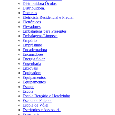
Distribuidora Óculos
Distribuidora.
Docerias
Eletricista Residencial e Predial
Eletrônicos
Elevadores
Embalagens para Presentes
Embalagens/Limpeza
Empório
Empréstimo
Encadernadora
Encanadores
Energia Solar
Engenharia
Enxovais
Equipadora
Equipamentos
Equipamentos
Escape
Escola
Escola Berçário e Hotelzinho
Escola de Futebol
Escola de Vólei
Escritórios e Assessoria
Esmalteria