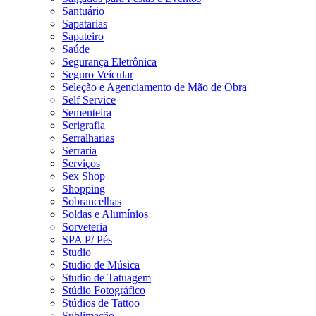
Santuário
Sapatarias
Sapateiro
Saúde
Segurança Eletrônica
Seguro Veícular
Seleção e Agenciamento de Mão de Obra
Self Service
Sementeira
Serigrafia
Serralharias
Serraria
Serviços
Sex Shop
Shopping
Sobrancelhas
Soldas e Alumínios
Sorveteria
SPA P/ Pés
Studio
Studio de Música
Studio de Tatuagem
Stúdio Fotográfico
Stúdios de Tattoo
Sublimação