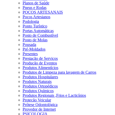
Planos de Saúde
Pneus e Rodas
POÇOS ARTESANAIS
Poços Artesianos
Podologia
Ponto Turístico
Portas Automáticas
Posto de Combustível
Posto de Molas
Pousada
Pré-Moldados
Presentes
Prestação de Serviços
Produção de Eventos
Produtos Alimentícios
Produtos de Limpeza para lavagem de Carros
Produtos Hospitalares
Produtos Naturais
Produtos Ortopédicos
Produtos Químicos
Produtos Regionais ,Frios e Lacticínios
Proteção Veicular
Prótese Odontológica
Provedor de Internet
PSICOLOGIA