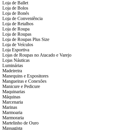
Loja de Ballet
Loja de Bolos
Loja de Bonés
Loja de Conveniência
Loja de Retalhos
Loja de Roupa
Loja de Roupas
Loja de Roupas Plus Size
Loja de Veículos
Loja Esportiva
Lojas de Roupas no Atacado e Varejo
Lojas Náuticas
Luminárias
Madeireira
Manequins e Expositores
Mangueiras e Conexões
Manicure e Pedicure
Maquinarias
Máquinas
Marcenaria
Marinas
Marmoaria
Marmoraria
Martelinho de Ouro
Massagista