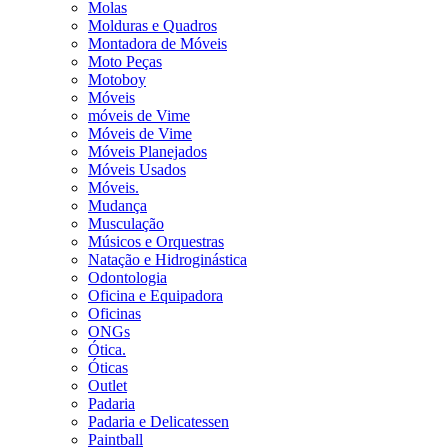
Molas
Molduras e Quadros
Montadora de Móveis
Moto Peças
Motoboy
Móveis
móveis de Vime
Móveis de Vime
Móveis Planejados
Móveis Usados
Móveis.
Mudança
Musculação
Músicos e Orquestras
Natação e Hidroginástica
Odontologia
Oficina e Equipadora
Oficinas
ONGs
Ótica.
Óticas
Outlet
Padaria
Padaria e Delicatessen
Paintball