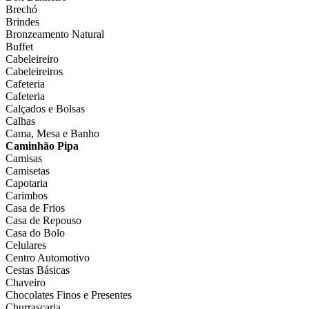
Brechó
Brindes
Bronzeamento Natural
Buffet
Cabeleireiro
Cabeleireiros
Cafeteria
Cafeteria
Calçados e Bolsas
Calhas
Cama, Mesa e Banho
Caminhão Pipa
Camisas
Camisetas
Capotaria
Carimbos
Casa de Frios
Casa de Repouso
Casa do Bolo
Celulares
Centro Automotivo
Cestas Básicas
Chaveiro
Chocolates Finos e Presentes
Churrascaria