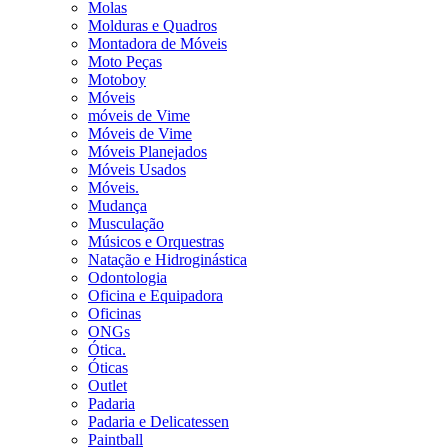
Molas
Molduras e Quadros
Montadora de Móveis
Moto Peças
Motoboy
Móveis
móveis de Vime
Móveis de Vime
Móveis Planejados
Móveis Usados
Móveis.
Mudança
Musculação
Músicos e Orquestras
Natação e Hidroginástica
Odontologia
Oficina e Equipadora
Oficinas
ONGs
Ótica.
Óticas
Outlet
Padaria
Padaria e Delicatessen
Paintball