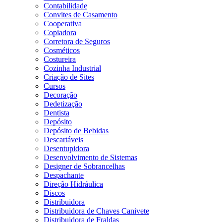
Contabilidade
Convites de Casamento
Cooperativa
Copiadora
Corretora de Seguros
Cosméticos
Costureira
Cozinha Industrial
Criação de Sites
Cursos
Decoração
Dedetização
Dentista
Depósito
Depósito de Bebidas
Descartáveis
Desentupidora
Desenvolvimento de Sistemas
Designer de Sobrancelhas
Despachante
Direção Hidráulica
Discos
Distribuidora
Distribuidora de Chaves Canivete
Distribuidora de Fraldas