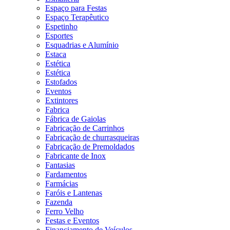
Espaço para Festas
Espaço Terapêutico
Espetinho
Esportes
Esquadrias e Alumínio
Estaca
Estética
Estética
Estofados
Eventos
Extintores
Fabrica
Fábrica de Gaiolas
Fabricação de Carrinhos
Fabricação de churrasqueiras
Fabricação de Premoldados
Fabricante de Inox
Fantasias
Fardamentos
Farmácias
Faróis e Lantenas
Fazenda
Ferro Velho
Festas e Eventos
Financiamento de Veículos