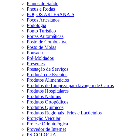
Planos de Saúde
Pneus e Rodas
POÇOS ARTESANAIS
Poços Artesianos
Podologia
Ponto Turístico
Portas Automáticas
Posto de Combustível
Posto de Molas
Pousada
Pré-Moldados
Presentes
Prestação de Serviços
Produção de Eventos
Produtos Alimentícios
Produtos de Limpeza para lavagem de Carros
Produtos Hospitalares
Produtos Naturais
Produtos Ortopédicos
Produtos Químicos
Produtos Regionais ,Frios e Lacticínios
Proteção Veicular
Prótese Odontológica
Provedor de Internet
PSICOLOGIA