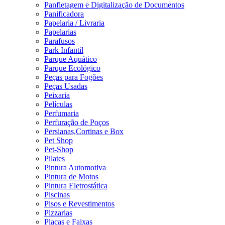
Panfletagem e Digitalização de Documentos
Panificadora
Papelaria / Livraria
Papelarias
Parafusos
Park Infantil
Parque Aquático
Parque Ecológico
Peças para Fogões
Peças Usadas
Peixaria
Películas
Perfumaria
Perfuração de Poços
Persianas,Cortinas e Box
Pet Shop
Pet-Shop
Pilates
Pintura Automotiva
Pintura de Motos
Pintura Eletrostática
Piscinas
Pisos e Revestimentos
Pizzarias
Placas e Faixas