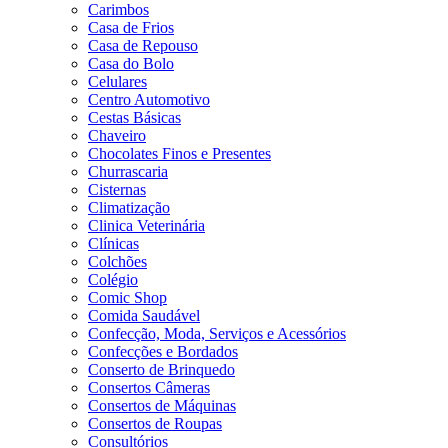
Carimbos
Casa de Frios
Casa de Repouso
Casa do Bolo
Celulares
Centro Automotivo
Cestas Básicas
Chaveiro
Chocolates Finos e Presentes
Churrascaria
Cisternas
Climatização
Clinica Veterinária
Clínicas
Colchões
Colégio
Comic Shop
Comida Saudável
Confecção, Moda, Serviços e Acessórios
Confecções e Bordados
Conserto de Brinquedo
Consertos Câmeras
Consertos de Máquinas
Consertos de Roupas
Consultórios