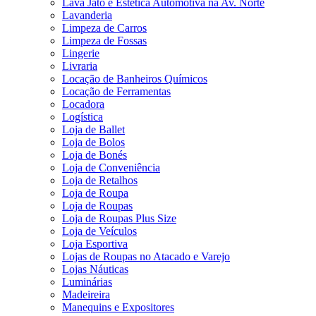
Lava Jato e Estética Automotiva na Av. Norte
Lavanderia
Limpeza de Carros
Limpeza de Fossas
Lingerie
Livraria
Locação de Banheiros Químicos
Locação de Ferramentas
Locadora
Logística
Loja de Ballet
Loja de Bolos
Loja de Bonés
Loja de Conveniência
Loja de Retalhos
Loja de Roupa
Loja de Roupas
Loja de Roupas Plus Size
Loja de Veículos
Loja Esportiva
Lojas de Roupas no Atacado e Varejo
Lojas Náuticas
Luminárias
Madeireira
Manequins e Expositores