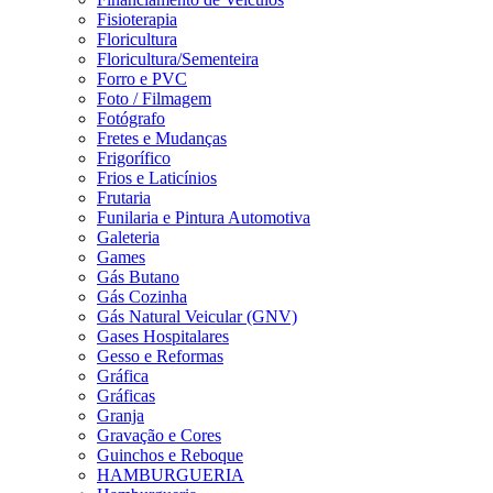
Fisioterapia
Floricultura
Floricultura/Sementeira
Forro e PVC
Foto / Filmagem
Fotógrafo
Fretes e Mudanças
Frigorífico
Frios e Laticínios
Frutaria
Funilaria e Pintura Automotiva
Galeteria
Games
Gás Butano
Gás Cozinha
Gás Natural Veicular (GNV)
Gases Hospitalares
Gesso e Reformas
Gráfica
Gráficas
Granja
Gravação e Cores
Guinchos e Reboque
HAMBURGUERIA