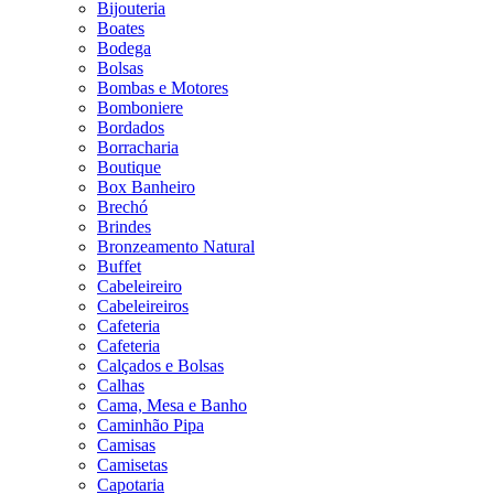
Bijouteria
Boates
Bodega
Bolsas
Bombas e Motores
Bomboniere
Bordados
Borracharia
Boutique
Box Banheiro
Brechó
Brindes
Bronzeamento Natural
Buffet
Cabeleireiro
Cabeleireiros
Cafeteria
Cafeteria
Calçados e Bolsas
Calhas
Cama, Mesa e Banho
Caminhão Pipa
Camisas
Camisetas
Capotaria