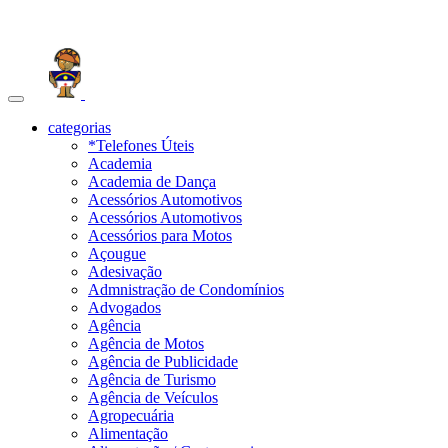
Toggle
navigation
categorias
*Telefones Úteis
Academia
Academia de Dança
Acessórios Automotivos
Acessórios Automotivos
Acessórios para Motos
Açougue
Adesivação
Admnistração de Condomínios
Advogados
Agência
Agência de Motos
Agência de Publicidade
Agência de Turismo
Agência de Veículos
Agropecuária
Alimentação