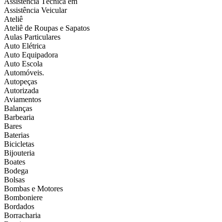
Assistência Técnica em
Assistência Veicular
Ateliê
Ateliê de Roupas e Sapatos
Aulas Particulares
Auto Elétrica
Auto Equipadora
Auto Escola
Automóveis.
Autopeças
Autorizada
Aviamentos
Balanças
Barbearia
Bares
Baterias
Bicicletas
Bijouteria
Boates
Bodega
Bolsas
Bombas e Motores
Bomboniere
Bordados
Borracharia