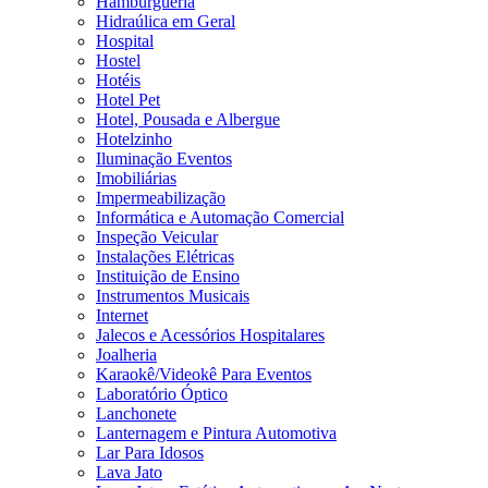
Hamburgueria
Hidraúlica em Geral
Hospital
Hostel
Hotéis
Hotel Pet
Hotel, Pousada e Albergue
Hotelzinho
Iluminação Eventos
Imobiliárias
Impermeabilização
Informática e Automação Comercial
Inspeção Veicular
Instalações Elétricas
Instituição de Ensino
Instrumentos Musicais
Internet
Jalecos e Acessórios Hospitalares
Joalheria
Karaokê/Videokê Para Eventos
Laboratório Óptico
Lanchonete
Lanternagem e Pintura Automotiva
Lar Para Idosos
Lava Jato