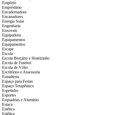
Empório
Empréstimo
Encadernadora
Encanadores
Energia Solar
Engenharia
Enxovais
Equipadora
Equipamentos
Equipamentos
Escape
Escola
Escola Berçário e Hotelzinho
Escola de Futebol
Escola de Vólei
Escritórios e Assessoria
Esmalteria
Espaço para Festas
Espaço Terapêutico
Espetinho
Esportes
Esquadrias e Alumínio
Estaca
Estética
Estética