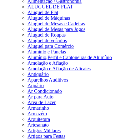
Alimentação / Gastronomia
ALUGUEL DE FLAT
Aluguel de Flat
Aluguel de Máquinas
Aluguel de Mesas e Cadeiras
Aluguel de Mesas para Jogos
Aluguel de Roupas
Aluguel de veículos
Aluguel para Comércio
Alumínio e Panelas
Alumínio,Perfil e Cantoneiras de Alumínio
Amolação e Afiação
Amolação e Afiação de Alicates
Antiquário
Aparelhos Auditivos
Aquário
Ar Condicionado
Ar para Auto
Área de Lazer
Armarinho
Armazém
Arquitetura
Artesanato
Artigos Militares
Artigos para Festas