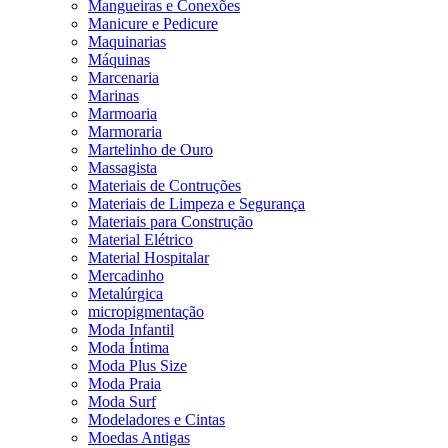
Mangueiras e Conexões
Manicure e Pedicure
Maquinarias
Máquinas
Marcenaria
Marinas
Marmoaria
Marmoraria
Martelinho de Ouro
Massagista
Materiais de Contruções
Materiais de Limpeza e Segurança
Materiais para Construção
Material Elétrico
Material Hospitalar
Mercadinho
Metalúrgica
micropigmentação
Moda Infantil
Moda Íntima
Moda Plus Size
Moda Praia
Moda Surf
Modeladores e Cintas
Moedas Antigas