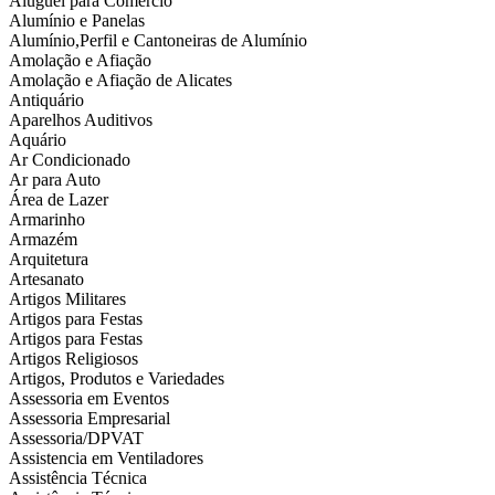
Aluguel para Comércio
Alumínio e Panelas
Alumínio,Perfil e Cantoneiras de Alumínio
Amolação e Afiação
Amolação e Afiação de Alicates
Antiquário
Aparelhos Auditivos
Aquário
Ar Condicionado
Ar para Auto
Área de Lazer
Armarinho
Armazém
Arquitetura
Artesanato
Artigos Militares
Artigos para Festas
Artigos para Festas
Artigos Religiosos
Artigos, Produtos e Variedades
Assessoria em Eventos
Assessoria Empresarial
Assessoria/DPVAT
Assistencia em Ventiladores
Assistência Técnica