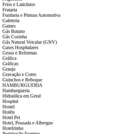
Frios e Laticínios
Frutaria
Funilaria e Pintura Automotiva
Galeteria
Games
Gás Butano
Gás Cozinha
Gás Natural Veicular (GNV)
Gases Hospitalares
Gesso e Reformas
Gráfica
Gráficas
Granja
Gravação e Cores
Guinchos e Reboque
HAMBURGUERIA
Hamburgueria
Hidraúlica em Geral
Hospital
Hostel
Hotéis
Hotel Pet
Hotel, Pousada e Albergue
Hotelzinho
Iluminação Eventos