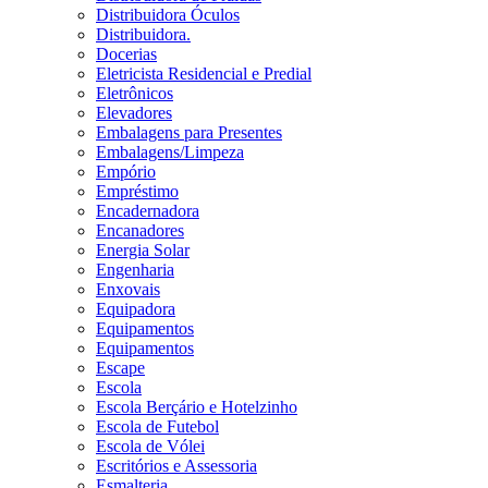
Distribuidora Óculos
Distribuidora.
Docerias
Eletricista Residencial e Predial
Eletrônicos
Elevadores
Embalagens para Presentes
Embalagens/Limpeza
Empório
Empréstimo
Encadernadora
Encanadores
Energia Solar
Engenharia
Enxovais
Equipadora
Equipamentos
Equipamentos
Escape
Escola
Escola Berçário e Hotelzinho
Escola de Futebol
Escola de Vólei
Escritórios e Assessoria
Esmalteria