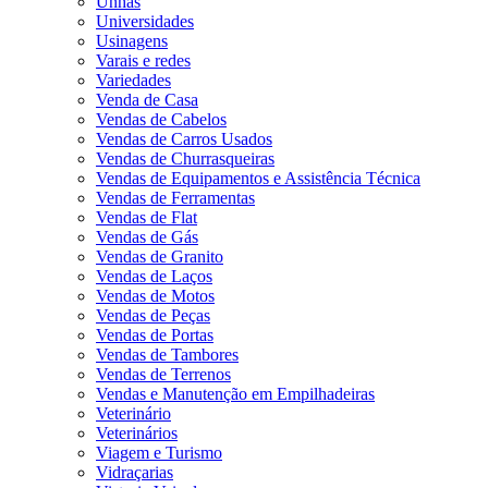
Unhas
Universidades
Usinagens
Varais e redes
Variedades
Venda de Casa
Vendas de Cabelos
Vendas de Carros Usados
Vendas de Churrasqueiras
Vendas de Equipamentos e Assistência Técnica
Vendas de Ferramentas
Vendas de Flat
Vendas de Gás
Vendas de Granito
Vendas de Laços
Vendas de Motos
Vendas de Peças
Vendas de Portas
Vendas de Tambores
Vendas de Terrenos
Vendas e Manutenção em Empilhadeiras
Veterinário
Veterinários
Viagem e Turismo
Vidraçarias