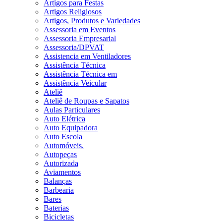
Artigos para Festas
Artigos Religiosos
Artigos, Produtos e Variedades
Assessoria em Eventos
Assessoria Empresarial
Assessoria/DPVAT
Assistencia em Ventiladores
Assistência Técnica
Assistência Técnica em
Assistência Veicular
Ateliê
Ateliê de Roupas e Sapatos
Aulas Particulares
Auto Elétrica
Auto Equipadora
Auto Escola
Automóveis.
Autopeças
Autorizada
Aviamentos
Balanças
Barbearia
Bares
Baterias
Bicicletas