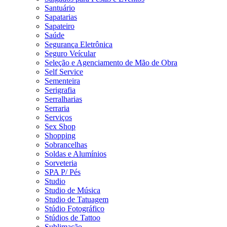
Santuário
Sapatarias
Sapateiro
Saúde
Segurança Eletrônica
Seguro Veícular
Seleção e Agenciamento de Mão de Obra
Self Service
Sementeira
Serigrafia
Serralharias
Serraria
Serviços
Sex Shop
Shopping
Sobrancelhas
Soldas e Alumínios
Sorveteria
SPA P/ Pés
Studio
Studio de Música
Studio de Tatuagem
Stúdio Fotográfico
Stúdios de Tattoo
Sublimação