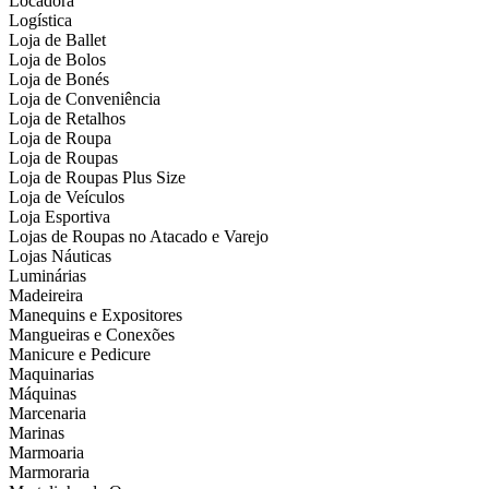
Locadora
Logística
Loja de Ballet
Loja de Bolos
Loja de Bonés
Loja de Conveniência
Loja de Retalhos
Loja de Roupa
Loja de Roupas
Loja de Roupas Plus Size
Loja de Veículos
Loja Esportiva
Lojas de Roupas no Atacado e Varejo
Lojas Náuticas
Luminárias
Madeireira
Manequins e Expositores
Mangueiras e Conexões
Manicure e Pedicure
Maquinarias
Máquinas
Marcenaria
Marinas
Marmoaria
Marmoraria