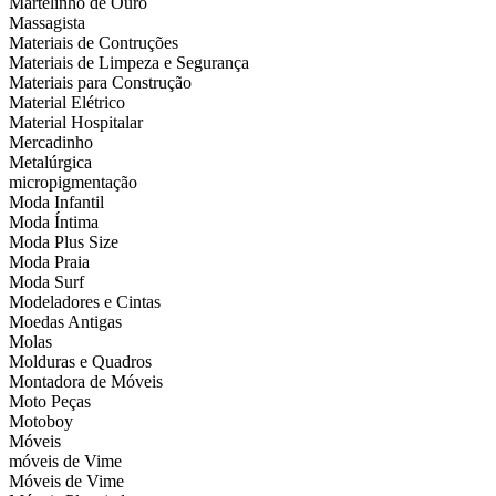
Martelinho de Ouro
Massagista
Materiais de Contruções
Materiais de Limpeza e Segurança
Materiais para Construção
Material Elétrico
Material Hospitalar
Mercadinho
Metalúrgica
micropigmentação
Moda Infantil
Moda Íntima
Moda Plus Size
Moda Praia
Moda Surf
Modeladores e Cintas
Moedas Antigas
Molas
Molduras e Quadros
Montadora de Móveis
Moto Peças
Motoboy
Móveis
móveis de Vime
Móveis de Vime