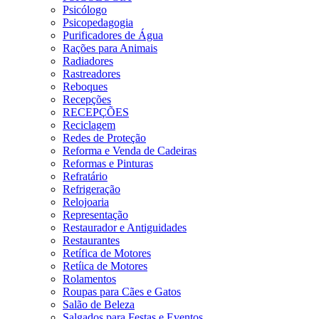
Psicólogo
Psicopedagogia
Purificadores de Água
Rações para Animais
Radiadores
Rastreadores
Reboques
Recepções
RECEPÇÕES
Reciclagem
Redes de Proteção
Reforma e Venda de Cadeiras
Reformas e Pinturas
Refratário
Refrigeração
Relojoaria
Representação
Restaurador e Antiguidades
Restaurantes
Retífica de Motores
Retíica de Motores
Rolamentos
Roupas para Cães e Gatos
Salão de Beleza
Salgados para Festas e Eventos