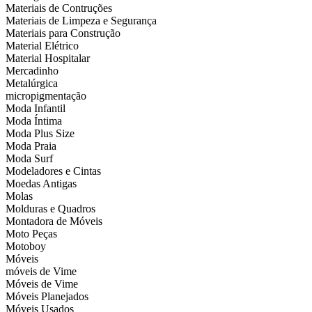
Materiais de Contruções
Materiais de Limpeza e Segurança
Materiais para Construção
Material Elétrico
Material Hospitalar
Mercadinho
Metalúrgica
micropigmentação
Moda Infantil
Moda Íntima
Moda Plus Size
Moda Praia
Moda Surf
Modeladores e Cintas
Moedas Antigas
Molas
Molduras e Quadros
Montadora de Móveis
Moto Peças
Motoboy
Móveis
móveis de Vime
Móveis de Vime
Móveis Planejados
Móveis Usados