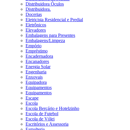
Distribuidora Óculos
Distribuidora.
Docerias
Eletricista Residencial e Predial
Eletrônicos
Elevadores
Embalagens para Presentes
Embalagens/Limpeza
Empório
Empréstimo
Encadernadora
Encanadores
Energia Solar
Engenharia
Enxovais
Equipadora
Equipamentos
Equipamentos
Escape
Escola
Escola Berçário e Hotelzinho
Escola de Futebol
Escola de Vólei
Escritórios e Assessoria
Esmalteria