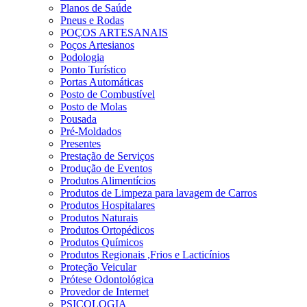
Planos de Saúde
Pneus e Rodas
POÇOS ARTESANAIS
Poços Artesianos
Podologia
Ponto Turístico
Portas Automáticas
Posto de Combustível
Posto de Molas
Pousada
Pré-Moldados
Presentes
Prestação de Serviços
Produção de Eventos
Produtos Alimentícios
Produtos de Limpeza para lavagem de Carros
Produtos Hospitalares
Produtos Naturais
Produtos Ortopédicos
Produtos Químicos
Produtos Regionais ,Frios e Lacticínios
Proteção Veicular
Prótese Odontológica
Provedor de Internet
PSICOLOGIA