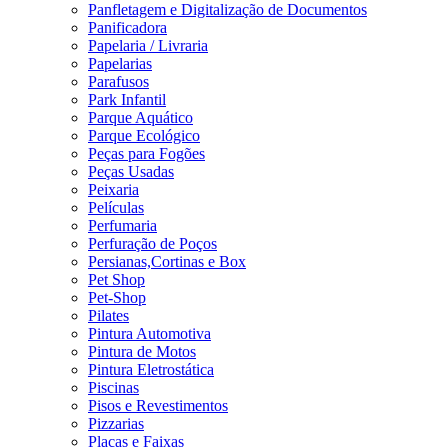
Panfletagem e Digitalização de Documentos
Panificadora
Papelaria / Livraria
Papelarias
Parafusos
Park Infantil
Parque Aquático
Parque Ecológico
Peças para Fogões
Peças Usadas
Peixaria
Películas
Perfumaria
Perfuração de Poços
Persianas,Cortinas e Box
Pet Shop
Pet-Shop
Pilates
Pintura Automotiva
Pintura de Motos
Pintura Eletrostática
Piscinas
Pisos e Revestimentos
Pizzarias
Placas e Faixas