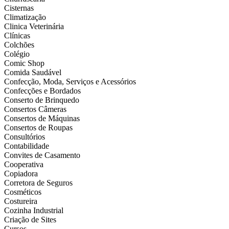
Cisternas
Climatização
Clinica Veterinária
Clínicas
Colchões
Colégio
Comic Shop
Comida Saudável
Confecção, Moda, Serviços e Acessórios
Confecções e Bordados
Conserto de Brinquedo
Consertos Câmeras
Consertos de Máquinas
Consertos de Roupas
Consultórios
Contabilidade
Convites de Casamento
Cooperativa
Copiadora
Corretora de Seguros
Cosméticos
Costureira
Cozinha Industrial
Criação de Sites
Cursos