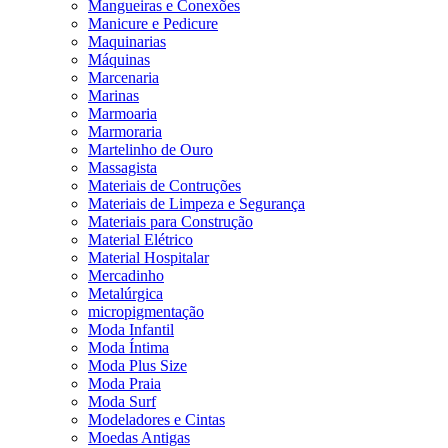
Mangueiras e Conexões
Manicure e Pedicure
Maquinarias
Máquinas
Marcenaria
Marinas
Marmoaria
Marmoraria
Martelinho de Ouro
Massagista
Materiais de Contruções
Materiais de Limpeza e Segurança
Materiais para Construção
Material Elétrico
Material Hospitalar
Mercadinho
Metalúrgica
micropigmentação
Moda Infantil
Moda Íntima
Moda Plus Size
Moda Praia
Moda Surf
Modeladores e Cintas
Moedas Antigas