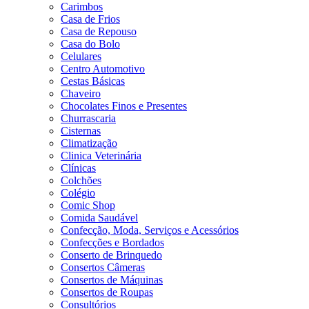
Carimbos
Casa de Frios
Casa de Repouso
Casa do Bolo
Celulares
Centro Automotivo
Cestas Básicas
Chaveiro
Chocolates Finos e Presentes
Churrascaria
Cisternas
Climatização
Clinica Veterinária
Clínicas
Colchões
Colégio
Comic Shop
Comida Saudável
Confecção, Moda, Serviços e Acessórios
Confecções e Bordados
Conserto de Brinquedo
Consertos Câmeras
Consertos de Máquinas
Consertos de Roupas
Consultórios