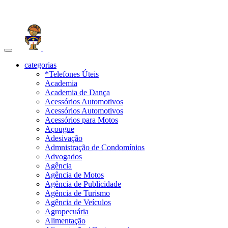
Toggle
navigation
categorias
*Telefones Úteis
Academia
Academia de Dança
Acessórios Automotivos
Acessórios Automotivos
Acessórios para Motos
Açougue
Adesivação
Admnistração de Condomínios
Advogados
Agência
Agência de Motos
Agência de Publicidade
Agência de Turismo
Agência de Veículos
Agropecuária
Alimentação