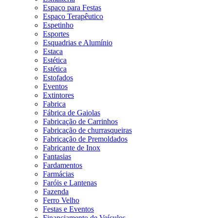
Espaço para Festas
Espaço Terapêutico
Espetinho
Esportes
Esquadrias e Alumínio
Estaca
Estética
Estética
Estofados
Eventos
Extintores
Fabrica
Fábrica de Gaiolas
Fabricação de Carrinhos
Fabricação de churrasqueiras
Fabricação de Premoldados
Fabricante de Inox
Fantasias
Fardamentos
Farmácias
Faróis e Lantenas
Fazenda
Ferro Velho
Festas e Eventos
Financiamento de Veículos