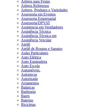
Artigos para Festas
Artigos Religiosos
Artigos, Produtos e Variedades
Assessoria em Eventos
Assessoria Empresarial
Assessoria/DPVAT
Assistencia em Ventiladores
Assistência Técnica
Assistência Técnica em
Assistência Veicular
Ateliê
Ateliê de Roupas e Sapatos
Aulas Particulares
Auto Elétrica
Auto Equipadora
Auto Escola
Automóveis.
Autopeças
Autorizada
Aviamentos
Balanças
Barbearia
Bares
Baterias
Bicicletas