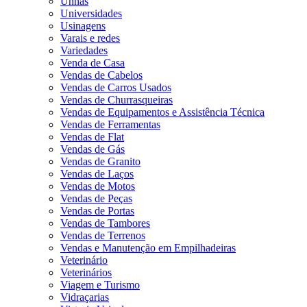
Unhas
Universidades
Usinagens
Varais e redes
Variedades
Venda de Casa
Vendas de Cabelos
Vendas de Carros Usados
Vendas de Churrasqueiras
Vendas de Equipamentos e Assistência Técnica
Vendas de Ferramentas
Vendas de Flat
Vendas de Gás
Vendas de Granito
Vendas de Laços
Vendas de Motos
Vendas de Peças
Vendas de Portas
Vendas de Tambores
Vendas de Terrenos
Vendas e Manutenção em Empilhadeiras
Veterinário
Veterinários
Viagem e Turismo
Vidraçarias