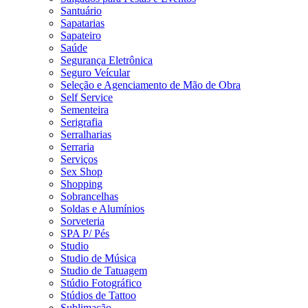
Santuário
Sapatarias
Sapateiro
Saúde
Segurança Eletrônica
Seguro Veícular
Seleção e Agenciamento de Mão de Obra
Self Service
Sementeira
Serigrafia
Serralharias
Serraria
Serviços
Sex Shop
Shopping
Sobrancelhas
Soldas e Alumínios
Sorveteria
SPA P/ Pés
Studio
Studio de Música
Studio de Tatuagem
Stúdio Fotográfico
Stúdios de Tattoo
Sublimação