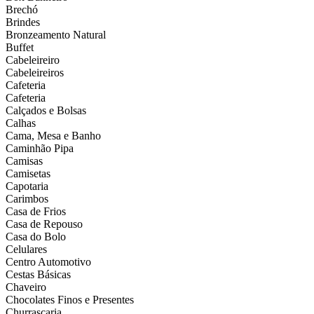
Brechó
Brindes
Bronzeamento Natural
Buffet
Cabeleireiro
Cabeleireiros
Cafeteria
Cafeteria
Calçados e Bolsas
Calhas
Cama, Mesa e Banho
Caminhão Pipa
Camisas
Camisetas
Capotaria
Carimbos
Casa de Frios
Casa de Repouso
Casa do Bolo
Celulares
Centro Automotivo
Cestas Básicas
Chaveiro
Chocolates Finos e Presentes
Churrascaria