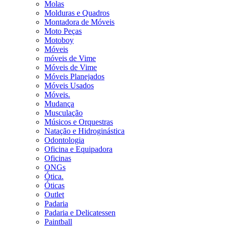
Molas
Molduras e Quadros
Montadora de Móveis
Moto Peças
Motoboy
Móveis
móveis de Vime
Móveis de Vime
Móveis Planejados
Móveis Usados
Móveis.
Mudança
Musculação
Músicos e Orquestras
Natação e Hidroginástica
Odontologia
Oficina e Equipadora
Oficinas
ONGs
Ótica.
Óticas
Outlet
Padaria
Padaria e Delicatessen
Paintball