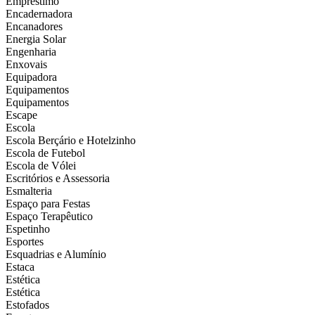
Empréstimo
Encadernadora
Encanadores
Energia Solar
Engenharia
Enxovais
Equipadora
Equipamentos
Equipamentos
Escape
Escola
Escola Berçário e Hotelzinho
Escola de Futebol
Escola de Vólei
Escritórios e Assessoria
Esmalteria
Espaço para Festas
Espaço Terapêutico
Espetinho
Esportes
Esquadrias e Alumínio
Estaca
Estética
Estética
Estofados