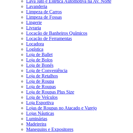
Lava Jato e Estética Automotiva na Av. Norte
Lavanderia
Limpeza de Carros
Limpeza de Fossas
Lingerie
Livraria
Locação de Banheiros Químicos
Locação de Ferramentas
Locadora
Logística
Loja de Ballet
Loja de Bolos
Loja de Bonés
Loja de Conveniência
Loja de Retalhos
Loja de Roupa
Loja de Roupas
Loja de Roupas Plus Size
Loja de Veículos
Loja Esportiva
Lojas de Roupas no Atacado e Varejo
Lojas Náuticas
Luminárias
Madeireira
Manequins e Expositores