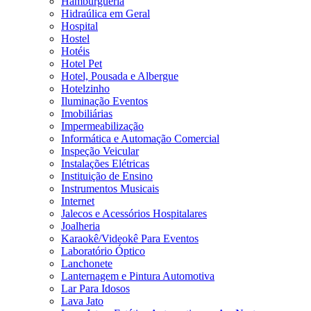
Hamburgueria
Hidraúlica em Geral
Hospital
Hostel
Hotéis
Hotel Pet
Hotel, Pousada e Albergue
Hotelzinho
Iluminação Eventos
Imobiliárias
Impermeabilização
Informática e Automação Comercial
Inspeção Veicular
Instalações Elétricas
Instituição de Ensino
Instrumentos Musicais
Internet
Jalecos e Acessórios Hospitalares
Joalheria
Karaokê/Videokê Para Eventos
Laboratório Óptico
Lanchonete
Lanternagem e Pintura Automotiva
Lar Para Idosos
Lava Jato