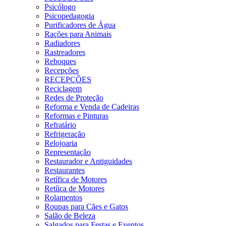
Psicólogo
Psicopedagogia
Purificadores de Água
Rações para Animais
Radiadores
Rastreadores
Reboques
Recepções
RECEPÇÕES
Reciclagem
Redes de Proteção
Reforma e Venda de Cadeiras
Reformas e Pinturas
Refratário
Refrigeração
Relojoaria
Representação
Restaurador e Antiguidades
Restaurantes
Retífica de Motores
Retíica de Motores
Rolamentos
Roupas para Cães e Gatos
Salão de Beleza
Salgados para Festas e Eventos