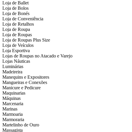
Loja de Ballet
Loja de Bolos
Loja de Bonés
Loja de Conveniência
Loja de Retalhos
Loja de Roupa
Loja de Roupas
Loja de Roupas Plus Size
Loja de Veículos
Loja Esportiva
Lojas de Roupas no Atacado e Varejo
Lojas Náuticas
Luminárias
Madeireira
Manequins e Expositores
Mangueiras e Conexões
Manicure e Pedicure
Maquinarias
Máquinas
Marcenaria
Marinas
Marmoaria
Marmoraria
Martelinho de Ouro
Massagista