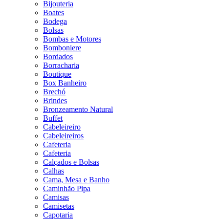
Bijouteria
Boates
Bodega
Bolsas
Bombas e Motores
Bomboniere
Bordados
Borracharia
Boutique
Box Banheiro
Brechó
Brindes
Bronzeamento Natural
Buffet
Cabeleireiro
Cabeleireiros
Cafeteria
Cafeteria
Calçados e Bolsas
Calhas
Cama, Mesa e Banho
Caminhão Pipa
Camisas
Camisetas
Capotaria