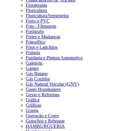
Fisioterapia
Floricultura
Floricultura/Sementeira
Forro e PVC
Foto / Filmagem
Fotógrafo
Fretes e Mudanças
Frigorífico
Frios e Laticínios
Frutaria
Funilaria e Pintura Automotiva
Galeteria
Games
Gás Butano
Gás Cozinha
Gás Natural Veicular (GNV)
Gases Hospitalares
Gesso e Reformas
Gráfica
Gráficas
Granja
Gravação e Cores
Guinchos e Reboque
HAMBURGUERIA