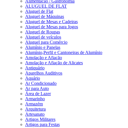
Alimentação / Gastronomia
ALUGUEL DE FLAT
Aluguel de Flat
Aluguel de Máquinas
Aluguel de Mesas e Cadeiras
Aluguel de Mesas para Jogos
Aluguel de Roupas
Aluguel de veículos
Aluguel para Comércio
Alumínio e Panelas
Alumínio,Perfil e Cantoneiras de Alumínio
Amolação e Afiação
Amolação e Afiação de Alicates
Antiquário
Aparelhos Auditivos
Aquário
Ar Condicionado
Ar para Auto
Área de Lazer
Armarinho
Armazém
Arquitetura
Artesanato
Artigos Militares
Artigos para Festas