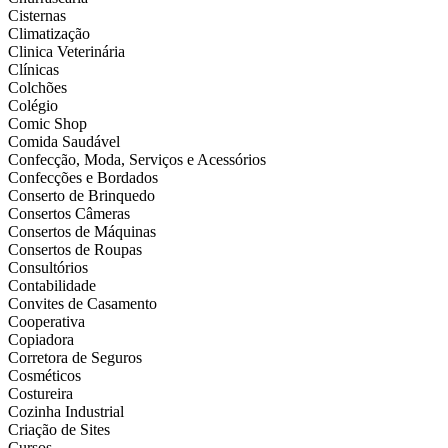
Cisternas
Climatização
Clinica Veterinária
Clínicas
Colchões
Colégio
Comic Shop
Comida Saudável
Confecção, Moda, Serviços e Acessórios
Confecções e Bordados
Conserto de Brinquedo
Consertos Câmeras
Consertos de Máquinas
Consertos de Roupas
Consultórios
Contabilidade
Convites de Casamento
Cooperativa
Copiadora
Corretora de Seguros
Cosméticos
Costureira
Cozinha Industrial
Criação de Sites
Cursos