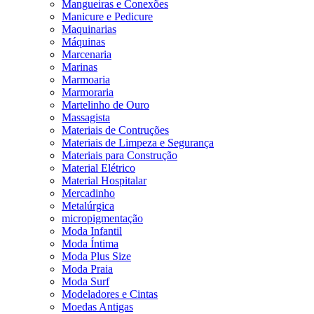
Mangueiras e Conexões
Manicure e Pedicure
Maquinarias
Máquinas
Marcenaria
Marinas
Marmoaria
Marmoraria
Martelinho de Ouro
Massagista
Materiais de Contruções
Materiais de Limpeza e Segurança
Materiais para Construção
Material Elétrico
Material Hospitalar
Mercadinho
Metalúrgica
micropigmentação
Moda Infantil
Moda Íntima
Moda Plus Size
Moda Praia
Moda Surf
Modeladores e Cintas
Moedas Antigas