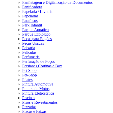
Panfletagem e Digitalização de Documentos
Panificadora
Papelaria / Livraria
Papelarias
Parafusos
Park Infantil
Parque Aquático
Parque Ecológico
Peças para Fogões
Peças Usadas
Peixaria
Películas
Perfumaria
Perfuração de Poços
Persianas,Cortinas e Box
Pet Shop
Pet-Shop
Pilates
Pintura Automotiva
Pintura de Motos
Pintura Eletrostática
Piscinas
Pisos e Revestimentos
Pizzarias
Placas e Faixas