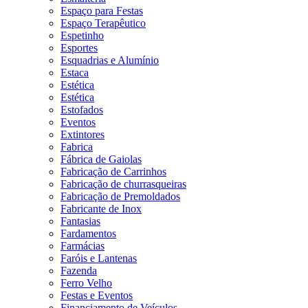
Espaço para Festas
Espaço Terapêutico
Espetinho
Esportes
Esquadrias e Alumínio
Estaca
Estética
Estética
Estofados
Eventos
Extintores
Fabrica
Fábrica de Gaiolas
Fabricação de Carrinhos
Fabricação de churrasqueiras
Fabricação de Premoldados
Fabricante de Inox
Fantasias
Fardamentos
Farmácias
Faróis e Lantenas
Fazenda
Ferro Velho
Festas e Eventos
Financiamento de Veículos