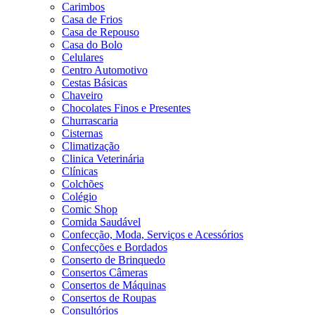
Carimbos
Casa de Frios
Casa de Repouso
Casa do Bolo
Celulares
Centro Automotivo
Cestas Básicas
Chaveiro
Chocolates Finos e Presentes
Churrascaria
Cisternas
Climatização
Clinica Veterinária
Clínicas
Colchões
Colégio
Comic Shop
Comida Saudável
Confecção, Moda, Serviços e Acessórios
Confecções e Bordados
Conserto de Brinquedo
Consertos Câmeras
Consertos de Máquinas
Consertos de Roupas
Consultórios