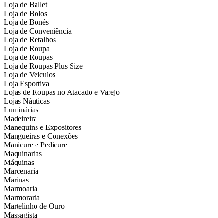
Loja de Ballet
Loja de Bolos
Loja de Bonés
Loja de Conveniência
Loja de Retalhos
Loja de Roupa
Loja de Roupas
Loja de Roupas Plus Size
Loja de Veículos
Loja Esportiva
Lojas de Roupas no Atacado e Varejo
Lojas Náuticas
Luminárias
Madeireira
Manequins e Expositores
Mangueiras e Conexões
Manicure e Pedicure
Maquinarias
Máquinas
Marcenaria
Marinas
Marmoaria
Marmoraria
Martelinho de Ouro
Massagista