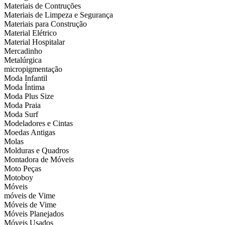
Materiais de Contruções
Materiais de Limpeza e Segurança
Materiais para Construção
Material Elétrico
Material Hospitalar
Mercadinho
Metalúrgica
micropigmentação
Moda Infantil
Moda Íntima
Moda Plus Size
Moda Praia
Moda Surf
Modeladores e Cintas
Moedas Antigas
Molas
Molduras e Quadros
Montadora de Móveis
Moto Peças
Motoboy
Móveis
móveis de Vime
Móveis de Vime
Móveis Planejados
Móveis Usados