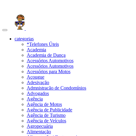
Toggle
navigation
categorias
*Telefones Úteis
Academia
Academia de Dança
Acessórios Automotivos
Acessórios Automotivos
Acessórios para Motos
Açougue
Adesivação
Admnistração de Condomínios
Advogados
Agência
Agência de Motos
Agência de Publicidade
Agência de Turismo
Agência de Veículos
Agropecuária
Alimentação