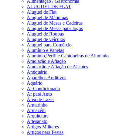
Alimentação / Gastronomia
ALUGUEL DE FLAT
Aluguel de Flat
Aluguel de Máquinas
Aluguel de Mesas e Cadeiras
Aluguel de Mesas para Jogos
Aluguel de Roupas
Aluguel de veículos
Aluguel para Comércio
Alumínio e Panelas
Alumínio,Perfil e Cantoneiras de Alumínio
Amolação e Afiação
Amolação e Afiação de Alicates
Antiquário
Aparelhos Auditivos
Aquário
Ar Condicionado
Ar para Auto
Área de Lazer
Armarinho
Armazém
Arquitetura
Artesanato
Artigos Militares
Artigos para Festas