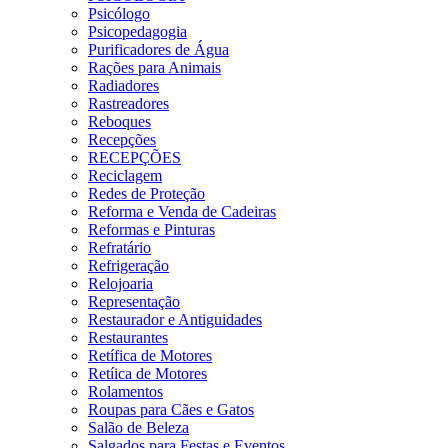
Psicólogo
Psicopedagogia
Purificadores de Água
Rações para Animais
Radiadores
Rastreadores
Reboques
Recepções
RECEPÇÕES
Reciclagem
Redes de Proteção
Reforma e Venda de Cadeiras
Reformas e Pinturas
Refratário
Refrigeração
Relojoaria
Representação
Restaurador e Antiguidades
Restaurantes
Retífica de Motores
Retíica de Motores
Rolamentos
Roupas para Cães e Gatos
Salão de Beleza
Salgados para Festas e Eventos