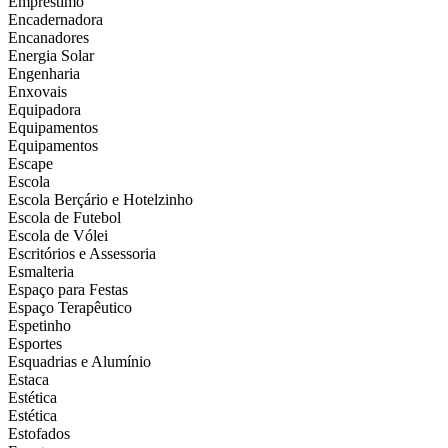
Empréstimo
Encadernadora
Encanadores
Energia Solar
Engenharia
Enxovais
Equipadora
Equipamentos
Equipamentos
Escape
Escola
Escola Berçário e Hotelzinho
Escola de Futebol
Escola de Vólei
Escritórios e Assessoria
Esmalteria
Espaço para Festas
Espaço Terapêutico
Espetinho
Esportes
Esquadrias e Alumínio
Estaca
Estética
Estética
Estofados