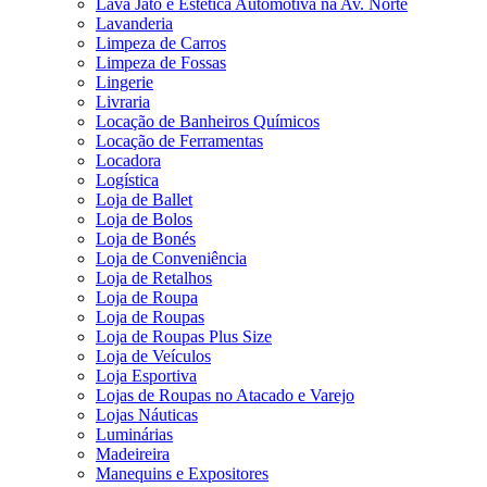
Lava Jato e Estética Automotiva na Av. Norte
Lavanderia
Limpeza de Carros
Limpeza de Fossas
Lingerie
Livraria
Locação de Banheiros Químicos
Locação de Ferramentas
Locadora
Logística
Loja de Ballet
Loja de Bolos
Loja de Bonés
Loja de Conveniência
Loja de Retalhos
Loja de Roupa
Loja de Roupas
Loja de Roupas Plus Size
Loja de Veículos
Loja Esportiva
Lojas de Roupas no Atacado e Varejo
Lojas Náuticas
Luminárias
Madeireira
Manequins e Expositores