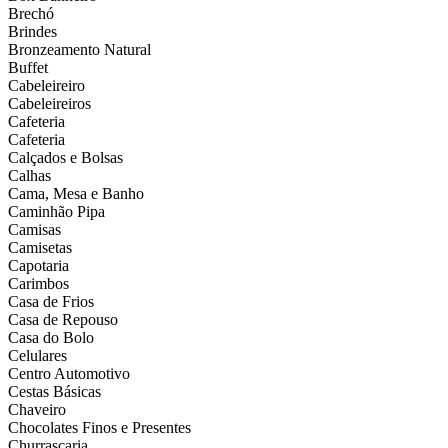
Brechó
Brindes
Bronzeamento Natural
Buffet
Cabeleireiro
Cabeleireiros
Cafeteria
Cafeteria
Calçados e Bolsas
Calhas
Cama, Mesa e Banho
Caminhão Pipa
Camisas
Camisetas
Capotaria
Carimbos
Casa de Frios
Casa de Repouso
Casa do Bolo
Celulares
Centro Automotivo
Cestas Básicas
Chaveiro
Chocolates Finos e Presentes
Churrascaria