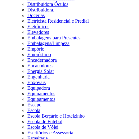
Distribuidora Óculos
Distribuidora.
Docerias
Eletricista Residencial e Predial
Eletrônicos
Elevadores
Embalagens para Presentes
Embalagens/Limpeza
Empório
Empréstimo
Encadernadora
Encanadores
Energia Solar
Engenharia
Enxovais
Equipadora
Equipamentos
Equipamentos
Escape
Escola
Escola Berçário e Hotelzinho
Escola de Futebol
Escola de Vólei
Escritórios e Assessoria
Esmalteria