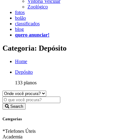
Vistoria Veicular
Zoológico
fotos
bolão
classificados
blog
quero anunciar!
Categoria: Depósito
Home
Depósito
133 planos
Search
Categorias
*Telefones Úteis
Academia