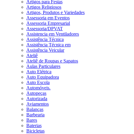
Artigos para Festas
Artigos Religiosos
Artigos, Produtos e Variedades
Assessoria em Eventos
Assessoria Empresarial
Assessoria/DPVAT
Assistencia em Ventiladores
Assistência Técnica
Assistência Técnica em
Assistência Veicular
Ateliê
Ateliê de Roupas e Sapatos
Aulas Particulares
Auto Elétrica
Auto Equipadora
Auto Escola
Automóveis.
Autopeças
Autorizada
Aviamentos
Balanças
Barbearia
Bares
Baterias
Bicicletas