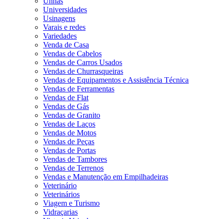
Unhas
Universidades
Usinagens
Varais e redes
Variedades
Venda de Casa
Vendas de Cabelos
Vendas de Carros Usados
Vendas de Churrasqueiras
Vendas de Equipamentos e Assistência Técnica
Vendas de Ferramentas
Vendas de Flat
Vendas de Gás
Vendas de Granito
Vendas de Laços
Vendas de Motos
Vendas de Peças
Vendas de Portas
Vendas de Tambores
Vendas de Terrenos
Vendas e Manutenção em Empilhadeiras
Veterinário
Veterinários
Viagem e Turismo
Vidraçarias