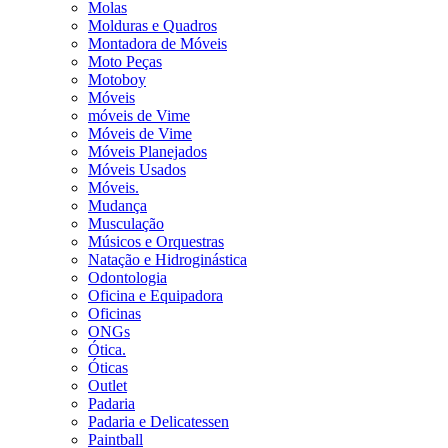
Molas
Molduras e Quadros
Montadora de Móveis
Moto Peças
Motoboy
Móveis
móveis de Vime
Móveis de Vime
Móveis Planejados
Móveis Usados
Móveis.
Mudança
Musculação
Músicos e Orquestras
Natação e Hidroginástica
Odontologia
Oficina e Equipadora
Oficinas
ONGs
Ótica.
Óticas
Outlet
Padaria
Padaria e Delicatessen
Paintball