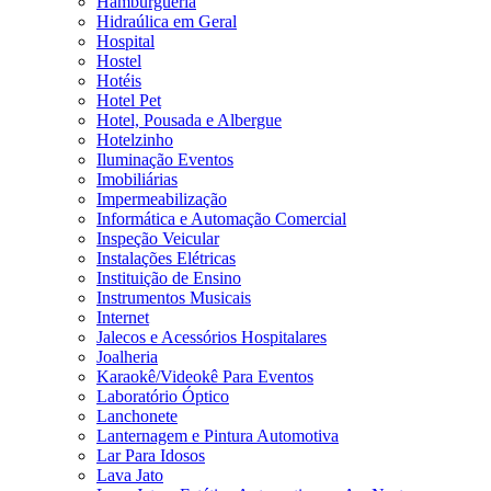
Hamburgueria
Hidraúlica em Geral
Hospital
Hostel
Hotéis
Hotel Pet
Hotel, Pousada e Albergue
Hotelzinho
Iluminação Eventos
Imobiliárias
Impermeabilização
Informática e Automação Comercial
Inspeção Veicular
Instalações Elétricas
Instituição de Ensino
Instrumentos Musicais
Internet
Jalecos e Acessórios Hospitalares
Joalheria
Karaokê/Videokê Para Eventos
Laboratório Óptico
Lanchonete
Lanternagem e Pintura Automotiva
Lar Para Idosos
Lava Jato