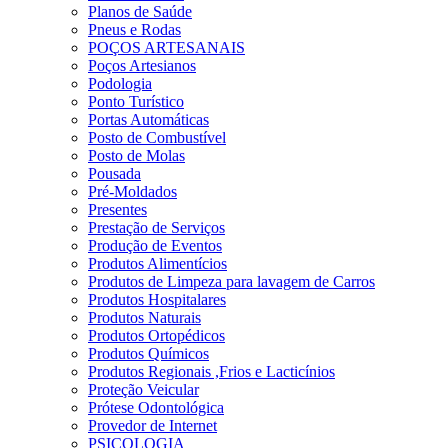
Planos de Saúde
Pneus e Rodas
POÇOS ARTESANAIS
Poços Artesianos
Podologia
Ponto Turístico
Portas Automáticas
Posto de Combustível
Posto de Molas
Pousada
Pré-Moldados
Presentes
Prestação de Serviços
Produção de Eventos
Produtos Alimentícios
Produtos de Limpeza para lavagem de Carros
Produtos Hospitalares
Produtos Naturais
Produtos Ortopédicos
Produtos Químicos
Produtos Regionais ,Frios e Lacticínios
Proteção Veicular
Prótese Odontológica
Provedor de Internet
PSICOLOGIA