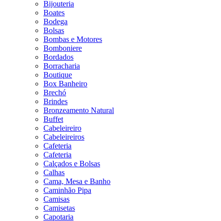
Bijouteria
Boates
Bodega
Bolsas
Bombas e Motores
Bomboniere
Bordados
Borracharia
Boutique
Box Banheiro
Brechó
Brindes
Bronzeamento Natural
Buffet
Cabeleireiro
Cabeleireiros
Cafeteria
Cafeteria
Calçados e Bolsas
Calhas
Cama, Mesa e Banho
Caminhão Pipa
Camisas
Camisetas
Capotaria