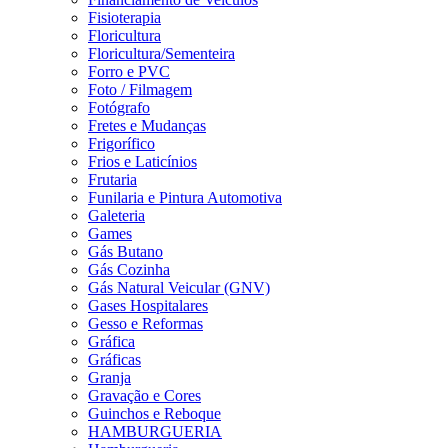
Fisioterapia
Floricultura
Floricultura/Sementeira
Forro e PVC
Foto / Filmagem
Fotógrafo
Fretes e Mudanças
Frigorífico
Frios e Laticínios
Frutaria
Funilaria e Pintura Automotiva
Galeteria
Games
Gás Butano
Gás Cozinha
Gás Natural Veicular (GNV)
Gases Hospitalares
Gesso e Reformas
Gráfica
Gráficas
Granja
Gravação e Cores
Guinchos e Reboque
HAMBURGUERIA