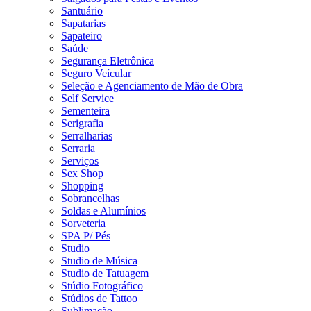
Santuário
Sapatarias
Sapateiro
Saúde
Segurança Eletrônica
Seguro Veícular
Seleção e Agenciamento de Mão de Obra
Self Service
Sementeira
Serigrafia
Serralharias
Serraria
Serviços
Sex Shop
Shopping
Sobrancelhas
Soldas e Alumínios
Sorveteria
SPA P/ Pés
Studio
Studio de Música
Studio de Tatuagem
Stúdio Fotográfico
Stúdios de Tattoo
Sublimação