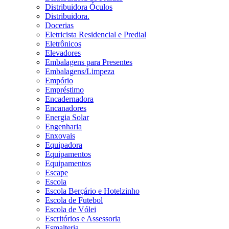
Distribuidora Óculos
Distribuidora.
Docerias
Eletricista Residencial e Predial
Eletrônicos
Elevadores
Embalagens para Presentes
Embalagens/Limpeza
Empório
Empréstimo
Encadernadora
Encanadores
Energia Solar
Engenharia
Enxovais
Equipadora
Equipamentos
Equipamentos
Escape
Escola
Escola Berçário e Hotelzinho
Escola de Futebol
Escola de Vólei
Escritórios e Assessoria
Esmalteria