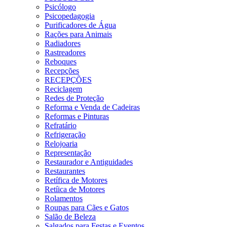
Psicólogo
Psicopedagogia
Purificadores de Água
Rações para Animais
Radiadores
Rastreadores
Reboques
Recepções
RECEPÇÕES
Reciclagem
Redes de Proteção
Reforma e Venda de Cadeiras
Reformas e Pinturas
Refratário
Refrigeração
Relojoaria
Representação
Restaurador e Antiguidades
Restaurantes
Retífica de Motores
Retíica de Motores
Rolamentos
Roupas para Cães e Gatos
Salão de Beleza
Salgados para Festas e Eventos