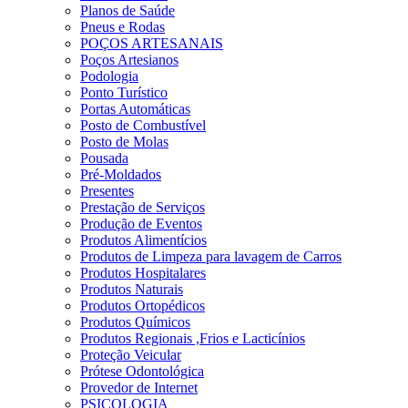
Planos de Saúde
Pneus e Rodas
POÇOS ARTESANAIS
Poços Artesianos
Podologia
Ponto Turístico
Portas Automáticas
Posto de Combustível
Posto de Molas
Pousada
Pré-Moldados
Presentes
Prestação de Serviços
Produção de Eventos
Produtos Alimentícios
Produtos de Limpeza para lavagem de Carros
Produtos Hospitalares
Produtos Naturais
Produtos Ortopédicos
Produtos Químicos
Produtos Regionais ,Frios e Lacticínios
Proteção Veicular
Prótese Odontológica
Provedor de Internet
PSICOLOGIA