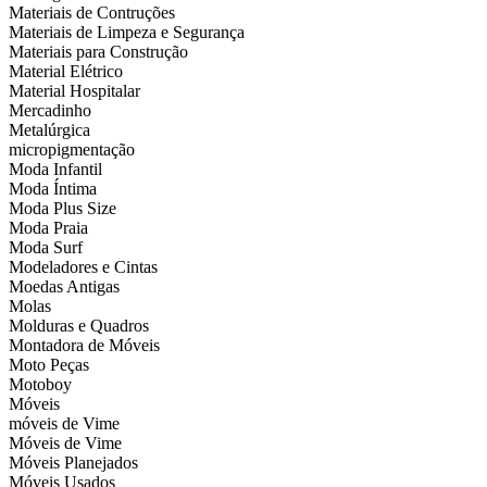
Materiais de Contruções
Materiais de Limpeza e Segurança
Materiais para Construção
Material Elétrico
Material Hospitalar
Mercadinho
Metalúrgica
micropigmentação
Moda Infantil
Moda Íntima
Moda Plus Size
Moda Praia
Moda Surf
Modeladores e Cintas
Moedas Antigas
Molas
Molduras e Quadros
Montadora de Móveis
Moto Peças
Motoboy
Móveis
móveis de Vime
Móveis de Vime
Móveis Planejados
Móveis Usados