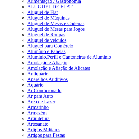
Alimentação / Gastronomia
ALUGUEL DE FLAT
Aluguel de Flat
Aluguel de Máquinas
Aluguel de Mesas e Cadeiras
Aluguel de Mesas para Jogos
Aluguel de Roupas
Aluguel de veículos
Aluguel para Comércio
Alumínio e Panelas
Alumínio,Perfil e Cantoneiras de Alumínio
Amolação e Afiação
Amolação e Afiação de Alicates
Antiquário
Aparelhos Auditivos
Aquário
Ar Condicionado
Ar para Auto
Área de Lazer
Armarinho
Armazém
Arquitetura
Artesanato
Artigos Militares
Artigos para Festas