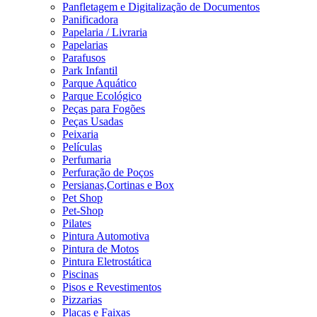
Panfletagem e Digitalização de Documentos
Panificadora
Papelaria / Livraria
Papelarias
Parafusos
Park Infantil
Parque Aquático
Parque Ecológico
Peças para Fogões
Peças Usadas
Peixaria
Películas
Perfumaria
Perfuração de Poços
Persianas,Cortinas e Box
Pet Shop
Pet-Shop
Pilates
Pintura Automotiva
Pintura de Motos
Pintura Eletrostática
Piscinas
Pisos e Revestimentos
Pizzarias
Placas e Faixas