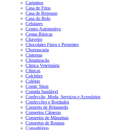
Carimbos
Casa de Frios
Casa de Repouso
Casa do Bolo
Celulares
Centro Automotivo
Cestas Básicas
Chaveiro
Chocolates Finos e Presentes
Churrascaria
Cisternas
Climatização
Clinica Veterinária
Clínicas
Colchões
Colégio
Comic Shop
Comida Saudável
Confecção, Moda, Serviços e Acessórios
Confecções e Bordados
Conserto de Brinquedo
Consertos Câmeras
Consertos de Máquinas
Consertos de Roupas
Consultórios