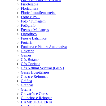
Fisioterapia
Floricultura
Floricultura/Sementeira
Forro e PVC
Foto / Filmagem
Fotógrafo
Fretes e Mudanças
Frigorífico
Frios e Laticínios
Frutaria
Funilaria e Pintura Automotiva
Galeteria
Games
Gás Butano
Gás Cozinha
Gás Natural Veicular (GNV)
Gases Hospitalares
Gesso e Reformas
Gráfica
Gráficas
Granja
Gravação e Cores
Guinchos e Reboque
HAMBURGUERIA