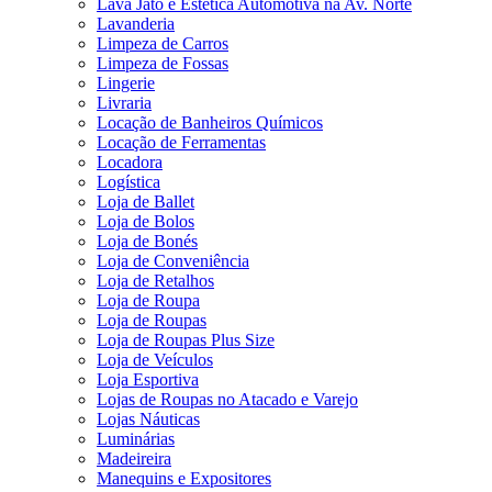
Lava Jato e Estética Automotiva na Av. Norte
Lavanderia
Limpeza de Carros
Limpeza de Fossas
Lingerie
Livraria
Locação de Banheiros Químicos
Locação de Ferramentas
Locadora
Logística
Loja de Ballet
Loja de Bolos
Loja de Bonés
Loja de Conveniência
Loja de Retalhos
Loja de Roupa
Loja de Roupas
Loja de Roupas Plus Size
Loja de Veículos
Loja Esportiva
Lojas de Roupas no Atacado e Varejo
Lojas Náuticas
Luminárias
Madeireira
Manequins e Expositores