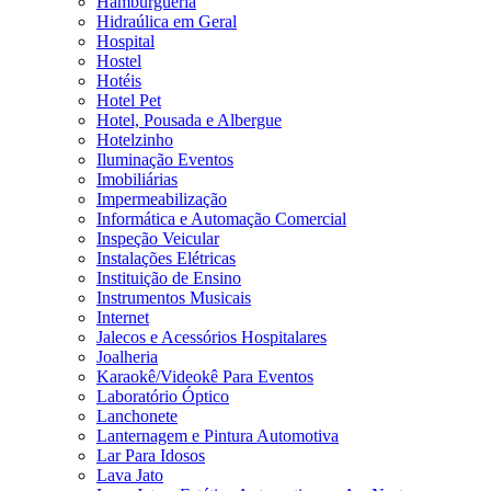
Hamburgueria
Hidraúlica em Geral
Hospital
Hostel
Hotéis
Hotel Pet
Hotel, Pousada e Albergue
Hotelzinho
Iluminação Eventos
Imobiliárias
Impermeabilização
Informática e Automação Comercial
Inspeção Veicular
Instalações Elétricas
Instituição de Ensino
Instrumentos Musicais
Internet
Jalecos e Acessórios Hospitalares
Joalheria
Karaokê/Videokê Para Eventos
Laboratório Óptico
Lanchonete
Lanternagem e Pintura Automotiva
Lar Para Idosos
Lava Jato