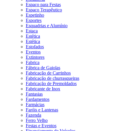
Espaço para Festas
Espaço Terapêutico
Espetinho
Esportes
Esquadrias e Alumínio
Estaca
Estética
Estética
Estofados
Eventos
Extintores
Fabrica
Fábrica de Gaiolas
Fabricação de Carrinhos
Fabricação de churrasqueiras
Fabricação de Premoldados
Fabricante de Inox
Fantasias
Fardamentos
Farmácias
Faróis e Lantenas
Fazenda
Ferro Velho
Festas e Eventos
Financiamento de Veículos