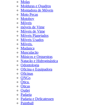
Molas
Molduras e Quadros
Montadora de Móveis
Moto Peças
Motoboy
Móveis
móveis de Vime
Móveis de Vime
Móveis Planejados
Móveis Usados
Móveis.
Mudança
Musculação
Músicos e Orquestras
Natação e Hidroginástica
Odontologia
Oficina e Equipadora
Oficinas
ONGs
Ótica.
Óticas
Outlet
Padaria
Padaria e Delicatessen
Paintball