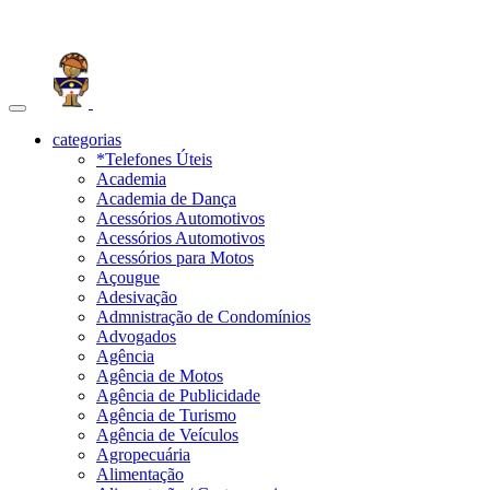
Toggle
navigation
categorias
*Telefones Úteis
Academia
Academia de Dança
Acessórios Automotivos
Acessórios Automotivos
Acessórios para Motos
Açougue
Adesivação
Admnistração de Condomínios
Advogados
Agência
Agência de Motos
Agência de Publicidade
Agência de Turismo
Agência de Veículos
Agropecuária
Alimentação