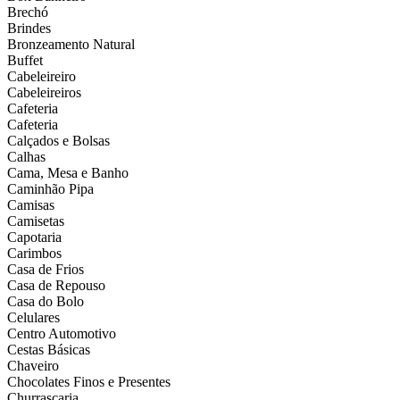
Brechó
Brindes
Bronzeamento Natural
Buffet
Cabeleireiro
Cabeleireiros
Cafeteria
Cafeteria
Calçados e Bolsas
Calhas
Cama, Mesa e Banho
Caminhão Pipa
Camisas
Camisetas
Capotaria
Carimbos
Casa de Frios
Casa de Repouso
Casa do Bolo
Celulares
Centro Automotivo
Cestas Básicas
Chaveiro
Chocolates Finos e Presentes
Churrascaria