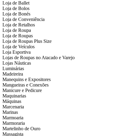
Loja de Ballet
Loja de Bolos
Loja de Bonés
Loja de Conveniência
Loja de Retalhos
Loja de Roupa
Loja de Roupas
Loja de Roupas Plus Size
Loja de Veículos
Loja Esportiva
Lojas de Roupas no Atacado e Varejo
Lojas Náuticas
Luminárias
Madeireira
Manequins e Expositores
Mangueiras e Conexões
Manicure e Pedicure
Maquinarias
Máquinas
Marcenaria
Marinas
Marmoaria
Marmoraria
Martelinho de Ouro
Massagista