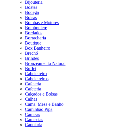
Bijouteria
Boates
Bodega
Bolsas
Bombas e Motores
Bomboniere
Bordados
Borracharia
Boutique
Box Banheiro
Brechó
Brindes
Bronzeamento Natural
Buffet
Cabeleireiro
Cabeleireiros
Cafeteria
Cafeteria
Calçados e Bolsas
Calhas
Cama, Mesa e Banho
Caminhão Pipa
Camisas
Camisetas
Capotaria