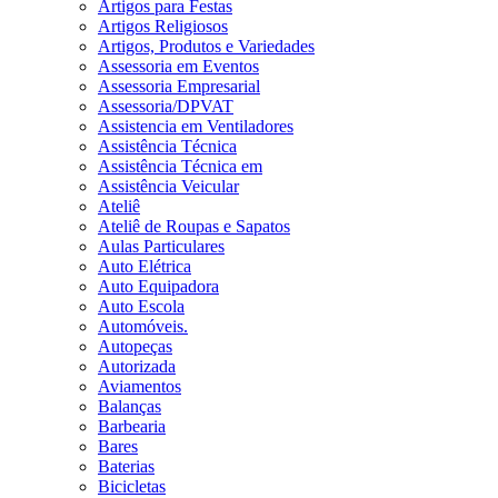
Artigos para Festas
Artigos Religiosos
Artigos, Produtos e Variedades
Assessoria em Eventos
Assessoria Empresarial
Assessoria/DPVAT
Assistencia em Ventiladores
Assistência Técnica
Assistência Técnica em
Assistência Veicular
Ateliê
Ateliê de Roupas e Sapatos
Aulas Particulares
Auto Elétrica
Auto Equipadora
Auto Escola
Automóveis.
Autopeças
Autorizada
Aviamentos
Balanças
Barbearia
Bares
Baterias
Bicicletas