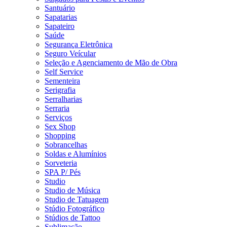
Santuário
Sapatarias
Sapateiro
Saúde
Segurança Eletrônica
Seguro Veícular
Seleção e Agenciamento de Mão de Obra
Self Service
Sementeira
Serigrafia
Serralharias
Serraria
Serviços
Sex Shop
Shopping
Sobrancelhas
Soldas e Alumínios
Sorveteria
SPA P/ Pés
Studio
Studio de Música
Studio de Tatuagem
Stúdio Fotográfico
Stúdios de Tattoo
Sublimação