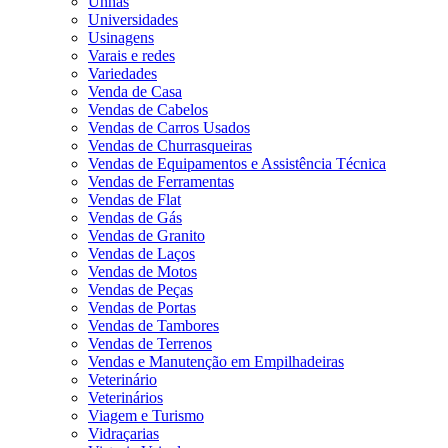
Unhas
Universidades
Usinagens
Varais e redes
Variedades
Venda de Casa
Vendas de Cabelos
Vendas de Carros Usados
Vendas de Churrasqueiras
Vendas de Equipamentos e Assistência Técnica
Vendas de Ferramentas
Vendas de Flat
Vendas de Gás
Vendas de Granito
Vendas de Laços
Vendas de Motos
Vendas de Peças
Vendas de Portas
Vendas de Tambores
Vendas de Terrenos
Vendas e Manutenção em Empilhadeiras
Veterinário
Veterinários
Viagem e Turismo
Vidraçarias