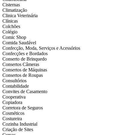
Cisternas
Climatização
Clinica Veterinária
Clínicas
Colchões
Colégio
Comic Shop
Comida Saudável
Confecção, Moda, Serviços e Acessórios
Confecções e Bordados
Conserto de Brinquedo
Consertos Câmeras
Consertos de Máquinas
Consertos de Roupas
Consultórios
Contabilidade
Convites de Casamento
Cooperativa
Copiadora
Corretora de Seguros
Cosméticos
Costureira
Cozinha Industrial
Criação de Sites
Cursos