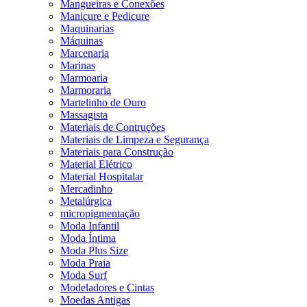
Mangueiras e Conexões
Manicure e Pedicure
Maquinarias
Máquinas
Marcenaria
Marinas
Marmoaria
Marmoraria
Martelinho de Ouro
Massagista
Materiais de Contruções
Materiais de Limpeza e Segurança
Materiais para Construção
Material Elétrico
Material Hospitalar
Mercadinho
Metalúrgica
micropigmentação
Moda Infantil
Moda Íntima
Moda Plus Size
Moda Praia
Moda Surf
Modeladores e Cintas
Moedas Antigas