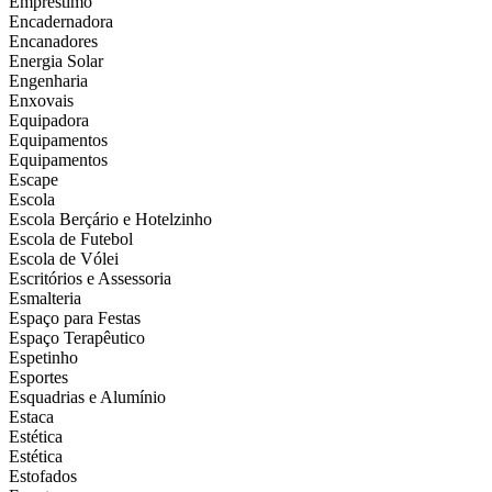
Empréstimo
Encadernadora
Encanadores
Energia Solar
Engenharia
Enxovais
Equipadora
Equipamentos
Equipamentos
Escape
Escola
Escola Berçário e Hotelzinho
Escola de Futebol
Escola de Vólei
Escritórios e Assessoria
Esmalteria
Espaço para Festas
Espaço Terapêutico
Espetinho
Esportes
Esquadrias e Alumínio
Estaca
Estética
Estética
Estofados