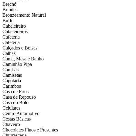
Brechó
Brindes
Bronzeamento Natural
Buffet
Cabeleireiro
Cabeleireiros
Cafeteria
Cafeteria
Calçados e Bolsas
Calhas
Cama, Mesa e Banho
Caminhão Pipa
Camisas
Camisetas
Capotaria
Carimbos
Casa de Frios
Casa de Repouso
Casa do Bolo
Celulares
Centro Automotivo
Cestas Básicas
Chaveiro
Chocolates Finos e Presentes
Churrascaria