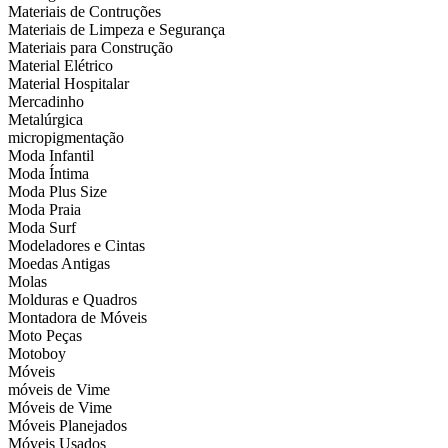
Materiais de Contruções
Materiais de Limpeza e Segurança
Materiais para Construção
Material Elétrico
Material Hospitalar
Mercadinho
Metalúrgica
micropigmentação
Moda Infantil
Moda Íntima
Moda Plus Size
Moda Praia
Moda Surf
Modeladores e Cintas
Moedas Antigas
Molas
Molduras e Quadros
Montadora de Móveis
Moto Peças
Motoboy
Móveis
móveis de Vime
Móveis de Vime
Móveis Planejados
Móveis Usados