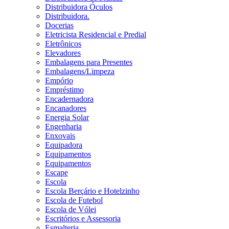
Distribuidora Óculos
Distribuidora.
Docerias
Eletricista Residencial e Predial
Eletrônicos
Elevadores
Embalagens para Presentes
Embalagens/Limpeza
Empório
Empréstimo
Encadernadora
Encanadores
Energia Solar
Engenharia
Enxovais
Equipadora
Equipamentos
Equipamentos
Escape
Escola
Escola Berçário e Hotelzinho
Escola de Futebol
Escola de Vólei
Escritórios e Assessoria
Esmalteria