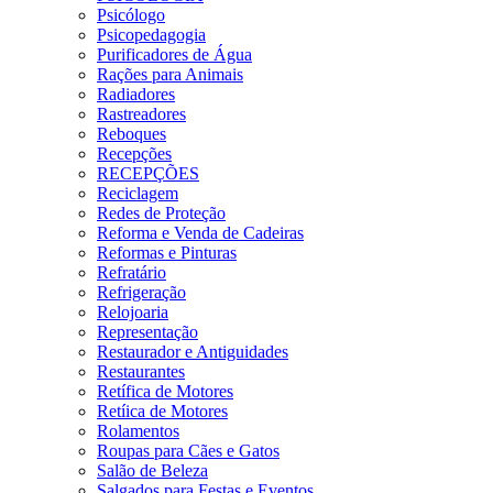
Psicólogo
Psicopedagogia
Purificadores de Água
Rações para Animais
Radiadores
Rastreadores
Reboques
Recepções
RECEPÇÕES
Reciclagem
Redes de Proteção
Reforma e Venda de Cadeiras
Reformas e Pinturas
Refratário
Refrigeração
Relojoaria
Representação
Restaurador e Antiguidades
Restaurantes
Retífica de Motores
Retíica de Motores
Rolamentos
Roupas para Cães e Gatos
Salão de Beleza
Salgados para Festas e Eventos