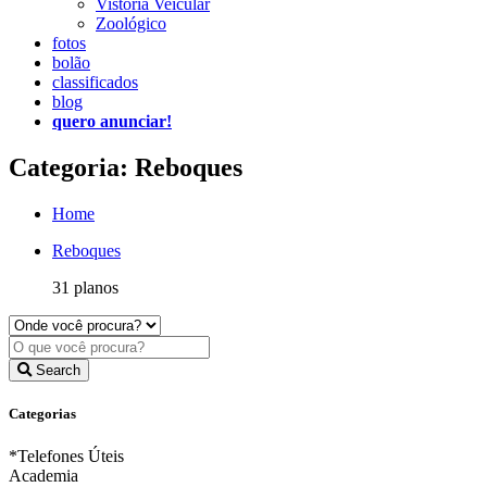
Vistoria Veicular
Zoológico
fotos
bolão
classificados
blog
quero anunciar!
Categoria: Reboques
Home
Reboques
31 planos
Search
Categorias
*Telefones Úteis
Academia