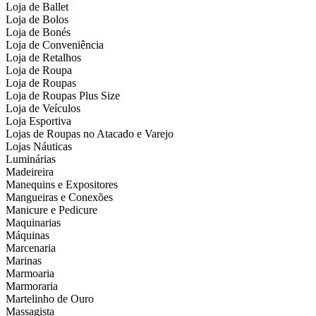
Loja de Ballet
Loja de Bolos
Loja de Bonés
Loja de Conveniência
Loja de Retalhos
Loja de Roupa
Loja de Roupas
Loja de Roupas Plus Size
Loja de Veículos
Loja Esportiva
Lojas de Roupas no Atacado e Varejo
Lojas Náuticas
Luminárias
Madeireira
Manequins e Expositores
Mangueiras e Conexões
Manicure e Pedicure
Maquinarias
Máquinas
Marcenaria
Marinas
Marmoaria
Marmoraria
Martelinho de Ouro
Massagista