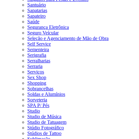
Santuário
Sapatarias
Sapateiro
Saúde
Segurança Eletrônica
Seguro Veícular
Seleção e Agenciamento de Mão de Obra
Self Service
Sementeira
Serigrafia
Serralharias
Serraria
Serviços
Sex Shop
Shopping
Sobrancelhas
Soldas e Alumínios
Sorveteria
SPA P/ Pés
Studio
Studio de Música
Studio de Tatuagem
Stúdio Fotográfico
Stúdios de Tattoo
Sublimação