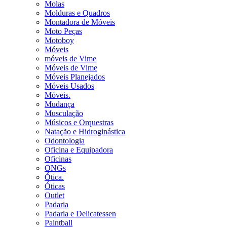
Molas
Molduras e Quadros
Montadora de Móveis
Moto Peças
Motoboy
Móveis
móveis de Vime
Móveis de Vime
Móveis Planejados
Móveis Usados
Móveis.
Mudança
Musculação
Músicos e Orquestras
Natação e Hidroginástica
Odontologia
Oficina e Equipadora
Oficinas
ONGs
Ótica.
Óticas
Outlet
Padaria
Padaria e Delicatessen
Paintball