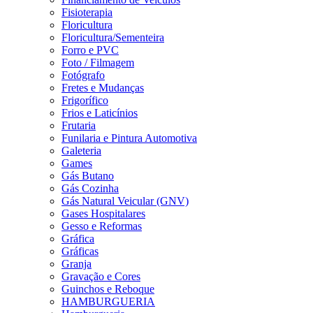
Fisioterapia
Floricultura
Floricultura/Sementeira
Forro e PVC
Foto / Filmagem
Fotógrafo
Fretes e Mudanças
Frigorífico
Frios e Laticínios
Frutaria
Funilaria e Pintura Automotiva
Galeteria
Games
Gás Butano
Gás Cozinha
Gás Natural Veicular (GNV)
Gases Hospitalares
Gesso e Reformas
Gráfica
Gráficas
Granja
Gravação e Cores
Guinchos e Reboque
HAMBURGUERIA