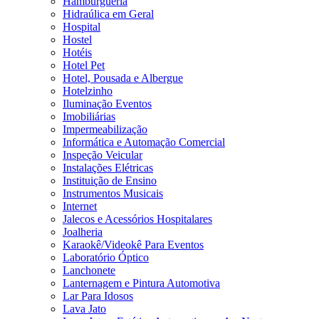
Hamburgueria
Hidraúlica em Geral
Hospital
Hostel
Hotéis
Hotel Pet
Hotel, Pousada e Albergue
Hotelzinho
Iluminação Eventos
Imobiliárias
Impermeabilização
Informática e Automação Comercial
Inspeção Veicular
Instalações Elétricas
Instituição de Ensino
Instrumentos Musicais
Internet
Jalecos e Acessórios Hospitalares
Joalheria
Karaokê/Videokê Para Eventos
Laboratório Óptico
Lanchonete
Lanternagem e Pintura Automotiva
Lar Para Idosos
Lava Jato