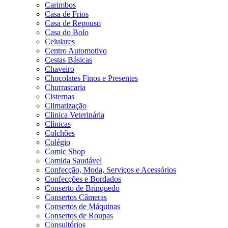
Carimbos
Casa de Frios
Casa de Repouso
Casa do Bolo
Celulares
Centro Automotivo
Cestas Básicas
Chaveiro
Chocolates Finos e Presentes
Churrascaria
Cisternas
Climatização
Clinica Veterinária
Clínicas
Colchões
Colégio
Comic Shop
Comida Saudável
Confecção, Moda, Serviços e Acessórios
Confecções e Bordados
Conserto de Brinquedo
Consertos Câmeras
Consertos de Máquinas
Consertos de Roupas
Consultórios