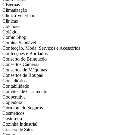
Cisternas
Climatização
Clinica Veterinária
Clínicas
Colchões
Colégio
Comic Shop
Comida Saudável
Confecção, Moda, Serviços e Acessórios
Confecções e Bordados
Conserto de Brinquedo
Consertos Câmeras
Consertos de Máquinas
Consertos de Roupas
Consultórios
Contabilidade
Convites de Casamento
Cooperativa
Copiadora
Corretora de Seguros
Cosméticos
Costureira
Cozinha Industrial
Criação de Sites
Cursos