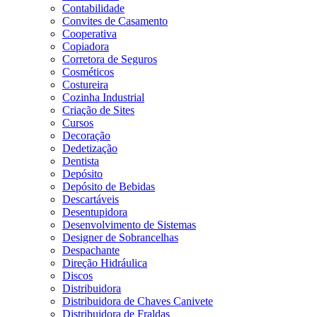
Contabilidade
Convites de Casamento
Cooperativa
Copiadora
Corretora de Seguros
Cosméticos
Costureira
Cozinha Industrial
Criação de Sites
Cursos
Decoração
Dedetização
Dentista
Depósito
Depósito de Bebidas
Descartáveis
Desentupidora
Desenvolvimento de Sistemas
Designer de Sobrancelhas
Despachante
Direção Hidráulica
Discos
Distribuidora
Distribuidora de Chaves Canivete
Distribuidora de Fraldas