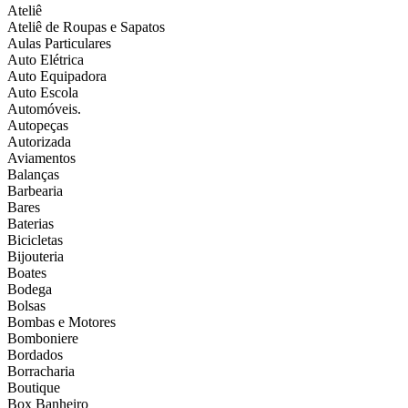
Ateliê
Ateliê de Roupas e Sapatos
Aulas Particulares
Auto Elétrica
Auto Equipadora
Auto Escola
Automóveis.
Autopeças
Autorizada
Aviamentos
Balanças
Barbearia
Bares
Baterias
Bicicletas
Bijouteria
Boates
Bodega
Bolsas
Bombas e Motores
Bomboniere
Bordados
Borracharia
Boutique
Box Banheiro