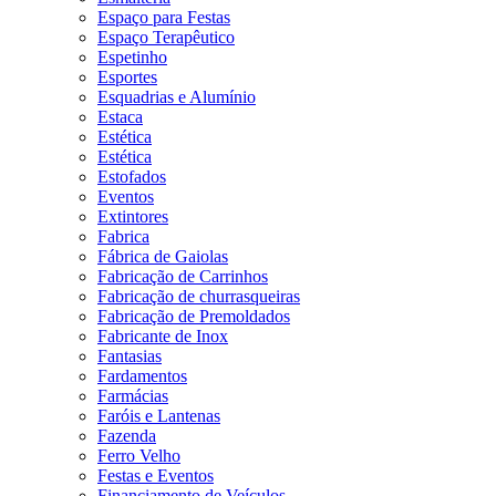
Espaço para Festas
Espaço Terapêutico
Espetinho
Esportes
Esquadrias e Alumínio
Estaca
Estética
Estética
Estofados
Eventos
Extintores
Fabrica
Fábrica de Gaiolas
Fabricação de Carrinhos
Fabricação de churrasqueiras
Fabricação de Premoldados
Fabricante de Inox
Fantasias
Fardamentos
Farmácias
Faróis e Lantenas
Fazenda
Ferro Velho
Festas e Eventos
Financiamento de Veículos