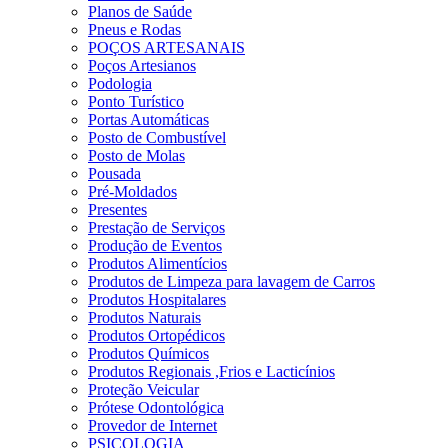
Planos de Saúde
Pneus e Rodas
POÇOS ARTESANAIS
Poços Artesianos
Podologia
Ponto Turístico
Portas Automáticas
Posto de Combustível
Posto de Molas
Pousada
Pré-Moldados
Presentes
Prestação de Serviços
Produção de Eventos
Produtos Alimentícios
Produtos de Limpeza para lavagem de Carros
Produtos Hospitalares
Produtos Naturais
Produtos Ortopédicos
Produtos Químicos
Produtos Regionais ,Frios e Lacticínios
Proteção Veicular
Prótese Odontológica
Provedor de Internet
PSICOLOGIA