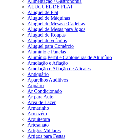
Alimentação / Gastronomia
ALUGUEL DE FLAT
Aluguel de Flat
Aluguel de Máquinas
Aluguel de Mesas e Cadeiras
Aluguel de Mesas para Jogos
Aluguel de Roupas
Aluguel de veículos
Aluguel para Comércio
Alumínio e Panelas
Alumínio,Perfil e Cantoneiras de Alumínio
Amolação e Afiação
Amolação e Afiação de Alicates
Antiquário
Aparelhos Auditivos
Aquário
Ar Condicionado
Ar para Auto
Área de Lazer
Armarinho
Armazém
Arquitetura
Artesanato
Artigos Militares
Artigos para Festas