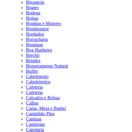
Bijouteria
Boates
Bodega
Bolsas
Bombas e Motores
Bomboniere
Bordados
Borracharia
Boutique
Box Banheiro
Brechó
Brindes
Bronzeamento Natural
Buffet
Cabeleireiro
Cabeleireiros
Cafeteria
Cafeteria
Calçados e Bolsas
Calhas
Cama, Mesa e Banho
Caminhão Pipa
Camisas
Camisetas
Capotaria