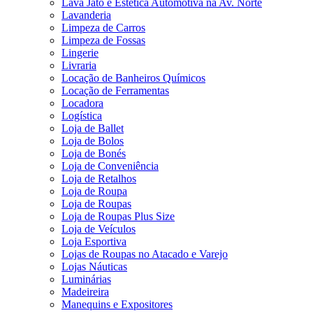
Lava Jato e Estética Automotiva na Av. Norte
Lavanderia
Limpeza de Carros
Limpeza de Fossas
Lingerie
Livraria
Locação de Banheiros Químicos
Locação de Ferramentas
Locadora
Logística
Loja de Ballet
Loja de Bolos
Loja de Bonés
Loja de Conveniência
Loja de Retalhos
Loja de Roupa
Loja de Roupas
Loja de Roupas Plus Size
Loja de Veículos
Loja Esportiva
Lojas de Roupas no Atacado e Varejo
Lojas Náuticas
Luminárias
Madeireira
Manequins e Expositores