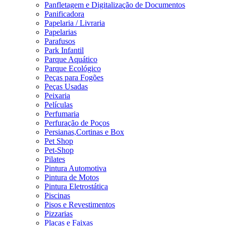
Panfletagem e Digitalização de Documentos
Panificadora
Papelaria / Livraria
Papelarias
Parafusos
Park Infantil
Parque Aquático
Parque Ecológico
Peças para Fogões
Peças Usadas
Peixaria
Películas
Perfumaria
Perfuração de Poços
Persianas,Cortinas e Box
Pet Shop
Pet-Shop
Pilates
Pintura Automotiva
Pintura de Motos
Pintura Eletrostática
Piscinas
Pisos e Revestimentos
Pizzarias
Placas e Faixas