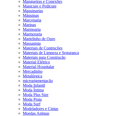
Mangueiras e Conexões
Manicure e Pedicure
Maquinarias
Máquinas
Marcenaria
Marinas
Marmoaria
Marmoraria
Martelinho de Ouro
Massagista
Materiais de Contruções
Materiais de Limpeza e Segurança
Materiais para Construção
Material Elétrico
Material Hospitalar
Mercadinho
Metalúrgica
micropigmentação
Moda Infantil
Moda Íntima
Moda Plus Size
Moda Praia
Moda Surf
Modeladores e Cintas
Moedas Antigas