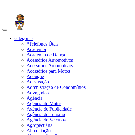
Toggle
navigation
categorias
*Telefones Úteis
Academia
Academia de Dança
Acessórios Automotivos
Acessórios Automotivos
Acessórios para Motos
Açougue
Adesivação
Admnistração de Condomínios
Advogados
Agência
Agência de Motos
Agência de Publicidade
Agência de Turismo
Agência de Veículos
Agropecuária
Alimentação