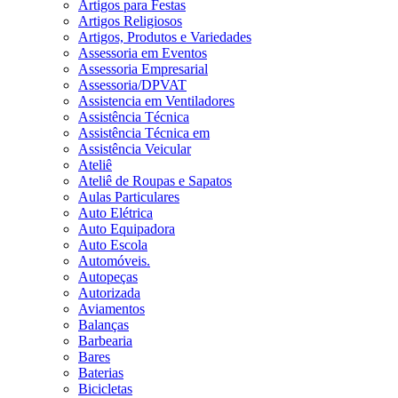
Artigos para Festas
Artigos Religiosos
Artigos, Produtos e Variedades
Assessoria em Eventos
Assessoria Empresarial
Assessoria/DPVAT
Assistencia em Ventiladores
Assistência Técnica
Assistência Técnica em
Assistência Veicular
Ateliê
Ateliê de Roupas e Sapatos
Aulas Particulares
Auto Elétrica
Auto Equipadora
Auto Escola
Automóveis.
Autopeças
Autorizada
Aviamentos
Balanças
Barbearia
Bares
Baterias
Bicicletas