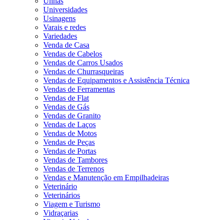
Unhas
Universidades
Usinagens
Varais e redes
Variedades
Venda de Casa
Vendas de Cabelos
Vendas de Carros Usados
Vendas de Churrasqueiras
Vendas de Equipamentos e Assistência Técnica
Vendas de Ferramentas
Vendas de Flat
Vendas de Gás
Vendas de Granito
Vendas de Laços
Vendas de Motos
Vendas de Peças
Vendas de Portas
Vendas de Tambores
Vendas de Terrenos
Vendas e Manutenção em Empilhadeiras
Veterinário
Veterinários
Viagem e Turismo
Vidraçarias