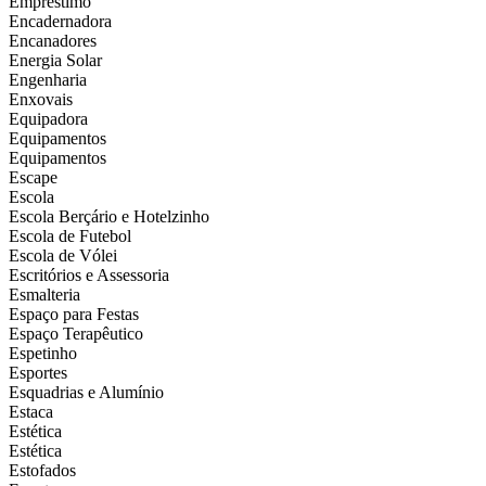
Empréstimo
Encadernadora
Encanadores
Energia Solar
Engenharia
Enxovais
Equipadora
Equipamentos
Equipamentos
Escape
Escola
Escola Berçário e Hotelzinho
Escola de Futebol
Escola de Vólei
Escritórios e Assessoria
Esmalteria
Espaço para Festas
Espaço Terapêutico
Espetinho
Esportes
Esquadrias e Alumínio
Estaca
Estética
Estética
Estofados