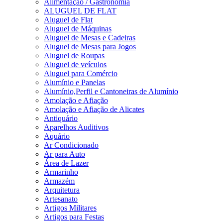
Alimentação / Gastronomia
ALUGUEL DE FLAT
Aluguel de Flat
Aluguel de Máquinas
Aluguel de Mesas e Cadeiras
Aluguel de Mesas para Jogos
Aluguel de Roupas
Aluguel de veículos
Aluguel para Comércio
Alumínio e Panelas
Alumínio,Perfil e Cantoneiras de Alumínio
Amolação e Afiação
Amolação e Afiação de Alicates
Antiquário
Aparelhos Auditivos
Aquário
Ar Condicionado
Ar para Auto
Área de Lazer
Armarinho
Armazém
Arquitetura
Artesanato
Artigos Militares
Artigos para Festas