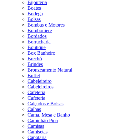
Bijouteria
Boates
Bodega
Bolsas
Bombas e Motores
Bomboniere
Bordados
Borracharia
Boutique
Box Banheiro
Brechó
Brindes
Bronzeamento Natural
Buffet
Cabeleireiro
Cabeleireiros
Cafeteria
Cafeteria
Calçados e Bolsas
Calhas
Cama, Mesa e Banho
Caminhão Pipa
Camisas
Camisetas
Capotaria