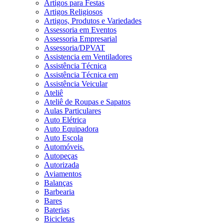
Artigos para Festas
Artigos Religiosos
Artigos, Produtos e Variedades
Assessoria em Eventos
Assessoria Empresarial
Assessoria/DPVAT
Assistencia em Ventiladores
Assistência Técnica
Assistência Técnica em
Assistência Veicular
Ateliê
Ateliê de Roupas e Sapatos
Aulas Particulares
Auto Elétrica
Auto Equipadora
Auto Escola
Automóveis.
Autopeças
Autorizada
Aviamentos
Balanças
Barbearia
Bares
Baterias
Bicicletas