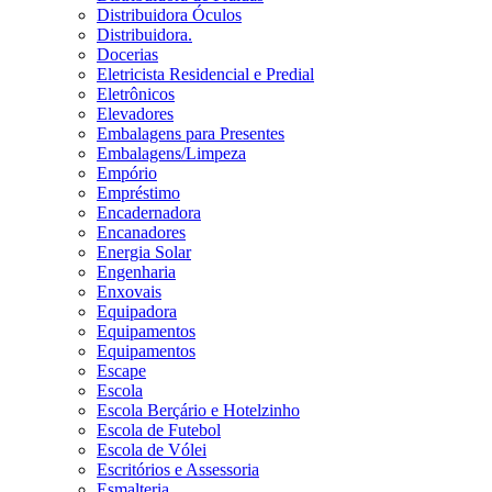
Distribuidora Óculos
Distribuidora.
Docerias
Eletricista Residencial e Predial
Eletrônicos
Elevadores
Embalagens para Presentes
Embalagens/Limpeza
Empório
Empréstimo
Encadernadora
Encanadores
Energia Solar
Engenharia
Enxovais
Equipadora
Equipamentos
Equipamentos
Escape
Escola
Escola Berçário e Hotelzinho
Escola de Futebol
Escola de Vólei
Escritórios e Assessoria
Esmalteria