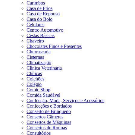
Carimbos
Casa de Frios
Casa de Repouso
Casa do Bolo
Celulares
Centro Automotivo
Cestas Básicas
Chaveiro
Chocolates Finos e Presentes
Churrascaria
Cisternas
Climatização
Clinica Veterinária
Clínicas
Colchões
Colégio
Comic Shop
Comida Saudável
Confecção, Moda, Serviços e Acessórios
Confecções e Bordados
Conserto de Brinquedo
Consertos Câmeras
Consertos de Máquinas
Consertos de Roupas
Consultórios