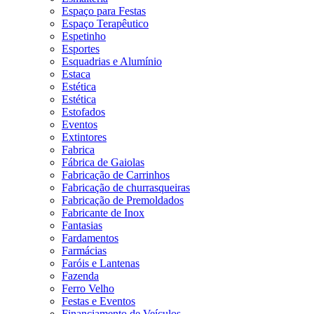
Espaço para Festas
Espaço Terapêutico
Espetinho
Esportes
Esquadrias e Alumínio
Estaca
Estética
Estética
Estofados
Eventos
Extintores
Fabrica
Fábrica de Gaiolas
Fabricação de Carrinhos
Fabricação de churrasqueiras
Fabricação de Premoldados
Fabricante de Inox
Fantasias
Fardamentos
Farmácias
Faróis e Lantenas
Fazenda
Ferro Velho
Festas e Eventos
Financiamento de Veículos