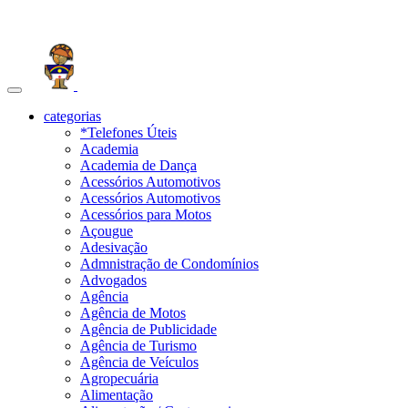
Toggle
navigation
categorias
*Telefones Úteis
Academia
Academia de Dança
Acessórios Automotivos
Acessórios Automotivos
Acessórios para Motos
Açougue
Adesivação
Admnistração de Condomínios
Advogados
Agência
Agência de Motos
Agência de Publicidade
Agência de Turismo
Agência de Veículos
Agropecuária
Alimentação