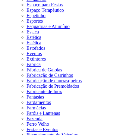
Espaço para Festas
Espaço Terapêutico
Espetinho
Esportes
Esquadrias e Alumínio
Estaca
Estética
Estética
Estofados
Eventos
Extintores
Fabrica
Fábrica de Gaiolas
Fabricação de Carrinhos
Fabricação de churrasqueiras
Fabricação de Premoldados
Fabricante de Inox
Fantasias
Fardamentos
Farmácias
Faróis e Lantenas
Fazenda
Ferro Velho
Festas e Eventos
Financiamento de Veículos