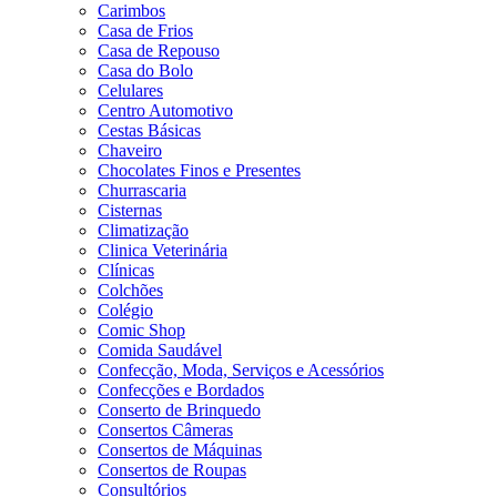
Carimbos
Casa de Frios
Casa de Repouso
Casa do Bolo
Celulares
Centro Automotivo
Cestas Básicas
Chaveiro
Chocolates Finos e Presentes
Churrascaria
Cisternas
Climatização
Clinica Veterinária
Clínicas
Colchões
Colégio
Comic Shop
Comida Saudável
Confecção, Moda, Serviços e Acessórios
Confecções e Bordados
Conserto de Brinquedo
Consertos Câmeras
Consertos de Máquinas
Consertos de Roupas
Consultórios