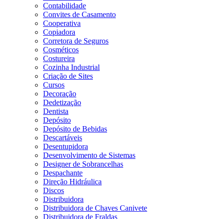
Contabilidade
Convites de Casamento
Cooperativa
Copiadora
Corretora de Seguros
Cosméticos
Costureira
Cozinha Industrial
Criação de Sites
Cursos
Decoração
Dedetização
Dentista
Depósito
Depósito de Bebidas
Descartáveis
Desentupidora
Desenvolvimento de Sistemas
Designer de Sobrancelhas
Despachante
Direção Hidráulica
Discos
Distribuidora
Distribuidora de Chaves Canivete
Distribuidora de Fraldas