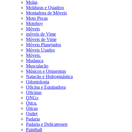
Molas
Molduras e Quadros
Montadora de Móveis
Moto Peças
Motoboy
Móveis
móveis de Vime
Móveis de Vime
Móveis Planejados
Móveis Usados
Móveis.
Mudança
Musculação
Músicos e Orquestras
Natação e Hidroginástica
Odontologia
Oficina e Equipadora
Oficinas
ONGs
Ótica.
Óticas
Outlet
Padaria
Padaria e Delicatessen
Paintball