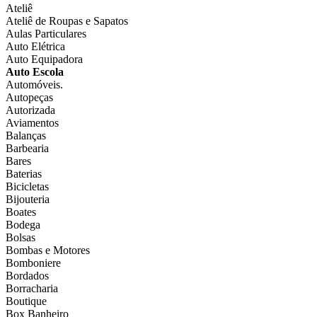
Ateliê
Ateliê de Roupas e Sapatos
Aulas Particulares
Auto Elétrica
Auto Equipadora
Auto Escola
Automóveis.
Autopeças
Autorizada
Aviamentos
Balanças
Barbearia
Bares
Baterias
Bicicletas
Bijouteria
Boates
Bodega
Bolsas
Bombas e Motores
Bomboniere
Bordados
Borracharia
Boutique
Box Banheiro