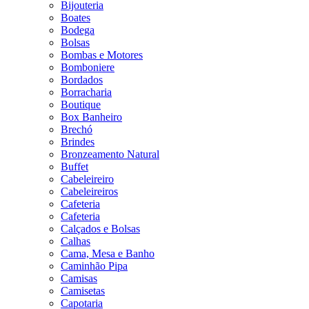
Bijouteria
Boates
Bodega
Bolsas
Bombas e Motores
Bomboniere
Bordados
Borracharia
Boutique
Box Banheiro
Brechó
Brindes
Bronzeamento Natural
Buffet
Cabeleireiro
Cabeleireiros
Cafeteria
Cafeteria
Calçados e Bolsas
Calhas
Cama, Mesa e Banho
Caminhão Pipa
Camisas
Camisetas
Capotaria