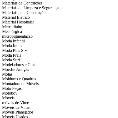
Materiais de Contruções
Materiais de Limpeza e Segurança
Materiais para Construção
Material Elétrico
Material Hospitalar
Mercadinho
Metalúrgica
micropigmentação
Moda Infantil
Moda Íntima
Moda Plus Size
Moda Praia
Moda Surf
Modeladores e Cintas
Moedas Antigas
Molas
Molduras e Quadros
Montadora de Móveis
Moto Peças
Motoboy
Móveis
móveis de Vime
Móveis de Vime
Móveis Planejados
Móveis Usados