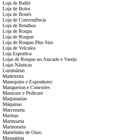
Loja de Ballet
Loja de Bolos
Loja de Bonés
Loja de Conveniência
Loja de Retalhos
Loja de Roupa
Loja de Roupas
Loja de Roupas Plus Size
Loja de Veículos
Loja Esportiva
Lojas de Roupas no Atacado e Varejo
Lojas Náuticas
Luminárias
Madeireira
Manequins e Expositores
Mangueiras e Conexões
Manicure e Pedicure
Maquinarias
Máquinas
Marcenaria
Marinas
Marmoaria
Marmoraria
Martelinho de Ouro
Massagista