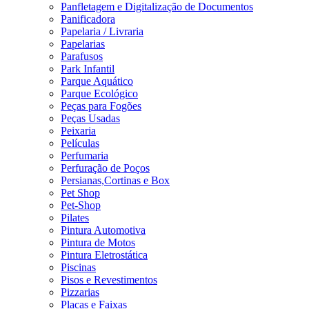
Panfletagem e Digitalização de Documentos
Panificadora
Papelaria / Livraria
Papelarias
Parafusos
Park Infantil
Parque Aquático
Parque Ecológico
Peças para Fogões
Peças Usadas
Peixaria
Películas
Perfumaria
Perfuração de Poços
Persianas,Cortinas e Box
Pet Shop
Pet-Shop
Pilates
Pintura Automotiva
Pintura de Motos
Pintura Eletrostática
Piscinas
Pisos e Revestimentos
Pizzarias
Placas e Faixas