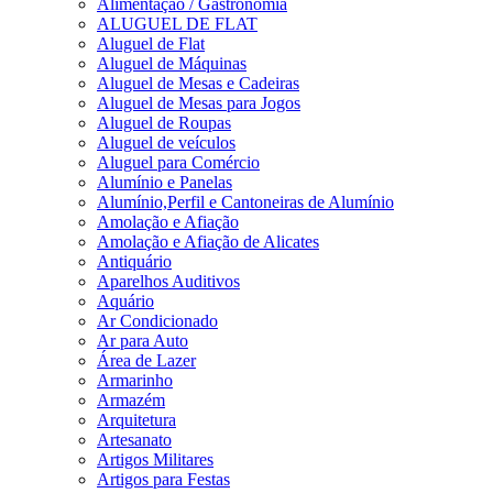
Alimentação / Gastronomia
ALUGUEL DE FLAT
Aluguel de Flat
Aluguel de Máquinas
Aluguel de Mesas e Cadeiras
Aluguel de Mesas para Jogos
Aluguel de Roupas
Aluguel de veículos
Aluguel para Comércio
Alumínio e Panelas
Alumínio,Perfil e Cantoneiras de Alumínio
Amolação e Afiação
Amolação e Afiação de Alicates
Antiquário
Aparelhos Auditivos
Aquário
Ar Condicionado
Ar para Auto
Área de Lazer
Armarinho
Armazém
Arquitetura
Artesanato
Artigos Militares
Artigos para Festas