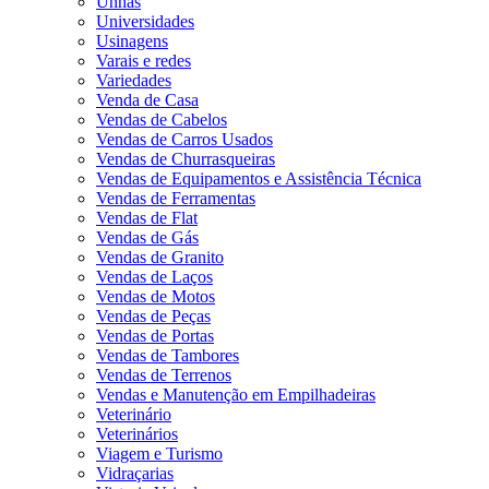
Unhas
Universidades
Usinagens
Varais e redes
Variedades
Venda de Casa
Vendas de Cabelos
Vendas de Carros Usados
Vendas de Churrasqueiras
Vendas de Equipamentos e Assistência Técnica
Vendas de Ferramentas
Vendas de Flat
Vendas de Gás
Vendas de Granito
Vendas de Laços
Vendas de Motos
Vendas de Peças
Vendas de Portas
Vendas de Tambores
Vendas de Terrenos
Vendas e Manutenção em Empilhadeiras
Veterinário
Veterinários
Viagem e Turismo
Vidraçarias