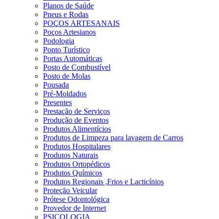
Planos de Saúde
Pneus e Rodas
POÇOS ARTESANAIS
Poços Artesianos
Podologia
Ponto Turístico
Portas Automáticas
Posto de Combustível
Posto de Molas
Pousada
Pré-Moldados
Presentes
Prestação de Serviços
Produção de Eventos
Produtos Alimentícios
Produtos de Limpeza para lavagem de Carros
Produtos Hospitalares
Produtos Naturais
Produtos Ortopédicos
Produtos Químicos
Produtos Regionais ,Frios e Lacticínios
Proteção Veicular
Prótese Odontológica
Provedor de Internet
PSICOLOGIA