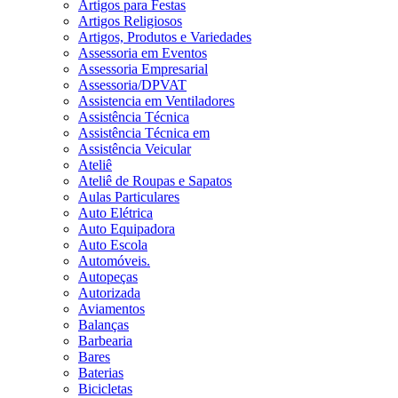
Artigos para Festas
Artigos Religiosos
Artigos, Produtos e Variedades
Assessoria em Eventos
Assessoria Empresarial
Assessoria/DPVAT
Assistencia em Ventiladores
Assistência Técnica
Assistência Técnica em
Assistência Veicular
Ateliê
Ateliê de Roupas e Sapatos
Aulas Particulares
Auto Elétrica
Auto Equipadora
Auto Escola
Automóveis.
Autopeças
Autorizada
Aviamentos
Balanças
Barbearia
Bares
Baterias
Bicicletas