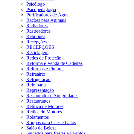
Psicólogo
Psicopedagogia
Purificadores de Água
Rações para Animais
Radiadores
Rastreadores
Reboques
Recepções
RECEPÇÕES
Reciclagem
Redes de Proteção
Reforma e Venda de Cadeiras
Reformas e Pinturas
Refratário
Refrigeração
Relojoaria
Representação
Restaurador e Antiguidades
Restaurantes
Retífica de Motores
Retíica de Motores
Rolamentos
Roupas para Cães e Gatos
Salão de Beleza
Salgados para Festas e Eventos