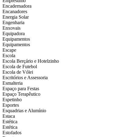
Empréstimo
Encadernadora
Encanadores
Energia Solar
Engenharia
Enxovais
Equipadora
Equipamentos
Equipamentos
Escape
Escola
Escola Berçário e Hotelzinho
Escola de Futebol
Escola de Vólei
Escritórios e Assessoria
Esmalteria
Espaço para Festas
Espaço Terapêutico
Espetinho
Esportes
Esquadrias e Alumínio
Estaca
Estética
Estética
Estofados