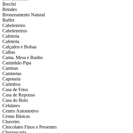
Brechó
Brindes
Bronzeamento Natural
Buffet
Cabeleireiro
Cabeleireiros
Cafeteria
Cafeteria
Calçados e Bolsas
Calhas
Cama, Mesa e Banho
Caminhão Pipa
Camisas
Camisetas
Capotaria
Carimbos
Casa de Frios
Casa de Repouso
Casa do Bolo
Celulares
Centro Automotivo
Cestas Básicas
Chaveiro
Chocolates Finos e Presentes
Churrascaria