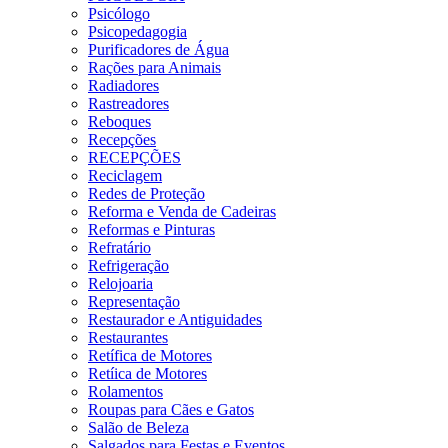
Psicólogo
Psicopedagogia
Purificadores de Água
Rações para Animais
Radiadores
Rastreadores
Reboques
Recepções
RECEPÇÕES
Reciclagem
Redes de Proteção
Reforma e Venda de Cadeiras
Reformas e Pinturas
Refratário
Refrigeração
Relojoaria
Representação
Restaurador e Antiguidades
Restaurantes
Retífica de Motores
Retíica de Motores
Rolamentos
Roupas para Cães e Gatos
Salão de Beleza
Salgados para Festas e Eventos