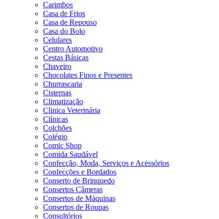
Carimbos
Casa de Frios
Casa de Repouso
Casa do Bolo
Celulares
Centro Automotivo
Cestas Básicas
Chaveiro
Chocolates Finos e Presentes
Churrascaria
Cisternas
Climatização
Clinica Veterinária
Clínicas
Colchões
Colégio
Comic Shop
Comida Saudável
Confecção, Moda, Serviços e Acessórios
Confecções e Bordados
Conserto de Brinquedo
Consertos Câmeras
Consertos de Máquinas
Consertos de Roupas
Consultórios