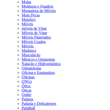
Molas
Molduras e Quadros
Montadora de Móveis
Moto Peças
Motoboy
Móveis
móveis de Vime
Móveis de Vime
Móveis Planejados
Móveis Usados
Móveis.
Mudança
Musculação
Músicos e Orquestras
Natação e Hidroginástica
Odontologia
Oficina e Equipadora
Oficinas
ONGs
Ótica.
Óticas
Outlet
Padaria
Padaria e Delicatessen
Paintball