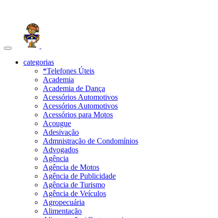
Toggle
navigation
categorias
*Telefones Úteis
Academia
Academia de Dança
Acessórios Automotivos
Acessórios Automotivos
Acessórios para Motos
Açougue
Adesivação
Admnistração de Condomínios
Advogados
Agência
Agência de Motos
Agência de Publicidade
Agência de Turismo
Agência de Veículos
Agropecuária
Alimentação