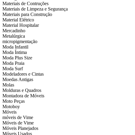
Materiais de Contruções
Materiais de Limpeza e Segurança
Materiais para Construção
Material Elétrico
Material Hospitalar
Mercadinho
Metalúrgica
micropigmentação
Moda Infantil
Moda Íntima
Moda Plus Size
Moda Praia
Moda Surf
Modeladores e Cintas
Moedas Antigas
Molas
Molduras e Quadros
Montadora de Móveis
Moto Peças
Motoboy
Móveis
móveis de Vime
Móveis de Vime
Móveis Planejados
Móveis Usados