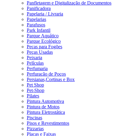
Panfletagem e Digitalização de Documentos
Panificadora
Papelaria / Livraria
Papelarias
Parafusos
Park Infantil
Parque Aquático
Parque Ecológico
Peças para Fogões
Peças Usadas
Peixaria
Películas
Perfumaria
Perfuração de Poços
Persianas,Cortinas e Box
Pet Shop
Pet-Shop
Pilates
Pintura Automotiva
Pintura de Motos
Pintura Eletrostática
Piscinas
Pisos e Revestimentos
Pizzarias
Placas e Faixas