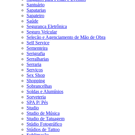
Santuário
Sapatarias
Sapateiro
Saúde
Segurança Eletrônica
Seguro Veícular
Seleção e Agenciamento de Mão de Obra
Self Service
Sementeira
Serigrafia
Serralharias
Serraria
Serviços
Sex Shop
Shopping
Sobrancelhas
Soldas e Alumínios
Sorveteria
SPA P/ Pés
Studio
Studio de Música
Studio de Tatuagem
Stúdio Fotográfico
Stúdios de Tattoo
Sublimação