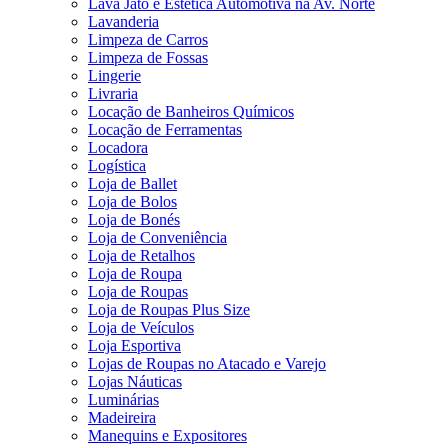
Lava Jato e Estética Automotiva na Av. Norte
Lavanderia
Limpeza de Carros
Limpeza de Fossas
Lingerie
Livraria
Locação de Banheiros Químicos
Locação de Ferramentas
Locadora
Logística
Loja de Ballet
Loja de Bolos
Loja de Bonés
Loja de Conveniência
Loja de Retalhos
Loja de Roupa
Loja de Roupas
Loja de Roupas Plus Size
Loja de Veículos
Loja Esportiva
Lojas de Roupas no Atacado e Varejo
Lojas Náuticas
Luminárias
Madeireira
Manequins e Expositores