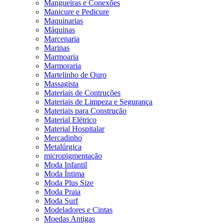
Mangueiras e Conexões
Manicure e Pedicure
Maquinarias
Máquinas
Marcenaria
Marinas
Marmoaria
Marmoraria
Martelinho de Ouro
Massagista
Materiais de Contruções
Materiais de Limpeza e Segurança
Materiais para Construção
Material Elétrico
Material Hospitalar
Mercadinho
Metalúrgica
micropigmentação
Moda Infantil
Moda Íntima
Moda Plus Size
Moda Praia
Moda Surf
Modeladores e Cintas
Moedas Antigas