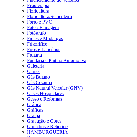
Fisioterapia
Floricultura
Floricultura/Sementeira
Forro e PVC
Foto / Filmagem
Fotógrafo
Fretes e Mudanças
Frigorífico
Frios e Laticínios
Frutaria
Funilaria e Pintura Automotiva
Galeteria
Games
Gás Butano
Gás Cozinha
Gás Natural Veicular (GNV)
Gases Hospitalares
Gesso e Reformas
Gráfica
Gráficas
Granja
Gravação e Cores
Guinchos e Reboque
HAMBURGUERIA