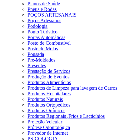
Planos de Saúde
Pneus e Rodas
POÇOS ARTESANAIS
Poços Artesianos
Podologia
Ponto Turístico
Portas Automáticas
Posto de Combustível
Posto de Molas
Pousada
Pré-Moldados
Presentes
Prestação de Serviços
Produção de Eventos
Produtos Alimentícios
Produtos de Limpeza para lavagem de Carros
Produtos Hospitalares
Produtos Naturais
Produtos Ortopédicos
Produtos Químicos
Produtos Regionais ,Frios e Lacticínios
Proteção Veicular
Prótese Odontológica
Provedor de Internet
PSICOLOGIA