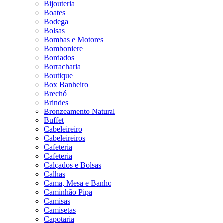
Bijouteria
Boates
Bodega
Bolsas
Bombas e Motores
Bomboniere
Bordados
Borracharia
Boutique
Box Banheiro
Brechó
Brindes
Bronzeamento Natural
Buffet
Cabeleireiro
Cabeleireiros
Cafeteria
Cafeteria
Calçados e Bolsas
Calhas
Cama, Mesa e Banho
Caminhão Pipa
Camisas
Camisetas
Capotaria