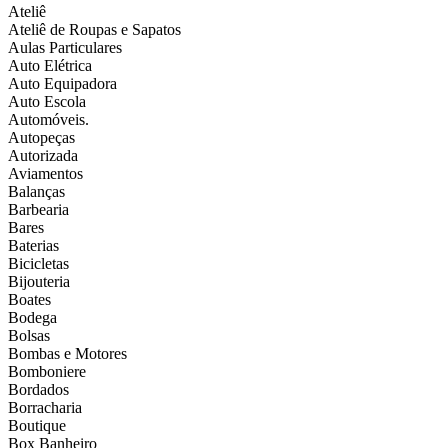
Ateliê
Ateliê de Roupas e Sapatos
Aulas Particulares
Auto Elétrica
Auto Equipadora
Auto Escola
Automóveis.
Autopeças
Autorizada
Aviamentos
Balanças
Barbearia
Bares
Baterias
Bicicletas
Bijouteria
Boates
Bodega
Bolsas
Bombas e Motores
Bomboniere
Bordados
Borracharia
Boutique
Box Banheiro