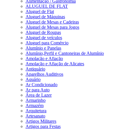
Alimentação / Gastronomia
ALUGUEL DE FLAT
Aluguel de Flat
Aluguel de Máquinas
Aluguel de Mesas e Cadeiras
Aluguel de Mesas para Jogos
Aluguel de Roupas
Aluguel de veículos
Aluguel para Comércio
Alumínio e Panelas
Alumínio,Perfil e Cantoneiras de Alumínio
Amolação e Afiação
Amolação e Afiação de Alicates
Antiquário
Aparelhos Auditivos
Aquário
Ar Condicionado
Ar para Auto
Área de Lazer
Armarinho
Armazém
Arquitetura
Artesanato
Artigos Militares
Artigos para Festas