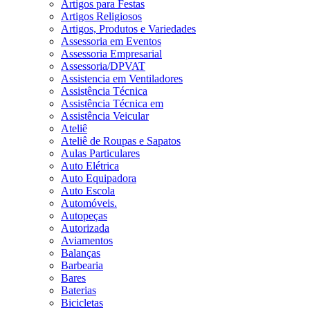
Artigos para Festas
Artigos Religiosos
Artigos, Produtos e Variedades
Assessoria em Eventos
Assessoria Empresarial
Assessoria/DPVAT
Assistencia em Ventiladores
Assistência Técnica
Assistência Técnica em
Assistência Veicular
Ateliê
Ateliê de Roupas e Sapatos
Aulas Particulares
Auto Elétrica
Auto Equipadora
Auto Escola
Automóveis.
Autopeças
Autorizada
Aviamentos
Balanças
Barbearia
Bares
Baterias
Bicicletas