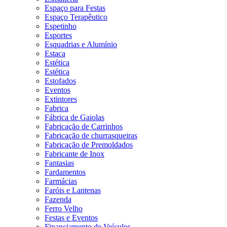
Espaço para Festas
Espaço Terapêutico
Espetinho
Esportes
Esquadrias e Alumínio
Estaca
Estética
Estética
Estofados
Eventos
Extintores
Fabrica
Fábrica de Gaiolas
Fabricação de Carrinhos
Fabricação de churrasqueiras
Fabricação de Premoldados
Fabricante de Inox
Fantasias
Fardamentos
Farmácias
Faróis e Lantenas
Fazenda
Ferro Velho
Festas e Eventos
Financiamento de Veículos