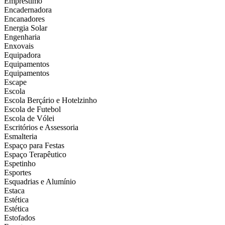
Empréstimo
Encadernadora
Encanadores
Energia Solar
Engenharia
Enxovais
Equipadora
Equipamentos
Equipamentos
Escape
Escola
Escola Berçário e Hotelzinho
Escola de Futebol
Escola de Vólei
Escritórios e Assessoria
Esmalteria
Espaço para Festas
Espaço Terapêutico
Espetinho
Esportes
Esquadrias e Alumínio
Estaca
Estética
Estética
Estofados