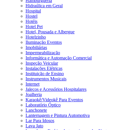
Hamburgueria
Hidraúlica em Geral
Hospital
Hostel
Hotéis
Hotel Pet
Hotel, Pousada e Albergue
Hotelzinho
Iluminação Eventos
Imobiliárias
Impermeabilização
Informática e Automação Comercial
Inspeção Veicular
Instalações Elétricas
Instituição de Ensino
Instrumentos Musicais
Internet
Jalecos e Acessórios Hospitalares
Joalheria
Karaokê/Videokê Para Eventos
Laboratório Óptico
Lanchonete
Lanternagem e Pintura Automotiva
Lar Para Idosos
Lava Jato