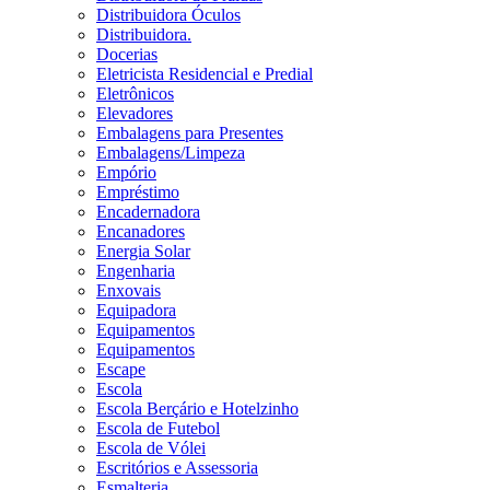
Distribuidora Óculos
Distribuidora.
Docerias
Eletricista Residencial e Predial
Eletrônicos
Elevadores
Embalagens para Presentes
Embalagens/Limpeza
Empório
Empréstimo
Encadernadora
Encanadores
Energia Solar
Engenharia
Enxovais
Equipadora
Equipamentos
Equipamentos
Escape
Escola
Escola Berçário e Hotelzinho
Escola de Futebol
Escola de Vólei
Escritórios e Assessoria
Esmalteria