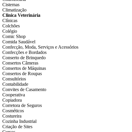
Cisternas
Climatização
Clinica Veterinária
Clínicas
Colchões
Colégio
Comic Shop
Comida Saudável
Confecção, Moda, Serviços e Acessórios
Confecções e Bordados
Conserto de Brinquedo
Consertos Câmeras
Consertos de Máquinas
Consertos de Roupas
Consultórios
Contabilidade
Convites de Casamento
Cooperativa
Copiadora
Corretora de Seguros
Cosméticos
Costureira
Cozinha Industrial
Criação de Sites
Cursos