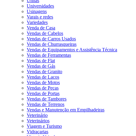
Unhas
Universidades
Usinagens
Varais e redes
Variedades
Venda de Casa
Vendas de Cabelos
Vendas de Carros Usados
Vendas de Churrasqueiras
Vendas de Equipamentos e Assistência Técnica
Vendas de Ferramentas
Vendas de Flat
Vendas de Gás
Vendas de Granito
Vendas de Laços
Vendas de Motos
Vendas de Peças
Vendas de Portas
Vendas de Tambores
Vendas de Terrenos
Vendas e Manutenção em Empilhadeiras
Veterinário
Veterinários
Viagem e Turismo
Vidraçarias