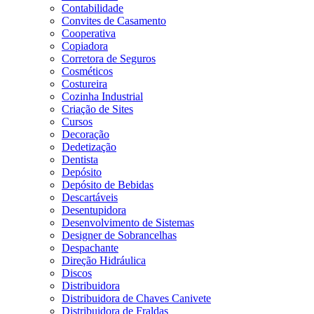
Contabilidade
Convites de Casamento
Cooperativa
Copiadora
Corretora de Seguros
Cosméticos
Costureira
Cozinha Industrial
Criação de Sites
Cursos
Decoração
Dedetização
Dentista
Depósito
Depósito de Bebidas
Descartáveis
Desentupidora
Desenvolvimento de Sistemas
Designer de Sobrancelhas
Despachante
Direção Hidráulica
Discos
Distribuidora
Distribuidora de Chaves Canivete
Distribuidora de Fraldas