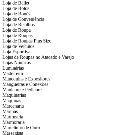
Loja de Ballet
Loja de Bolos
Loja de Bonés
Loja de Conveniência
Loja de Retalhos
Loja de Roupa
Loja de Roupas
Loja de Roupas Plus Size
Loja de Veículos
Loja Esportiva
Lojas de Roupas no Atacado e Varejo
Lojas Náuticas
Luminárias
Madeireira
Manequins e Expositores
Mangueiras e Conexões
Manicure e Pedicure
Maquinarias
Máquinas
Marcenaria
Marinas
Marmoaria
Marmoraria
Martelinho de Ouro
Massagista