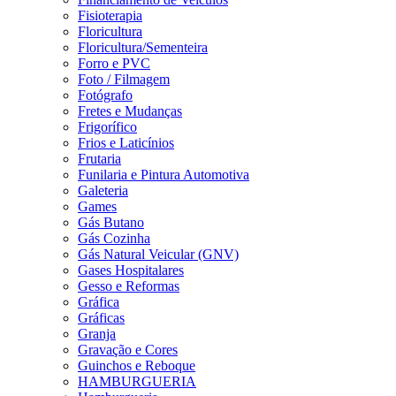
Fisioterapia
Floricultura
Floricultura/Sementeira
Forro e PVC
Foto / Filmagem
Fotógrafo
Fretes e Mudanças
Frigorífico
Frios e Laticínios
Frutaria
Funilaria e Pintura Automotiva
Galeteria
Games
Gás Butano
Gás Cozinha
Gás Natural Veicular (GNV)
Gases Hospitalares
Gesso e Reformas
Gráfica
Gráficas
Granja
Gravação e Cores
Guinchos e Reboque
HAMBURGUERIA