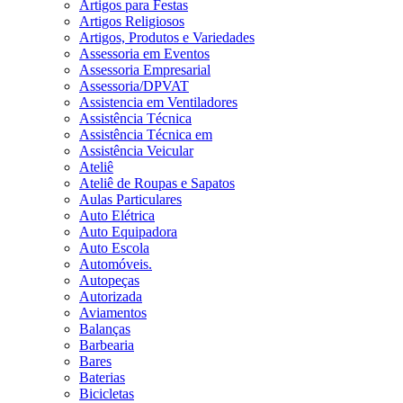
Artigos para Festas
Artigos Religiosos
Artigos, Produtos e Variedades
Assessoria em Eventos
Assessoria Empresarial
Assessoria/DPVAT
Assistencia em Ventiladores
Assistência Técnica
Assistência Técnica em
Assistência Veicular
Ateliê
Ateliê de Roupas e Sapatos
Aulas Particulares
Auto Elétrica
Auto Equipadora
Auto Escola
Automóveis.
Autopeças
Autorizada
Aviamentos
Balanças
Barbearia
Bares
Baterias
Bicicletas