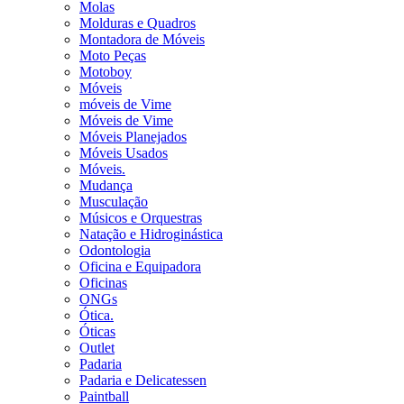
Molas
Molduras e Quadros
Montadora de Móveis
Moto Peças
Motoboy
Móveis
móveis de Vime
Móveis de Vime
Móveis Planejados
Móveis Usados
Móveis.
Mudança
Musculação
Músicos e Orquestras
Natação e Hidroginástica
Odontologia
Oficina e Equipadora
Oficinas
ONGs
Ótica.
Óticas
Outlet
Padaria
Padaria e Delicatessen
Paintball