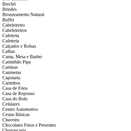
Brechó
Brindes
Bronzeamento Natural
Buffet
Cabeleireiro
Cabeleireiros
Cafeteria
Cafeteria
Calçados e Bolsas
Calhas
Cama, Mesa e Banho
Caminhão Pipa
Camisas
Camisetas
Capotaria
Carimbos
Casa de Frios
Casa de Repouso
Casa do Bolo
Celulares
Centro Automotivo
Cestas Básicas
Chaveiro
Chocolates Finos e Presentes
Churrascaria