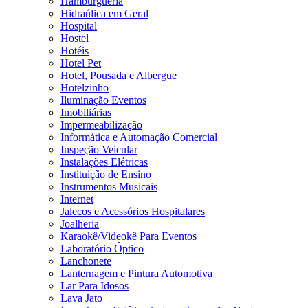
Hamburgueria
Hidraúlica em Geral
Hospital
Hostel
Hotéis
Hotel Pet
Hotel, Pousada e Albergue
Hotelzinho
Iluminação Eventos
Imobiliárias
Impermeabilização
Informática e Automação Comercial
Inspeção Veicular
Instalações Elétricas
Instituição de Ensino
Instrumentos Musicais
Internet
Jalecos e Acessórios Hospitalares
Joalheria
Karaokê/Videokê Para Eventos
Laboratório Óptico
Lanchonete
Lanternagem e Pintura Automotiva
Lar Para Idosos
Lava Jato