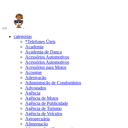
Toggle
navigation
categorias
*Telefones Úteis
Academia
Academia de Dança
Acessórios Automotivos
Acessórios Automotivos
Acessórios para Motos
Açougue
Adesivação
Admnistração de Condomínios
Advogados
Agência
Agência de Motos
Agência de Publicidade
Agência de Turismo
Agência de Veículos
Agropecuária
Alimentação