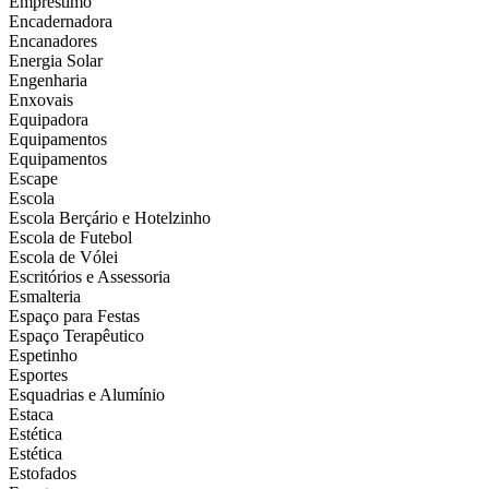
Empréstimo
Encadernadora
Encanadores
Energia Solar
Engenharia
Enxovais
Equipadora
Equipamentos
Equipamentos
Escape
Escola
Escola Berçário e Hotelzinho
Escola de Futebol
Escola de Vólei
Escritórios e Assessoria
Esmalteria
Espaço para Festas
Espaço Terapêutico
Espetinho
Esportes
Esquadrias e Alumínio
Estaca
Estética
Estética
Estofados