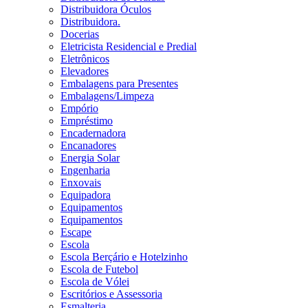
Distribuidora Óculos
Distribuidora.
Docerias
Eletricista Residencial e Predial
Eletrônicos
Elevadores
Embalagens para Presentes
Embalagens/Limpeza
Empório
Empréstimo
Encadernadora
Encanadores
Energia Solar
Engenharia
Enxovais
Equipadora
Equipamentos
Equipamentos
Escape
Escola
Escola Berçário e Hotelzinho
Escola de Futebol
Escola de Vólei
Escritórios e Assessoria
Esmalteria