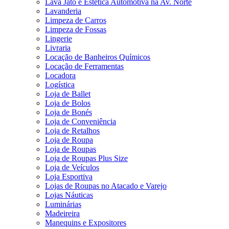
Lava Jato e Estética Automotiva na Av. Norte
Lavanderia
Limpeza de Carros
Limpeza de Fossas
Lingerie
Livraria
Locação de Banheiros Químicos
Locação de Ferramentas
Locadora
Logística
Loja de Ballet
Loja de Bolos
Loja de Bonés
Loja de Conveniência
Loja de Retalhos
Loja de Roupa
Loja de Roupas
Loja de Roupas Plus Size
Loja de Veículos
Loja Esportiva
Lojas de Roupas no Atacado e Varejo
Lojas Náuticas
Luminárias
Madeireira
Manequins e Expositores