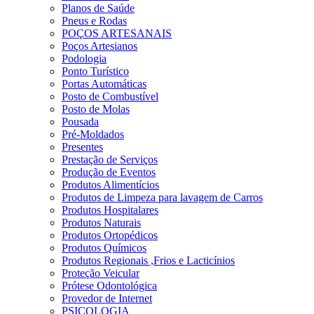
Planos de Saúde
Pneus e Rodas
POÇOS ARTESANAIS
Poços Artesianos
Podologia
Ponto Turístico
Portas Automáticas
Posto de Combustível
Posto de Molas
Pousada
Pré-Moldados
Presentes
Prestação de Serviços
Produção de Eventos
Produtos Alimentícios
Produtos de Limpeza para lavagem de Carros
Produtos Hospitalares
Produtos Naturais
Produtos Ortopédicos
Produtos Químicos
Produtos Regionais ,Frios e Lacticínios
Proteção Veicular
Prótese Odontológica
Provedor de Internet
PSICOLOGIA