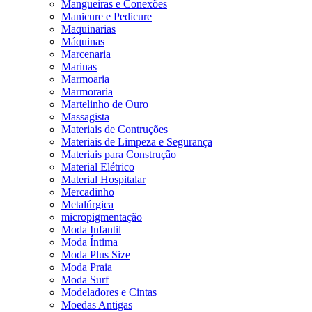
Mangueiras e Conexões
Manicure e Pedicure
Maquinarias
Máquinas
Marcenaria
Marinas
Marmoaria
Marmoraria
Martelinho de Ouro
Massagista
Materiais de Contruções
Materiais de Limpeza e Segurança
Materiais para Construção
Material Elétrico
Material Hospitalar
Mercadinho
Metalúrgica
micropigmentação
Moda Infantil
Moda Íntima
Moda Plus Size
Moda Praia
Moda Surf
Modeladores e Cintas
Moedas Antigas