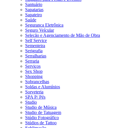
Santuário
Sapatarias
Sapateiro
Saúde
Segurança Eletrônica
Seguro Veícular
Seleção e Agenciamento de Mão de Obra
Self Service
Sementeira
Serigrafia
Serralharias
Serraria
Serviços
Sex Shop
Shopping
Sobrancelhas
Soldas e Alumínios
Sorveteria
SPA P/ Pés
Studio
Studio de Música
Studio de Tatuagem
Stúdio Fotográfico
Stúdios de Tattoo
Sublimação