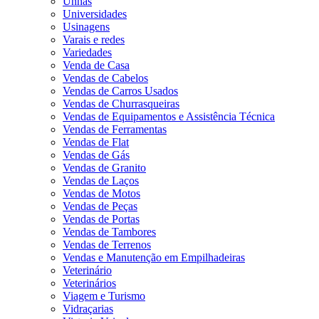
Unhas
Universidades
Usinagens
Varais e redes
Variedades
Venda de Casa
Vendas de Cabelos
Vendas de Carros Usados
Vendas de Churrasqueiras
Vendas de Equipamentos e Assistência Técnica
Vendas de Ferramentas
Vendas de Flat
Vendas de Gás
Vendas de Granito
Vendas de Laços
Vendas de Motos
Vendas de Peças
Vendas de Portas
Vendas de Tambores
Vendas de Terrenos
Vendas e Manutenção em Empilhadeiras
Veterinário
Veterinários
Viagem e Turismo
Vidraçarias