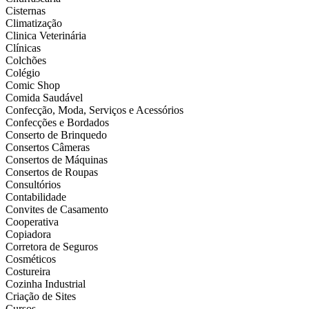
Cisternas
Climatização
Clinica Veterinária
Clínicas
Colchões
Colégio
Comic Shop
Comida Saudável
Confecção, Moda, Serviços e Acessórios
Confecções e Bordados
Conserto de Brinquedo
Consertos Câmeras
Consertos de Máquinas
Consertos de Roupas
Consultórios
Contabilidade
Convites de Casamento
Cooperativa
Copiadora
Corretora de Seguros
Cosméticos
Costureira
Cozinha Industrial
Criação de Sites
Cursos