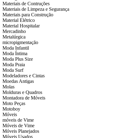
Materiais de Contruções
Materiais de Limpeza e Segurança
Materiais para Construção
Material Elétrico
Material Hospitalar
Mercadinho
Metalúrgica
micropigmentação
Moda Infantil
Moda Íntima
Moda Plus Size
Moda Praia
Moda Surf
Modeladores e Cintas
Moedas Antigas
Molas
Molduras e Quadros
Montadora de Móveis
Moto Peças
Motoboy
Móveis
móveis de Vime
Móveis de Vime
Móveis Planejados
Móveis Usados