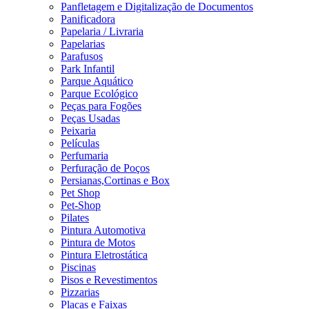
Panfletagem e Digitalização de Documentos
Panificadora
Papelaria / Livraria
Papelarias
Parafusos
Park Infantil
Parque Aquático
Parque Ecológico
Peças para Fogões
Peças Usadas
Peixaria
Películas
Perfumaria
Perfuração de Poços
Persianas,Cortinas e Box
Pet Shop
Pet-Shop
Pilates
Pintura Automotiva
Pintura de Motos
Pintura Eletrostática
Piscinas
Pisos e Revestimentos
Pizzarias
Placas e Faixas