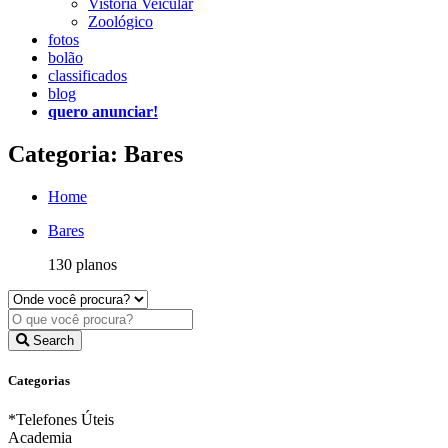
Vistoria Veicular
Zoológico
fotos
bolão
classificados
blog
quero anunciar!
Categoria: Bares
Home
Bares
130 planos
Search
Categorias
*Telefones Úteis
Academia