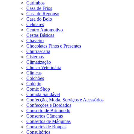
Carimbos
Casa de Frios
Casa de Repouso
Casa do Bolo
Celulares
Centro Automotivo
Cestas Básicas
Chaveiro
Chocolates Finos e Presentes
Churrascaria
Cisternas
Climatização
Clinica Veterinária
Clínicas
Colchões
Colégio
Comic Shop
Comida Saudável
Confecção, Moda, Serviços e Acessórios
Confecções e Bordados
Conserto de Brinquedo
Consertos Câmeras
Consertos de Máquinas
Consertos de Roupas
Consultórios