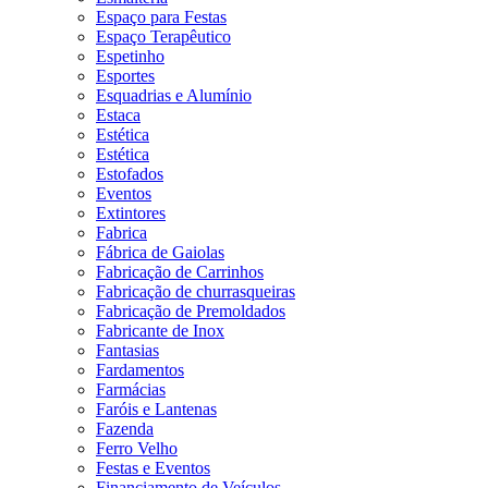
Espaço para Festas
Espaço Terapêutico
Espetinho
Esportes
Esquadrias e Alumínio
Estaca
Estética
Estética
Estofados
Eventos
Extintores
Fabrica
Fábrica de Gaiolas
Fabricação de Carrinhos
Fabricação de churrasqueiras
Fabricação de Premoldados
Fabricante de Inox
Fantasias
Fardamentos
Farmácias
Faróis e Lantenas
Fazenda
Ferro Velho
Festas e Eventos
Financiamento de Veículos