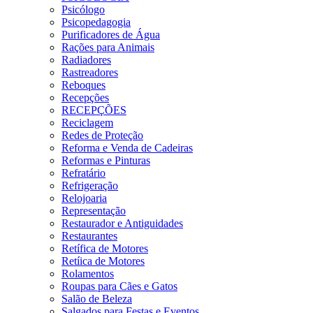
Psicólogo
Psicopedagogia
Purificadores de Água
Rações para Animais
Radiadores
Rastreadores
Reboques
Recepções
RECEPÇÕES
Reciclagem
Redes de Proteção
Reforma e Venda de Cadeiras
Reformas e Pinturas
Refratário
Refrigeração
Relojoaria
Representação
Restaurador e Antiguidades
Restaurantes
Retífica de Motores
Retíica de Motores
Rolamentos
Roupas para Cães e Gatos
Salão de Beleza
Salgados para Festas e Eventos