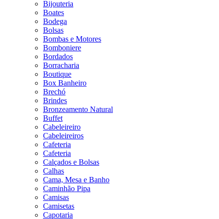
Bijouteria
Boates
Bodega
Bolsas
Bombas e Motores
Bomboniere
Bordados
Borracharia
Boutique
Box Banheiro
Brechó
Brindes
Bronzeamento Natural
Buffet
Cabeleireiro
Cabeleireiros
Cafeteria
Cafeteria
Calçados e Bolsas
Calhas
Cama, Mesa e Banho
Caminhão Pipa
Camisas
Camisetas
Capotaria