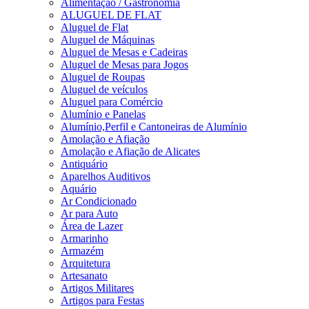
Alimentação / Gastronomia
ALUGUEL DE FLAT
Aluguel de Flat
Aluguel de Máquinas
Aluguel de Mesas e Cadeiras
Aluguel de Mesas para Jogos
Aluguel de Roupas
Aluguel de veículos
Aluguel para Comércio
Alumínio e Panelas
Alumínio,Perfil e Cantoneiras de Alumínio
Amolação e Afiação
Amolação e Afiação de Alicates
Antiquário
Aparelhos Auditivos
Aquário
Ar Condicionado
Ar para Auto
Área de Lazer
Armarinho
Armazém
Arquitetura
Artesanato
Artigos Militares
Artigos para Festas