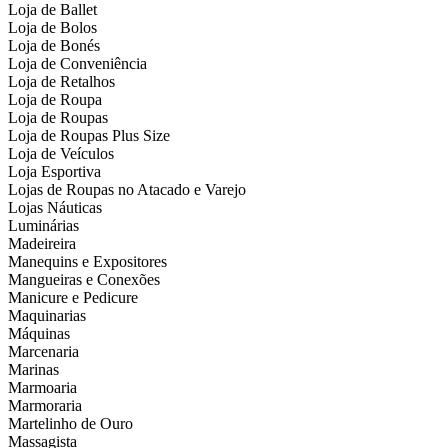
Loja de Ballet
Loja de Bolos
Loja de Bonés
Loja de Conveniência
Loja de Retalhos
Loja de Roupa
Loja de Roupas
Loja de Roupas Plus Size
Loja de Veículos
Loja Esportiva
Lojas de Roupas no Atacado e Varejo
Lojas Náuticas
Luminárias
Madeireira
Manequins e Expositores
Mangueiras e Conexões
Manicure e Pedicure
Maquinarias
Máquinas
Marcenaria
Marinas
Marmoaria
Marmoraria
Martelinho de Ouro
Massagista