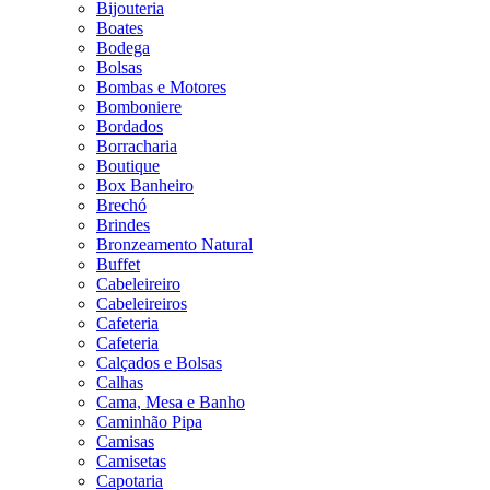
Bijouteria
Boates
Bodega
Bolsas
Bombas e Motores
Bomboniere
Bordados
Borracharia
Boutique
Box Banheiro
Brechó
Brindes
Bronzeamento Natural
Buffet
Cabeleireiro
Cabeleireiros
Cafeteria
Cafeteria
Calçados e Bolsas
Calhas
Cama, Mesa e Banho
Caminhão Pipa
Camisas
Camisetas
Capotaria