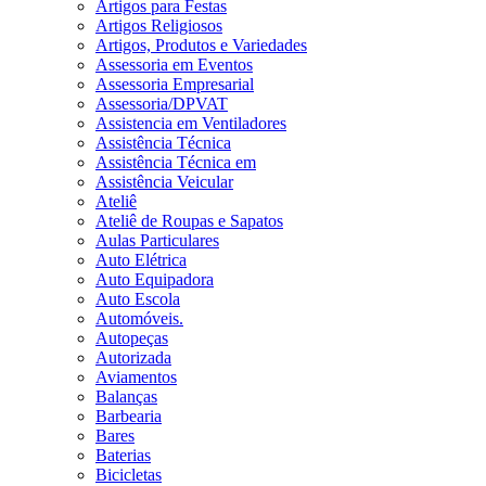
Artigos para Festas
Artigos Religiosos
Artigos, Produtos e Variedades
Assessoria em Eventos
Assessoria Empresarial
Assessoria/DPVAT
Assistencia em Ventiladores
Assistência Técnica
Assistência Técnica em
Assistência Veicular
Ateliê
Ateliê de Roupas e Sapatos
Aulas Particulares
Auto Elétrica
Auto Equipadora
Auto Escola
Automóveis.
Autopeças
Autorizada
Aviamentos
Balanças
Barbearia
Bares
Baterias
Bicicletas