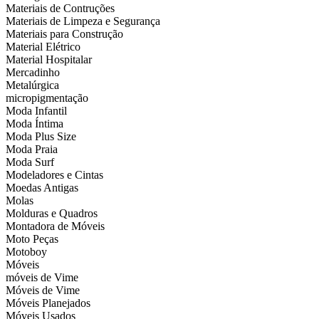
Materiais de Contruções
Materiais de Limpeza e Segurança
Materiais para Construção
Material Elétrico
Material Hospitalar
Mercadinho
Metalúrgica
micropigmentação
Moda Infantil
Moda Íntima
Moda Plus Size
Moda Praia
Moda Surf
Modeladores e Cintas
Moedas Antigas
Molas
Molduras e Quadros
Montadora de Móveis
Moto Peças
Motoboy
Móveis
móveis de Vime
Móveis de Vime
Móveis Planejados
Móveis Usados