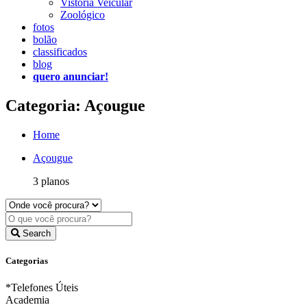
Vistoria Veicular
Zoológico
fotos
bolão
classificados
blog
quero anunciar!
Categoria: Açougue
Home
Açougue
3 planos
Search
Categorias
*Telefones Úteis
Academia