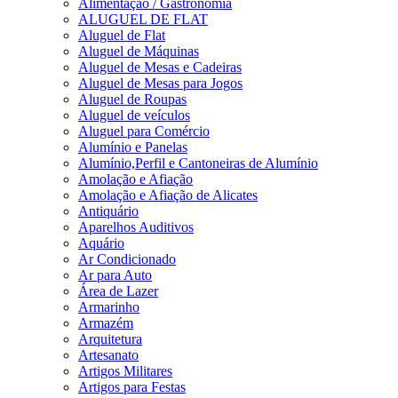
Alimentação / Gastronomia
ALUGUEL DE FLAT
Aluguel de Flat
Aluguel de Máquinas
Aluguel de Mesas e Cadeiras
Aluguel de Mesas para Jogos
Aluguel de Roupas
Aluguel de veículos
Aluguel para Comércio
Alumínio e Panelas
Alumínio,Perfil e Cantoneiras de Alumínio
Amolação e Afiação
Amolação e Afiação de Alicates
Antiquário
Aparelhos Auditivos
Aquário
Ar Condicionado
Ar para Auto
Área de Lazer
Armarinho
Armazém
Arquitetura
Artesanato
Artigos Militares
Artigos para Festas