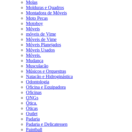
Molas
Molduras e Quadros
Montadora de Móveis
Moto Peças
Motoboy
Móveis
móveis de Vime
Móveis de Vime
Móveis Planejados
Móveis Usados
Móveis.
Mudança
Musculação
Músicos e Orquestras
Natação e Hidroginástica
Odontologia
Oficina e Equipadora
Oficinas
ONGs
Ótica.
Óticas
Outlet
Padaria
Padaria e Delicatessen
Paintball