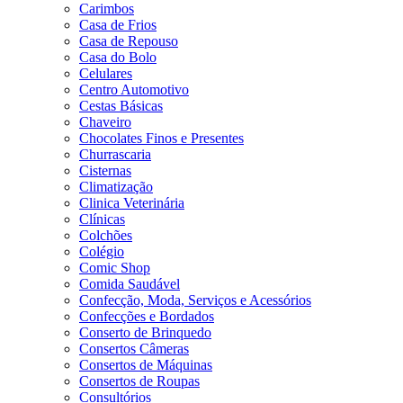
Carimbos
Casa de Frios
Casa de Repouso
Casa do Bolo
Celulares
Centro Automotivo
Cestas Básicas
Chaveiro
Chocolates Finos e Presentes
Churrascaria
Cisternas
Climatização
Clinica Veterinária
Clínicas
Colchões
Colégio
Comic Shop
Comida Saudável
Confecção, Moda, Serviços e Acessórios
Confecções e Bordados
Conserto de Brinquedo
Consertos Câmeras
Consertos de Máquinas
Consertos de Roupas
Consultórios