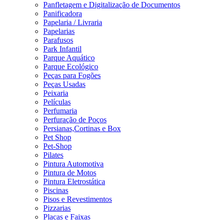
Panfletagem e Digitalização de Documentos
Panificadora
Papelaria / Livraria
Papelarias
Parafusos
Park Infantil
Parque Aquático
Parque Ecológico
Peças para Fogões
Peças Usadas
Peixaria
Películas
Perfumaria
Perfuração de Poços
Persianas,Cortinas e Box
Pet Shop
Pet-Shop
Pilates
Pintura Automotiva
Pintura de Motos
Pintura Eletrostática
Piscinas
Pisos e Revestimentos
Pizzarias
Placas e Faixas