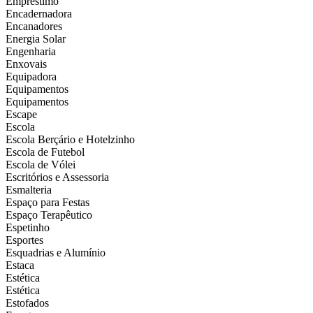
Empréstimo
Encadernadora
Encanadores
Energia Solar
Engenharia
Enxovais
Equipadora
Equipamentos
Equipamentos
Escape
Escola
Escola Berçário e Hotelzinho
Escola de Futebol
Escola de Vólei
Escritórios e Assessoria
Esmalteria
Espaço para Festas
Espaço Terapêutico
Espetinho
Esportes
Esquadrias e Alumínio
Estaca
Estética
Estética
Estofados