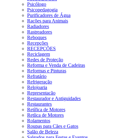
Psicólogo
Psicopedagogia
Purificadores de Água
Rações para Animais
Radiadores
Rastreadores
Reboques
Recepções
RECEPÇÕES
Reciclagem
Redes de Proteção
Reforma e Venda de Cadeiras
Reformas e Pinturas
Refratário
Refrigeração
Relojoaria
Representação
Restaurador e Antiguidades
Restaurantes
Retífica de Motores
Retíica de Motores
Rolamentos
Roupas para Cães e Gatos
Salão de Beleza
Salgados para Festas e Eventos