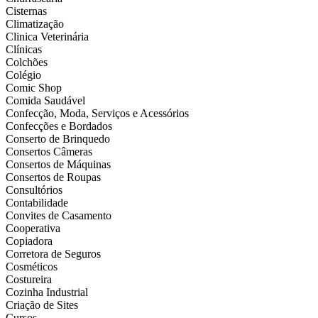
Cisternas
Climatização
Clinica Veterinária
Clínicas
Colchões
Colégio
Comic Shop
Comida Saudável
Confecção, Moda, Serviços e Acessórios
Confecções e Bordados
Conserto de Brinquedo
Consertos Câmeras
Consertos de Máquinas
Consertos de Roupas
Consultórios
Contabilidade
Convites de Casamento
Cooperativa
Copiadora
Corretora de Seguros
Cosméticos
Costureira
Cozinha Industrial
Criação de Sites
Cursos