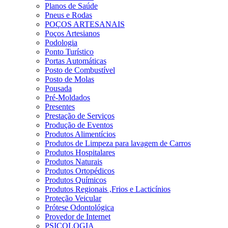
Planos de Saúde
Pneus e Rodas
POÇOS ARTESANAIS
Poços Artesianos
Podologia
Ponto Turístico
Portas Automáticas
Posto de Combustível
Posto de Molas
Pousada
Pré-Moldados
Presentes
Prestação de Serviços
Produção de Eventos
Produtos Alimentícios
Produtos de Limpeza para lavagem de Carros
Produtos Hospitalares
Produtos Naturais
Produtos Ortopédicos
Produtos Químicos
Produtos Regionais ,Frios e Lacticínios
Proteção Veicular
Prótese Odontológica
Provedor de Internet
PSICOLOGIA