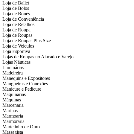
Loja de Ballet
Loja de Bolos
Loja de Bonés
Loja de Conveniência
Loja de Retalhos
Loja de Roupa
Loja de Roupas
Loja de Roupas Plus Size
Loja de Veículos
Loja Esportiva
Lojas de Roupas no Atacado e Varejo
Lojas Náuticas
Luminárias
Madeireira
Manequins e Expositores
Mangueiras e Conexões
Manicure e Pedicure
Maquinarias
Máquinas
Marcenaria
Marinas
Marmoaria
Marmoraria
Martelinho de Ouro
Massagista