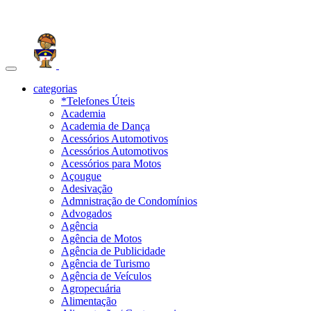
Toggle
navigation
categorias
*Telefones Úteis
Academia
Academia de Dança
Acessórios Automotivos
Acessórios Automotivos
Acessórios para Motos
Açougue
Adesivação
Admnistração de Condomínios
Advogados
Agência
Agência de Motos
Agência de Publicidade
Agência de Turismo
Agência de Veículos
Agropecuária
Alimentação