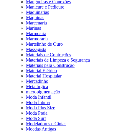
Mangueiras e Conexões
Manicure e Pedicure
Maquinarias
Máquinas
Marcenaria
Marinas
Marmoaria
Marmoraria
Martelinho de Ouro
Massagista
Materiais de Contruções
Materiais de Limpeza e Segurança
Materiais para Construção
Material Elétrico
Material Hospitalar
Mercadinho
Metalúrgica
micropigmentação
Moda Infantil
Moda Íntima
Moda Plus Size
Moda Praia
Moda Surf
Modeladores e Cintas
Moedas Antigas