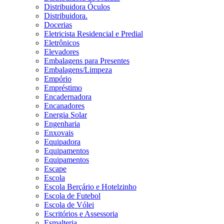
Distribuidora Óculos
Distribuidora.
Docerias
Eletricista Residencial e Predial
Eletrônicos
Elevadores
Embalagens para Presentes
Embalagens/Limpeza
Empório
Empréstimo
Encadernadora
Encanadores
Energia Solar
Engenharia
Enxovais
Equipadora
Equipamentos
Equipamentos
Escape
Escola
Escola Berçário e Hotelzinho
Escola de Futebol
Escola de Vólei
Escritórios e Assessoria
Esmalteria