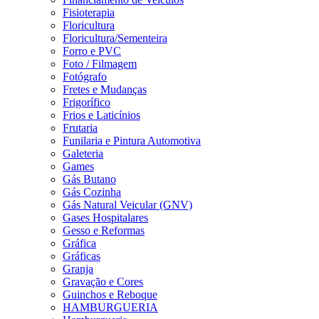
Fisioterapia
Floricultura
Floricultura/Sementeira
Forro e PVC
Foto / Filmagem
Fotógrafo
Fretes e Mudanças
Frigorífico
Frios e Laticínios
Frutaria
Funilaria e Pintura Automotiva
Galeteria
Games
Gás Butano
Gás Cozinha
Gás Natural Veicular (GNV)
Gases Hospitalares
Gesso e Reformas
Gráfica
Gráficas
Granja
Gravação e Cores
Guinchos e Reboque
HAMBURGUERIA