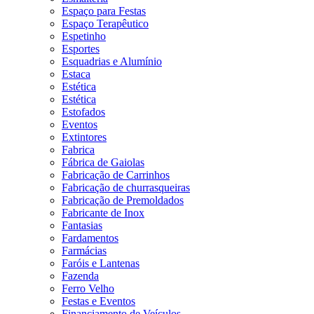
Espaço para Festas
Espaço Terapêutico
Espetinho
Esportes
Esquadrias e Alumínio
Estaca
Estética
Estética
Estofados
Eventos
Extintores
Fabrica
Fábrica de Gaiolas
Fabricação de Carrinhos
Fabricação de churrasqueiras
Fabricação de Premoldados
Fabricante de Inox
Fantasias
Fardamentos
Farmácias
Faróis e Lantenas
Fazenda
Ferro Velho
Festas e Eventos
Financiamento de Veículos