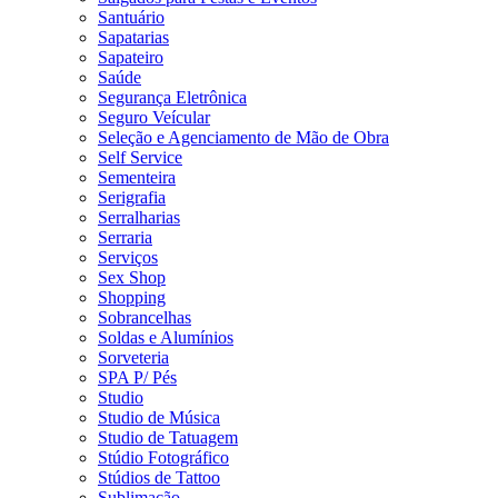
Santuário
Sapatarias
Sapateiro
Saúde
Segurança Eletrônica
Seguro Veícular
Seleção e Agenciamento de Mão de Obra
Self Service
Sementeira
Serigrafia
Serralharias
Serraria
Serviços
Sex Shop
Shopping
Sobrancelhas
Soldas e Alumínios
Sorveteria
SPA P/ Pés
Studio
Studio de Música
Studio de Tatuagem
Stúdio Fotográfico
Stúdios de Tattoo
Sublimação