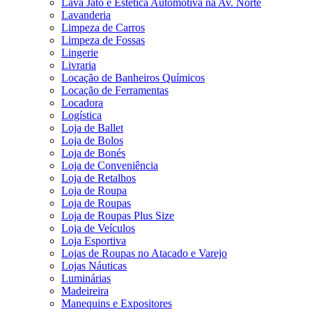
Lava Jato e Estética Automotiva na Av. Norte
Lavanderia
Limpeza de Carros
Limpeza de Fossas
Lingerie
Livraria
Locação de Banheiros Químicos
Locação de Ferramentas
Locadora
Logística
Loja de Ballet
Loja de Bolos
Loja de Bonés
Loja de Conveniência
Loja de Retalhos
Loja de Roupa
Loja de Roupas
Loja de Roupas Plus Size
Loja de Veículos
Loja Esportiva
Lojas de Roupas no Atacado e Varejo
Lojas Náuticas
Luminárias
Madeireira
Manequins e Expositores