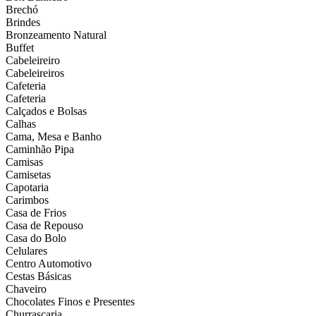
Brechó
Brindes
Bronzeamento Natural
Buffet
Cabeleireiro
Cabeleireiros
Cafeteria
Cafeteria
Calçados e Bolsas
Calhas
Cama, Mesa e Banho
Caminhão Pipa
Camisas
Camisetas
Capotaria
Carimbos
Casa de Frios
Casa de Repouso
Casa do Bolo
Celulares
Centro Automotivo
Cestas Básicas
Chaveiro
Chocolates Finos e Presentes
Churrascaria