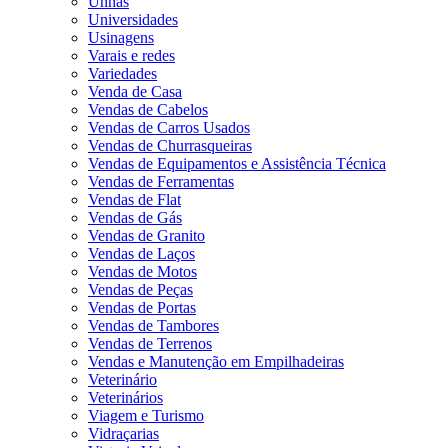
Unhas
Universidades
Usinagens
Varais e redes
Variedades
Venda de Casa
Vendas de Cabelos
Vendas de Carros Usados
Vendas de Churrasqueiras
Vendas de Equipamentos e Assistência Técnica
Vendas de Ferramentas
Vendas de Flat
Vendas de Gás
Vendas de Granito
Vendas de Laços
Vendas de Motos
Vendas de Peças
Vendas de Portas
Vendas de Tambores
Vendas de Terrenos
Vendas e Manutenção em Empilhadeiras
Veterinário
Veterinários
Viagem e Turismo
Vidraçarias