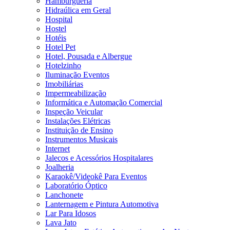
Hamburgueria
Hidraúlica em Geral
Hospital
Hostel
Hotéis
Hotel Pet
Hotel, Pousada e Albergue
Hotelzinho
Iluminação Eventos
Imobiliárias
Impermeabilização
Informática e Automação Comercial
Inspeção Veicular
Instalações Elétricas
Instituição de Ensino
Instrumentos Musicais
Internet
Jalecos e Acessórios Hospitalares
Joalheria
Karaokê/Videokê Para Eventos
Laboratório Óptico
Lanchonete
Lanternagem e Pintura Automotiva
Lar Para Idosos
Lava Jato