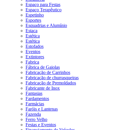
Espaço para Festas
Espaço Terapêutico
Espetinho
Esportes
Esquadrias e Alumínio
Estaca
Estética
Estética
Estofados
Eventos
Extintores
Fabrica
Fábrica de Gaiolas
Fabricação de Carrinhos
Fabricação de churrasqueiras
Fabricação de Premoldados
Fabricante de Inox
Fantasias
Fardamentos
Farmácias
Faróis e Lantenas
Fazenda
Ferro Velho
Festas e Eventos
Financiamento de Veículos