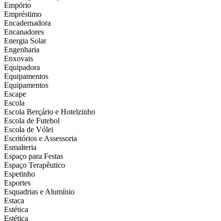
Empório
Empréstimo
Encadernadora
Encanadores
Energia Solar
Engenharia
Enxovais
Equipadora
Equipamentos
Equipamentos
Escape
Escola
Escola Berçário e Hotelzinho
Escola de Futebol
Escola de Vólei
Escritórios e Assessoria
Esmalteria
Espaço para Festas
Espaço Terapêutico
Espetinho
Esportes
Esquadrias e Alumínio
Estaca
Estética
Estética