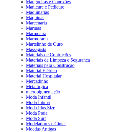
Mangueiras e Conexões
Manicure e Pedicure
Maquinarias
Máquinas
Marcenaria
Marinas
Marmoaria
Marmoraria
Martelinho de Ouro
Massagista
Materiais de Contruções
Materiais de Limpeza e Segurança
Materiais para Construção
Material Elétrico
Material Hospitalar
Mercadinho
Metalúrgica
micropigmentação
Moda Infantil
Moda Íntima
Moda Plus Size
Moda Praia
Moda Surf
Modeladores e Cintas
Moedas Antigas