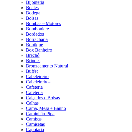
Bijouteria
Boates
Bodega
Bolsas
Bombas e Motores
Bomboniere
Bordados
Borracharia
Boutique
Box Banheiro
Brechó
Brindes
Bronzeamento Natural
Buffet
Cabeleireiro
Cabeleireiros
Cafeteria
Cafeteria
Calçados e Bolsas
Calhas
Cama, Mesa e Banho
Caminhão Pipa
Camisas
Camisetas
Capotaria