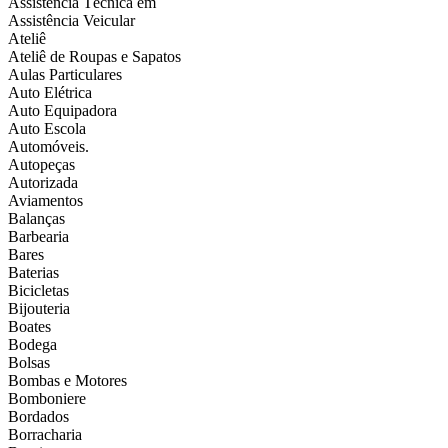
Assistência Técnica em
Assistência Veicular
Ateliê
Ateliê de Roupas e Sapatos
Aulas Particulares
Auto Elétrica
Auto Equipadora
Auto Escola
Automóveis.
Autopeças
Autorizada
Aviamentos
Balanças
Barbearia
Bares
Baterias
Bicicletas
Bijouteria
Boates
Bodega
Bolsas
Bombas e Motores
Bomboniere
Bordados
Borracharia