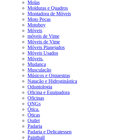
Molas
Molduras e Quadros
Montadora de Móveis
Moto Peças
Motoboy
Móveis
móveis de Vime
Móveis de Vime
Móveis Planejados
Móveis Usados
Móveis.
Mudança
Musculação
Músicos e Orquestras
Natação e Hidroginástica
Odontologia
Oficina e Equipadora
Oficinas
ONGs
Ótica.
Óticas
Outlet
Padaria
Padaria e Delicatessen
Paintball