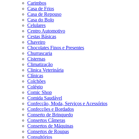
Carimbos
Casa de Frios
Casa de Repouso
Casa do Bolo
Celulares
Centro Automotivo
Cestas Básicas
Chaveiro
Chocolates Finos e Presentes
Churrascaria
Cisternas
Climatização
Clinica Veterinária
Clínicas
Colchões
Colégio
Comic Shop
Comida Saudável
Confecção, Moda, Serviços e Acessórios
Confecções e Bordados
Conserto de Brinquedo
Consertos Câmeras
Consertos de Máquinas
Consertos de Roupas
Consultórios