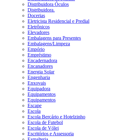
Distribuidora Óculos
Distribuidora.
Docerias
Eletricista Residencial e Predial
Eletrônicos
Elevadores
Embalagens para Presentes
Embalagens/Limpeza
Empório
Empréstimo
Encadernadora
Encanadores
Energia Solar
Engenharia
Enxovais
Equipadora
Equipamentos
Equipamentos
Escape
Escola
Escola Berçário e Hotelzinho
Escola de Futebol
Escola de Vólei
Escritórios e Assessoria
Esmalteria