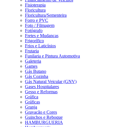
Fisioterapia
Floricultura
Floricultura/Sementeira
Forro e PVC
Foto / Filmagem
Fotógrafo
Fretes e Mudanças
Frigorífico
Frios e Laticínios
Frutaria
Funilaria e Pintura Automotiva
Galeteria
Games
Gás Butano
Gás Cozinha
Gás Natural Veicular (GNV)
Gases Hospitalares
Gesso e Reformas
Gráfica
Gráficas
Granja
Gravação e Cores
Guinchos e Reboque
HAMBURGUERIA