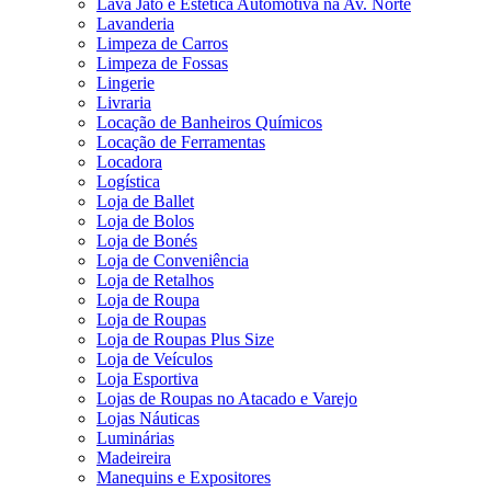
Lava Jato e Estética Automotiva na Av. Norte
Lavanderia
Limpeza de Carros
Limpeza de Fossas
Lingerie
Livraria
Locação de Banheiros Químicos
Locação de Ferramentas
Locadora
Logística
Loja de Ballet
Loja de Bolos
Loja de Bonés
Loja de Conveniência
Loja de Retalhos
Loja de Roupa
Loja de Roupas
Loja de Roupas Plus Size
Loja de Veículos
Loja Esportiva
Lojas de Roupas no Atacado e Varejo
Lojas Náuticas
Luminárias
Madeireira
Manequins e Expositores