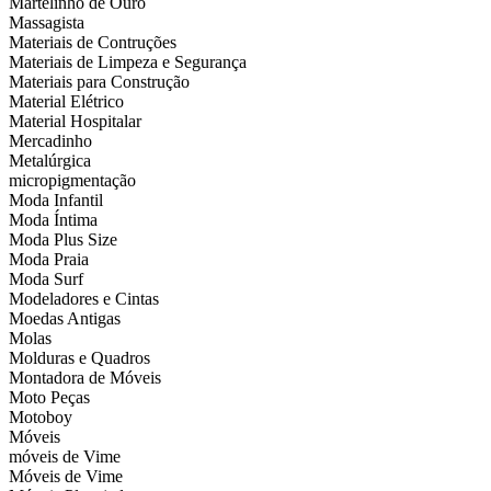
Martelinho de Ouro
Massagista
Materiais de Contruções
Materiais de Limpeza e Segurança
Materiais para Construção
Material Elétrico
Material Hospitalar
Mercadinho
Metalúrgica
micropigmentação
Moda Infantil
Moda Íntima
Moda Plus Size
Moda Praia
Moda Surf
Modeladores e Cintas
Moedas Antigas
Molas
Molduras e Quadros
Montadora de Móveis
Moto Peças
Motoboy
Móveis
móveis de Vime
Móveis de Vime