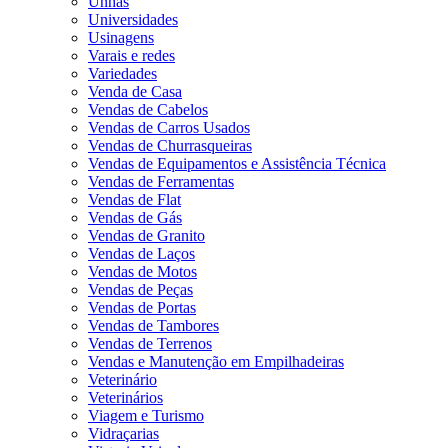
Unhas
Universidades
Usinagens
Varais e redes
Variedades
Venda de Casa
Vendas de Cabelos
Vendas de Carros Usados
Vendas de Churrasqueiras
Vendas de Equipamentos e Assistência Técnica
Vendas de Ferramentas
Vendas de Flat
Vendas de Gás
Vendas de Granito
Vendas de Laços
Vendas de Motos
Vendas de Peças
Vendas de Portas
Vendas de Tambores
Vendas de Terrenos
Vendas e Manutenção em Empilhadeiras
Veterinário
Veterinários
Viagem e Turismo
Vidraçarias