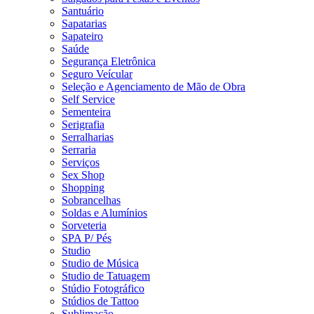
Santuário
Sapatarias
Sapateiro
Saúde
Segurança Eletrônica
Seguro Veícular
Seleção e Agenciamento de Mão de Obra
Self Service
Sementeira
Serigrafia
Serralharias
Serraria
Serviços
Sex Shop
Shopping
Sobrancelhas
Soldas e Alumínios
Sorveteria
SPA P/ Pés
Studio
Studio de Música
Studio de Tatuagem
Stúdio Fotográfico
Stúdios de Tattoo
Sublimação