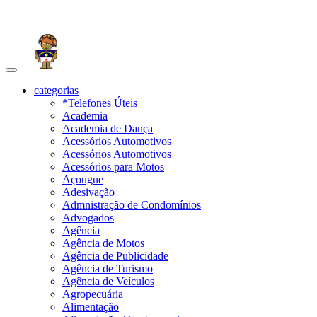
Toggle
navigation
categorias
*Telefones Úteis
Academia
Academia de Dança
Acessórios Automotivos
Acessórios Automotivos
Acessórios para Motos
Açougue
Adesivação
Admnistração de Condomínios
Advogados
Agência
Agência de Motos
Agência de Publicidade
Agência de Turismo
Agência de Veículos
Agropecuária
Alimentação