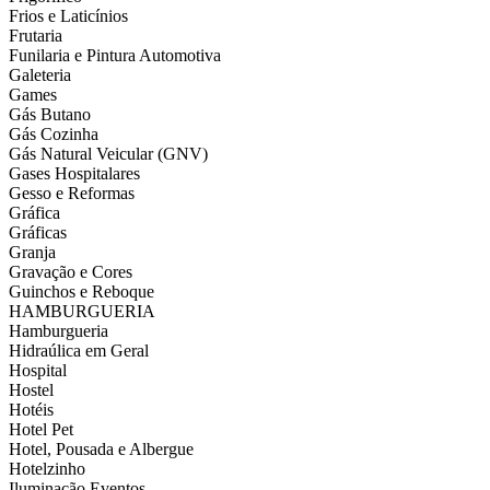
Frios e Laticínios
Frutaria
Funilaria e Pintura Automotiva
Galeteria
Games
Gás Butano
Gás Cozinha
Gás Natural Veicular (GNV)
Gases Hospitalares
Gesso e Reformas
Gráfica
Gráficas
Granja
Gravação e Cores
Guinchos e Reboque
HAMBURGUERIA
Hamburgueria
Hidraúlica em Geral
Hospital
Hostel
Hotéis
Hotel Pet
Hotel, Pousada e Albergue
Hotelzinho
Iluminação Eventos