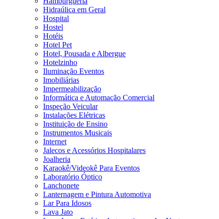
Hamburgueria
Hidraúlica em Geral
Hospital
Hostel
Hotéis
Hotel Pet
Hotel, Pousada e Albergue
Hotelzinho
Iluminação Eventos
Imobiliárias
Impermeabilização
Informática e Automação Comercial
Inspeção Veicular
Instalações Elétricas
Instituição de Ensino
Instrumentos Musicais
Internet
Jalecos e Acessórios Hospitalares
Joalheria
Karaokê/Videokê Para Eventos
Laboratório Óptico
Lanchonete
Lanternagem e Pintura Automotiva
Lar Para Idosos
Lava Jato