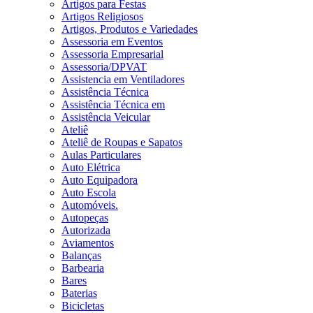
Artigos para Festas
Artigos Religiosos
Artigos, Produtos e Variedades
Assessoria em Eventos
Assessoria Empresarial
Assessoria/DPVAT
Assistencia em Ventiladores
Assistência Técnica
Assistência Técnica em
Assistência Veicular
Ateliê
Ateliê de Roupas e Sapatos
Aulas Particulares
Auto Elétrica
Auto Equipadora
Auto Escola
Automóveis.
Autopeças
Autorizada
Aviamentos
Balanças
Barbearia
Bares
Baterias
Bicicletas