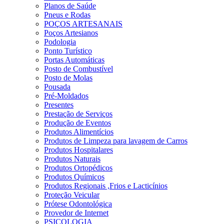
Planos de Saúde
Pneus e Rodas
POÇOS ARTESANAIS
Poços Artesianos
Podologia
Ponto Turístico
Portas Automáticas
Posto de Combustível
Posto de Molas
Pousada
Pré-Moldados
Presentes
Prestação de Serviços
Produção de Eventos
Produtos Alimentícios
Produtos de Limpeza para lavagem de Carros
Produtos Hospitalares
Produtos Naturais
Produtos Ortopédicos
Produtos Químicos
Produtos Regionais ,Frios e Lacticínios
Proteção Veicular
Prótese Odontológica
Provedor de Internet
PSICOLOGIA