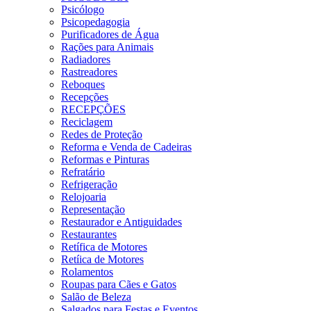
Psicólogo
Psicopedagogia
Purificadores de Água
Rações para Animais
Radiadores
Rastreadores
Reboques
Recepções
RECEPÇÕES
Reciclagem
Redes de Proteção
Reforma e Venda de Cadeiras
Reformas e Pinturas
Refratário
Refrigeração
Relojoaria
Representação
Restaurador e Antiguidades
Restaurantes
Retífica de Motores
Retíica de Motores
Rolamentos
Roupas para Cães e Gatos
Salão de Beleza
Salgados para Festas e Eventos