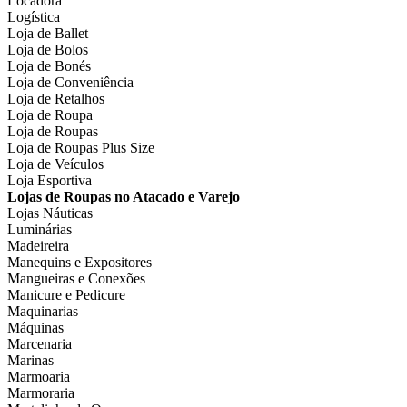
Locadora
Logística
Loja de Ballet
Loja de Bolos
Loja de Bonés
Loja de Conveniência
Loja de Retalhos
Loja de Roupa
Loja de Roupas
Loja de Roupas Plus Size
Loja de Veículos
Loja Esportiva
Lojas de Roupas no Atacado e Varejo
Lojas Náuticas
Luminárias
Madeireira
Manequins e Expositores
Mangueiras e Conexões
Manicure e Pedicure
Maquinarias
Máquinas
Marcenaria
Marinas
Marmoaria
Marmoraria