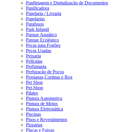
Panfletagem e Digitalização de Documentos
Panificadora
Papelaria / Livraria
Papelarias
Parafusos
Park Infantil
Parque Aquático
Parque Ecológico
Peças para Fogões
Peças Usadas
Peixaria
Películas
Perfumaria
Perfuração de Poços
Persianas,Cortinas e Box
Pet Shop
Pet-Shop
Pilates
Pintura Automotiva
Pintura de Motos
Pintura Eletrostática
Piscinas
Pisos e Revestimentos
Pizzarias
Placas e Faixas