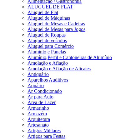
Alimentação / Gastronomia
ALUGUEL DE FLAT
Aluguel de Flat
Aluguel de Máquinas
Aluguel de Mesas e Cadeiras
Aluguel de Mesas para Jogos
Aluguel de Roupas
Aluguel de veículos
Aluguel para Comércio
Alumínio e Panelas
Alumínio,Perfil e Cantoneiras de Alumínio
Amolação e Afiação
Amolação e Afiação de Alicates
Antiquário
Aparelhos Auditivos
Aquário
Ar Condicionado
Ar para Auto
Área de Lazer
Armarinho
Armazém
Arquitetura
Artesanato
Artigos Militares
Artigos para Festas