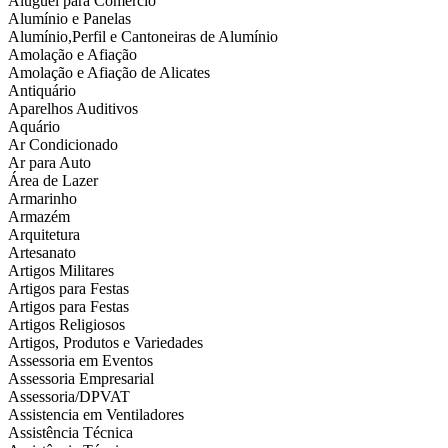
Aluguel para Comércio
Alumínio e Panelas
Alumínio,Perfil e Cantoneiras de Alumínio
Amolação e Afiação
Amolação e Afiação de Alicates
Antiquário
Aparelhos Auditivos
Aquário
Ar Condicionado
Ar para Auto
Área de Lazer
Armarinho
Armazém
Arquitetura
Artesanato
Artigos Militares
Artigos para Festas
Artigos para Festas
Artigos Religiosos
Artigos, Produtos e Variedades
Assessoria em Eventos
Assessoria Empresarial
Assessoria/DPVAT
Assistencia em Ventiladores
Assistência Técnica