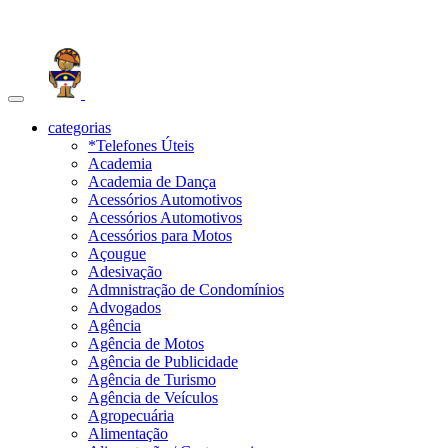
Toggle
navigation
categorias
*Telefones Úteis
Academia
Academia de Dança
Acessórios Automotivos
Acessórios Automotivos
Acessórios para Motos
Açougue
Adesivação
Admnistração de Condomínios
Advogados
Agência
Agência de Motos
Agência de Publicidade
Agência de Turismo
Agência de Veículos
Agropecuária
Alimentação