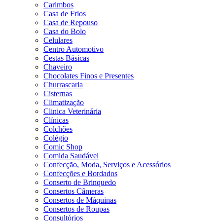
Carimbos
Casa de Frios
Casa de Repouso
Casa do Bolo
Celulares
Centro Automotivo
Cestas Básicas
Chaveiro
Chocolates Finos e Presentes
Churrascaria
Cisternas
Climatização
Clinica Veterinária
Clínicas
Colchões
Colégio
Comic Shop
Comida Saudável
Confecção, Moda, Serviços e Acessórios
Confecções e Bordados
Conserto de Brinquedo
Consertos Câmeras
Consertos de Máquinas
Consertos de Roupas
Consultórios