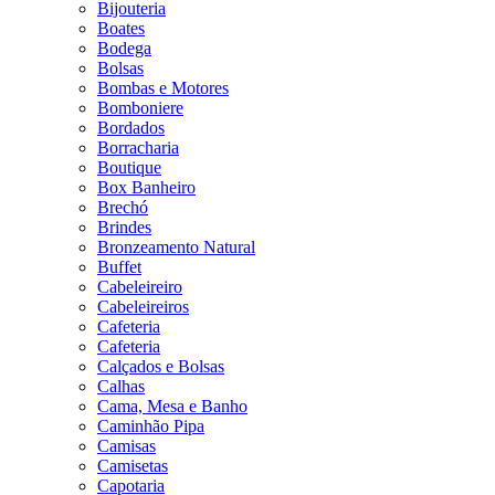
Bijouteria
Boates
Bodega
Bolsas
Bombas e Motores
Bomboniere
Bordados
Borracharia
Boutique
Box Banheiro
Brechó
Brindes
Bronzeamento Natural
Buffet
Cabeleireiro
Cabeleireiros
Cafeteria
Cafeteria
Calçados e Bolsas
Calhas
Cama, Mesa e Banho
Caminhão Pipa
Camisas
Camisetas
Capotaria