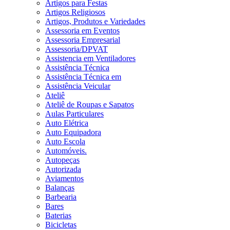
Artigos para Festas
Artigos Religiosos
Artigos, Produtos e Variedades
Assessoria em Eventos
Assessoria Empresarial
Assessoria/DPVAT
Assistencia em Ventiladores
Assistência Técnica
Assistência Técnica em
Assistência Veicular
Ateliê
Ateliê de Roupas e Sapatos
Aulas Particulares
Auto Elétrica
Auto Equipadora
Auto Escola
Automóveis.
Autopeças
Autorizada
Aviamentos
Balanças
Barbearia
Bares
Baterias
Bicicletas