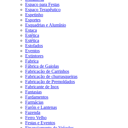
Espaço para Festas
Espaço Terapêutico
Espetinho
Esportes
Esquadrias e Alumínio
Estaca
Estética
Estética
Estofados
Eventos
Extintores
Fabrica
Fábrica de Gaiolas
Fabricação de Carrinhos
Fabricação de churrasqueiras
Fabricação de Premoldados
Fabricante de Inox
Fantasias
Fardamentos
Farmácias
Faróis e Lantenas
Fazenda
Ferro Velho
Festas e Eventos
Financiamento de Veículos