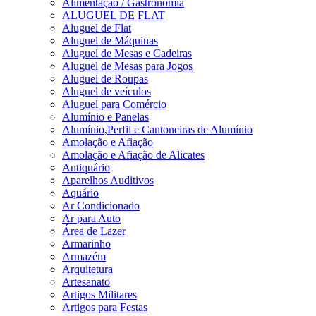
Alimentação / Gastronomia
ALUGUEL DE FLAT
Aluguel de Flat
Aluguel de Máquinas
Aluguel de Mesas e Cadeiras
Aluguel de Mesas para Jogos
Aluguel de Roupas
Aluguel de veículos
Aluguel para Comércio
Alumínio e Panelas
Alumínio,Perfil e Cantoneiras de Alumínio
Amolação e Afiação
Amolação e Afiação de Alicates
Antiquário
Aparelhos Auditivos
Aquário
Ar Condicionado
Ar para Auto
Área de Lazer
Armarinho
Armazém
Arquitetura
Artesanato
Artigos Militares
Artigos para Festas