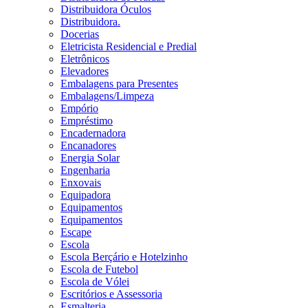
Distribuidora Óculos
Distribuidora.
Docerias
Eletricista Residencial e Predial
Eletrônicos
Elevadores
Embalagens para Presentes
Embalagens/Limpeza
Empório
Empréstimo
Encadernadora
Encanadores
Energia Solar
Engenharia
Enxovais
Equipadora
Equipamentos
Equipamentos
Escape
Escola
Escola Berçário e Hotelzinho
Escola de Futebol
Escola de Vólei
Escritórios e Assessoria
Esmalteria