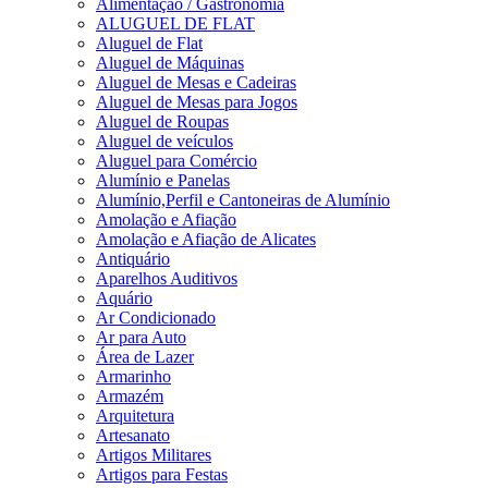
Alimentação / Gastronomia
ALUGUEL DE FLAT
Aluguel de Flat
Aluguel de Máquinas
Aluguel de Mesas e Cadeiras
Aluguel de Mesas para Jogos
Aluguel de Roupas
Aluguel de veículos
Aluguel para Comércio
Alumínio e Panelas
Alumínio,Perfil e Cantoneiras de Alumínio
Amolação e Afiação
Amolação e Afiação de Alicates
Antiquário
Aparelhos Auditivos
Aquário
Ar Condicionado
Ar para Auto
Área de Lazer
Armarinho
Armazém
Arquitetura
Artesanato
Artigos Militares
Artigos para Festas