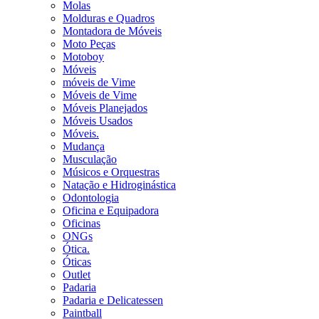
Molas
Molduras e Quadros
Montadora de Móveis
Moto Peças
Motoboy
Móveis
móveis de Vime
Móveis de Vime
Móveis Planejados
Móveis Usados
Móveis.
Mudança
Musculação
Músicos e Orquestras
Natação e Hidroginástica
Odontologia
Oficina e Equipadora
Oficinas
ONGs
Ótica.
Óticas
Outlet
Padaria
Padaria e Delicatessen
Paintball