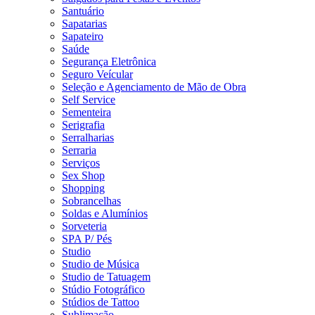
Santuário
Sapatarias
Sapateiro
Saúde
Segurança Eletrônica
Seguro Veícular
Seleção e Agenciamento de Mão de Obra
Self Service
Sementeira
Serigrafia
Serralharias
Serraria
Serviços
Sex Shop
Shopping
Sobrancelhas
Soldas e Alumínios
Sorveteria
SPA P/ Pés
Studio
Studio de Música
Studio de Tatuagem
Stúdio Fotográfico
Stúdios de Tattoo
Sublimação