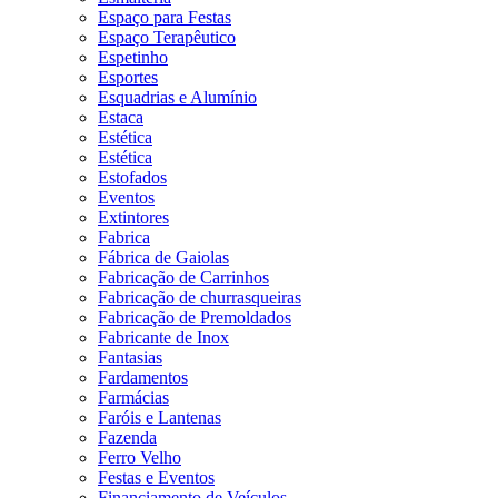
Espaço para Festas
Espaço Terapêutico
Espetinho
Esportes
Esquadrias e Alumínio
Estaca
Estética
Estética
Estofados
Eventos
Extintores
Fabrica
Fábrica de Gaiolas
Fabricação de Carrinhos
Fabricação de churrasqueiras
Fabricação de Premoldados
Fabricante de Inox
Fantasias
Fardamentos
Farmácias
Faróis e Lantenas
Fazenda
Ferro Velho
Festas e Eventos
Financiamento de Veículos