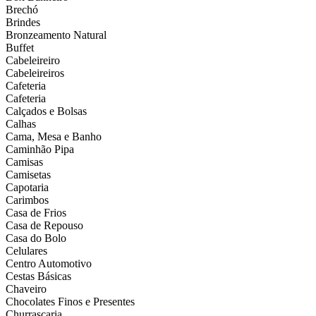
Brechó
Brindes
Bronzeamento Natural
Buffet
Cabeleireiro
Cabeleireiros
Cafeteria
Cafeteria
Calçados e Bolsas
Calhas
Cama, Mesa e Banho
Caminhão Pipa
Camisas
Camisetas
Capotaria
Carimbos
Casa de Frios
Casa de Repouso
Casa do Bolo
Celulares
Centro Automotivo
Cestas Básicas
Chaveiro
Chocolates Finos e Presentes
Churrascaria