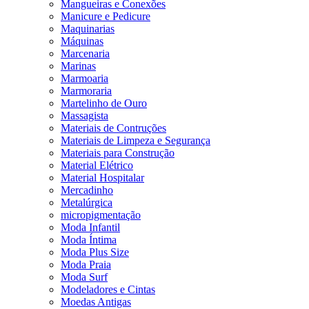
Mangueiras e Conexões
Manicure e Pedicure
Maquinarias
Máquinas
Marcenaria
Marinas
Marmoaria
Marmoraria
Martelinho de Ouro
Massagista
Materiais de Contruções
Materiais de Limpeza e Segurança
Materiais para Construção
Material Elétrico
Material Hospitalar
Mercadinho
Metalúrgica
micropigmentação
Moda Infantil
Moda Íntima
Moda Plus Size
Moda Praia
Moda Surf
Modeladores e Cintas
Moedas Antigas