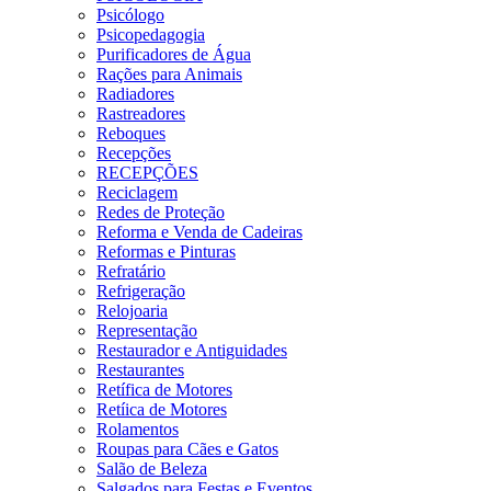
Psicólogo
Psicopedagogia
Purificadores de Água
Rações para Animais
Radiadores
Rastreadores
Reboques
Recepções
RECEPÇÕES
Reciclagem
Redes de Proteção
Reforma e Venda de Cadeiras
Reformas e Pinturas
Refratário
Refrigeração
Relojoaria
Representação
Restaurador e Antiguidades
Restaurantes
Retífica de Motores
Retíica de Motores
Rolamentos
Roupas para Cães e Gatos
Salão de Beleza
Salgados para Festas e Eventos