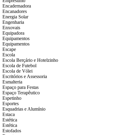
Empréstimo
Encadernadora
Encanadores
Energia Solar
Engenharia
Enxovais
Equipadora
Equipamentos
Equipamentos
Escape
Escola
Escola Berçário e Hotelzinho
Escola de Futebol
Escola de Vólei
Escritórios e Assessoria
Esmalteria
Espaço para Festas
Espaço Terapêutico
Espetinho
Esportes
Esquadrias e Alumínio
Estaca
Estética
Estética
Estofados