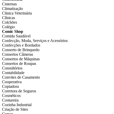
Cisternas
Climatização
Clinica Veterinária
Clínicas
Colchões
Colégio
Comic Shop
Comida Saudável
Confecção, Moda, Serviços e Acessórios
Confecções e Bordados
Conserto de Brinquedo
Consertos Câmeras
Consertos de Máquinas
Consertos de Roupas
Consultórios
Contabilidade
Convites de Casamento
Cooperativa
Copiadora
Corretora de Seguros
Cosméticos
Costureira
Cozinha Industrial
Criação de Sites
Cursos