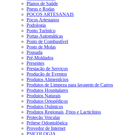
Planos de Saúde
Pneus e Rodas
POÇOS ARTESANAIS
Poços Artesianos
Podologia
Ponto Turístico
Portas Automáticas
Posto de Combustível
Posto de Molas
Pousada
Pré-Moldados
Presentes
Prestação de Serviços
Produção de Eventos
Produtos Alimentícios
Produtos de Limpeza para lavagem de Carros
Produtos Hospitalares
Produtos Naturais
Produtos Ortopédicos
Produtos Químicos
Produtos Regionais ,Frios e Lacticínios
Proteção Veicular
Prótese Odontológica
Provedor de Internet
PSICOLOGIA