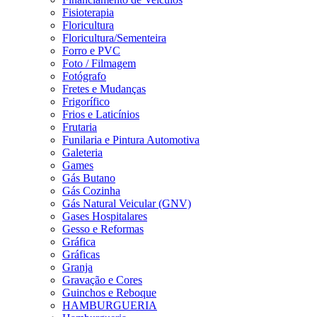
Fisioterapia
Floricultura
Floricultura/Sementeira
Forro e PVC
Foto / Filmagem
Fotógrafo
Fretes e Mudanças
Frigorífico
Frios e Laticínios
Frutaria
Funilaria e Pintura Automotiva
Galeteria
Games
Gás Butano
Gás Cozinha
Gás Natural Veicular (GNV)
Gases Hospitalares
Gesso e Reformas
Gráfica
Gráficas
Granja
Gravação e Cores
Guinchos e Reboque
HAMBURGUERIA