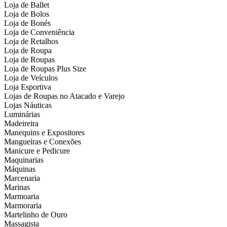
Loja de Ballet
Loja de Bolos
Loja de Bonés
Loja de Conveniência
Loja de Retalhos
Loja de Roupa
Loja de Roupas
Loja de Roupas Plus Size
Loja de Veículos
Loja Esportiva
Lojas de Roupas no Atacado e Varejo
Lojas Náuticas
Luminárias
Madeireira
Manequins e Expositores
Mangueiras e Conexões
Manicure e Pedicure
Maquinarias
Máquinas
Marcenaria
Marinas
Marmoaria
Marmoraria
Martelinho de Ouro
Massagista