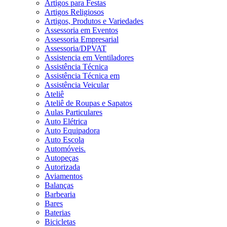
Artigos para Festas
Artigos Religiosos
Artigos, Produtos e Variedades
Assessoria em Eventos
Assessoria Empresarial
Assessoria/DPVAT
Assistencia em Ventiladores
Assistência Técnica
Assistência Técnica em
Assistência Veicular
Ateliê
Ateliê de Roupas e Sapatos
Aulas Particulares
Auto Elétrica
Auto Equipadora
Auto Escola
Automóveis.
Autopeças
Autorizada
Aviamentos
Balanças
Barbearia
Bares
Baterias
Bicicletas