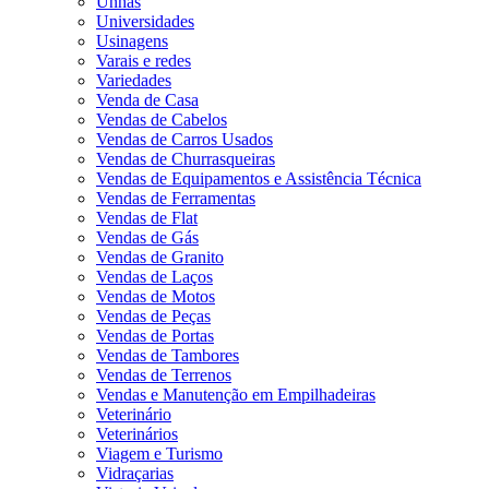
Unhas
Universidades
Usinagens
Varais e redes
Variedades
Venda de Casa
Vendas de Cabelos
Vendas de Carros Usados
Vendas de Churrasqueiras
Vendas de Equipamentos e Assistência Técnica
Vendas de Ferramentas
Vendas de Flat
Vendas de Gás
Vendas de Granito
Vendas de Laços
Vendas de Motos
Vendas de Peças
Vendas de Portas
Vendas de Tambores
Vendas de Terrenos
Vendas e Manutenção em Empilhadeiras
Veterinário
Veterinários
Viagem e Turismo
Vidraçarias