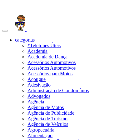
Toggle
navigation
categorias
*Telefones Úteis
Academia
Academia de Dança
Acessórios Automotivos
Acessórios Automotivos
Acessórios para Motos
Açougue
Adesivação
Admnistração de Condomínios
Advogados
Agência
Agência de Motos
Agência de Publicidade
Agência de Turismo
Agência de Veículos
Agropecuária
Alimentação