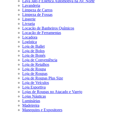
Lava Jato e Estética Automotiva na Av. Norte
Lavanderia
Limpeza de Carros
Limpeza de Fossas
Lingerie
Livraria
Locação de Banheiros Químicos
Locação de Ferramentas
Locadora
Logística
Loja de Ballet
Loja de Bolos
Loja de Bonés
Loja de Conveniência
Loja de Retalhos
Loja de Roupa
Loja de Roupas
Loja de Roupas Plus Size
Loja de Veículos
Loja Esportiva
Lojas de Roupas no Atacado e Varejo
Lojas Náuticas
Luminárias
Madeireira
Manequins e Expositores