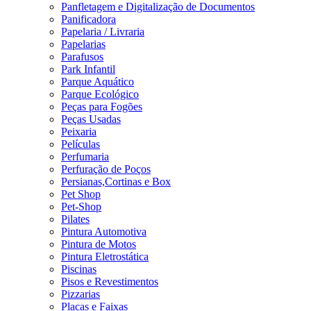
Panfletagem e Digitalização de Documentos
Panificadora
Papelaria / Livraria
Papelarias
Parafusos
Park Infantil
Parque Aquático
Parque Ecológico
Peças para Fogões
Peças Usadas
Peixaria
Películas
Perfumaria
Perfuração de Poços
Persianas,Cortinas e Box
Pet Shop
Pet-Shop
Pilates
Pintura Automotiva
Pintura de Motos
Pintura Eletrostática
Piscinas
Pisos e Revestimentos
Pizzarias
Placas e Faixas