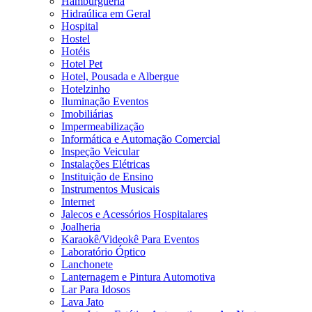
Hamburgueria
Hidraúlica em Geral
Hospital
Hostel
Hotéis
Hotel Pet
Hotel, Pousada e Albergue
Hotelzinho
Iluminação Eventos
Imobiliárias
Impermeabilização
Informática e Automação Comercial
Inspeção Veicular
Instalações Elétricas
Instituição de Ensino
Instrumentos Musicais
Internet
Jalecos e Acessórios Hospitalares
Joalheria
Karaokê/Videokê Para Eventos
Laboratório Óptico
Lanchonete
Lanternagem e Pintura Automotiva
Lar Para Idosos
Lava Jato