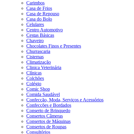
Carimbos
Casa de Frios
Casa de Repouso
Casa do Bolo
Celulares
Centro Automotivo
Cestas Básicas
Chaveiro
Chocolates Finos e Presentes
Churrascaria
Cisternas
Climatização
Clinica Veterinária
Clínicas
Colchões
Colégio
Comic Shop
Comida Saudável
Confecção, Moda, Serviços e Acessórios
Confecções e Bordados
Conserto de Brinquedo
Consertos Câmeras
Consertos de Máquinas
Consertos de Roupas
Consultórios