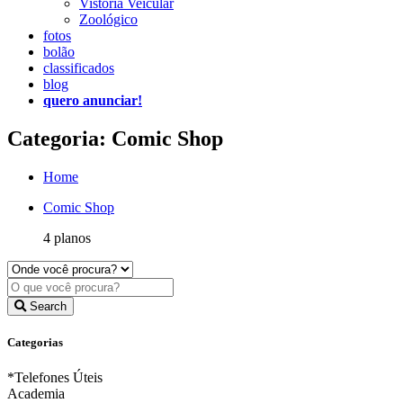
Vistoria Veicular
Zoológico
fotos
bolão
classificados
blog
quero anunciar!
Categoria: Comic Shop
Home
Comic Shop
4 planos
Search
Categorias
*Telefones Úteis
Academia