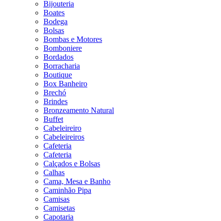
Bijouteria
Boates
Bodega
Bolsas
Bombas e Motores
Bomboniere
Bordados
Borracharia
Boutique
Box Banheiro
Brechó
Brindes
Bronzeamento Natural
Buffet
Cabeleireiro
Cabeleireiros
Cafeteria
Cafeteria
Calçados e Bolsas
Calhas
Cama, Mesa e Banho
Caminhão Pipa
Camisas
Camisetas
Capotaria