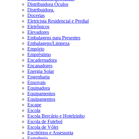
Distribuidora Óculos
Distribuidora.
Docerias
Eletricista Residencial e Predial
Eletrônicos
Elevadores
Embalagens para Presentes
Embalagens/Limpeza
Empório
Empréstimo
Encadernadora
Encanadores
Energia Solar
Engenharia
Enxovais
Equipadora
Equipamentos
Equipamentos
Escape
Escola
Escola Berçário e Hotelzinho
Escola de Futebol
Escola de Vólei
Escritórios e Assessoria
Esmalteria