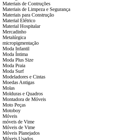
Materiais de Contruções
Materiais de Limpeza e Segurança
Materiais para Construção
Material Elétrico
Material Hospitalar
Mercadinho
Metalúrgica
micropigmentação
Moda Infantil
Moda Íntima
Moda Plus Size
Moda Praia
Moda Surf
Modeladores e Cintas
Moedas Antigas
Molas
Molduras e Quadros
Montadora de Móveis
Moto Peças
Motoboy
Móveis
móveis de Vime
Móveis de Vime
Móveis Planejados
Móveis Usados