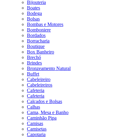
Bijouteria
Boates
Bodega
Bolsas
Bombas e Motores
Bomboniere
Bordados
Borracharia
Boutique
Box Banheiro
Brechó
Brindes
Bronzeamento Natural
Buffet
Cabeleireiro
Cabeleireiros
Cafeteria
Cafeteria
Calçados e Bolsas
Calhas
Cama, Mesa e Banho
Caminhão Pipa
Camisas
Camisetas
Capotaria