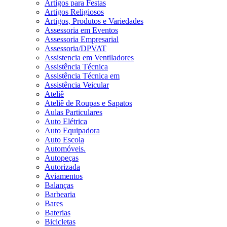
Artigos para Festas
Artigos Religiosos
Artigos, Produtos e Variedades
Assessoria em Eventos
Assessoria Empresarial
Assessoria/DPVAT
Assistencia em Ventiladores
Assistência Técnica
Assistência Técnica em
Assistência Veicular
Ateliê
Ateliê de Roupas e Sapatos
Aulas Particulares
Auto Elétrica
Auto Equipadora
Auto Escola
Automóveis.
Autopeças
Autorizada
Aviamentos
Balanças
Barbearia
Bares
Baterias
Bicicletas