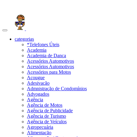
Toggle
navigation
categorias
*Telefones Úteis
Academia
Academia de Dança
Acessórios Automotivos
Acessórios Automotivos
Acessórios para Motos
Açougue
Adesivação
Admnistração de Condomínios
Advogados
Agência
Agência de Motos
Agência de Publicidade
Agência de Turismo
Agência de Veículos
Agropecuária
Alimentação