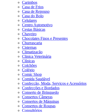
Carimbos
Casa de Frios
Casa de Repouso
Casa do Bolo
Celulares
Centro Automotivo
Cestas Básicas
Chaveiro
Chocolates Finos e Presentes
Churrascaria
Cisternas
Climatização
Clinica Veterinária
Clínicas
Colchões
Colégio
Comic Shop
Comida Saudável
Confecção, Moda, Serviços e Acessórios
Confecções e Bordados
Conserto de Brinquedo
Consertos Câmeras
Consertos de Máquinas
Consertos de Roupas
Consultórios