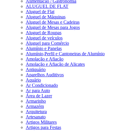
Alimentação / Gastronomia
ALUGUEL DE FLAT
Aluguel de Flat
Aluguel de Máquinas
Aluguel de Mesas e Cadeiras
Aluguel de Mesas para Jogos
Aluguel de Roupas
Aluguel de veículos
Aluguel para Comércio
Alumínio e Panelas
Alumínio,Perfil e Cantoneiras de Alumínio
Amolação e Afiação
Amolação e Afiação de Alicates
Antiquário
Aparelhos Auditivos
Aquário
Ar Condicionado
Ar para Auto
Área de Lazer
Armarinho
Armazém
Arquitetura
Artesanato
Artigos Militares
Artigos para Festas