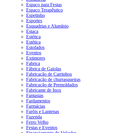
Espaço para Festas
Espaço Terapêutico
Espetinho
Esportes
Esquadrias e Alumínio
Estaca
Estética
Estética
Estofados
Eventos
Extintores
Fabrica
Fábrica de Gaiolas
Fabricação de Carrinhos
Fabricação de churrasqueiras
Fabricação de Premoldados
Fabricante de Inox
Fantasias
Fardamentos
Farmácias
Faróis e Lantenas
Fazenda
Ferro Velho
Festas e Eventos
Financiamento de Veículos