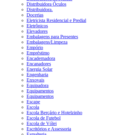
Distribuidora Óculos
Distribuidora.
Docerias
Eletricista Residencial e Predial
Eletrônicos
Elevadores
Embalagens para Presentes
Embalagens/Limpeza
Empório
Empréstimo
Encadernadora
Encanadores
Energia Solar
Engenharia
Enxovais
Equipadora
Equipamentos
Equipamentos
Escape
Escola
Escola Berçário e Hotelzinho
Escola de Futebol
Escola de Vólei
Escritórios e Assessoria
Esmalteria