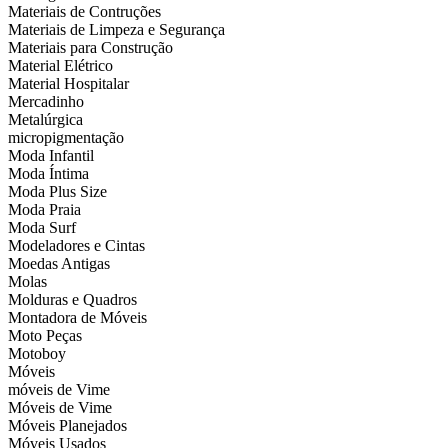
Materiais de Contruções
Materiais de Limpeza e Segurança
Materiais para Construção
Material Elétrico
Material Hospitalar
Mercadinho
Metalúrgica
micropigmentação
Moda Infantil
Moda Íntima
Moda Plus Size
Moda Praia
Moda Surf
Modeladores e Cintas
Moedas Antigas
Molas
Molduras e Quadros
Montadora de Móveis
Moto Peças
Motoboy
Móveis
móveis de Vime
Móveis de Vime
Móveis Planejados
Móveis Usados