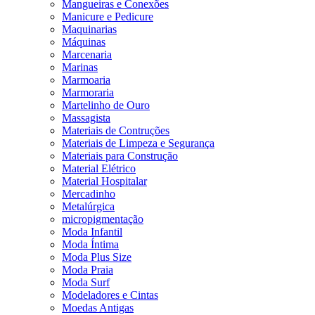
Mangueiras e Conexões
Manicure e Pedicure
Maquinarias
Máquinas
Marcenaria
Marinas
Marmoaria
Marmoraria
Martelinho de Ouro
Massagista
Materiais de Contruções
Materiais de Limpeza e Segurança
Materiais para Construção
Material Elétrico
Material Hospitalar
Mercadinho
Metalúrgica
micropigmentação
Moda Infantil
Moda Íntima
Moda Plus Size
Moda Praia
Moda Surf
Modeladores e Cintas
Moedas Antigas