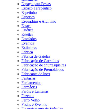
Espaço para Festas
Espaço Terapêutico
Espetinho
Esportes
Esquadrias e Alumínio
Estaca
Estética
Estética
Estofados
Eventos
Extintores
Fabrica
Fábrica de Gaiolas
Fabricação de Carrinhos
Fabricação de churrasqueiras
Fabricação de Premoldados
Fabricante de Inox
Fantasias
Fardamentos
Farmácias
Faróis e Lantenas
Fazenda
Ferro Velho
Festas e Eventos
Financiamento de Veículos