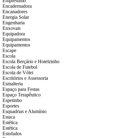
Empréstimo
Encadernadora
Encanadores
Energia Solar
Engenharia
Enxovais
Equipadora
Equipamentos
Equipamentos
Escape
Escola
Escola Berçário e Hotelzinho
Escola de Futebol
Escola de Vólei
Escritórios e Assessoria
Esmalteria
Espaço para Festas
Espaço Terapêutico
Espetinho
Esportes
Esquadrias e Alumínio
Estaca
Estética
Estética
Estofados