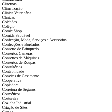
Cisternas
Climatização
Clinica Veterinária
Clínicas
Colchões
Colégio
Comic Shop
Comida Saudável
Confecção, Moda, Serviços e Acessórios
Confecções e Bordados
Conserto de Brinquedo
Consertos Câmeras
Consertos de Máquinas
Consertos de Roupas
Consultórios
Contabilidade
Convites de Casamento
Cooperativa
Copiadora
Corretora de Seguros
Cosméticos
Costureira
Cozinha Industrial
Criação de Sites
Cursos