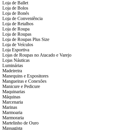
Loja de Ballet
Loja de Bolos
Loja de Bonés
Loja de Conveniência
Loja de Retalhos
Loja de Roupa
Loja de Roupas
Loja de Roupas Plus Size
Loja de Veículos
Loja Esportiva
Lojas de Roupas no Atacado e Varejo
Lojas Náuticas
Luminárias
Madeireira
Manequins e Expositores
Mangueiras e Conexões
Manicure e Pedicure
Maquinarias
Máquinas
Marcenaria
Marinas
Marmoaria
Marmoraria
Martelinho de Ouro
Massagista