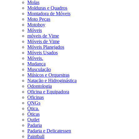
Molas
Molduras e Quadros
Montadora de Móveis
Moto Peças
Motoboy
Móveis
móveis de Vime
Móveis de Vime
Móveis Planejados
Móveis Usados
Móveis.
Mudança
Musculação
Músicos e Orquestras
Natação e Hidroginástica
Odontologia
Oficina e Equipadora
Oficinas
ONGs
Ótica.
Óticas
Outlet
Padaria
Padaria e Delicatessen
Paintball