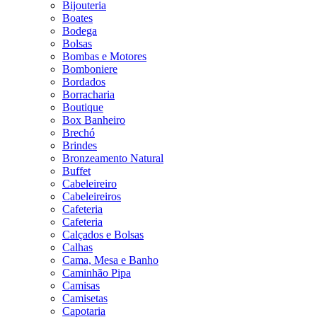
Bijouteria
Boates
Bodega
Bolsas
Bombas e Motores
Bomboniere
Bordados
Borracharia
Boutique
Box Banheiro
Brechó
Brindes
Bronzeamento Natural
Buffet
Cabeleireiro
Cabeleireiros
Cafeteria
Cafeteria
Calçados e Bolsas
Calhas
Cama, Mesa e Banho
Caminhão Pipa
Camisas
Camisetas
Capotaria