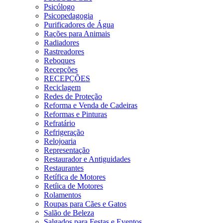
Psicólogo
Psicopedagogia
Purificadores de Água
Rações para Animais
Radiadores
Rastreadores
Reboques
Recepções
RECEPÇÕES
Reciclagem
Redes de Proteção
Reforma e Venda de Cadeiras
Reformas e Pinturas
Refratário
Refrigeração
Relojoaria
Representação
Restaurador e Antiguidades
Restaurantes
Retífica de Motores
Retíica de Motores
Rolamentos
Roupas para Cães e Gatos
Salão de Beleza
Salgados para Festas e Eventos