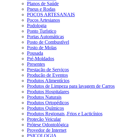
Planos de Saúde
Pneus e Rodas
POÇOS ARTESANAIS
Poços Artesianos
Podologia
Ponto Turístico
Portas Automáticas
Posto de Combustível
Posto de Molas
Pousada
Pré-Moldados
Presentes
Prestação de Serviços
Produção de Eventos
Produtos Alimentícios
Produtos de Limpeza para lavagem de Carros
Produtos Hospitalares
Produtos Naturais
Produtos Ortopédicos
Produtos Químicos
Produtos Regionais ,Frios e Lacticínios
Proteção Veicular
Prótese Odontológica
Provedor de Internet
PSICOLOGIA