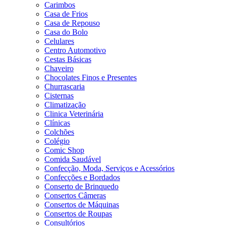
Carimbos
Casa de Frios
Casa de Repouso
Casa do Bolo
Celulares
Centro Automotivo
Cestas Básicas
Chaveiro
Chocolates Finos e Presentes
Churrascaria
Cisternas
Climatização
Clinica Veterinária
Clínicas
Colchões
Colégio
Comic Shop
Comida Saudável
Confecção, Moda, Serviços e Acessórios
Confecções e Bordados
Conserto de Brinquedo
Consertos Câmeras
Consertos de Máquinas
Consertos de Roupas
Consultórios