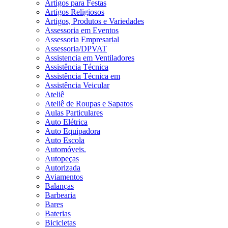
Artigos para Festas
Artigos Religiosos
Artigos, Produtos e Variedades
Assessoria em Eventos
Assessoria Empresarial
Assessoria/DPVAT
Assistencia em Ventiladores
Assistência Técnica
Assistência Técnica em
Assistência Veicular
Ateliê
Ateliê de Roupas e Sapatos
Aulas Particulares
Auto Elétrica
Auto Equipadora
Auto Escola
Automóveis.
Autopeças
Autorizada
Aviamentos
Balanças
Barbearia
Bares
Baterias
Bicicletas