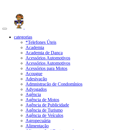
Toggle
navigation
categorias
*Telefones Úteis
Academia
Academia de Dança
Acessórios Automotivos
Acessórios Automotivos
Acessórios para Motos
Açougue
Adesivação
Admnistração de Condomínios
Advogados
Agência
Agência de Motos
Agência de Publicidade
Agência de Turismo
Agência de Veículos
Agropecuária
Alimentação