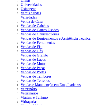
Unhas
Universidades
Usinagens
Varais e redes
Variedades
Venda de Casa
Vendas de Cabelos
Vendas de Carros Usados
Vendas de Churrasqueiras
Vendas de Equipamentos e Assistência Técnica
Vendas de Ferramentas
Vendas de Flat
Vendas de Gás
Vendas de Granito
Vendas de Laços
Vendas de Motos
Vendas de Peças
Vendas de Portas
Vendas de Tambores
Vendas de Terrenos
Vendas e Manutenção em Empilhadeiras
Veterinário
Veterinários
Viagem e Turismo
Vidraçarias