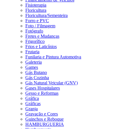
Fisioterapia
Floricultura
Floricultura/Sementeira
Forro e PVC
Foto / Filmagem
Fotógrafo
Fretes e Mudanças
Frigorífico
Frios e Laticínios
Frutaria
Funilaria e Pintura Automotiva
Galeteria
Games
Gás Butano
Gás Cozinha
Gás Natural Veicular (GNV)
Gases Hospitalares
Gesso e Reformas
Gráfica
Gráficas
Granja
Gravação e Cores
Guinchos e Reboque
HAMBURGUERIA