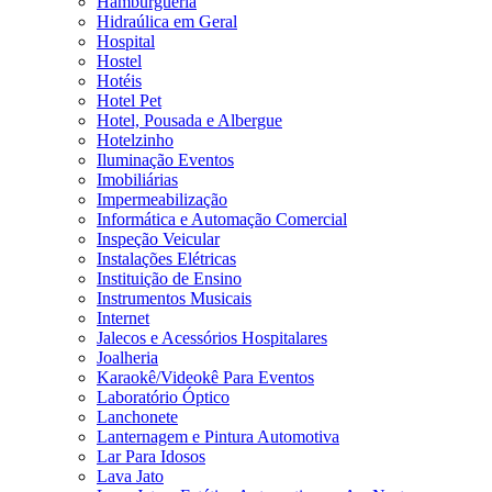
Hamburgueria
Hidraúlica em Geral
Hospital
Hostel
Hotéis
Hotel Pet
Hotel, Pousada e Albergue
Hotelzinho
Iluminação Eventos
Imobiliárias
Impermeabilização
Informática e Automação Comercial
Inspeção Veicular
Instalações Elétricas
Instituição de Ensino
Instrumentos Musicais
Internet
Jalecos e Acessórios Hospitalares
Joalheria
Karaokê/Videokê Para Eventos
Laboratório Óptico
Lanchonete
Lanternagem e Pintura Automotiva
Lar Para Idosos
Lava Jato