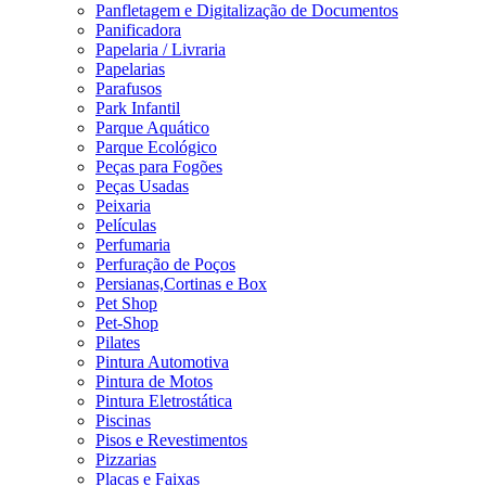
Panfletagem e Digitalização de Documentos
Panificadora
Papelaria / Livraria
Papelarias
Parafusos
Park Infantil
Parque Aquático
Parque Ecológico
Peças para Fogões
Peças Usadas
Peixaria
Películas
Perfumaria
Perfuração de Poços
Persianas,Cortinas e Box
Pet Shop
Pet-Shop
Pilates
Pintura Automotiva
Pintura de Motos
Pintura Eletrostática
Piscinas
Pisos e Revestimentos
Pizzarias
Placas e Faixas