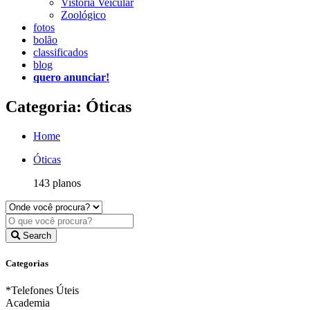
Vistoria Veicular
Zoológico
fotos
bolão
classificados
blog
quero anunciar!
Categoria: Óticas
Home
Óticas
143 planos
Search
Categorias
*Telefones Úteis
Academia