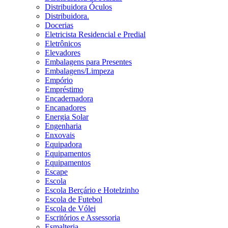
Distribuidora Óculos
Distribuidora.
Docerias
Eletricista Residencial e Predial
Eletrônicos
Elevadores
Embalagens para Presentes
Embalagens/Limpeza
Empório
Empréstimo
Encadernadora
Encanadores
Energia Solar
Engenharia
Enxovais
Equipadora
Equipamentos
Equipamentos
Escape
Escola
Escola Berçário e Hotelzinho
Escola de Futebol
Escola de Vólei
Escritórios e Assessoria
Esmalteria