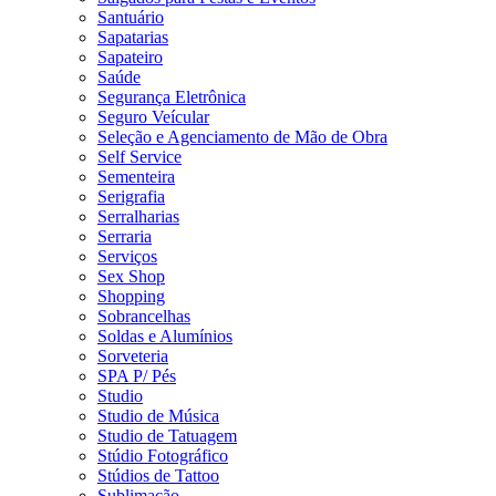
Santuário
Sapatarias
Sapateiro
Saúde
Segurança Eletrônica
Seguro Veícular
Seleção e Agenciamento de Mão de Obra
Self Service
Sementeira
Serigrafia
Serralharias
Serraria
Serviços
Sex Shop
Shopping
Sobrancelhas
Soldas e Alumínios
Sorveteria
SPA P/ Pés
Studio
Studio de Música
Studio de Tatuagem
Stúdio Fotográfico
Stúdios de Tattoo
Sublimação