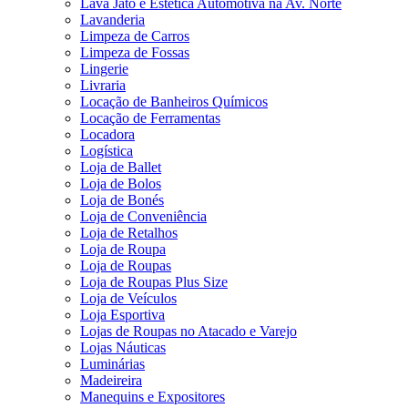
Lava Jato e Estética Automotiva na Av. Norte
Lavanderia
Limpeza de Carros
Limpeza de Fossas
Lingerie
Livraria
Locação de Banheiros Químicos
Locação de Ferramentas
Locadora
Logística
Loja de Ballet
Loja de Bolos
Loja de Bonés
Loja de Conveniência
Loja de Retalhos
Loja de Roupa
Loja de Roupas
Loja de Roupas Plus Size
Loja de Veículos
Loja Esportiva
Lojas de Roupas no Atacado e Varejo
Lojas Náuticas
Luminárias
Madeireira
Manequins e Expositores