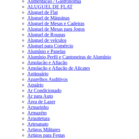
Alimentação / Gastronomia
ALUGUEL DE FLAT
Aluguel de Flat
Aluguel de Máquinas
Aluguel de Mesas e Cadeiras
Aluguel de Mesas para Jogos
Aluguel de Roupas
Aluguel de veículos
Aluguel para Comércio
Alumínio e Panelas
Alumínio,Perfil e Cantoneiras de Alumínio
Amolação e Afiação
Amolação e Afiação de Alicates
Antiquário
Aparelhos Auditivos
Aquário
Ar Condicionado
Ar para Auto
Área de Lazer
Armarinho
Armazém
Arquitetura
Artesanato
Artigos Militares
Artigos para Festas