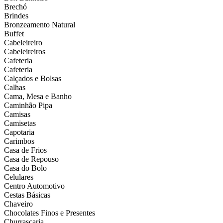
Brechó
Brindes
Bronzeamento Natural
Buffet
Cabeleireiro
Cabeleireiros
Cafeteria
Cafeteria
Calçados e Bolsas
Calhas
Cama, Mesa e Banho
Caminhão Pipa
Camisas
Camisetas
Capotaria
Carimbos
Casa de Frios
Casa de Repouso
Casa do Bolo
Celulares
Centro Automotivo
Cestas Básicas
Chaveiro
Chocolates Finos e Presentes
Churrascaria