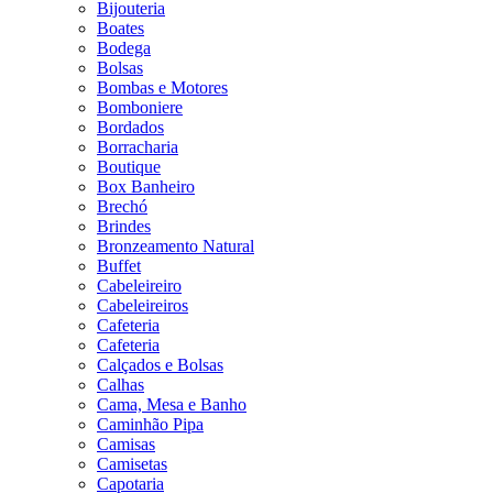
Bijouteria
Boates
Bodega
Bolsas
Bombas e Motores
Bomboniere
Bordados
Borracharia
Boutique
Box Banheiro
Brechó
Brindes
Bronzeamento Natural
Buffet
Cabeleireiro
Cabeleireiros
Cafeteria
Cafeteria
Calçados e Bolsas
Calhas
Cama, Mesa e Banho
Caminhão Pipa
Camisas
Camisetas
Capotaria