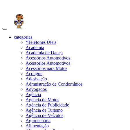
Toggle
navigation
categorias
*Telefones Úteis
Academia
Academia de Dança
Acessórios Automotivos
Acessórios Automotivos
Acessórios para Motos
Açougue
Adesivação
Admnistração de Condomínios
Advogados
Agência
Agência de Motos
Agência de Publicidade
Agência de Turismo
Agência de Veículos
Agropecuária
Alimentação