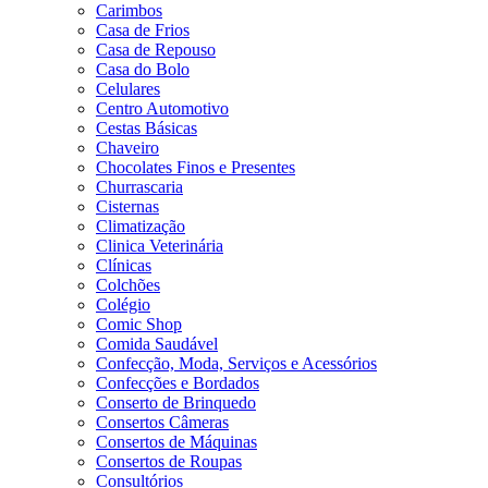
Carimbos
Casa de Frios
Casa de Repouso
Casa do Bolo
Celulares
Centro Automotivo
Cestas Básicas
Chaveiro
Chocolates Finos e Presentes
Churrascaria
Cisternas
Climatização
Clinica Veterinária
Clínicas
Colchões
Colégio
Comic Shop
Comida Saudável
Confecção, Moda, Serviços e Acessórios
Confecções e Bordados
Conserto de Brinquedo
Consertos Câmeras
Consertos de Máquinas
Consertos de Roupas
Consultórios