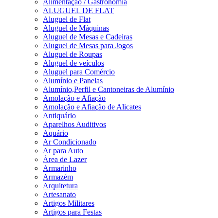
Alimentação / Gastronomia
ALUGUEL DE FLAT
Aluguel de Flat
Aluguel de Máquinas
Aluguel de Mesas e Cadeiras
Aluguel de Mesas para Jogos
Aluguel de Roupas
Aluguel de veículos
Aluguel para Comércio
Alumínio e Panelas
Alumínio,Perfil e Cantoneiras de Alumínio
Amolação e Afiação
Amolação e Afiação de Alicates
Antiquário
Aparelhos Auditivos
Aquário
Ar Condicionado
Ar para Auto
Área de Lazer
Armarinho
Armazém
Arquitetura
Artesanato
Artigos Militares
Artigos para Festas