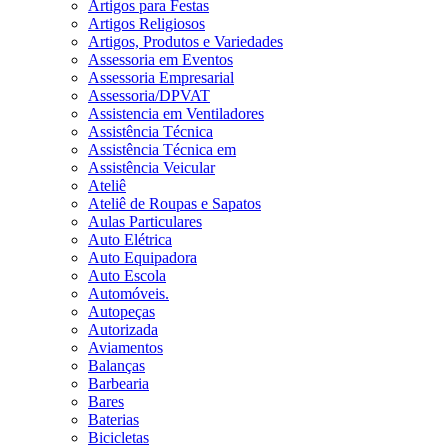
Artigos para Festas
Artigos Religiosos
Artigos, Produtos e Variedades
Assessoria em Eventos
Assessoria Empresarial
Assessoria/DPVAT
Assistencia em Ventiladores
Assistência Técnica
Assistência Técnica em
Assistência Veicular
Ateliê
Ateliê de Roupas e Sapatos
Aulas Particulares
Auto Elétrica
Auto Equipadora
Auto Escola
Automóveis.
Autopeças
Autorizada
Aviamentos
Balanças
Barbearia
Bares
Baterias
Bicicletas