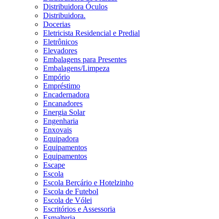
Distribuidora Óculos
Distribuidora.
Docerias
Eletricista Residencial e Predial
Eletrônicos
Elevadores
Embalagens para Presentes
Embalagens/Limpeza
Empório
Empréstimo
Encadernadora
Encanadores
Energia Solar
Engenharia
Enxovais
Equipadora
Equipamentos
Equipamentos
Escape
Escola
Escola Berçário e Hotelzinho
Escola de Futebol
Escola de Vólei
Escritórios e Assessoria
Esmalteria