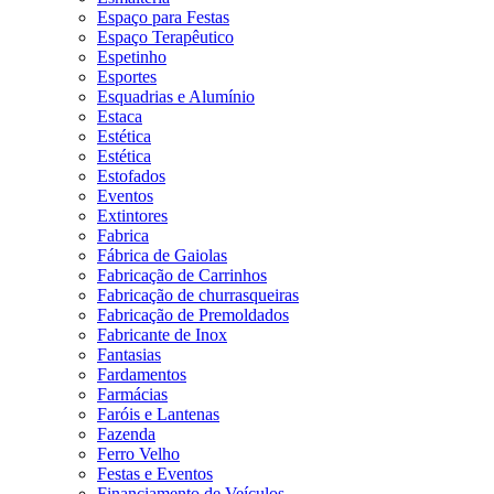
Espaço para Festas
Espaço Terapêutico
Espetinho
Esportes
Esquadrias e Alumínio
Estaca
Estética
Estética
Estofados
Eventos
Extintores
Fabrica
Fábrica de Gaiolas
Fabricação de Carrinhos
Fabricação de churrasqueiras
Fabricação de Premoldados
Fabricante de Inox
Fantasias
Fardamentos
Farmácias
Faróis e Lantenas
Fazenda
Ferro Velho
Festas e Eventos
Financiamento de Veículos