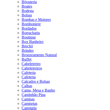
Bijouteria
Boates
Bodega
Bolsas
Bombas e Motores
Bomboniere
Bordados
Borracharia
Boutique
Box Banheiro
Brechó
Brindes
Bronzeamento Natural
Buffet
Cabeleireiro
Cabeleireiros
Cafeteria
Cafeteria
Calçados e Bolsas
Calhas
Cama, Mesa e Banho
Caminhão Pipa
Camisas
Camisetas
Capotaria