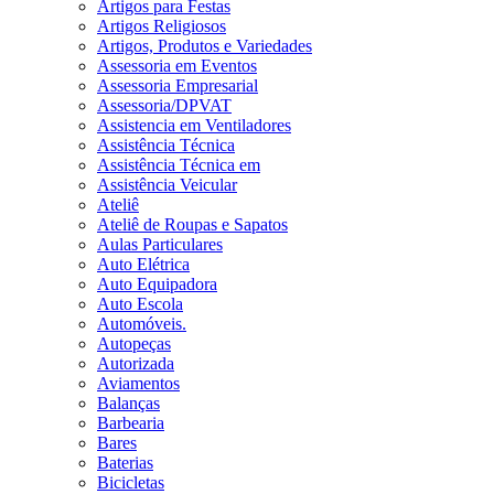
Artigos para Festas
Artigos Religiosos
Artigos, Produtos e Variedades
Assessoria em Eventos
Assessoria Empresarial
Assessoria/DPVAT
Assistencia em Ventiladores
Assistência Técnica
Assistência Técnica em
Assistência Veicular
Ateliê
Ateliê de Roupas e Sapatos
Aulas Particulares
Auto Elétrica
Auto Equipadora
Auto Escola
Automóveis.
Autopeças
Autorizada
Aviamentos
Balanças
Barbearia
Bares
Baterias
Bicicletas