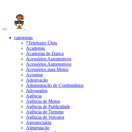
Toggle
navigation
categorias
*Telefones Úteis
Academia
Academia de Dança
Acessórios Automotivos
Acessórios Automotivos
Acessórios para Motos
Açougue
Adesivação
Admnistração de Condomínios
Advogados
Agência
Agência de Motos
Agência de Publicidade
Agência de Turismo
Agência de Veículos
Agropecuária
Alimentação