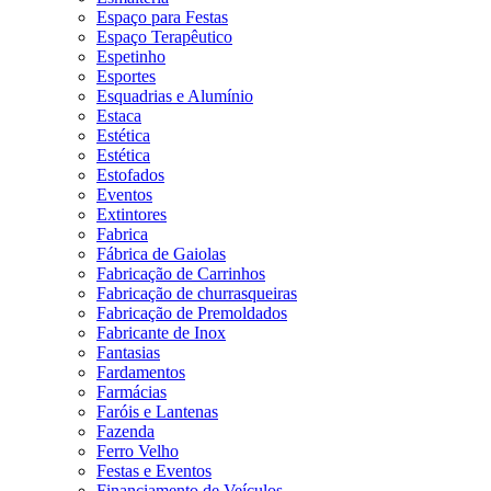
Espaço para Festas
Espaço Terapêutico
Espetinho
Esportes
Esquadrias e Alumínio
Estaca
Estética
Estética
Estofados
Eventos
Extintores
Fabrica
Fábrica de Gaiolas
Fabricação de Carrinhos
Fabricação de churrasqueiras
Fabricação de Premoldados
Fabricante de Inox
Fantasias
Fardamentos
Farmácias
Faróis e Lantenas
Fazenda
Ferro Velho
Festas e Eventos
Financiamento de Veículos