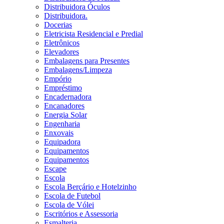
Distribuidora Óculos
Distribuidora.
Docerias
Eletricista Residencial e Predial
Eletrônicos
Elevadores
Embalagens para Presentes
Embalagens/Limpeza
Empório
Empréstimo
Encadernadora
Encanadores
Energia Solar
Engenharia
Enxovais
Equipadora
Equipamentos
Equipamentos
Escape
Escola
Escola Berçário e Hotelzinho
Escola de Futebol
Escola de Vólei
Escritórios e Assessoria
Esmalteria