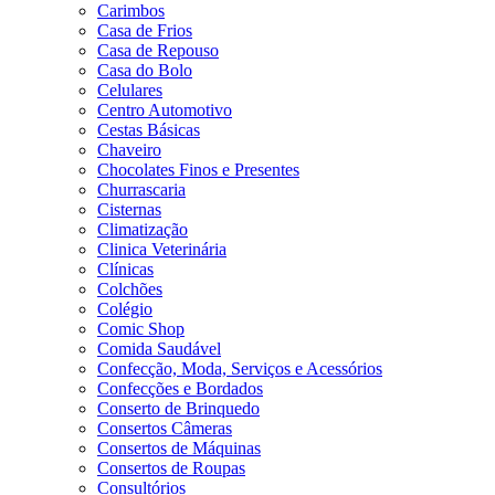
Carimbos
Casa de Frios
Casa de Repouso
Casa do Bolo
Celulares
Centro Automotivo
Cestas Básicas
Chaveiro
Chocolates Finos e Presentes
Churrascaria
Cisternas
Climatização
Clinica Veterinária
Clínicas
Colchões
Colégio
Comic Shop
Comida Saudável
Confecção, Moda, Serviços e Acessórios
Confecções e Bordados
Conserto de Brinquedo
Consertos Câmeras
Consertos de Máquinas
Consertos de Roupas
Consultórios