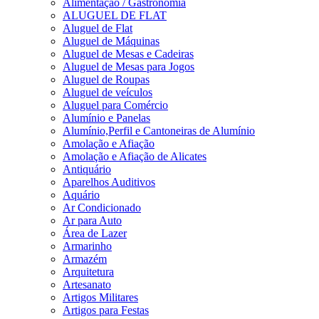
Alimentação / Gastronomia
ALUGUEL DE FLAT
Aluguel de Flat
Aluguel de Máquinas
Aluguel de Mesas e Cadeiras
Aluguel de Mesas para Jogos
Aluguel de Roupas
Aluguel de veículos
Aluguel para Comércio
Alumínio e Panelas
Alumínio,Perfil e Cantoneiras de Alumínio
Amolação e Afiação
Amolação e Afiação de Alicates
Antiquário
Aparelhos Auditivos
Aquário
Ar Condicionado
Ar para Auto
Área de Lazer
Armarinho
Armazém
Arquitetura
Artesanato
Artigos Militares
Artigos para Festas