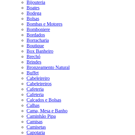
Bijouteria
Boates
Bodega
Bolsas
Bombas e Motores
Bomboniere
Bordados
Borracharia
Boutique
Box Banheiro
Brechó
Brindes
Bronzeamento Natural
Buffet
Cabeleireiro
Cabeleireiros
Cafeteria
Cafeteria
Calçados e Bolsas
Calhas
Cama, Mesa e Banho
Caminhão Pipa
Camisas
Camisetas
Capotaria