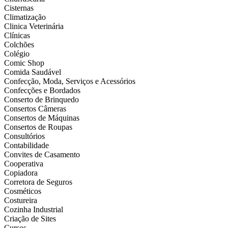
Cisternas
Climatização
Clinica Veterinária
Clínicas
Colchões
Colégio
Comic Shop
Comida Saudável
Confecção, Moda, Serviços e Acessórios
Confecções e Bordados
Conserto de Brinquedo
Consertos Câmeras
Consertos de Máquinas
Consertos de Roupas
Consultórios
Contabilidade
Convites de Casamento
Cooperativa
Copiadora
Corretora de Seguros
Cosméticos
Costureira
Cozinha Industrial
Criação de Sites
Cursos