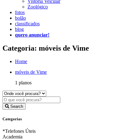
Vistoria Veicular
Zoológico
fotos
bolão
classificados
blog
quero anunciar!
Categoria: móveis de Vime
Home
móveis de Vime
1 planos
Search
Categorias
*Telefones Úteis
Academia