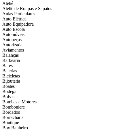
Ateliê
Ateliê de Roupas e Sapatos
Aulas Particulares
Auto Elétrica
Auto Equipadora
Auto Escola
Automóveis.
Autopeças
Autorizada
Aviamentos
Balanças
Barbearia
Bares
Baterias
Bicicletas
Bijouteria
Boates
Bodega
Bolsas
Bombas e Motores
Bomboniere
Bordados
Borracharia
Boutique
Box Banheiro