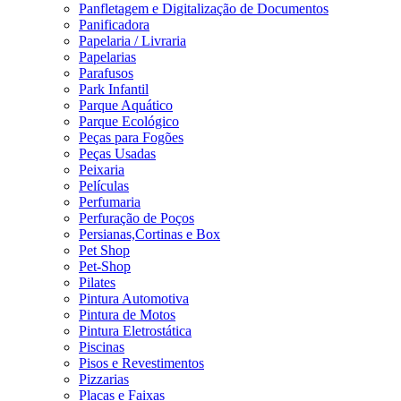
Panfletagem e Digitalização de Documentos
Panificadora
Papelaria / Livraria
Papelarias
Parafusos
Park Infantil
Parque Aquático
Parque Ecológico
Peças para Fogões
Peças Usadas
Peixaria
Películas
Perfumaria
Perfuração de Poços
Persianas,Cortinas e Box
Pet Shop
Pet-Shop
Pilates
Pintura Automotiva
Pintura de Motos
Pintura Eletrostática
Piscinas
Pisos e Revestimentos
Pizzarias
Placas e Faixas