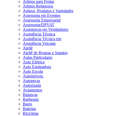
Artigos para Festas
Artigos Religiosos
Artigos, Produtos e Variedades
Assessoria em Eventos
Assessoria Empresarial
Assessoria/DPVAT
Assistencia em Ventiladores
Assistência Técnica
Assistência Técnica em
Assistência Veicular
Ateliê
Ateliê de Roupas e Sapatos
Aulas Particulares
Auto Elétrica
Auto Equipadora
Auto Escola
Automóveis.
Autopeças
Autorizada
Aviamentos
Balanças
Barbearia
Bares
Baterias
Bicicletas