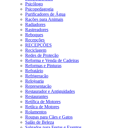
Psicólogo
Psicopedagogia
Purificadores de Água
Rações para Animais
Radiadores
Rastreadores
Reboques
Recepções
RECEPÇÕES
Reciclagem
Redes de Proteção
Reforma e Venda de Cadeiras
Reformas e Pinturas
Refratário
Refrigeração
Relojoaria
Representação
Restaurador e Antiguidades
Restaurantes
Retífica de Motores
Retíica de Motores
Rolamentos
Roupas para Cães e Gatos
Salão de Beleza
Salgados para Festas e Eventos