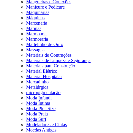
Mangueiras e Conexões
Manicure e Pedicure
Maquinarias
Máquinas
Marcenaria
Marinas
Marmoaria
Marmoraria
Martelinho de Ouro
Massagista
Materiais de Contruções
Materiais de Limpeza e Segurança
Materiais para Construção
Material Elétrico
Material Hospitalar
Mercadinho
Metalúrgica
micropigmentação
Moda Infantil
Moda Íntima
Moda Plus Size
Moda Praia
Moda Surf
Modeladores e Cintas
Moedas Antigas