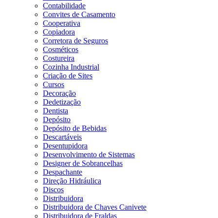
Contabilidade
Convites de Casamento
Cooperativa
Copiadora
Corretora de Seguros
Cosméticos
Costureira
Cozinha Industrial
Criação de Sites
Cursos
Decoração
Dedetização
Dentista
Depósito
Depósito de Bebidas
Descartáveis
Desentupidora
Desenvolvimento de Sistemas
Designer de Sobrancelhas
Despachante
Direção Hidráulica
Discos
Distribuidora
Distribuidora de Chaves Canivete
Distribuidora de Fraldas