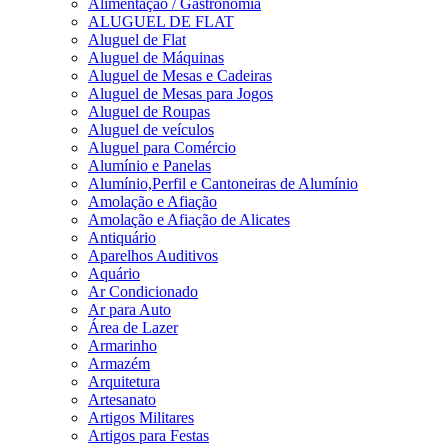
Alimentação / Gastronomia
ALUGUEL DE FLAT
Aluguel de Flat
Aluguel de Máquinas
Aluguel de Mesas e Cadeiras
Aluguel de Mesas para Jogos
Aluguel de Roupas
Aluguel de veículos
Aluguel para Comércio
Alumínio e Panelas
Alumínio,Perfil e Cantoneiras de Alumínio
Amolação e Afiação
Amolação e Afiação de Alicates
Antiquário
Aparelhos Auditivos
Aquário
Ar Condicionado
Ar para Auto
Área de Lazer
Armarinho
Armazém
Arquitetura
Artesanato
Artigos Militares
Artigos para Festas