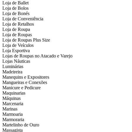
Loja de Ballet
Loja de Bolos
Loja de Bonés
Loja de Conveniência
Loja de Retalhos
Loja de Roupa
Loja de Roupas
Loja de Roupas Plus Size
Loja de Veículos
Loja Esportiva
Lojas de Roupas no Atacado e Varejo
Lojas Náuticas
Luminárias
Madeireira
Manequins e Expositores
Mangueiras e Conexões
Manicure e Pedicure
Maquinarias
Máquinas
Marcenaria
Marinas
Marmoaria
Marmoraria
Martelinho de Ouro
Massagista