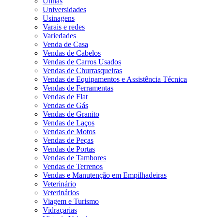
Unhas
Universidades
Usinagens
Varais e redes
Variedades
Venda de Casa
Vendas de Cabelos
Vendas de Carros Usados
Vendas de Churrasqueiras
Vendas de Equipamentos e Assistência Técnica
Vendas de Ferramentas
Vendas de Flat
Vendas de Gás
Vendas de Granito
Vendas de Laços
Vendas de Motos
Vendas de Peças
Vendas de Portas
Vendas de Tambores
Vendas de Terrenos
Vendas e Manutenção em Empilhadeiras
Veterinário
Veterinários
Viagem e Turismo
Vidraçarias