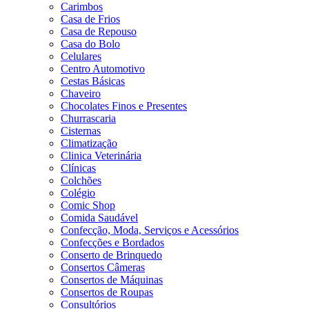
Carimbos
Casa de Frios
Casa de Repouso
Casa do Bolo
Celulares
Centro Automotivo
Cestas Básicas
Chaveiro
Chocolates Finos e Presentes
Churrascaria
Cisternas
Climatização
Clinica Veterinária
Clínicas
Colchões
Colégio
Comic Shop
Comida Saudável
Confecção, Moda, Serviços e Acessórios
Confecções e Bordados
Conserto de Brinquedo
Consertos Câmeras
Consertos de Máquinas
Consertos de Roupas
Consultórios