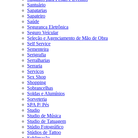
Santuário
Sapatarias
Sapateiro
Saúde
Segurança Eletrônica
Seguro Veícular
Seleção e Agenciamento de Mão de Obra
Self Service
Sementeira
Serigrafia
Serralharias
Serraria
Serviços
Sex Shop
Shopping
Sobrancelhas
Soldas e Alumínios
Sorveteria
SPA P/ Pés
Studio
Studio de Música
Studio de Tatuagem
Stúdio Fotográfico
Stúdios de Tattoo
Sublimação