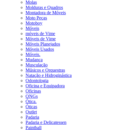
Molas
Molduras e Quadros
Montadora de Móveis
Moto Peças
Motoboy
Móveis
móveis de Vime
Móveis de Vime
Móveis Planejados
Móveis Usados
Móveis.
Mudança
Musculação
Músicos e Orquestras
Natação e Hidroginástica
Odontologia
Oficina e Equipadora
Oficinas
ONGs
Ótica.
Óticas
Outlet
Padaria
Padaria e Delicatessen
Paintball