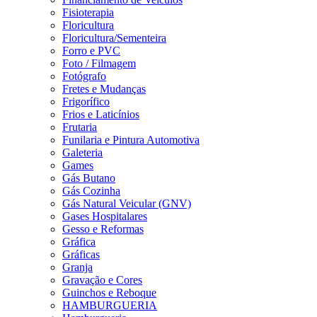
Fisioterapia
Floricultura
Floricultura/Sementeira
Forro e PVC
Foto / Filmagem
Fotógrafo
Fretes e Mudanças
Frigorífico
Frios e Laticínios
Frutaria
Funilaria e Pintura Automotiva
Galeteria
Games
Gás Butano
Gás Cozinha
Gás Natural Veicular (GNV)
Gases Hospitalares
Gesso e Reformas
Gráfica
Gráficas
Granja
Gravação e Cores
Guinchos e Reboque
HAMBURGUERIA