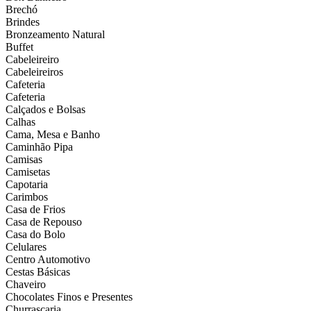
Brechó
Brindes
Bronzeamento Natural
Buffet
Cabeleireiro
Cabeleireiros
Cafeteria
Cafeteria
Calçados e Bolsas
Calhas
Cama, Mesa e Banho
Caminhão Pipa
Camisas
Camisetas
Capotaria
Carimbos
Casa de Frios
Casa de Repouso
Casa do Bolo
Celulares
Centro Automotivo
Cestas Básicas
Chaveiro
Chocolates Finos e Presentes
Churrascaria