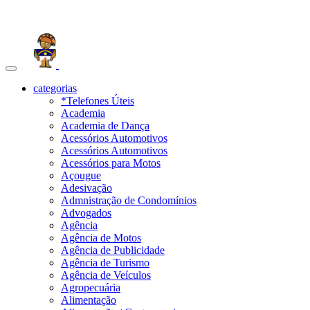
Toggle
navigation
categorias
*Telefones Úteis
Academia
Academia de Dança
Acessórios Automotivos
Acessórios Automotivos
Acessórios para Motos
Açougue
Adesivação
Admnistração de Condomínios
Advogados
Agência
Agência de Motos
Agência de Publicidade
Agência de Turismo
Agência de Veículos
Agropecuária
Alimentação