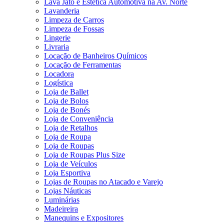
Lava Jato e Estética Automotiva na Av. Norte
Lavanderia
Limpeza de Carros
Limpeza de Fossas
Lingerie
Livraria
Locação de Banheiros Químicos
Locação de Ferramentas
Locadora
Logística
Loja de Ballet
Loja de Bolos
Loja de Bonés
Loja de Conveniência
Loja de Retalhos
Loja de Roupa
Loja de Roupas
Loja de Roupas Plus Size
Loja de Veículos
Loja Esportiva
Lojas de Roupas no Atacado e Varejo
Lojas Náuticas
Luminárias
Madeireira
Manequins e Expositores