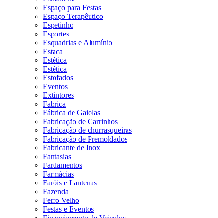
Espaço para Festas
Espaço Terapêutico
Espetinho
Esportes
Esquadrias e Alumínio
Estaca
Estética
Estética
Estofados
Eventos
Extintores
Fabrica
Fábrica de Gaiolas
Fabricação de Carrinhos
Fabricação de churrasqueiras
Fabricação de Premoldados
Fabricante de Inox
Fantasias
Fardamentos
Farmácias
Faróis e Lantenas
Fazenda
Ferro Velho
Festas e Eventos
Financiamento de Veículos