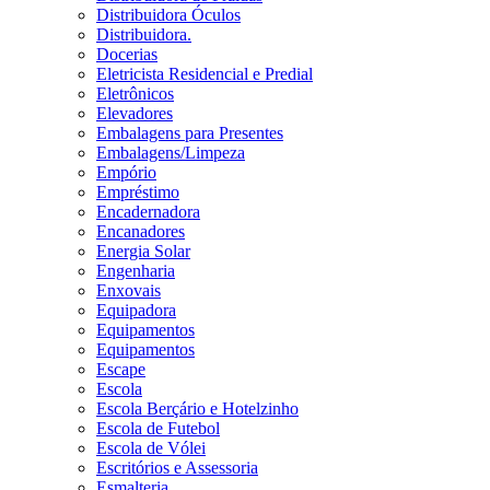
Distribuidora Óculos
Distribuidora.
Docerias
Eletricista Residencial e Predial
Eletrônicos
Elevadores
Embalagens para Presentes
Embalagens/Limpeza
Empório
Empréstimo
Encadernadora
Encanadores
Energia Solar
Engenharia
Enxovais
Equipadora
Equipamentos
Equipamentos
Escape
Escola
Escola Berçário e Hotelzinho
Escola de Futebol
Escola de Vólei
Escritórios e Assessoria
Esmalteria