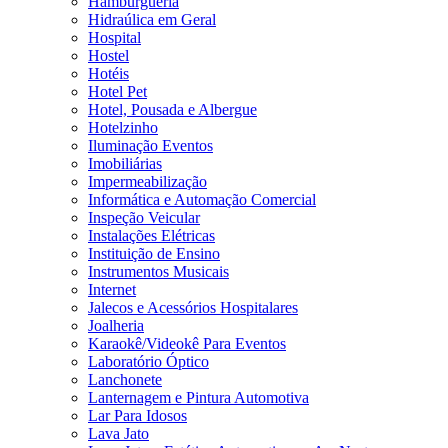
Hamburgueria
Hidraúlica em Geral
Hospital
Hostel
Hotéis
Hotel Pet
Hotel, Pousada e Albergue
Hotelzinho
Iluminação Eventos
Imobiliárias
Impermeabilização
Informática e Automação Comercial
Inspeção Veicular
Instalações Elétricas
Instituição de Ensino
Instrumentos Musicais
Internet
Jalecos e Acessórios Hospitalares
Joalheria
Karaokê/Videokê Para Eventos
Laboratório Óptico
Lanchonete
Lanternagem e Pintura Automotiva
Lar Para Idosos
Lava Jato