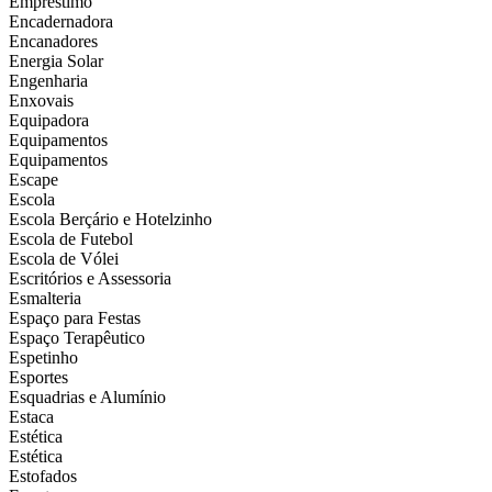
Empréstimo
Encadernadora
Encanadores
Energia Solar
Engenharia
Enxovais
Equipadora
Equipamentos
Equipamentos
Escape
Escola
Escola Berçário e Hotelzinho
Escola de Futebol
Escola de Vólei
Escritórios e Assessoria
Esmalteria
Espaço para Festas
Espaço Terapêutico
Espetinho
Esportes
Esquadrias e Alumínio
Estaca
Estética
Estética
Estofados