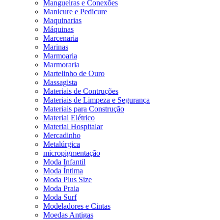
Mangueiras e Conexões
Manicure e Pedicure
Maquinarias
Máquinas
Marcenaria
Marinas
Marmoaria
Marmoraria
Martelinho de Ouro
Massagista
Materiais de Contruções
Materiais de Limpeza e Segurança
Materiais para Construção
Material Elétrico
Material Hospitalar
Mercadinho
Metalúrgica
micropigmentação
Moda Infantil
Moda Íntima
Moda Plus Size
Moda Praia
Moda Surf
Modeladores e Cintas
Moedas Antigas