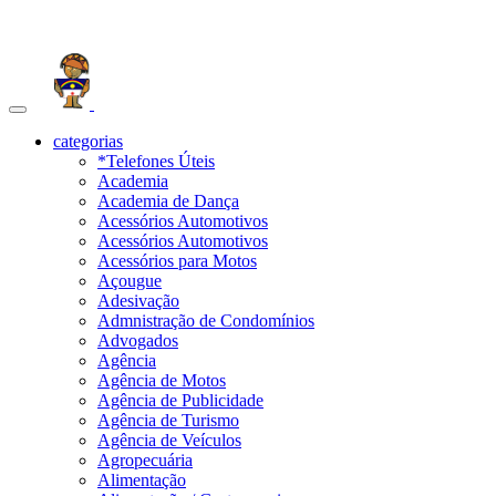
Toggle
navigation
categorias
*Telefones Úteis
Academia
Academia de Dança
Acessórios Automotivos
Acessórios Automotivos
Acessórios para Motos
Açougue
Adesivação
Admnistração de Condomínios
Advogados
Agência
Agência de Motos
Agência de Publicidade
Agência de Turismo
Agência de Veículos
Agropecuária
Alimentação