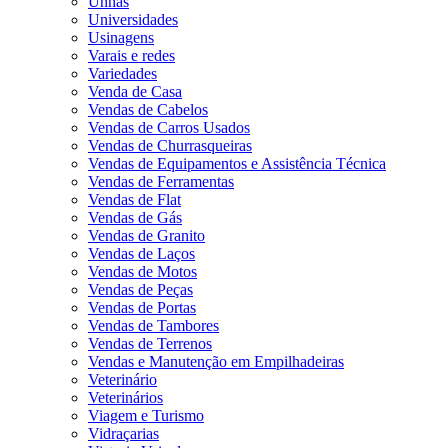
Unhas
Universidades
Usinagens
Varais e redes
Variedades
Venda de Casa
Vendas de Cabelos
Vendas de Carros Usados
Vendas de Churrasqueiras
Vendas de Equipamentos e Assistência Técnica
Vendas de Ferramentas
Vendas de Flat
Vendas de Gás
Vendas de Granito
Vendas de Laços
Vendas de Motos
Vendas de Peças
Vendas de Portas
Vendas de Tambores
Vendas de Terrenos
Vendas e Manutenção em Empilhadeiras
Veterinário
Veterinários
Viagem e Turismo
Vidraçarias