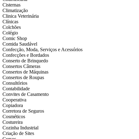
Cisternas
Climatização
Clinica Veterinária
Clínicas
Colchões
Colégio
Comic Shop
Comida Saudável
Confecção, Moda, Serviços e Acessórios
Confecções e Bordados
Conserto de Brinquedo
Consertos Câmeras
Consertos de Máquinas
Consertos de Roupas
Consultórios
Contabilidade
Convites de Casamento
Cooperativa
Copiadora
Corretora de Seguros
Cosméticos
Costureira
Cozinha Industrial
Criação de Sites
Cursos