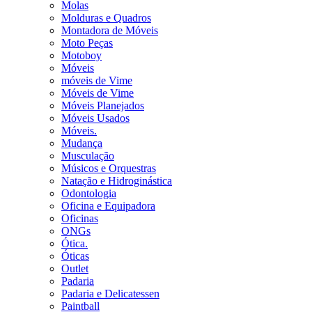
Molas
Molduras e Quadros
Montadora de Móveis
Moto Peças
Motoboy
Móveis
móveis de Vime
Móveis de Vime
Móveis Planejados
Móveis Usados
Móveis.
Mudança
Musculação
Músicos e Orquestras
Natação e Hidroginástica
Odontologia
Oficina e Equipadora
Oficinas
ONGs
Ótica.
Óticas
Outlet
Padaria
Padaria e Delicatessen
Paintball