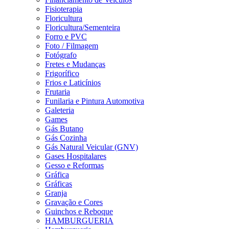
Fisioterapia
Floricultura
Floricultura/Sementeira
Forro e PVC
Foto / Filmagem
Fotógrafo
Fretes e Mudanças
Frigorífico
Frios e Laticínios
Frutaria
Funilaria e Pintura Automotiva
Galeteria
Games
Gás Butano
Gás Cozinha
Gás Natural Veicular (GNV)
Gases Hospitalares
Gesso e Reformas
Gráfica
Gráficas
Granja
Gravação e Cores
Guinchos e Reboque
HAMBURGUERIA