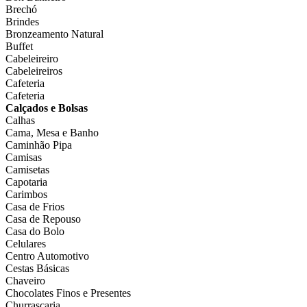
Brechó
Brindes
Bronzeamento Natural
Buffet
Cabeleireiro
Cabeleireiros
Cafeteria
Cafeteria
Calçados e Bolsas
Calhas
Cama, Mesa e Banho
Caminhão Pipa
Camisas
Camisetas
Capotaria
Carimbos
Casa de Frios
Casa de Repouso
Casa do Bolo
Celulares
Centro Automotivo
Cestas Básicas
Chaveiro
Chocolates Finos e Presentes
Churrascaria