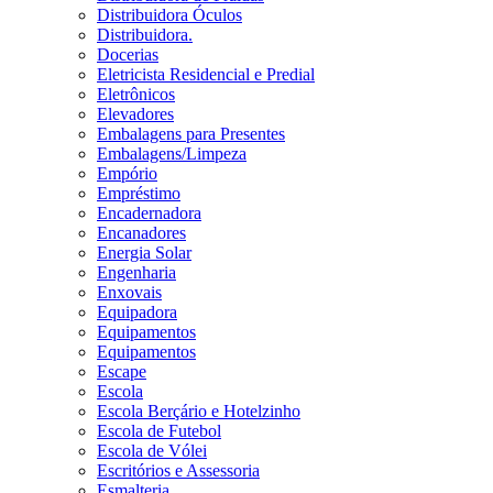
Distribuidora Óculos
Distribuidora.
Docerias
Eletricista Residencial e Predial
Eletrônicos
Elevadores
Embalagens para Presentes
Embalagens/Limpeza
Empório
Empréstimo
Encadernadora
Encanadores
Energia Solar
Engenharia
Enxovais
Equipadora
Equipamentos
Equipamentos
Escape
Escola
Escola Berçário e Hotelzinho
Escola de Futebol
Escola de Vólei
Escritórios e Assessoria
Esmalteria