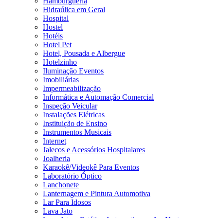
Hamburgueria
Hidraúlica em Geral
Hospital
Hostel
Hotéis
Hotel Pet
Hotel, Pousada e Albergue
Hotelzinho
Iluminação Eventos
Imobiliárias
Impermeabilização
Informática e Automação Comercial
Inspeção Veicular
Instalações Elétricas
Instituição de Ensino
Instrumentos Musicais
Internet
Jalecos e Acessórios Hospitalares
Joalheria
Karaokê/Videokê Para Eventos
Laboratório Óptico
Lanchonete
Lanternagem e Pintura Automotiva
Lar Para Idosos
Lava Jato