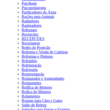
Psicólogo
Psicopedagogia
Purificadores de Água
Rações para Animais
Radiadores
Rastreadores
Reboques
Recepções
RECEPÇÕES
Reciclagem
Redes de Proteção
Reforma e Venda de Cadeiras
Reformas e Pinturas
Refratário
Refrigeração
Relojoaria
Representação
Restaurador e Antiguidades
Restaurantes
Retífica de Motores
Retíica de Motores
Rolamentos
Roupas para Cães e Gatos
Salão de Beleza
Salgados para Festas e Eventos