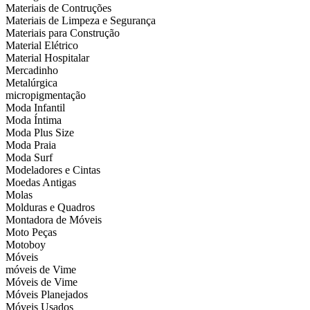
Materiais de Contruções
Materiais de Limpeza e Segurança
Materiais para Construção
Material Elétrico
Material Hospitalar
Mercadinho
Metalúrgica
micropigmentação
Moda Infantil
Moda Íntima
Moda Plus Size
Moda Praia
Moda Surf
Modeladores e Cintas
Moedas Antigas
Molas
Molduras e Quadros
Montadora de Móveis
Moto Peças
Motoboy
Móveis
móveis de Vime
Móveis de Vime
Móveis Planejados
Móveis Usados