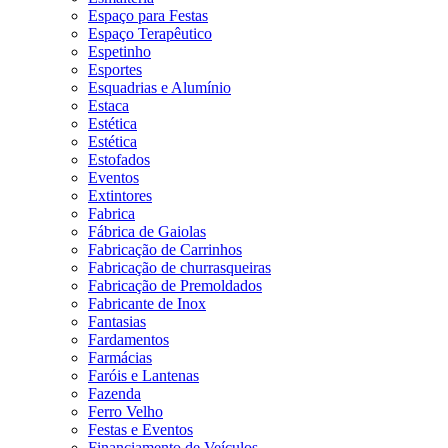
Espaço para Festas
Espaço Terapêutico
Espetinho
Esportes
Esquadrias e Alumínio
Estaca
Estética
Estética
Estofados
Eventos
Extintores
Fabrica
Fábrica de Gaiolas
Fabricação de Carrinhos
Fabricação de churrasqueiras
Fabricação de Premoldados
Fabricante de Inox
Fantasias
Fardamentos
Farmácias
Faróis e Lantenas
Fazenda
Ferro Velho
Festas e Eventos
Financiamento de Veículos