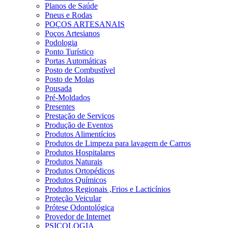
Planos de Saúde
Pneus e Rodas
POÇOS ARTESANAIS
Poços Artesianos
Podologia
Ponto Turístico
Portas Automáticas
Posto de Combustível
Posto de Molas
Pousada
Pré-Moldados
Presentes
Prestação de Serviços
Produção de Eventos
Produtos Alimentícios
Produtos de Limpeza para lavagem de Carros
Produtos Hospitalares
Produtos Naturais
Produtos Ortopédicos
Produtos Químicos
Produtos Regionais ,Frios e Lacticínios
Proteção Veicular
Prótese Odontológica
Provedor de Internet
PSICOLOGIA