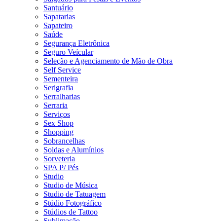
Santuário
Sapatarias
Sapateiro
Saúde
Segurança Eletrônica
Seguro Veícular
Seleção e Agenciamento de Mão de Obra
Self Service
Sementeira
Serigrafia
Serralharias
Serraria
Serviços
Sex Shop
Shopping
Sobrancelhas
Soldas e Alumínios
Sorveteria
SPA P/ Pés
Studio
Studio de Música
Studio de Tatuagem
Stúdio Fotográfico
Stúdios de Tattoo
Sublimação