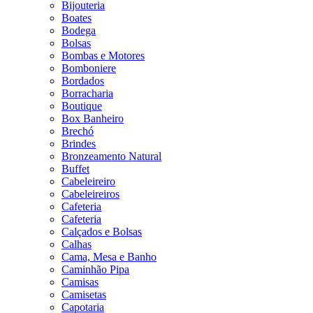
Bijouteria
Boates
Bodega
Bolsas
Bombas e Motores
Bomboniere
Bordados
Borracharia
Boutique
Box Banheiro
Brechó
Brindes
Bronzeamento Natural
Buffet
Cabeleireiro
Cabeleireiros
Cafeteria
Cafeteria
Calçados e Bolsas
Calhas
Cama, Mesa e Banho
Caminhão Pipa
Camisas
Camisetas
Capotaria