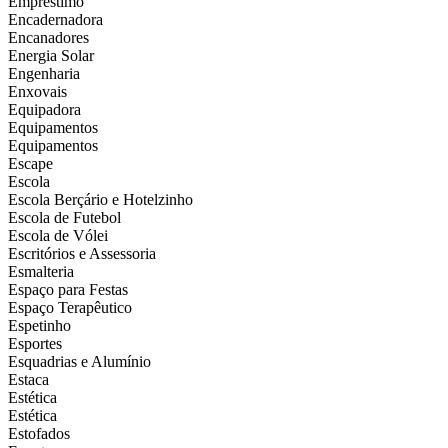
Empréstimo
Encadernadora
Encanadores
Energia Solar
Engenharia
Enxovais
Equipadora
Equipamentos
Equipamentos
Escape
Escola
Escola Berçário e Hotelzinho
Escola de Futebol
Escola de Vólei
Escritórios e Assessoria
Esmalteria
Espaço para Festas
Espaço Terapêutico
Espetinho
Esportes
Esquadrias e Alumínio
Estaca
Estética
Estética
Estofados