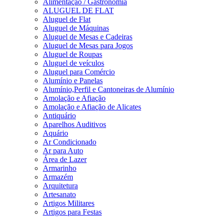
Alimentação / Gastronomia
ALUGUEL DE FLAT
Aluguel de Flat
Aluguel de Máquinas
Aluguel de Mesas e Cadeiras
Aluguel de Mesas para Jogos
Aluguel de Roupas
Aluguel de veículos
Aluguel para Comércio
Alumínio e Panelas
Alumínio,Perfil e Cantoneiras de Alumínio
Amolação e Afiação
Amolação e Afiação de Alicates
Antiquário
Aparelhos Auditivos
Aquário
Ar Condicionado
Ar para Auto
Área de Lazer
Armarinho
Armazém
Arquitetura
Artesanato
Artigos Militares
Artigos para Festas