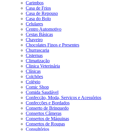
Carimbos
Casa de Frios
Casa de Repouso
Casa do Bolo
Celulares
Centro Automotivo
Cestas Básicas
Chaveiro
Chocolates Finos e Presentes
Churrascaria
Cisternas
Climatização
Clinica Veterinária
Clínicas
Colchões
Colégio
Comic Shop
Comida Saudável
Confecção, Moda, Serviços e Acessórios
Confecções e Bordados
Conserto de Brinquedo
Consertos Câmeras
Consertos de Máquinas
Consertos de Roupas
Consultórios