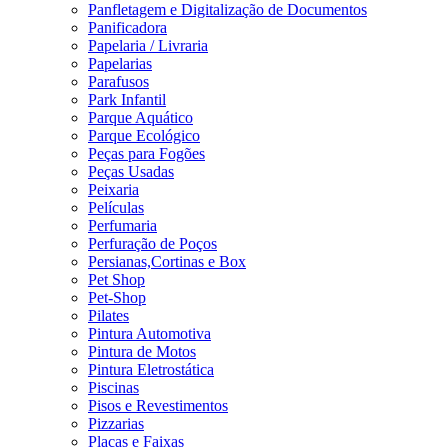
Panfletagem e Digitalização de Documentos
Panificadora
Papelaria / Livraria
Papelarias
Parafusos
Park Infantil
Parque Aquático
Parque Ecológico
Peças para Fogões
Peças Usadas
Peixaria
Películas
Perfumaria
Perfuração de Poços
Persianas,Cortinas e Box
Pet Shop
Pet-Shop
Pilates
Pintura Automotiva
Pintura de Motos
Pintura Eletrostática
Piscinas
Pisos e Revestimentos
Pizzarias
Placas e Faixas