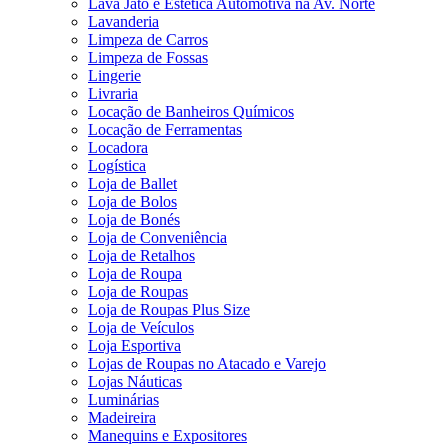
Lava Jato e Estética Automotiva na Av. Norte
Lavanderia
Limpeza de Carros
Limpeza de Fossas
Lingerie
Livraria
Locação de Banheiros Químicos
Locação de Ferramentas
Locadora
Logística
Loja de Ballet
Loja de Bolos
Loja de Bonés
Loja de Conveniência
Loja de Retalhos
Loja de Roupa
Loja de Roupas
Loja de Roupas Plus Size
Loja de Veículos
Loja Esportiva
Lojas de Roupas no Atacado e Varejo
Lojas Náuticas
Luminárias
Madeireira
Manequins e Expositores