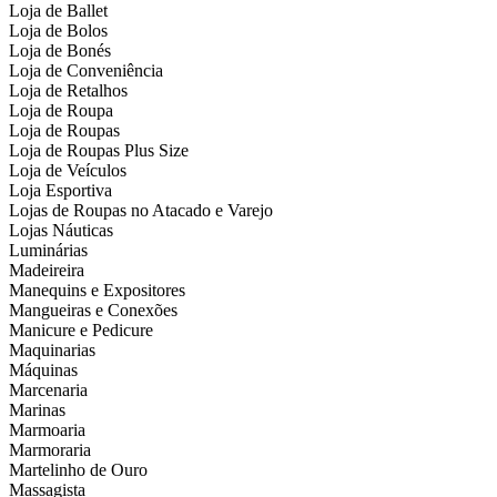
Loja de Ballet
Loja de Bolos
Loja de Bonés
Loja de Conveniência
Loja de Retalhos
Loja de Roupa
Loja de Roupas
Loja de Roupas Plus Size
Loja de Veículos
Loja Esportiva
Lojas de Roupas no Atacado e Varejo
Lojas Náuticas
Luminárias
Madeireira
Manequins e Expositores
Mangueiras e Conexões
Manicure e Pedicure
Maquinarias
Máquinas
Marcenaria
Marinas
Marmoaria
Marmoraria
Martelinho de Ouro
Massagista