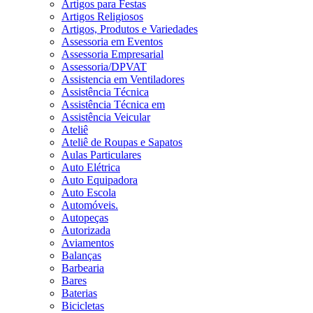
Artigos para Festas
Artigos Religiosos
Artigos, Produtos e Variedades
Assessoria em Eventos
Assessoria Empresarial
Assessoria/DPVAT
Assistencia em Ventiladores
Assistência Técnica
Assistência Técnica em
Assistência Veicular
Ateliê
Ateliê de Roupas e Sapatos
Aulas Particulares
Auto Elétrica
Auto Equipadora
Auto Escola
Automóveis.
Autopeças
Autorizada
Aviamentos
Balanças
Barbearia
Bares
Baterias
Bicicletas