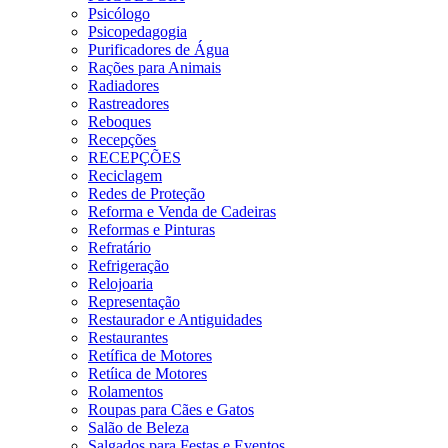
Psicólogo
Psicopedagogia
Purificadores de Água
Rações para Animais
Radiadores
Rastreadores
Reboques
Recepções
RECEPÇÕES
Reciclagem
Redes de Proteção
Reforma e Venda de Cadeiras
Reformas e Pinturas
Refratário
Refrigeração
Relojoaria
Representação
Restaurador e Antiguidades
Restaurantes
Retífica de Motores
Retíica de Motores
Rolamentos
Roupas para Cães e Gatos
Salão de Beleza
Salgados para Festas e Eventos