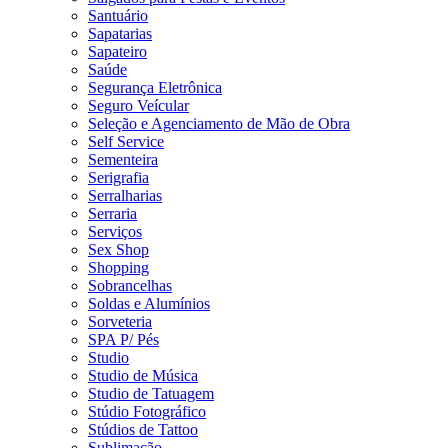
Santuário
Sapatarias
Sapateiro
Saúde
Segurança Eletrônica
Seguro Veícular
Seleção e Agenciamento de Mão de Obra
Self Service
Sementeira
Serigrafia
Serralharias
Serraria
Serviços
Sex Shop
Shopping
Sobrancelhas
Soldas e Alumínios
Sorveteria
SPA P/ Pés
Studio
Studio de Música
Studio de Tatuagem
Stúdio Fotográfico
Stúdios de Tattoo
Sublimação