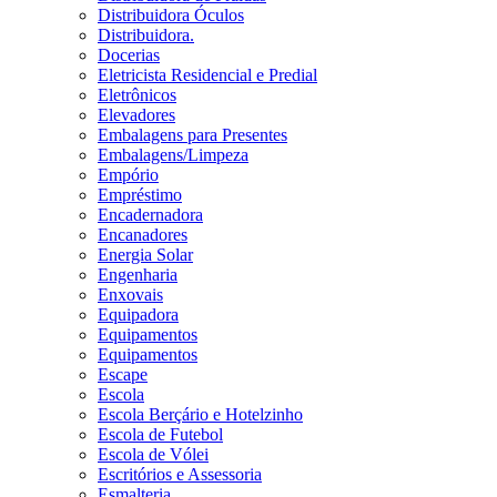
Distribuidora Óculos
Distribuidora.
Docerias
Eletricista Residencial e Predial
Eletrônicos
Elevadores
Embalagens para Presentes
Embalagens/Limpeza
Empório
Empréstimo
Encadernadora
Encanadores
Energia Solar
Engenharia
Enxovais
Equipadora
Equipamentos
Equipamentos
Escape
Escola
Escola Berçário e Hotelzinho
Escola de Futebol
Escola de Vólei
Escritórios e Assessoria
Esmalteria