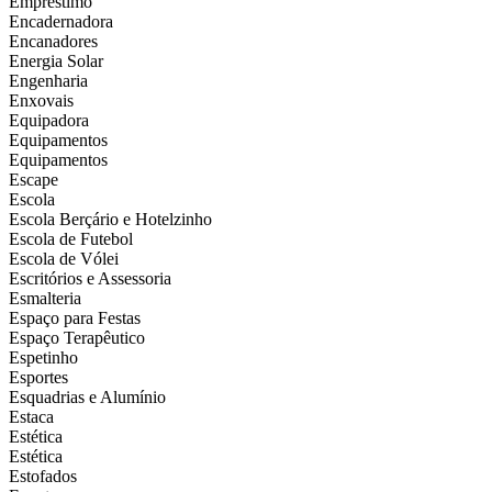
Empréstimo
Encadernadora
Encanadores
Energia Solar
Engenharia
Enxovais
Equipadora
Equipamentos
Equipamentos
Escape
Escola
Escola Berçário e Hotelzinho
Escola de Futebol
Escola de Vólei
Escritórios e Assessoria
Esmalteria
Espaço para Festas
Espaço Terapêutico
Espetinho
Esportes
Esquadrias e Alumínio
Estaca
Estética
Estética
Estofados