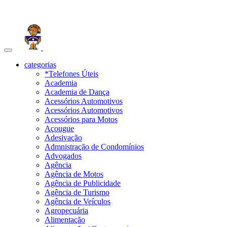
Toggle
navigation
categorias
*Telefones Úteis
Academia
Academia de Dança
Acessórios Automotivos
Acessórios Automotivos
Acessórios para Motos
Açougue
Adesivação
Admnistração de Condomínios
Advogados
Agência
Agência de Motos
Agência de Publicidade
Agência de Turismo
Agência de Veículos
Agropecuária
Alimentação