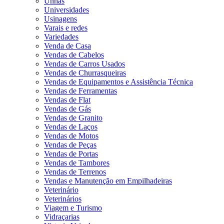
Unhas
Universidades
Usinagens
Varais e redes
Variedades
Venda de Casa
Vendas de Cabelos
Vendas de Carros Usados
Vendas de Churrasqueiras
Vendas de Equipamentos e Assistência Técnica
Vendas de Ferramentas
Vendas de Flat
Vendas de Gás
Vendas de Granito
Vendas de Laços
Vendas de Motos
Vendas de Peças
Vendas de Portas
Vendas de Tambores
Vendas de Terrenos
Vendas e Manutenção em Empilhadeiras
Veterinário
Veterinários
Viagem e Turismo
Vidraçarias