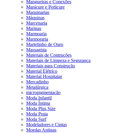
Mangueiras e Conexões
Manicure e Pedicure
Maquinarias
Máquinas
Marcenaria
Marinas
Marmoaria
Marmoraria
Martelinho de Ouro
Massagista
Materiais de Contruções
Materiais de Limpeza e Segurança
Materiais para Construção
Material Elétrico
Material Hospitalar
Mercadinho
Metalúrgica
micropigmentação
Moda Infantil
Moda Íntima
Moda Plus Size
Moda Praia
Moda Surf
Modeladores e Cintas
Moedas Antigas