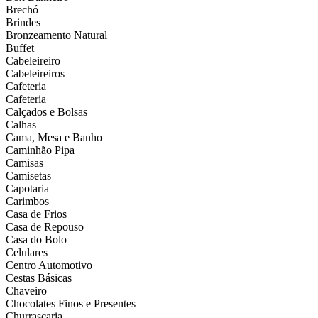
Brechó
Brindes
Bronzeamento Natural
Buffet
Cabeleireiro
Cabeleireiros
Cafeteria
Cafeteria
Calçados e Bolsas
Calhas
Cama, Mesa e Banho
Caminhão Pipa
Camisas
Camisetas
Capotaria
Carimbos
Casa de Frios
Casa de Repouso
Casa do Bolo
Celulares
Centro Automotivo
Cestas Básicas
Chaveiro
Chocolates Finos e Presentes
Churrascaria