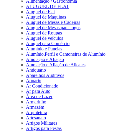
Alimentação / Gastronomia
ALUGUEL DE FLAT
Aluguel de Flat
Aluguel de Máquinas
Aluguel de Mesas e Cadeiras
Aluguel de Mesas para Jogos
Aluguel de Roupas
Aluguel de veículos
Aluguel para Comércio
Alumínio e Panelas
Alumínio,Perfil e Cantoneiras de Alumínio
Amolação e Afiação
Amolação e Afiação de Alicates
Antiquário
Aparelhos Auditivos
Aquário
Ar Condicionado
Ar para Auto
Área de Lazer
Armarinho
Armazém
Arquitetura
Artesanato
Artigos Militares
Artigos para Festas