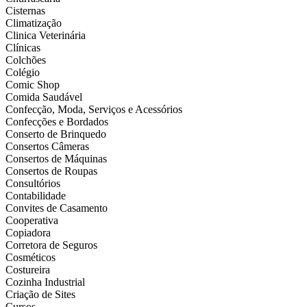
Cisternas
Climatização
Clinica Veterinária
Clínicas
Colchões
Colégio
Comic Shop
Comida Saudável
Confecção, Moda, Serviços e Acessórios
Confecções e Bordados
Conserto de Brinquedo
Consertos Câmeras
Consertos de Máquinas
Consertos de Roupas
Consultórios
Contabilidade
Convites de Casamento
Cooperativa
Copiadora
Corretora de Seguros
Cosméticos
Costureira
Cozinha Industrial
Criação de Sites
Cursos