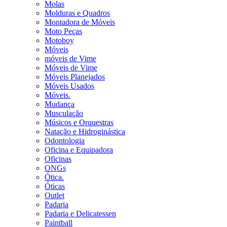
Molas
Molduras e Quadros
Montadora de Móveis
Moto Peças
Motoboy
Móveis
móveis de Vime
Móveis de Vime
Móveis Planejados
Móveis Usados
Móveis.
Mudança
Musculação
Músicos e Orquestras
Natação e Hidroginástica
Odontologia
Oficina e Equipadora
Oficinas
ONGs
Ótica.
Óticas
Outlet
Padaria
Padaria e Delicatessen
Paintball