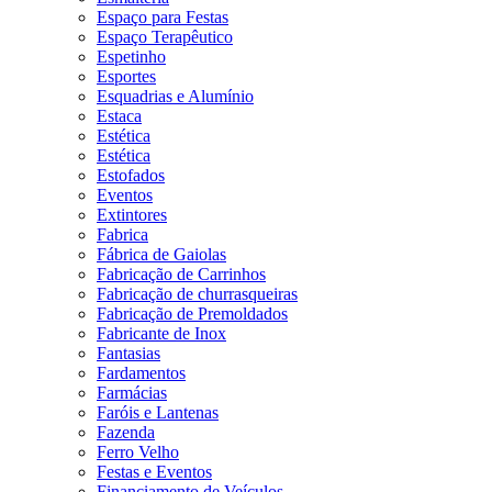
Espaço para Festas
Espaço Terapêutico
Espetinho
Esportes
Esquadrias e Alumínio
Estaca
Estética
Estética
Estofados
Eventos
Extintores
Fabrica
Fábrica de Gaiolas
Fabricação de Carrinhos
Fabricação de churrasqueiras
Fabricação de Premoldados
Fabricante de Inox
Fantasias
Fardamentos
Farmácias
Faróis e Lantenas
Fazenda
Ferro Velho
Festas e Eventos
Financiamento de Veículos