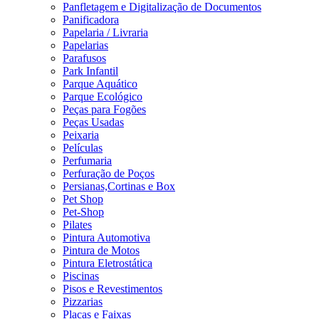
Panfletagem e Digitalização de Documentos
Panificadora
Papelaria / Livraria
Papelarias
Parafusos
Park Infantil
Parque Aquático
Parque Ecológico
Peças para Fogões
Peças Usadas
Peixaria
Películas
Perfumaria
Perfuração de Poços
Persianas,Cortinas e Box
Pet Shop
Pet-Shop
Pilates
Pintura Automotiva
Pintura de Motos
Pintura Eletrostática
Piscinas
Pisos e Revestimentos
Pizzarias
Placas e Faixas