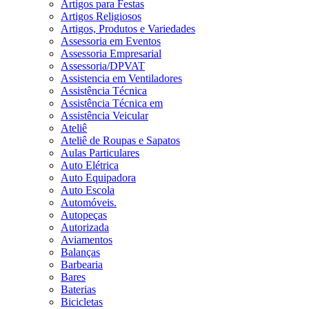
Artigos para Festas
Artigos Religiosos
Artigos, Produtos e Variedades
Assessoria em Eventos
Assessoria Empresarial
Assessoria/DPVAT
Assistencia em Ventiladores
Assistência Técnica
Assistência Técnica em
Assistência Veicular
Ateliê
Ateliê de Roupas e Sapatos
Aulas Particulares
Auto Elétrica
Auto Equipadora
Auto Escola
Automóveis.
Autopeças
Autorizada
Aviamentos
Balanças
Barbearia
Bares
Baterias
Bicicletas