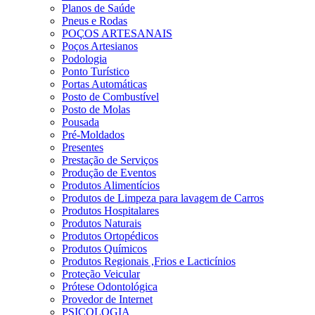
Planos de Saúde
Pneus e Rodas
POÇOS ARTESANAIS
Poços Artesianos
Podologia
Ponto Turístico
Portas Automáticas
Posto de Combustível
Posto de Molas
Pousada
Pré-Moldados
Presentes
Prestação de Serviços
Produção de Eventos
Produtos Alimentícios
Produtos de Limpeza para lavagem de Carros
Produtos Hospitalares
Produtos Naturais
Produtos Ortopédicos
Produtos Químicos
Produtos Regionais ,Frios e Lacticínios
Proteção Veicular
Prótese Odontológica
Provedor de Internet
PSICOLOGIA