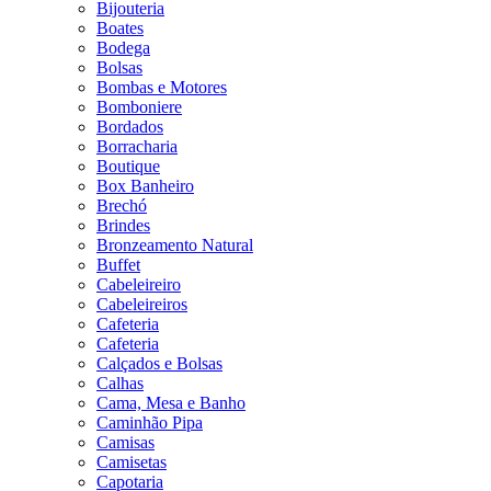
Bijouteria
Boates
Bodega
Bolsas
Bombas e Motores
Bomboniere
Bordados
Borracharia
Boutique
Box Banheiro
Brechó
Brindes
Bronzeamento Natural
Buffet
Cabeleireiro
Cabeleireiros
Cafeteria
Cafeteria
Calçados e Bolsas
Calhas
Cama, Mesa e Banho
Caminhão Pipa
Camisas
Camisetas
Capotaria