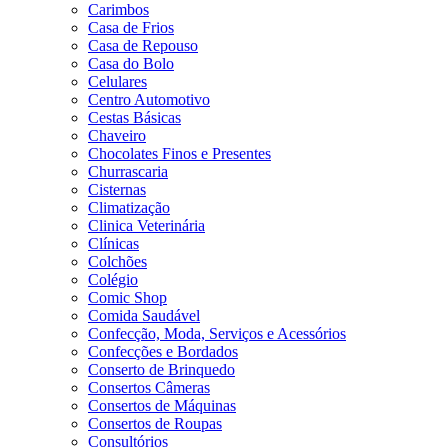
Carimbos
Casa de Frios
Casa de Repouso
Casa do Bolo
Celulares
Centro Automotivo
Cestas Básicas
Chaveiro
Chocolates Finos e Presentes
Churrascaria
Cisternas
Climatização
Clinica Veterinária
Clínicas
Colchões
Colégio
Comic Shop
Comida Saudável
Confecção, Moda, Serviços e Acessórios
Confecções e Bordados
Conserto de Brinquedo
Consertos Câmeras
Consertos de Máquinas
Consertos de Roupas
Consultórios