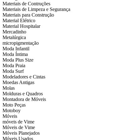
Materiais de Contruções
Materiais de Limpeza e Segurança
Materiais para Construção
Material Elétrico
Material Hospitalar
Mercadinho
Metalúrgica
micropigmentação
Moda Infantil
Moda Íntima
Moda Plus Size
Moda Praia
Moda Surf
Modeladores e Cintas
Moedas Antigas
Molas
Molduras e Quadros
Montadora de Móveis
Moto Peças
Motoboy
Móveis
móveis de Vime
Móveis de Vime
Móveis Planejados
Móveis Usados