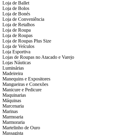
Loja de Ballet
Loja de Bolos
Loja de Bonés
Loja de Conveniência
Loja de Retalhos
Loja de Roupa
Loja de Roupas
Loja de Roupas Plus Size
Loja de Veículos
Loja Esportiva
Lojas de Roupas no Atacado e Varejo
Lojas Náuticas
Luminárias
Madeireira
Manequins e Expositores
Mangueiras e Conexões
Manicure e Pedicure
Maquinarias
Máquinas
Marcenaria
Marinas
Marmoaria
Marmoraria
Martelinho de Ouro
Massagista