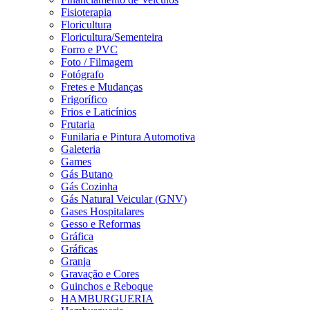
Fisioterapia
Floricultura
Floricultura/Sementeira
Forro e PVC
Foto / Filmagem
Fotógrafo
Fretes e Mudanças
Frigorífico
Frios e Laticínios
Frutaria
Funilaria e Pintura Automotiva
Galeteria
Games
Gás Butano
Gás Cozinha
Gás Natural Veicular (GNV)
Gases Hospitalares
Gesso e Reformas
Gráfica
Gráficas
Granja
Gravação e Cores
Guinchos e Reboque
HAMBURGUERIA