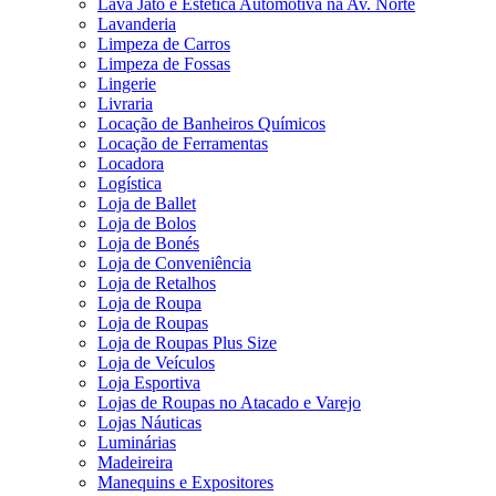
Lava Jato e Estética Automotiva na Av. Norte
Lavanderia
Limpeza de Carros
Limpeza de Fossas
Lingerie
Livraria
Locação de Banheiros Químicos
Locação de Ferramentas
Locadora
Logística
Loja de Ballet
Loja de Bolos
Loja de Bonés
Loja de Conveniência
Loja de Retalhos
Loja de Roupa
Loja de Roupas
Loja de Roupas Plus Size
Loja de Veículos
Loja Esportiva
Lojas de Roupas no Atacado e Varejo
Lojas Náuticas
Luminárias
Madeireira
Manequins e Expositores