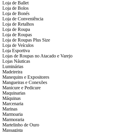
Loja de Ballet
Loja de Bolos
Loja de Bonés
Loja de Conveniência
Loja de Retalhos
Loja de Roupa
Loja de Roupas
Loja de Roupas Plus Size
Loja de Veículos
Loja Esportiva
Lojas de Roupas no Atacado e Varejo
Lojas Náuticas
Luminárias
Madeireira
Manequins e Expositores
Mangueiras e Conexões
Manicure e Pedicure
Maquinarias
Máquinas
Marcenaria
Marinas
Marmoaria
Marmoraria
Martelinho de Ouro
Massagista