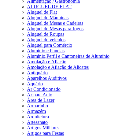
Alimentação / Gastronomia
ALUGUEL DE FLAT
Aluguel de Flat
Aluguel de Máquinas
Aluguel de Mesas e Cadeiras
Aluguel de Mesas para Jogos
Aluguel de Roupas
Aluguel de veículos
Aluguel para Comércio
Alumínio e Panelas
Alumínio,Perfil e Cantoneiras de Alumínio
Amolação e Afiação
Amolação e Afiação de Alicates
Antiquário
Aparelhos Auditivos
Aquário
Ar Condicionado
Ar para Auto
Área de Lazer
Armarinho
Armazém
Arquitetura
Artesanato
Artigos Militares
Artigos para Festas