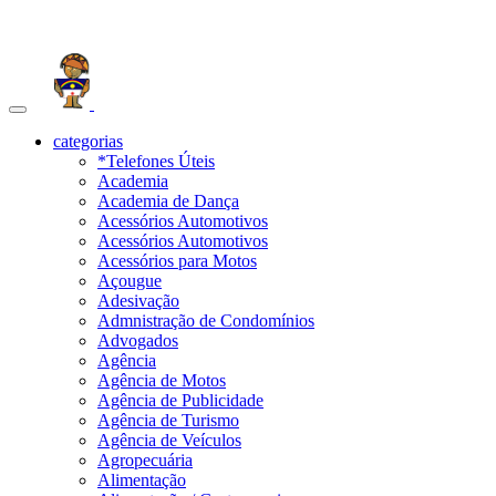
Toggle
navigation
categorias
*Telefones Úteis
Academia
Academia de Dança
Acessórios Automotivos
Acessórios Automotivos
Acessórios para Motos
Açougue
Adesivação
Admnistração de Condomínios
Advogados
Agência
Agência de Motos
Agência de Publicidade
Agência de Turismo
Agência de Veículos
Agropecuária
Alimentação