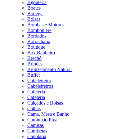
Bijouteria
Boates
Bodega
Bolsas
Bombas e Motores
Bomboniere
Bordados
Borracharia
Boutique
Box Banheiro
Brechó
Brindes
Bronzeamento Natural
Buffet
Cabeleireiro
Cabeleireiros
Cafeteria
Cafeteria
Calçados e Bolsas
Calhas
Cama, Mesa e Banho
Caminhão Pipa
Camisas
Camisetas
Capotaria