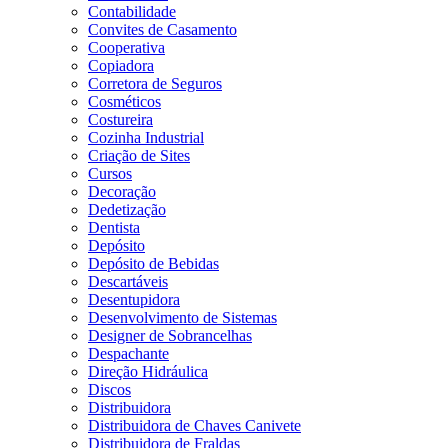
Contabilidade
Convites de Casamento
Cooperativa
Copiadora
Corretora de Seguros
Cosméticos
Costureira
Cozinha Industrial
Criação de Sites
Cursos
Decoração
Dedetização
Dentista
Depósito
Depósito de Bebidas
Descartáveis
Desentupidora
Desenvolvimento de Sistemas
Designer de Sobrancelhas
Despachante
Direção Hidráulica
Discos
Distribuidora
Distribuidora de Chaves Canivete
Distribuidora de Fraldas