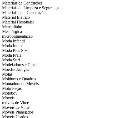
Materiais de Contruções
Materiais de Limpeza e Segurança
Materiais para Construção
Material Elétrico
Material Hospitalar
Mercadinho
Metalúrgica
micropigmentação
Moda Infantil
Moda Íntima
Moda Plus Size
Moda Praia
Moda Surf
Modeladores e Cintas
Moedas Antigas
Molas
Molduras e Quadros
Montadora de Móveis
Moto Peças
Motoboy
Móveis
móveis de Vime
Móveis de Vime
Móveis Planejados
Móveis Usados