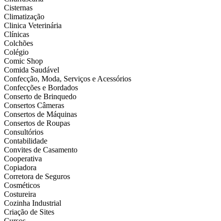
Cisternas
Climatização
Clinica Veterinária
Clínicas
Colchões
Colégio
Comic Shop
Comida Saudável
Confecção, Moda, Serviços e Acessórios
Confecções e Bordados
Conserto de Brinquedo
Consertos Câmeras
Consertos de Máquinas
Consertos de Roupas
Consultórios
Contabilidade
Convites de Casamento
Cooperativa
Copiadora
Corretora de Seguros
Cosméticos
Costureira
Cozinha Industrial
Criação de Sites
Cursos