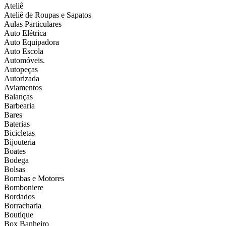
Ateliê
Ateliê de Roupas e Sapatos
Aulas Particulares
Auto Elétrica
Auto Equipadora
Auto Escola
Automóveis.
Autopeças
Autorizada
Aviamentos
Balanças
Barbearia
Bares
Baterias
Bicicletas
Bijouteria
Boates
Bodega
Bolsas
Bombas e Motores
Bomboniere
Bordados
Borracharia
Boutique
Box Banheiro