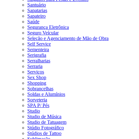
Santuário
Sapatarias
Sapateiro
Saúde
Segurança Eletrônica
Seguro Veícular
Seleção e Agenciamento de Mão de Obra
Self Service
Sementeira
Serigrafia
Serralharias
Serraria
Serviços
Sex Shop
Shopping
Sobrancelhas
Soldas e Alumínios
Sorveteria
SPA P/ Pés
Studio
Studio de Música
Studio de Tatuagem
Stúdio Fotográfico
Stúdios de Tattoo
Sublimação