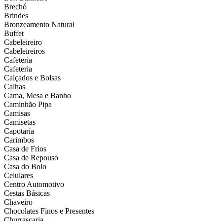
Brechó
Brindes
Bronzeamento Natural
Buffet
Cabeleireiro
Cabeleireiros
Cafeteria
Cafeteria
Calçados e Bolsas
Calhas
Cama, Mesa e Banho
Caminhão Pipa
Camisas
Camisetas
Capotaria
Carimbos
Casa de Frios
Casa de Repouso
Casa do Bolo
Celulares
Centro Automotivo
Cestas Básicas
Chaveiro
Chocolates Finos e Presentes
Churrascaria