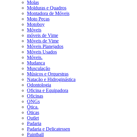
Molas
Molduras e Quadros
Montadora de Móveis
Moto Peças
Motoboy
Móveis
móveis de Vime
Móveis de Vime
Móveis Planejados
Móveis Usados
Móveis.
Mudança
Musculação
Músicos e Orquestras
Natação e Hidroginástica
Odontologia
Oficina e Equipadora
Oficinas
ONGs
Ótica.
Óticas
Outlet
Padaria
Padaria e Delicatessen
Paintball