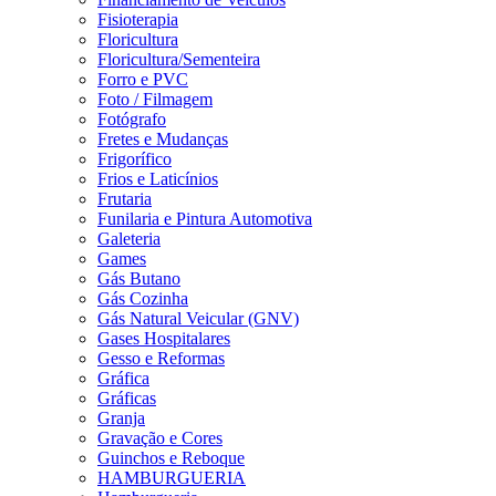
Fisioterapia
Floricultura
Floricultura/Sementeira
Forro e PVC
Foto / Filmagem
Fotógrafo
Fretes e Mudanças
Frigorífico
Frios e Laticínios
Frutaria
Funilaria e Pintura Automotiva
Galeteria
Games
Gás Butano
Gás Cozinha
Gás Natural Veicular (GNV)
Gases Hospitalares
Gesso e Reformas
Gráfica
Gráficas
Granja
Gravação e Cores
Guinchos e Reboque
HAMBURGUERIA