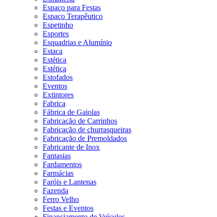
Espaço para Festas
Espaço Terapêutico
Espetinho
Esportes
Esquadrias e Alumínio
Estaca
Estética
Estética
Estofados
Eventos
Extintores
Fabrica
Fábrica de Gaiolas
Fabricação de Carrinhos
Fabricação de churrasqueiras
Fabricação de Premoldados
Fabricante de Inox
Fantasias
Fardamentos
Farmácias
Faróis e Lantenas
Fazenda
Ferro Velho
Festas e Eventos
Financiamento de Veículos