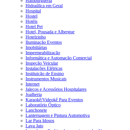
Hamburgueria
Hidraúlica em Geral
Hospital
Hostel
Hotéis
Hotel Pet
Hotel, Pousada e Albergue
Hotelzinho
Iluminação Eventos
Imobiliárias
Impermeabilização
Informática e Automação Comercial
Inspeção Veicular
Instalações Elétricas
Instituição de Ensino
Instrumentos Musicais
Internet
Jalecos e Acessórios Hospitalares
Joalheria
Karaokê/Videokê Para Eventos
Laboratório Óptico
Lanchonete
Lanternagem e Pintura Automotiva
Lar Para Idosos
Lava Jato