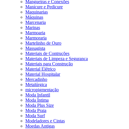
Mangueiras e Conexões
Manicure e Pedicure
Maquinarias
Máquinas
Marcenaria
Marinas
Marmoaria
Marmoraria
Martelinho de Ouro
Massagista
Materiais de Contruções
Materiais de Limpeza e Segurança
Materiais para Construção
Material Elétrico
Material Hospitalar
Mercadinho
Metalúrgica
micropigmentação
Moda Infantil
Moda Íntima
Moda Plus Size
Moda Praia
Moda Surf
Modeladores e Cintas
Moedas Antigas