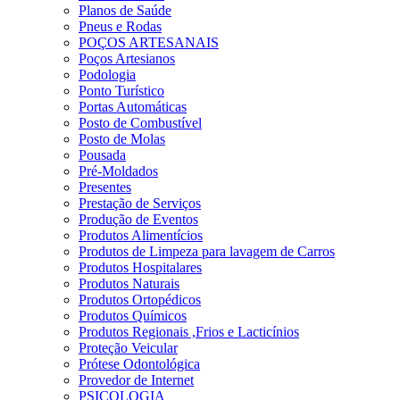
Planos de Saúde
Pneus e Rodas
POÇOS ARTESANAIS
Poços Artesianos
Podologia
Ponto Turístico
Portas Automáticas
Posto de Combustível
Posto de Molas
Pousada
Pré-Moldados
Presentes
Prestação de Serviços
Produção de Eventos
Produtos Alimentícios
Produtos de Limpeza para lavagem de Carros
Produtos Hospitalares
Produtos Naturais
Produtos Ortopédicos
Produtos Químicos
Produtos Regionais ,Frios e Lacticínios
Proteção Veicular
Prótese Odontológica
Provedor de Internet
PSICOLOGIA