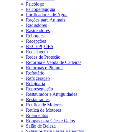
Psicólogo
Psicopedagogia
Purificadores de Água
Rações para Animais
Radiadores
Rastreadores
Reboques
Recepções
RECEPÇÕES
Reciclagem
Redes de Proteção
Reforma e Venda de Cadeiras
Reformas e Pinturas
Refratário
Refrigeração
Relojoaria
Representação
Restaurador e Antiguidades
Restaurantes
Retífica de Motores
Retíica de Motores
Rolamentos
Roupas para Cães e Gatos
Salão de Beleza
Salgados para Festas e Eventos