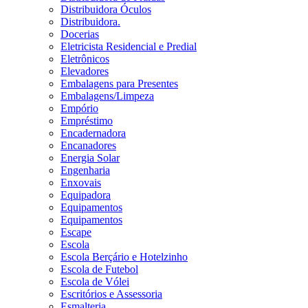
Distribuidora Óculos
Distribuidora.
Docerias
Eletricista Residencial e Predial
Eletrônicos
Elevadores
Embalagens para Presentes
Embalagens/Limpeza
Empório
Empréstimo
Encadernadora
Encanadores
Energia Solar
Engenharia
Enxovais
Equipadora
Equipamentos
Equipamentos
Escape
Escola
Escola Berçário e Hotelzinho
Escola de Futebol
Escola de Vólei
Escritórios e Assessoria
Esmalteria