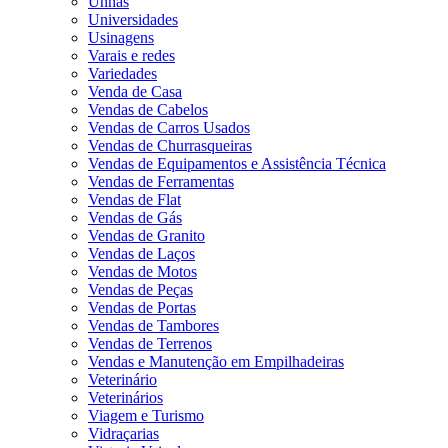
Unhas
Universidades
Usinagens
Varais e redes
Variedades
Venda de Casa
Vendas de Cabelos
Vendas de Carros Usados
Vendas de Churrasqueiras
Vendas de Equipamentos e Assistência Técnica
Vendas de Ferramentas
Vendas de Flat
Vendas de Gás
Vendas de Granito
Vendas de Laços
Vendas de Motos
Vendas de Peças
Vendas de Portas
Vendas de Tambores
Vendas de Terrenos
Vendas e Manutenção em Empilhadeiras
Veterinário
Veterinários
Viagem e Turismo
Vidraçarias