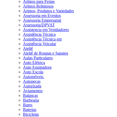
Artigos para Festas
Artigos Religiosos
Artigos, Produtos e Variedades
Assessoria em Eventos
Assessoria Empresarial
Assessoria/DPVAT
Assistencia em Ventiladores
Assistência Técnica
Assistência Técnica em
Assistência Veicular
Ateliê
Ateliê de Roupas e Sapatos
Aulas Particulares
Auto Elétrica
Auto Equipadora
Auto Escola
Automóveis.
Autopeças
Autorizada
Aviamentos
Balanças
Barbearia
Bares
Baterias
Bicicletas