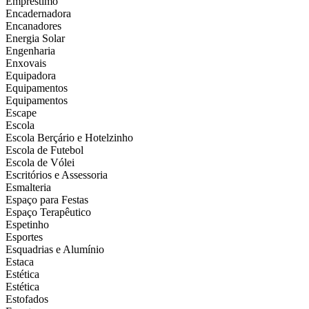
Empréstimo
Encadernadora
Encanadores
Energia Solar
Engenharia
Enxovais
Equipadora
Equipamentos
Equipamentos
Escape
Escola
Escola Berçário e Hotelzinho
Escola de Futebol
Escola de Vólei
Escritórios e Assessoria
Esmalteria
Espaço para Festas
Espaço Terapêutico
Espetinho
Esportes
Esquadrias e Alumínio
Estaca
Estética
Estética
Estofados