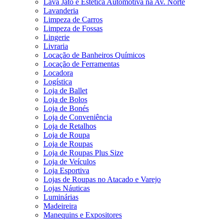
Lava Jato e Estética Automotiva na Av. Norte
Lavanderia
Limpeza de Carros
Limpeza de Fossas
Lingerie
Livraria
Locação de Banheiros Químicos
Locação de Ferramentas
Locadora
Logística
Loja de Ballet
Loja de Bolos
Loja de Bonés
Loja de Conveniência
Loja de Retalhos
Loja de Roupa
Loja de Roupas
Loja de Roupas Plus Size
Loja de Veículos
Loja Esportiva
Lojas de Roupas no Atacado e Varejo
Lojas Náuticas
Luminárias
Madeireira
Manequins e Expositores