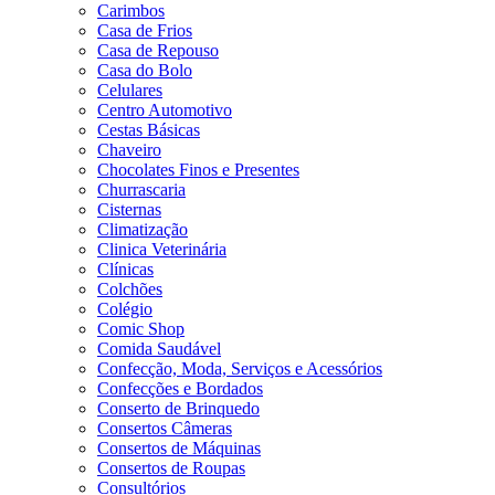
Carimbos
Casa de Frios
Casa de Repouso
Casa do Bolo
Celulares
Centro Automotivo
Cestas Básicas
Chaveiro
Chocolates Finos e Presentes
Churrascaria
Cisternas
Climatização
Clinica Veterinária
Clínicas
Colchões
Colégio
Comic Shop
Comida Saudável
Confecção, Moda, Serviços e Acessórios
Confecções e Bordados
Conserto de Brinquedo
Consertos Câmeras
Consertos de Máquinas
Consertos de Roupas
Consultórios