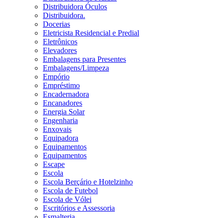
Distribuidora Óculos
Distribuidora.
Docerias
Eletricista Residencial e Predial
Eletrônicos
Elevadores
Embalagens para Presentes
Embalagens/Limpeza
Empório
Empréstimo
Encadernadora
Encanadores
Energia Solar
Engenharia
Enxovais
Equipadora
Equipamentos
Equipamentos
Escape
Escola
Escola Berçário e Hotelzinho
Escola de Futebol
Escola de Vólei
Escritórios e Assessoria
Esmalteria