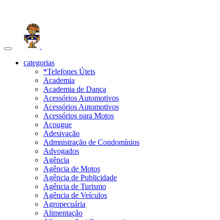
Toggle
navigation
categorias
*Telefones Úteis
Academia
Academia de Dança
Acessórios Automotivos
Acessórios Automotivos
Acessórios para Motos
Açougue
Adesivação
Admnistração de Condomínios
Advogados
Agência
Agência de Motos
Agência de Publicidade
Agência de Turismo
Agência de Veículos
Agropecuária
Alimentação