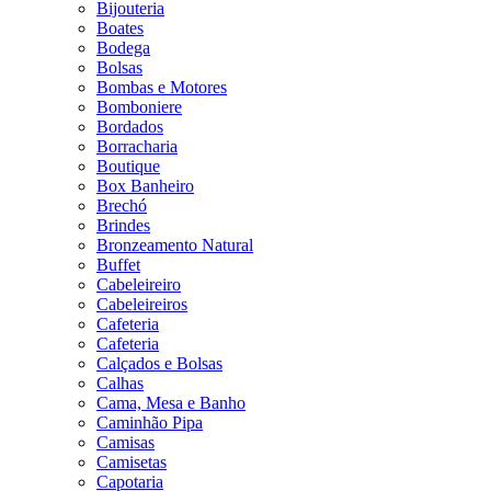
Bijouteria
Boates
Bodega
Bolsas
Bombas e Motores
Bomboniere
Bordados
Borracharia
Boutique
Box Banheiro
Brechó
Brindes
Bronzeamento Natural
Buffet
Cabeleireiro
Cabeleireiros
Cafeteria
Cafeteria
Calçados e Bolsas
Calhas
Cama, Mesa e Banho
Caminhão Pipa
Camisas
Camisetas
Capotaria