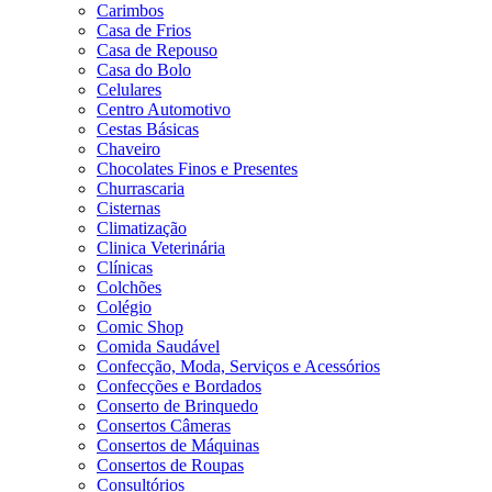
Carimbos
Casa de Frios
Casa de Repouso
Casa do Bolo
Celulares
Centro Automotivo
Cestas Básicas
Chaveiro
Chocolates Finos e Presentes
Churrascaria
Cisternas
Climatização
Clinica Veterinária
Clínicas
Colchões
Colégio
Comic Shop
Comida Saudável
Confecção, Moda, Serviços e Acessórios
Confecções e Bordados
Conserto de Brinquedo
Consertos Câmeras
Consertos de Máquinas
Consertos de Roupas
Consultórios