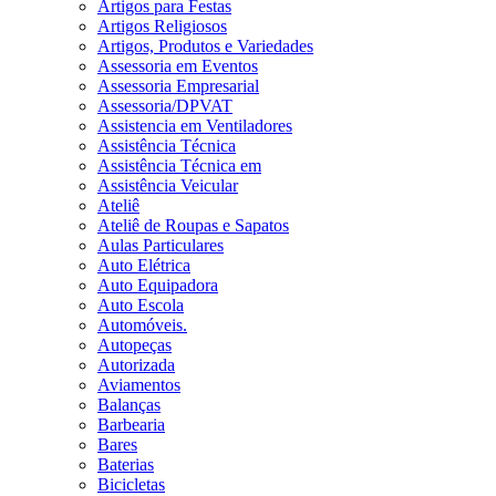
Artigos para Festas
Artigos Religiosos
Artigos, Produtos e Variedades
Assessoria em Eventos
Assessoria Empresarial
Assessoria/DPVAT
Assistencia em Ventiladores
Assistência Técnica
Assistência Técnica em
Assistência Veicular
Ateliê
Ateliê de Roupas e Sapatos
Aulas Particulares
Auto Elétrica
Auto Equipadora
Auto Escola
Automóveis.
Autopeças
Autorizada
Aviamentos
Balanças
Barbearia
Bares
Baterias
Bicicletas