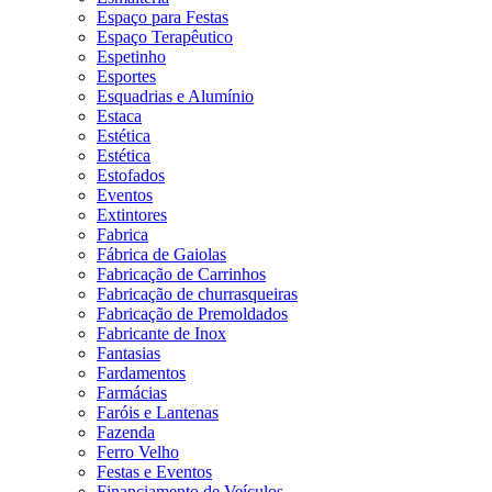
Espaço para Festas
Espaço Terapêutico
Espetinho
Esportes
Esquadrias e Alumínio
Estaca
Estética
Estética
Estofados
Eventos
Extintores
Fabrica
Fábrica de Gaiolas
Fabricação de Carrinhos
Fabricação de churrasqueiras
Fabricação de Premoldados
Fabricante de Inox
Fantasias
Fardamentos
Farmácias
Faróis e Lantenas
Fazenda
Ferro Velho
Festas e Eventos
Financiamento de Veículos