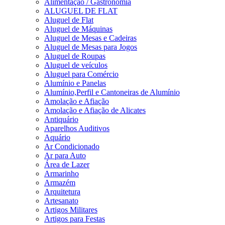
Alimentação / Gastronomia
ALUGUEL DE FLAT
Aluguel de Flat
Aluguel de Máquinas
Aluguel de Mesas e Cadeiras
Aluguel de Mesas para Jogos
Aluguel de Roupas
Aluguel de veículos
Aluguel para Comércio
Alumínio e Panelas
Alumínio,Perfil e Cantoneiras de Alumínio
Amolação e Afiação
Amolação e Afiação de Alicates
Antiquário
Aparelhos Auditivos
Aquário
Ar Condicionado
Ar para Auto
Área de Lazer
Armarinho
Armazém
Arquitetura
Artesanato
Artigos Militares
Artigos para Festas