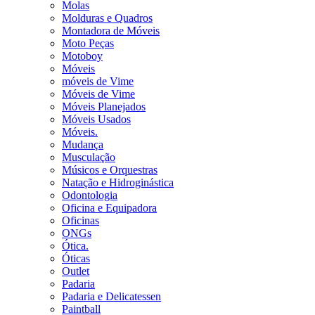
Molas
Molduras e Quadros
Montadora de Móveis
Moto Peças
Motoboy
Móveis
móveis de Vime
Móveis de Vime
Móveis Planejados
Móveis Usados
Móveis.
Mudança
Musculação
Músicos e Orquestras
Natação e Hidroginástica
Odontologia
Oficina e Equipadora
Oficinas
ONGs
Ótica.
Óticas
Outlet
Padaria
Padaria e Delicatessen
Paintball