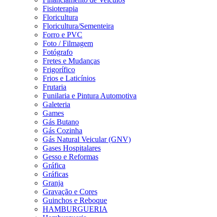
Fisioterapia
Floricultura
Floricultura/Sementeira
Forro e PVC
Foto / Filmagem
Fotógrafo
Fretes e Mudanças
Frigorífico
Frios e Laticínios
Frutaria
Funilaria e Pintura Automotiva
Galeteria
Games
Gás Butano
Gás Cozinha
Gás Natural Veicular (GNV)
Gases Hospitalares
Gesso e Reformas
Gráfica
Gráficas
Granja
Gravação e Cores
Guinchos e Reboque
HAMBURGUERIA