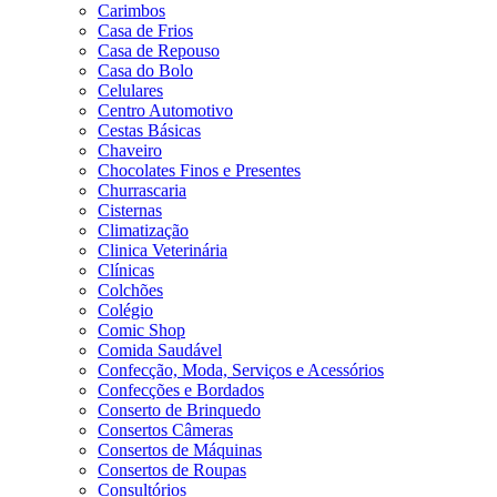
Carimbos
Casa de Frios
Casa de Repouso
Casa do Bolo
Celulares
Centro Automotivo
Cestas Básicas
Chaveiro
Chocolates Finos e Presentes
Churrascaria
Cisternas
Climatização
Clinica Veterinária
Clínicas
Colchões
Colégio
Comic Shop
Comida Saudável
Confecção, Moda, Serviços e Acessórios
Confecções e Bordados
Conserto de Brinquedo
Consertos Câmeras
Consertos de Máquinas
Consertos de Roupas
Consultórios