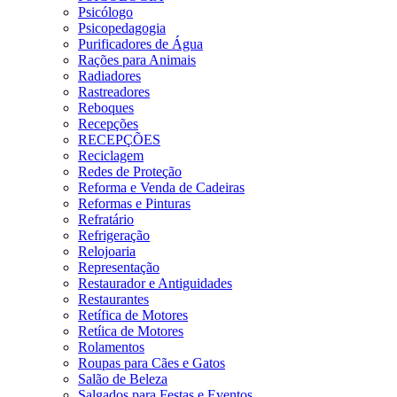
Psicólogo
Psicopedagogia
Purificadores de Água
Rações para Animais
Radiadores
Rastreadores
Reboques
Recepções
RECEPÇÕES
Reciclagem
Redes de Proteção
Reforma e Venda de Cadeiras
Reformas e Pinturas
Refratário
Refrigeração
Relojoaria
Representação
Restaurador e Antiguidades
Restaurantes
Retífica de Motores
Retíica de Motores
Rolamentos
Roupas para Cães e Gatos
Salão de Beleza
Salgados para Festas e Eventos