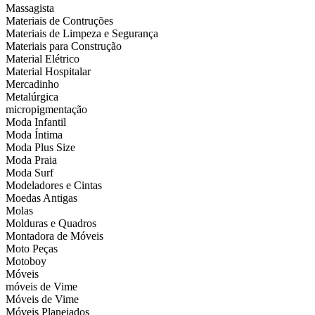
Massagista
Materiais de Contruções
Materiais de Limpeza e Segurança
Materiais para Construção
Material Elétrico
Material Hospitalar
Mercadinho
Metalúrgica
micropigmentação
Moda Infantil
Moda Íntima
Moda Plus Size
Moda Praia
Moda Surf
Modeladores e Cintas
Moedas Antigas
Molas
Molduras e Quadros
Montadora de Móveis
Moto Peças
Motoboy
Móveis
móveis de Vime
Móveis de Vime
Móveis Planejados