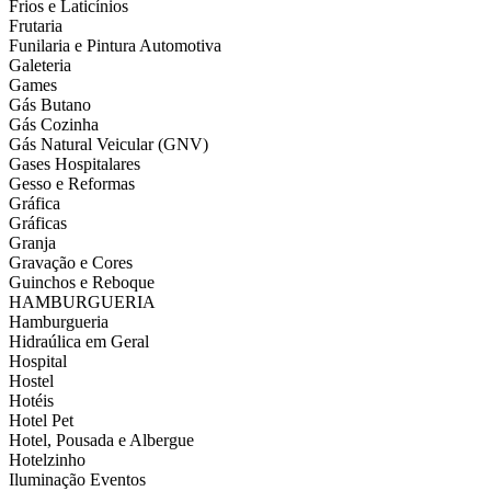
Frios e Laticínios
Frutaria
Funilaria e Pintura Automotiva
Galeteria
Games
Gás Butano
Gás Cozinha
Gás Natural Veicular (GNV)
Gases Hospitalares
Gesso e Reformas
Gráfica
Gráficas
Granja
Gravação e Cores
Guinchos e Reboque
HAMBURGUERIA
Hamburgueria
Hidraúlica em Geral
Hospital
Hostel
Hotéis
Hotel Pet
Hotel, Pousada e Albergue
Hotelzinho
Iluminação Eventos