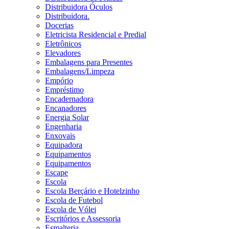
Distribuidora Óculos
Distribuidora.
Docerias
Eletricista Residencial e Predial
Eletrônicos
Elevadores
Embalagens para Presentes
Embalagens/Limpeza
Empório
Empréstimo
Encadernadora
Encanadores
Energia Solar
Engenharia
Enxovais
Equipadora
Equipamentos
Equipamentos
Escape
Escola
Escola Berçário e Hotelzinho
Escola de Futebol
Escola de Vólei
Escritórios e Assessoria
Esmalteria