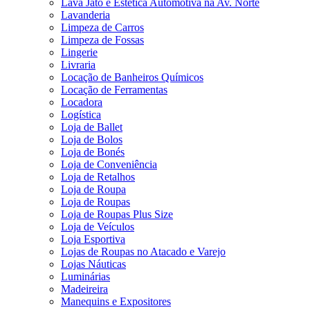
Lava Jato e Estética Automotiva na Av. Norte
Lavanderia
Limpeza de Carros
Limpeza de Fossas
Lingerie
Livraria
Locação de Banheiros Químicos
Locação de Ferramentas
Locadora
Logística
Loja de Ballet
Loja de Bolos
Loja de Bonés
Loja de Conveniência
Loja de Retalhos
Loja de Roupa
Loja de Roupas
Loja de Roupas Plus Size
Loja de Veículos
Loja Esportiva
Lojas de Roupas no Atacado e Varejo
Lojas Náuticas
Luminárias
Madeireira
Manequins e Expositores