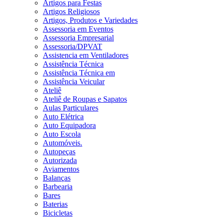
Artigos para Festas
Artigos Religiosos
Artigos, Produtos e Variedades
Assessoria em Eventos
Assessoria Empresarial
Assessoria/DPVAT
Assistencia em Ventiladores
Assistência Técnica
Assistência Técnica em
Assistência Veicular
Ateliê
Ateliê de Roupas e Sapatos
Aulas Particulares
Auto Elétrica
Auto Equipadora
Auto Escola
Automóveis.
Autopeças
Autorizada
Aviamentos
Balanças
Barbearia
Bares
Baterias
Bicicletas