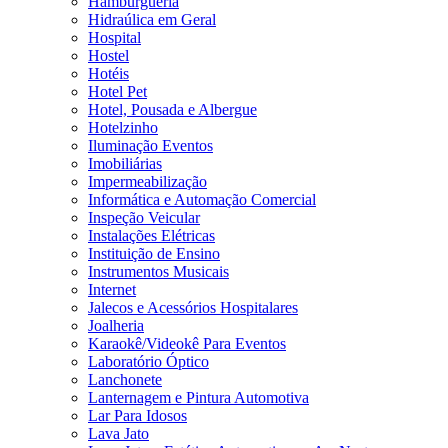
Hamburgueria
Hidraúlica em Geral
Hospital
Hostel
Hotéis
Hotel Pet
Hotel, Pousada e Albergue
Hotelzinho
Iluminação Eventos
Imobiliárias
Impermeabilização
Informática e Automação Comercial
Inspeção Veicular
Instalações Elétricas
Instituição de Ensino
Instrumentos Musicais
Internet
Jalecos e Acessórios Hospitalares
Joalheria
Karaokê/Videokê Para Eventos
Laboratório Óptico
Lanchonete
Lanternagem e Pintura Automotiva
Lar Para Idosos
Lava Jato