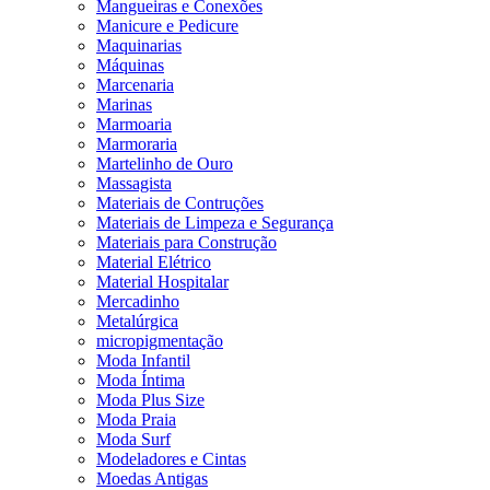
Mangueiras e Conexões
Manicure e Pedicure
Maquinarias
Máquinas
Marcenaria
Marinas
Marmoaria
Marmoraria
Martelinho de Ouro
Massagista
Materiais de Contruções
Materiais de Limpeza e Segurança
Materiais para Construção
Material Elétrico
Material Hospitalar
Mercadinho
Metalúrgica
micropigmentação
Moda Infantil
Moda Íntima
Moda Plus Size
Moda Praia
Moda Surf
Modeladores e Cintas
Moedas Antigas