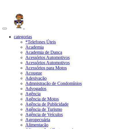
Toggle
navigation
categorias
*Telefones Úteis
Academia
Academia de Dança
Acessórios Automotivos
Acessórios Automotivos
Acessórios para Motos
Açougue
Adesivação
Admnistração de Condomínios
Advogados
Agência
Agência de Motos
Agência de Publicidade
Agência de Turismo
Agência de Veículos
Agropecuária
Alimentação