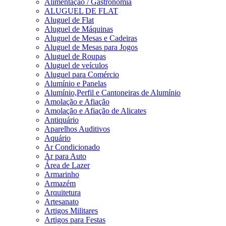
Alimentação / Gastronomia
ALUGUEL DE FLAT
Aluguel de Flat
Aluguel de Máquinas
Aluguel de Mesas e Cadeiras
Aluguel de Mesas para Jogos
Aluguel de Roupas
Aluguel de veículos
Aluguel para Comércio
Alumínio e Panelas
Alumínio,Perfil e Cantoneiras de Alumínio
Amolação e Afiação
Amolação e Afiação de Alicates
Antiquário
Aparelhos Auditivos
Aquário
Ar Condicionado
Ar para Auto
Área de Lazer
Armarinho
Armazém
Arquitetura
Artesanato
Artigos Militares
Artigos para Festas