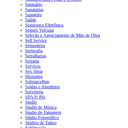
Santuário
Sapatarias
Sapateiro
Saúde
Segurança Eletrônica
Seguro Veícular
Seleção e Agenciamento de Mão de Obra
Self Service
Sementeira
Serigrafia
Serralharias
Serraria
Serviços
Sex Shop
Shopping
Sobrancelhas
Soldas e Alumínios
Sorveteria
SPA P/ Pés
Studio
Studio de Música
Studio de Tatuagem
Stúdio Fotográfico
Stúdios de Tattoo
Sublimação