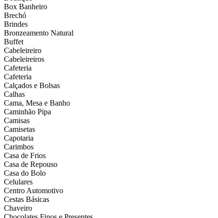
Box Banheiro
Brechó
Brindes
Bronzeamento Natural
Buffet
Cabeleireiro
Cabeleireiros
Cafeteria
Cafeteria
Calçados e Bolsas
Calhas
Cama, Mesa e Banho
Caminhão Pipa
Camisas
Camisetas
Capotaria
Carimbos
Casa de Frios
Casa de Repouso
Casa do Bolo
Celulares
Centro Automotivo
Cestas Básicas
Chaveiro
Chocolates Finos e Presentes