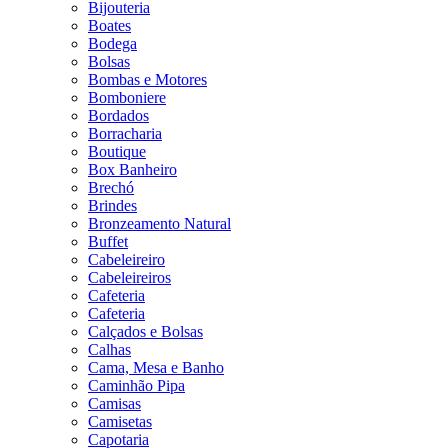
Bijouteria
Boates
Bodega
Bolsas
Bombas e Motores
Bomboniere
Bordados
Borracharia
Boutique
Box Banheiro
Brechó
Brindes
Bronzeamento Natural
Buffet
Cabeleireiro
Cabeleireiros
Cafeteria
Cafeteria
Calçados e Bolsas
Calhas
Cama, Mesa e Banho
Caminhão Pipa
Camisas
Camisetas
Capotaria