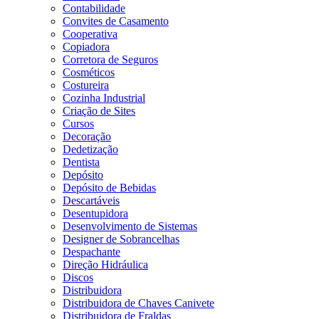
Contabilidade
Convites de Casamento
Cooperativa
Copiadora
Corretora de Seguros
Cosméticos
Costureira
Cozinha Industrial
Criação de Sites
Cursos
Decoração
Dedetização
Dentista
Depósito
Depósito de Bebidas
Descartáveis
Desentupidora
Desenvolvimento de Sistemas
Designer de Sobrancelhas
Despachante
Direção Hidráulica
Discos
Distribuidora
Distribuidora de Chaves Canivete
Distribuidora de Fraldas