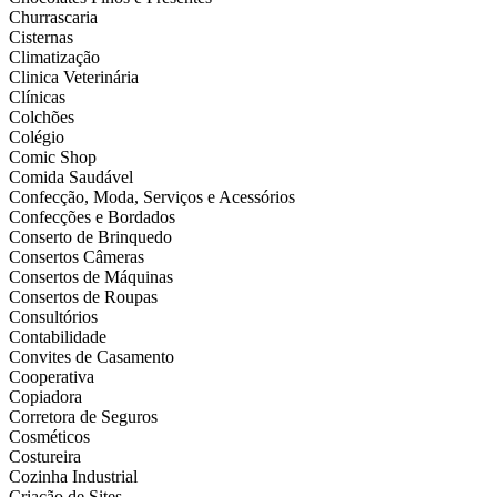
Churrascaria
Cisternas
Climatização
Clinica Veterinária
Clínicas
Colchões
Colégio
Comic Shop
Comida Saudável
Confecção, Moda, Serviços e Acessórios
Confecções e Bordados
Conserto de Brinquedo
Consertos Câmeras
Consertos de Máquinas
Consertos de Roupas
Consultórios
Contabilidade
Convites de Casamento
Cooperativa
Copiadora
Corretora de Seguros
Cosméticos
Costureira
Cozinha Industrial
Criação de Sites