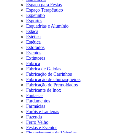
Espaço para Festas
Espaço Terapêutico
Espetinho
Esportes
Esquadrias e Alumínio
Estaca
Estética
Estética
Estofados
Eventos
Extintores
Fabrica
Fábrica de Gaiolas
Fabricação de Carrinhos
Fabricação de churrasqueiras
Fabricação de Premoldados
Fabricante de Inox
Fantasias
Fardamentos
Farmácias
Faróis e Lantenas
Fazenda
Ferro Velho
Festas e Eventos
Financiamento de Veículos