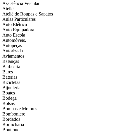
Assistência Veicular
Ateliê
Ateliê de Roupas e Sapatos
Aulas Particulares
Auto Elétrica
Auto Equipadora
Auto Escola
Automóveis.
Autopeças
Autorizada
Aviamentos
Balanças
Barbearia
Bares
Baterias
Bicicletas
Bijouteria
Boates
Bodega
Bolsas
Bombas e Motores
Bomboniere
Bordados
Borracharia
Boutique