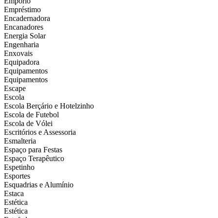
Empório
Empréstimo
Encadernadora
Encanadores
Energia Solar
Engenharia
Enxovais
Equipadora
Equipamentos
Equipamentos
Escape
Escola
Escola Berçário e Hotelzinho
Escola de Futebol
Escola de Vólei
Escritórios e Assessoria
Esmalteria
Espaço para Festas
Espaço Terapêutico
Espetinho
Esportes
Esquadrias e Alumínio
Estaca
Estética
Estética