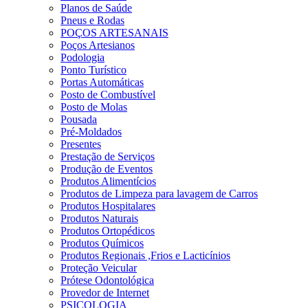
Planos de Saúde
Pneus e Rodas
POÇOS ARTESANAIS
Poços Artesianos
Podologia
Ponto Turístico
Portas Automáticas
Posto de Combustível
Posto de Molas
Pousada
Pré-Moldados
Presentes
Prestação de Serviços
Produção de Eventos
Produtos Alimentícios
Produtos de Limpeza para lavagem de Carros
Produtos Hospitalares
Produtos Naturais
Produtos Ortopédicos
Produtos Químicos
Produtos Regionais ,Frios e Lacticínios
Proteção Veicular
Prótese Odontológica
Provedor de Internet
PSICOLOGIA