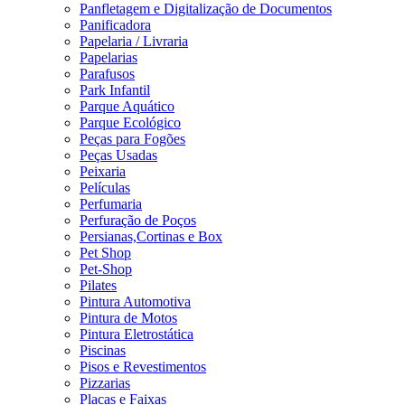
Panfletagem e Digitalização de Documentos
Panificadora
Papelaria / Livraria
Papelarias
Parafusos
Park Infantil
Parque Aquático
Parque Ecológico
Peças para Fogões
Peças Usadas
Peixaria
Películas
Perfumaria
Perfuração de Poços
Persianas,Cortinas e Box
Pet Shop
Pet-Shop
Pilates
Pintura Automotiva
Pintura de Motos
Pintura Eletrostática
Piscinas
Pisos e Revestimentos
Pizzarias
Placas e Faixas