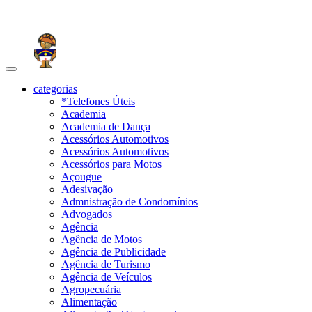
Toggle
navigation
categorias
*Telefones Úteis
Academia
Academia de Dança
Acessórios Automotivos
Acessórios Automotivos
Acessórios para Motos
Açougue
Adesivação
Admnistração de Condomínios
Advogados
Agência
Agência de Motos
Agência de Publicidade
Agência de Turismo
Agência de Veículos
Agropecuária
Alimentação