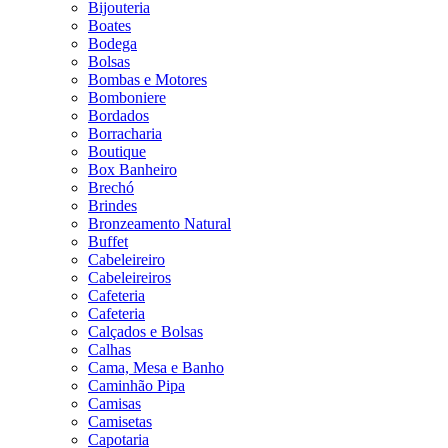
Bijouteria
Boates
Bodega
Bolsas
Bombas e Motores
Bomboniere
Bordados
Borracharia
Boutique
Box Banheiro
Brechó
Brindes
Bronzeamento Natural
Buffet
Cabeleireiro
Cabeleireiros
Cafeteria
Cafeteria
Calçados e Bolsas
Calhas
Cama, Mesa e Banho
Caminhão Pipa
Camisas
Camisetas
Capotaria