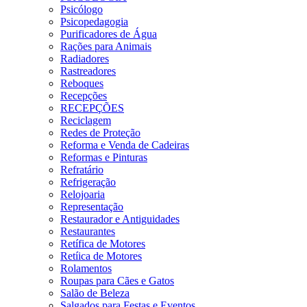
Psicólogo
Psicopedagogia
Purificadores de Água
Rações para Animais
Radiadores
Rastreadores
Reboques
Recepções
RECEPÇÕES
Reciclagem
Redes de Proteção
Reforma e Venda de Cadeiras
Reformas e Pinturas
Refratário
Refrigeração
Relojoaria
Representação
Restaurador e Antiguidades
Restaurantes
Retífica de Motores
Retíica de Motores
Rolamentos
Roupas para Cães e Gatos
Salão de Beleza
Salgados para Festas e Eventos