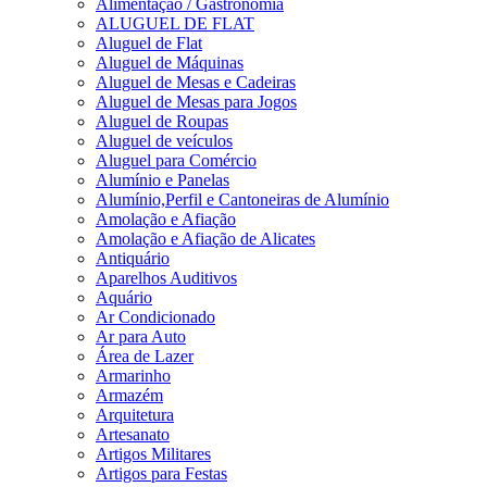
Alimentação / Gastronomia
ALUGUEL DE FLAT
Aluguel de Flat
Aluguel de Máquinas
Aluguel de Mesas e Cadeiras
Aluguel de Mesas para Jogos
Aluguel de Roupas
Aluguel de veículos
Aluguel para Comércio
Alumínio e Panelas
Alumínio,Perfil e Cantoneiras de Alumínio
Amolação e Afiação
Amolação e Afiação de Alicates
Antiquário
Aparelhos Auditivos
Aquário
Ar Condicionado
Ar para Auto
Área de Lazer
Armarinho
Armazém
Arquitetura
Artesanato
Artigos Militares
Artigos para Festas