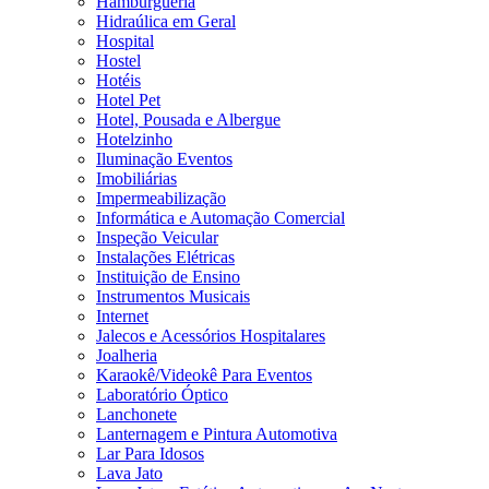
Hamburgueria
Hidraúlica em Geral
Hospital
Hostel
Hotéis
Hotel Pet
Hotel, Pousada e Albergue
Hotelzinho
Iluminação Eventos
Imobiliárias
Impermeabilização
Informática e Automação Comercial
Inspeção Veicular
Instalações Elétricas
Instituição de Ensino
Instrumentos Musicais
Internet
Jalecos e Acessórios Hospitalares
Joalheria
Karaokê/Videokê Para Eventos
Laboratório Óptico
Lanchonete
Lanternagem e Pintura Automotiva
Lar Para Idosos
Lava Jato