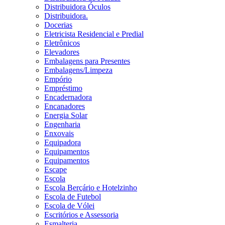
Distribuidora Óculos
Distribuidora.
Docerias
Eletricista Residencial e Predial
Eletrônicos
Elevadores
Embalagens para Presentes
Embalagens/Limpeza
Empório
Empréstimo
Encadernadora
Encanadores
Energia Solar
Engenharia
Enxovais
Equipadora
Equipamentos
Equipamentos
Escape
Escola
Escola Berçário e Hotelzinho
Escola de Futebol
Escola de Vólei
Escritórios e Assessoria
Esmalteria