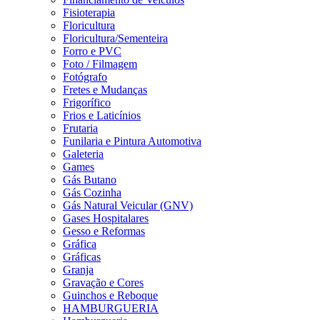
Fisioterapia
Floricultura
Floricultura/Sementeira
Forro e PVC
Foto / Filmagem
Fotógrafo
Fretes e Mudanças
Frigorífico
Frios e Laticínios
Frutaria
Funilaria e Pintura Automotiva
Galeteria
Games
Gás Butano
Gás Cozinha
Gás Natural Veicular (GNV)
Gases Hospitalares
Gesso e Reformas
Gráfica
Gráficas
Granja
Gravação e Cores
Guinchos e Reboque
HAMBURGUERIA