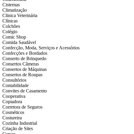
Cisternas
Climatização
Clinica Veterinária
Clínicas
Colchões
Colégio
Comic Shop
Comida Saudável
Confecção, Moda, Serviços e Acessórios
Confecções e Bordados
Conserto de Brinquedo
Consertos Câmeras
Consertos de Máquinas
Consertos de Roupas
Consultórios
Contabilidade
Convites de Casamento
Cooperativa
Copiadora
Corretora de Seguros
Cosméticos
Costureira
Cozinha Industrial
Criação de Sites
Cursos