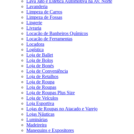
Lava Jato e Estética Automotiva na Av. Norte
Lavanderia
Limpeza de Carros
Limpeza de Fossas
Lingerie
Livraria
Locação de Banheiros Químicos
Locação de Ferramentas
Locadora
Logística
Loja de Ballet
Loja de Bolos
Loja de Bonés
Loja de Conveniência
Loja de Retalhos
Loja de Roupa
Loja de Roupas
Loja de Roupas Plus Size
Loja de Veículos
Loja Esportiva
Lojas de Roupas no Atacado e Varejo
Lojas Náuticas
Luminárias
Madeireira
Manequins e Expositores