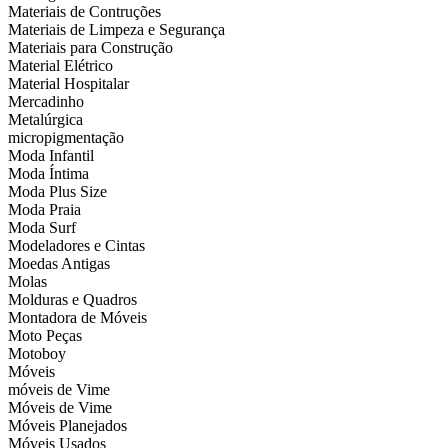
Materiais de Contruções
Materiais de Limpeza e Segurança
Materiais para Construção
Material Elétrico
Material Hospitalar
Mercadinho
Metalúrgica
micropigmentação
Moda Infantil
Moda Íntima
Moda Plus Size
Moda Praia
Moda Surf
Modeladores e Cintas
Moedas Antigas
Molas
Molduras e Quadros
Montadora de Móveis
Moto Peças
Motoboy
Móveis
móveis de Vime
Móveis de Vime
Móveis Planejados
Móveis Usados