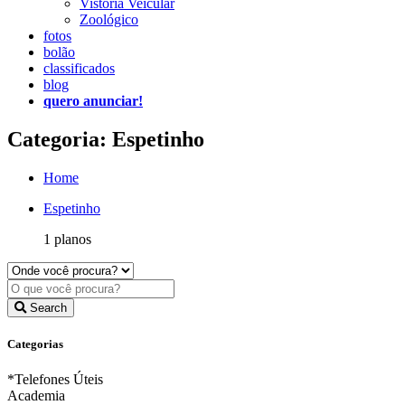
Vistoria Veicular
Zoológico
fotos
bolão
classificados
blog
quero anunciar!
Categoria: Espetinho
Home
Espetinho
1 planos
Search
Categorias
*Telefones Úteis
Academia