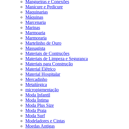
Mangueiras e Conexões
Manicure e Pedicure
Maquinarias
Máquinas
Marcenaria
Marinas
Marmoaria
Marmoraria
Martelinho de Ouro
Massagista
Materiais de Contruções
Materiais de Limpeza e Segurança
Materiais para Construção
Material Elétrico
Material Hospitalar
Mercadinho
Metalúrgica
micropigmentação
Moda Infantil
Moda Íntima
Moda Plus Size
Moda Praia
Moda Surf
Modeladores e Cintas
Moedas Antigas