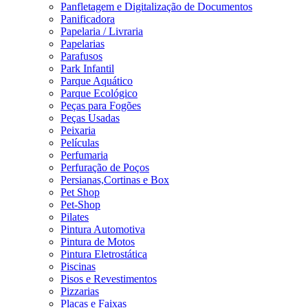
Panfletagem e Digitalização de Documentos
Panificadora
Papelaria / Livraria
Papelarias
Parafusos
Park Infantil
Parque Aquático
Parque Ecológico
Peças para Fogões
Peças Usadas
Peixaria
Películas
Perfumaria
Perfuração de Poços
Persianas,Cortinas e Box
Pet Shop
Pet-Shop
Pilates
Pintura Automotiva
Pintura de Motos
Pintura Eletrostática
Piscinas
Pisos e Revestimentos
Pizzarias
Placas e Faixas