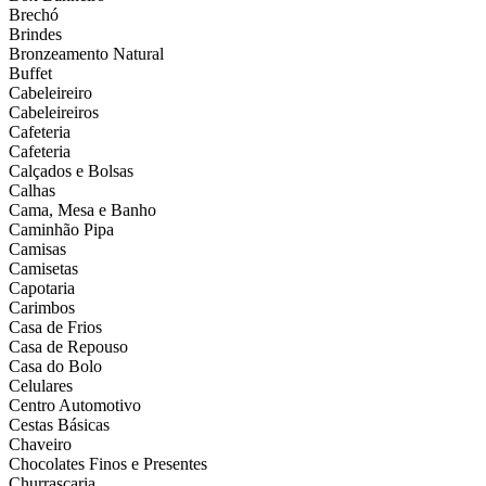
Brechó
Brindes
Bronzeamento Natural
Buffet
Cabeleireiro
Cabeleireiros
Cafeteria
Cafeteria
Calçados e Bolsas
Calhas
Cama, Mesa e Banho
Caminhão Pipa
Camisas
Camisetas
Capotaria
Carimbos
Casa de Frios
Casa de Repouso
Casa do Bolo
Celulares
Centro Automotivo
Cestas Básicas
Chaveiro
Chocolates Finos e Presentes
Churrascaria