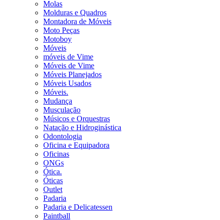
Molas
Molduras e Quadros
Montadora de Móveis
Moto Peças
Motoboy
Móveis
móveis de Vime
Móveis de Vime
Móveis Planejados
Móveis Usados
Móveis.
Mudança
Musculação
Músicos e Orquestras
Natação e Hidroginástica
Odontologia
Oficina e Equipadora
Oficinas
ONGs
Ótica.
Óticas
Outlet
Padaria
Padaria e Delicatessen
Paintball