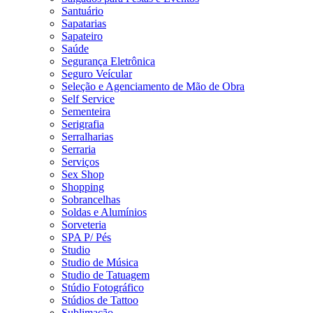
Santuário
Sapatarias
Sapateiro
Saúde
Segurança Eletrônica
Seguro Veícular
Seleção e Agenciamento de Mão de Obra
Self Service
Sementeira
Serigrafia
Serralharias
Serraria
Serviços
Sex Shop
Shopping
Sobrancelhas
Soldas e Alumínios
Sorveteria
SPA P/ Pés
Studio
Studio de Música
Studio de Tatuagem
Stúdio Fotográfico
Stúdios de Tattoo
Sublimação