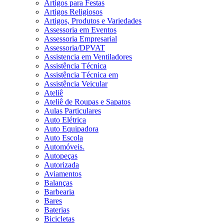
Artigos para Festas
Artigos Religiosos
Artigos, Produtos e Variedades
Assessoria em Eventos
Assessoria Empresarial
Assessoria/DPVAT
Assistencia em Ventiladores
Assistência Técnica
Assistência Técnica em
Assistência Veicular
Ateliê
Ateliê de Roupas e Sapatos
Aulas Particulares
Auto Elétrica
Auto Equipadora
Auto Escola
Automóveis.
Autopeças
Autorizada
Aviamentos
Balanças
Barbearia
Bares
Baterias
Bicicletas