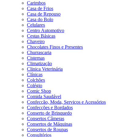
Carimbos
Casa de Frios
Casa de Repouso
Casa do Bolo
Celulares
Centro Automotivo
Cestas Básicas
Chaveiro
Chocolates Finos e Presentes
Churrascaria
Cisternas
Climatização
Clinica Veterinária
Clínicas
Colchões
Colégio
Comic Shop
Comida Saudável
Confecção, Moda, Serviços e Acessórios
Confecções e Bordados
Conserto de Brinquedo
Consertos Câmeras
Consertos de Máquinas
Consertos de Roupas
Consultórios