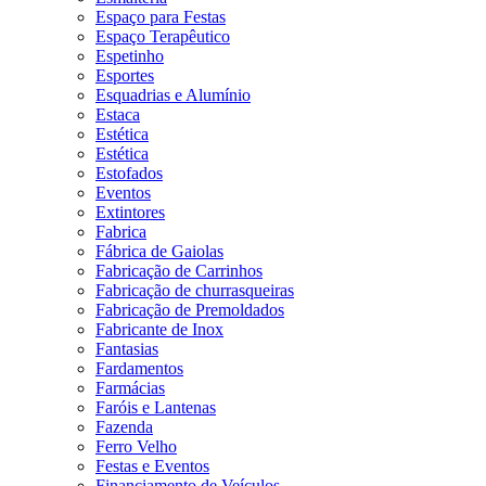
Espaço para Festas
Espaço Terapêutico
Espetinho
Esportes
Esquadrias e Alumínio
Estaca
Estética
Estética
Estofados
Eventos
Extintores
Fabrica
Fábrica de Gaiolas
Fabricação de Carrinhos
Fabricação de churrasqueiras
Fabricação de Premoldados
Fabricante de Inox
Fantasias
Fardamentos
Farmácias
Faróis e Lantenas
Fazenda
Ferro Velho
Festas e Eventos
Financiamento de Veículos