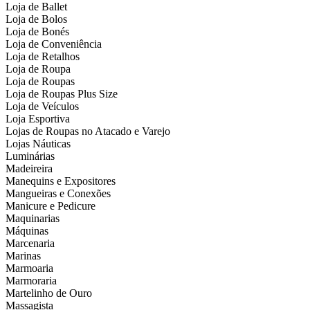
Loja de Ballet
Loja de Bolos
Loja de Bonés
Loja de Conveniência
Loja de Retalhos
Loja de Roupa
Loja de Roupas
Loja de Roupas Plus Size
Loja de Veículos
Loja Esportiva
Lojas de Roupas no Atacado e Varejo
Lojas Náuticas
Luminárias
Madeireira
Manequins e Expositores
Mangueiras e Conexões
Manicure e Pedicure
Maquinarias
Máquinas
Marcenaria
Marinas
Marmoaria
Marmoraria
Martelinho de Ouro
Massagista