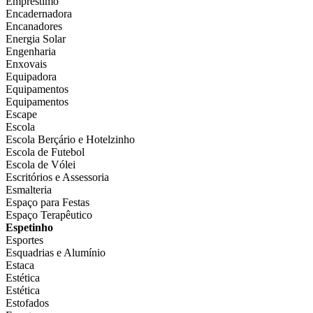
Empréstimo
Encadernadora
Encanadores
Energia Solar
Engenharia
Enxovais
Equipadora
Equipamentos
Equipamentos
Escape
Escola
Escola Berçário e Hotelzinho
Escola de Futebol
Escola de Vólei
Escritórios e Assessoria
Esmalteria
Espaço para Festas
Espaço Terapêutico
Espetinho
Esportes
Esquadrias e Alumínio
Estaca
Estética
Estética
Estofados