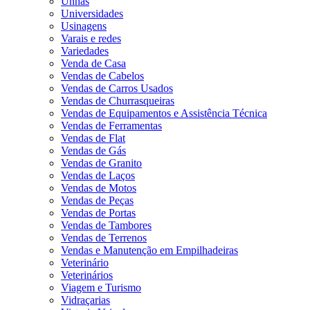
Unhas
Universidades
Usinagens
Varais e redes
Variedades
Venda de Casa
Vendas de Cabelos
Vendas de Carros Usados
Vendas de Churrasqueiras
Vendas de Equipamentos e Assistência Técnica
Vendas de Ferramentas
Vendas de Flat
Vendas de Gás
Vendas de Granito
Vendas de Laços
Vendas de Motos
Vendas de Peças
Vendas de Portas
Vendas de Tambores
Vendas de Terrenos
Vendas e Manutenção em Empilhadeiras
Veterinário
Veterinários
Viagem e Turismo
Vidraçarias