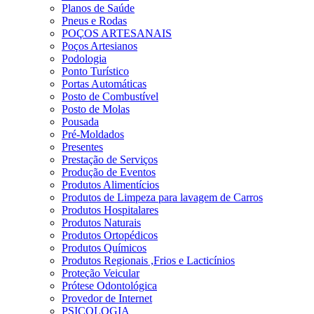
Planos de Saúde
Pneus e Rodas
POÇOS ARTESANAIS
Poços Artesianos
Podologia
Ponto Turístico
Portas Automáticas
Posto de Combustível
Posto de Molas
Pousada
Pré-Moldados
Presentes
Prestação de Serviços
Produção de Eventos
Produtos Alimentícios
Produtos de Limpeza para lavagem de Carros
Produtos Hospitalares
Produtos Naturais
Produtos Ortopédicos
Produtos Químicos
Produtos Regionais ,Frios e Lacticínios
Proteção Veicular
Prótese Odontológica
Provedor de Internet
PSICOLOGIA