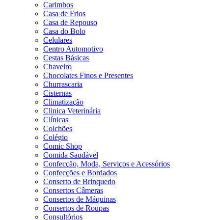
Carimbos
Casa de Frios
Casa de Repouso
Casa do Bolo
Celulares
Centro Automotivo
Cestas Básicas
Chaveiro
Chocolates Finos e Presentes
Churrascaria
Cisternas
Climatização
Clinica Veterinária
Clínicas
Colchões
Colégio
Comic Shop
Comida Saudável
Confecção, Moda, Serviços e Acessórios
Confecções e Bordados
Conserto de Brinquedo
Consertos Câmeras
Consertos de Máquinas
Consertos de Roupas
Consultórios