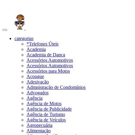
Toggle
navigation
categorias
*Telefones Úteis
Academia
Academia de Dança
Acessórios Automotivos
Acessórios Automotivos
Acessórios para Motos
Açougue
Adesivação
Admnistração de Condomínios
Advogados
Agência
Agência de Motos
Agência de Publicidade
Agência de Turismo
Agência de Veículos
Agropecuária
Alimentação