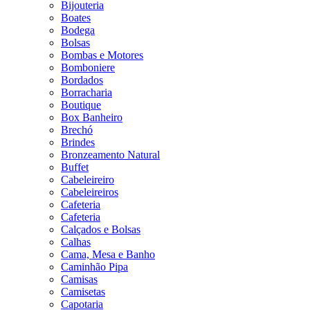
Bijouteria
Boates
Bodega
Bolsas
Bombas e Motores
Bomboniere
Bordados
Borracharia
Boutique
Box Banheiro
Brechó
Brindes
Bronzeamento Natural
Buffet
Cabeleireiro
Cabeleireiros
Cafeteria
Cafeteria
Calçados e Bolsas
Calhas
Cama, Mesa e Banho
Caminhão Pipa
Camisas
Camisetas
Capotaria