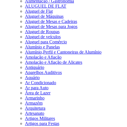
Alimentação / Gastronomia
ALUGUEL DE FLAT
Aluguel de Flat
Aluguel de Máquinas
Aluguel de Mesas e Cadeiras
Aluguel de Mesas para Jogos
Aluguel de Roupas
Aluguel de veículos
Aluguel para Comércio
Alumínio e Panelas
Alumínio,Perfil e Cantoneiras de Alumínio
Amolação e Afiação
Amolação e Afiação de Alicates
Antiquário
Aparelhos Auditivos
Aquário
Ar Condicionado
Ar para Auto
Área de Lazer
Armarinho
Armazém
Arquitetura
Artesanato
Artigos Militares
Artigos para Festas