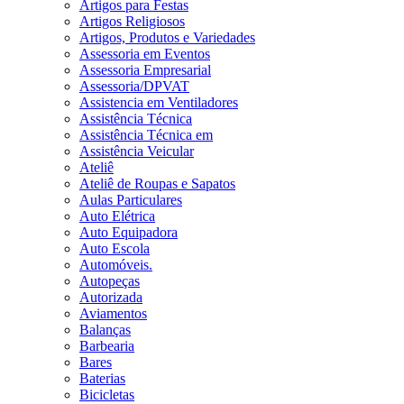
Artigos para Festas
Artigos Religiosos
Artigos, Produtos e Variedades
Assessoria em Eventos
Assessoria Empresarial
Assessoria/DPVAT
Assistencia em Ventiladores
Assistência Técnica
Assistência Técnica em
Assistência Veicular
Ateliê
Ateliê de Roupas e Sapatos
Aulas Particulares
Auto Elétrica
Auto Equipadora
Auto Escola
Automóveis.
Autopeças
Autorizada
Aviamentos
Balanças
Barbearia
Bares
Baterias
Bicicletas