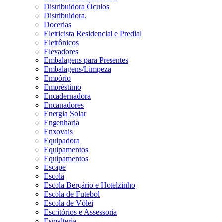
Distribuidora Óculos
Distribuidora.
Docerias
Eletricista Residencial e Predial
Eletrônicos
Elevadores
Embalagens para Presentes
Embalagens/Limpeza
Empório
Empréstimo
Encadernadora
Encanadores
Energia Solar
Engenharia
Enxovais
Equipadora
Equipamentos
Equipamentos
Escape
Escola
Escola Berçário e Hotelzinho
Escola de Futebol
Escola de Vólei
Escritórios e Assessoria
Esmalteria