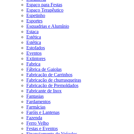
Espaço para Festas
Espaço Terapêutico
Espetinho
Esportes
Esquadrias e Alumínio
Estaca
Estética
Estética
Estofados
Eventos
Extintores
Fabrica
Fábrica de Gaiolas
Fabricação de Carrinhos
Fabricação de churrasqueiras
Fabricação de Premoldados
Fabricante de Inox
Fantasias
Fardamentos
Farmácias
Faróis e Lantenas
Fazenda
Ferro Velho
Festas e Eventos
Financiamento de Veículos