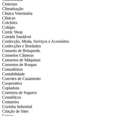
Cisternas
Climatização
Clinica Veterinária
Clínicas
Colchões
Colégio
Comic Shop
Comida Saudável
Confecção, Moda, Serviços e Acessórios
Confecções e Bordados
Conserto de Brinquedo
Consertos Câmeras
Consertos de Máquinas
Consertos de Roupas
Consultórios
Contabilidade
Convites de Casamento
Cooperativa
Copiadora
Corretora de Seguros
Cosméticos
Costureira
Cozinha Industrial
Criação de Sites
Cursos