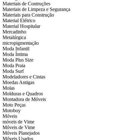
Materiais de Contruções
Materiais de Limpeza e Segurança
Materiais para Construção
Material Elétrico
Material Hospitalar
Mercadinho
Metalúrgica
micropigmentação
Moda Infantil
Moda Íntima
Moda Plus Size
Moda Praia
Moda Surf
Modeladores e Cintas
Moedas Antigas
Molas
Molduras e Quadros
Montadora de Móveis
Moto Peças
Motoboy
Móveis
móveis de Vime
Móveis de Vime
Móveis Planejados
Móveis Usados