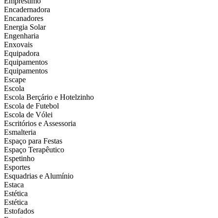
Empréstimo
Encadernadora
Encanadores
Energia Solar
Engenharia
Enxovais
Equipadora
Equipamentos
Equipamentos
Escape
Escola
Escola Berçário e Hotelzinho
Escola de Futebol
Escola de Vólei
Escritórios e Assessoria
Esmalteria
Espaço para Festas
Espaço Terapêutico
Espetinho
Esportes
Esquadrias e Alumínio
Estaca
Estética
Estética
Estofados