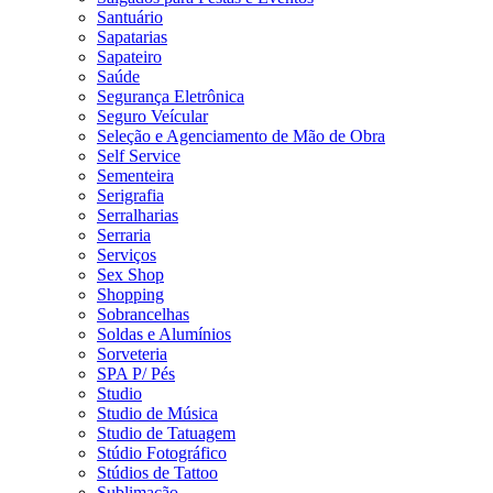
Santuário
Sapatarias
Sapateiro
Saúde
Segurança Eletrônica
Seguro Veícular
Seleção e Agenciamento de Mão de Obra
Self Service
Sementeira
Serigrafia
Serralharias
Serraria
Serviços
Sex Shop
Shopping
Sobrancelhas
Soldas e Alumínios
Sorveteria
SPA P/ Pés
Studio
Studio de Música
Studio de Tatuagem
Stúdio Fotográfico
Stúdios de Tattoo
Sublimação