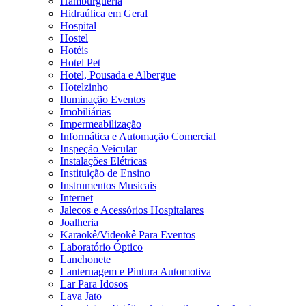
Hamburgueria
Hidraúlica em Geral
Hospital
Hostel
Hotéis
Hotel Pet
Hotel, Pousada e Albergue
Hotelzinho
Iluminação Eventos
Imobiliárias
Impermeabilização
Informática e Automação Comercial
Inspeção Veicular
Instalações Elétricas
Instituição de Ensino
Instrumentos Musicais
Internet
Jalecos e Acessórios Hospitalares
Joalheria
Karaokê/Videokê Para Eventos
Laboratório Óptico
Lanchonete
Lanternagem e Pintura Automotiva
Lar Para Idosos
Lava Jato