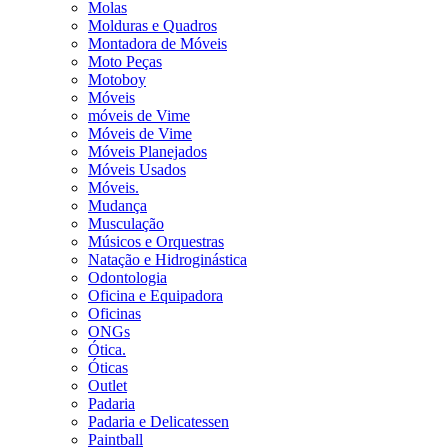
Molas
Molduras e Quadros
Montadora de Móveis
Moto Peças
Motoboy
Móveis
móveis de Vime
Móveis de Vime
Móveis Planejados
Móveis Usados
Móveis.
Mudança
Musculação
Músicos e Orquestras
Natação e Hidroginástica
Odontologia
Oficina e Equipadora
Oficinas
ONGs
Ótica.
Óticas
Outlet
Padaria
Padaria e Delicatessen
Paintball