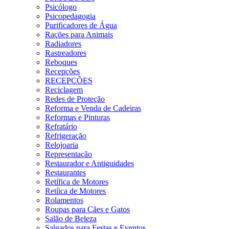
Psicólogo
Psicopedagogia
Purificadores de Água
Rações para Animais
Radiadores
Rastreadores
Reboques
Recepções
RECEPÇÕES
Reciclagem
Redes de Proteção
Reforma e Venda de Cadeiras
Reformas e Pinturas
Refratário
Refrigeração
Relojoaria
Representação
Restaurador e Antiguidades
Restaurantes
Retífica de Motores
Retíica de Motores
Rolamentos
Roupas para Cães e Gatos
Salão de Beleza
Salgados para Festas e Eventos