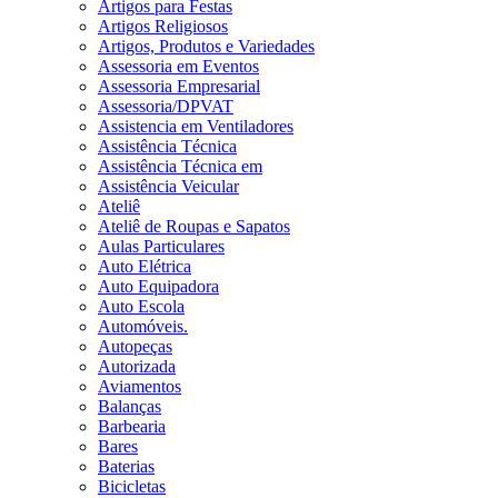
Artigos para Festas
Artigos Religiosos
Artigos, Produtos e Variedades
Assessoria em Eventos
Assessoria Empresarial
Assessoria/DPVAT
Assistencia em Ventiladores
Assistência Técnica
Assistência Técnica em
Assistência Veicular
Ateliê
Ateliê de Roupas e Sapatos
Aulas Particulares
Auto Elétrica
Auto Equipadora
Auto Escola
Automóveis.
Autopeças
Autorizada
Aviamentos
Balanças
Barbearia
Bares
Baterias
Bicicletas