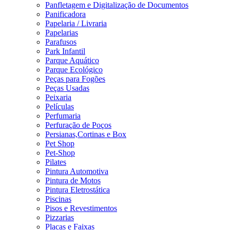
Panfletagem e Digitalização de Documentos
Panificadora
Papelaria / Livraria
Papelarias
Parafusos
Park Infantil
Parque Aquático
Parque Ecológico
Peças para Fogões
Peças Usadas
Peixaria
Películas
Perfumaria
Perfuração de Poços
Persianas,Cortinas e Box
Pet Shop
Pet-Shop
Pilates
Pintura Automotiva
Pintura de Motos
Pintura Eletrostática
Piscinas
Pisos e Revestimentos
Pizzarias
Placas e Faixas