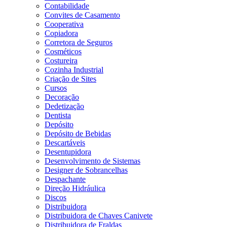
Contabilidade
Convites de Casamento
Cooperativa
Copiadora
Corretora de Seguros
Cosméticos
Costureira
Cozinha Industrial
Criação de Sites
Cursos
Decoração
Dedetização
Dentista
Depósito
Depósito de Bebidas
Descartáveis
Desentupidora
Desenvolvimento de Sistemas
Designer de Sobrancelhas
Despachante
Direção Hidráulica
Discos
Distribuidora
Distribuidora de Chaves Canivete
Distribuidora de Fraldas