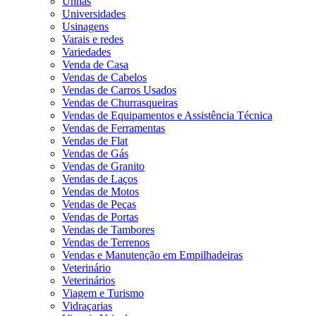
Unhas
Universidades
Usinagens
Varais e redes
Variedades
Venda de Casa
Vendas de Cabelos
Vendas de Carros Usados
Vendas de Churrasqueiras
Vendas de Equipamentos e Assistência Técnica
Vendas de Ferramentas
Vendas de Flat
Vendas de Gás
Vendas de Granito
Vendas de Laços
Vendas de Motos
Vendas de Peças
Vendas de Portas
Vendas de Tambores
Vendas de Terrenos
Vendas e Manutenção em Empilhadeiras
Veterinário
Veterinários
Viagem e Turismo
Vidraçarias