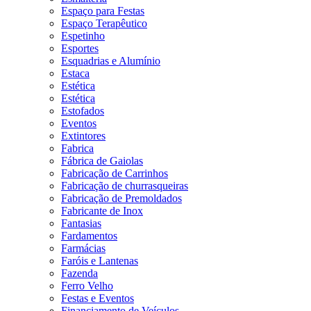
Espaço para Festas
Espaço Terapêutico
Espetinho
Esportes
Esquadrias e Alumínio
Estaca
Estética
Estética
Estofados
Eventos
Extintores
Fabrica
Fábrica de Gaiolas
Fabricação de Carrinhos
Fabricação de churrasqueiras
Fabricação de Premoldados
Fabricante de Inox
Fantasias
Fardamentos
Farmácias
Faróis e Lantenas
Fazenda
Ferro Velho
Festas e Eventos
Financiamento de Veículos