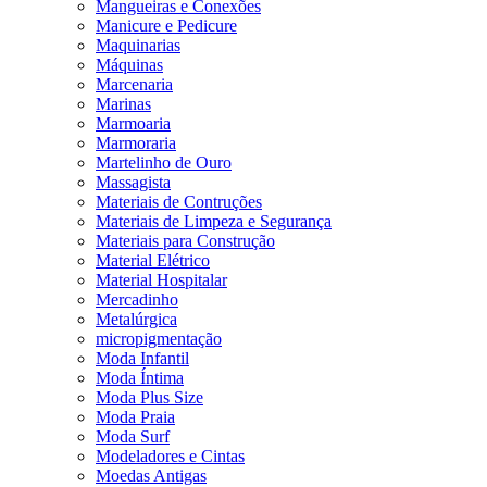
Mangueiras e Conexões
Manicure e Pedicure
Maquinarias
Máquinas
Marcenaria
Marinas
Marmoaria
Marmoraria
Martelinho de Ouro
Massagista
Materiais de Contruções
Materiais de Limpeza e Segurança
Materiais para Construção
Material Elétrico
Material Hospitalar
Mercadinho
Metalúrgica
micropigmentação
Moda Infantil
Moda Íntima
Moda Plus Size
Moda Praia
Moda Surf
Modeladores e Cintas
Moedas Antigas