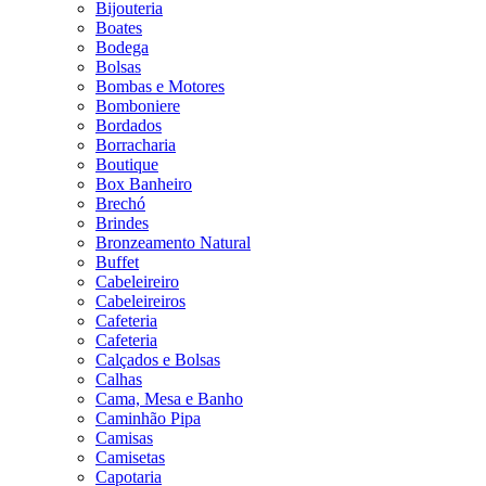
Bijouteria
Boates
Bodega
Bolsas
Bombas e Motores
Bomboniere
Bordados
Borracharia
Boutique
Box Banheiro
Brechó
Brindes
Bronzeamento Natural
Buffet
Cabeleireiro
Cabeleireiros
Cafeteria
Cafeteria
Calçados e Bolsas
Calhas
Cama, Mesa e Banho
Caminhão Pipa
Camisas
Camisetas
Capotaria