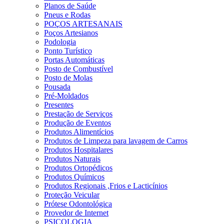
Planos de Saúde
Pneus e Rodas
POÇOS ARTESANAIS
Poços Artesianos
Podologia
Ponto Turístico
Portas Automáticas
Posto de Combustível
Posto de Molas
Pousada
Pré-Moldados
Presentes
Prestação de Serviços
Produção de Eventos
Produtos Alimentícios
Produtos de Limpeza para lavagem de Carros
Produtos Hospitalares
Produtos Naturais
Produtos Ortopédicos
Produtos Químicos
Produtos Regionais ,Frios e Lacticínios
Proteção Veicular
Prótese Odontológica
Provedor de Internet
PSICOLOGIA