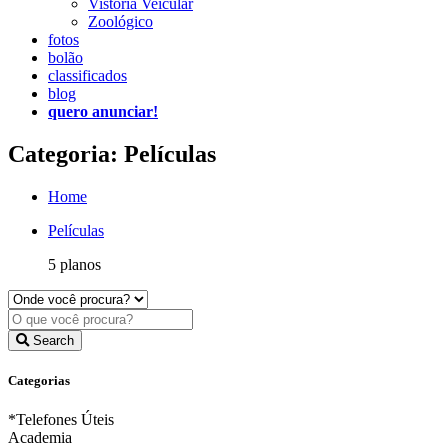
Vistoria Veicular
Zoológico
fotos
bolão
classificados
blog
quero anunciar!
Categoria: Películas
Home
Películas
5 planos
Search
Categorias
*Telefones Úteis
Academia