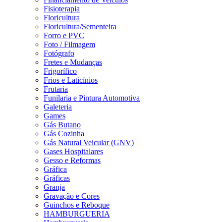
Fisioterapia
Floricultura
Floricultura/Sementeira
Forro e PVC
Foto / Filmagem
Fotógrafo
Fretes e Mudanças
Frigorífico
Frios e Laticínios
Frutaria
Funilaria e Pintura Automotiva
Galeteria
Games
Gás Butano
Gás Cozinha
Gás Natural Veicular (GNV)
Gases Hospitalares
Gesso e Reformas
Gráfica
Gráficas
Granja
Gravação e Cores
Guinchos e Reboque
HAMBURGUERIA