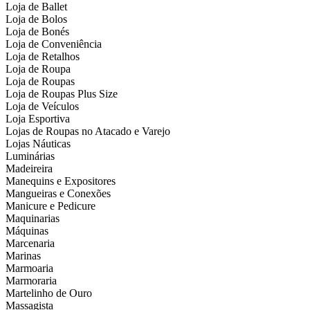
Loja de Ballet
Loja de Bolos
Loja de Bonés
Loja de Conveniência
Loja de Retalhos
Loja de Roupa
Loja de Roupas
Loja de Roupas Plus Size
Loja de Veículos
Loja Esportiva
Lojas de Roupas no Atacado e Varejo
Lojas Náuticas
Luminárias
Madeireira
Manequins e Expositores
Mangueiras e Conexões
Manicure e Pedicure
Maquinarias
Máquinas
Marcenaria
Marinas
Marmoaria
Marmoraria
Martelinho de Ouro
Massagista