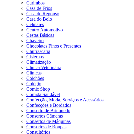
Carimbos
Casa de Frios
Casa de Repouso
Casa do Bolo
Celulares
Centro Automotivo
Cestas Básicas
Chaveiro
Chocolates Finos e Presentes
Churrascaria
Cisternas
Climatização
Clinica Veterinária
Clínicas
Colchões
Colégio
Comic Shop
Comida Saudável
Confecção, Moda, Serviços e Acessórios
Confecções e Bordados
Conserto de Brinquedo
Consertos Câmeras
Consertos de Máquinas
Consertos de Roupas
Consultórios