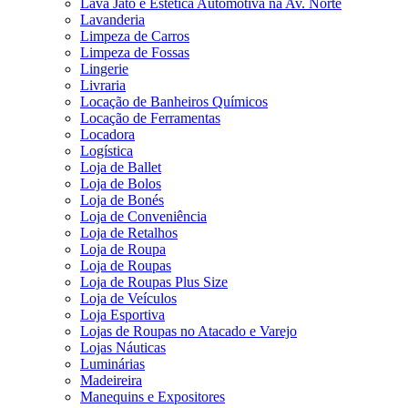
Lava Jato e Estética Automotiva na Av. Norte
Lavanderia
Limpeza de Carros
Limpeza de Fossas
Lingerie
Livraria
Locação de Banheiros Químicos
Locação de Ferramentas
Locadora
Logística
Loja de Ballet
Loja de Bolos
Loja de Bonés
Loja de Conveniência
Loja de Retalhos
Loja de Roupa
Loja de Roupas
Loja de Roupas Plus Size
Loja de Veículos
Loja Esportiva
Lojas de Roupas no Atacado e Varejo
Lojas Náuticas
Luminárias
Madeireira
Manequins e Expositores