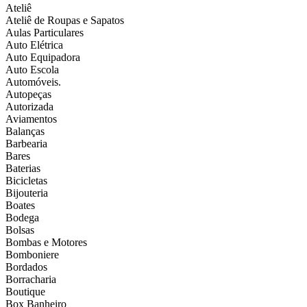
Ateliê
Ateliê de Roupas e Sapatos
Aulas Particulares
Auto Elétrica
Auto Equipadora
Auto Escola
Automóveis.
Autopeças
Autorizada
Aviamentos
Balanças
Barbearia
Bares
Baterias
Bicicletas
Bijouteria
Boates
Bodega
Bolsas
Bombas e Motores
Bomboniere
Bordados
Borracharia
Boutique
Box Banheiro