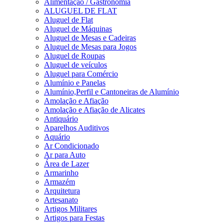
Alimentação / Gastronomia
ALUGUEL DE FLAT
Aluguel de Flat
Aluguel de Máquinas
Aluguel de Mesas e Cadeiras
Aluguel de Mesas para Jogos
Aluguel de Roupas
Aluguel de veículos
Aluguel para Comércio
Alumínio e Panelas
Alumínio,Perfil e Cantoneiras de Alumínio
Amolação e Afiação
Amolação e Afiação de Alicates
Antiquário
Aparelhos Auditivos
Aquário
Ar Condicionado
Ar para Auto
Área de Lazer
Armarinho
Armazém
Arquitetura
Artesanato
Artigos Militares
Artigos para Festas