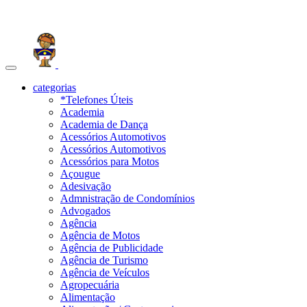
Toggle
navigation
categorias
*Telefones Úteis
Academia
Academia de Dança
Acessórios Automotivos
Acessórios Automotivos
Acessórios para Motos
Açougue
Adesivação
Admnistração de Condomínios
Advogados
Agência
Agência de Motos
Agência de Publicidade
Agência de Turismo
Agência de Veículos
Agropecuária
Alimentação