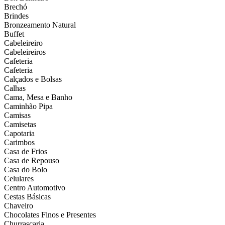
Brechó
Brindes
Bronzeamento Natural
Buffet
Cabeleireiro
Cabeleireiros
Cafeteria
Cafeteria
Calçados e Bolsas
Calhas
Cama, Mesa e Banho
Caminhão Pipa
Camisas
Camisetas
Capotaria
Carimbos
Casa de Frios
Casa de Repouso
Casa do Bolo
Celulares
Centro Automotivo
Cestas Básicas
Chaveiro
Chocolates Finos e Presentes
Churrascaria