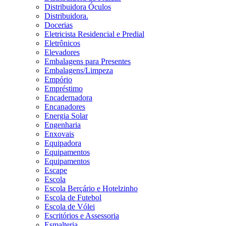
Distribuidora Óculos
Distribuidora.
Docerias
Eletricista Residencial e Predial
Eletrônicos
Elevadores
Embalagens para Presentes
Embalagens/Limpeza
Empório
Empréstimo
Encadernadora
Encanadores
Energia Solar
Engenharia
Enxovais
Equipadora
Equipamentos
Equipamentos
Escape
Escola
Escola Berçário e Hotelzinho
Escola de Futebol
Escola de Vólei
Escritórios e Assessoria
Esmalteria