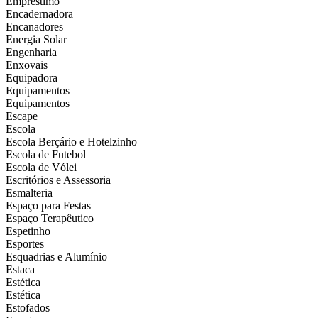
Empréstimo
Encadernadora
Encanadores
Energia Solar
Engenharia
Enxovais
Equipadora
Equipamentos
Equipamentos
Escape
Escola
Escola Berçário e Hotelzinho
Escola de Futebol
Escola de Vólei
Escritórios e Assessoria
Esmalteria
Espaço para Festas
Espaço Terapêutico
Espetinho
Esportes
Esquadrias e Alumínio
Estaca
Estética
Estética
Estofados