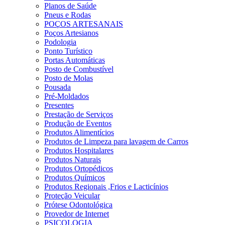
Planos de Saúde
Pneus e Rodas
POÇOS ARTESANAIS
Poços Artesianos
Podologia
Ponto Turístico
Portas Automáticas
Posto de Combustível
Posto de Molas
Pousada
Pré-Moldados
Presentes
Prestação de Serviços
Produção de Eventos
Produtos Alimentícios
Produtos de Limpeza para lavagem de Carros
Produtos Hospitalares
Produtos Naturais
Produtos Ortopédicos
Produtos Químicos
Produtos Regionais ,Frios e Lacticínios
Proteção Veicular
Prótese Odontológica
Provedor de Internet
PSICOLOGIA