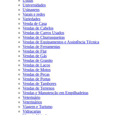
Unhas
Universidades
Usinagens
Varais e redes
Variedades
Venda de Casa
Vendas de Cabelos
Vendas de Carros Usados
Vendas de Churrasqueiras
Vendas de Equipamentos e Assistência Técnica
Vendas de Ferramentas
Vendas de Flat
Vendas de Gás
Vendas de Granito
Vendas de Laços
Vendas de Motos
Vendas de Peças
Vendas de Portas
Vendas de Tambores
Vendas de Terrenos
Vendas e Manutenção em Empilhadeiras
Veterinário
Veterinários
Viagem e Turismo
Vidraçarias