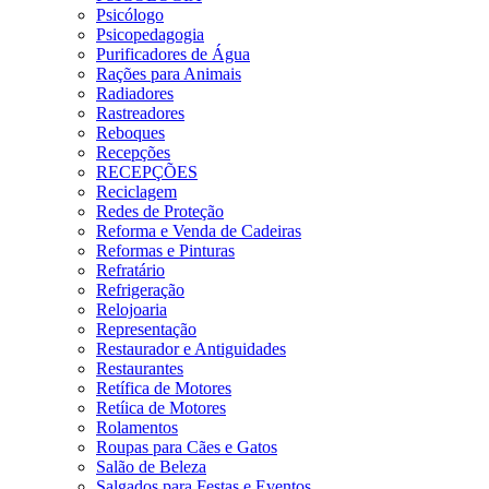
Psicólogo
Psicopedagogia
Purificadores de Água
Rações para Animais
Radiadores
Rastreadores
Reboques
Recepções
RECEPÇÕES
Reciclagem
Redes de Proteção
Reforma e Venda de Cadeiras
Reformas e Pinturas
Refratário
Refrigeração
Relojoaria
Representação
Restaurador e Antiguidades
Restaurantes
Retífica de Motores
Retíica de Motores
Rolamentos
Roupas para Cães e Gatos
Salão de Beleza
Salgados para Festas e Eventos