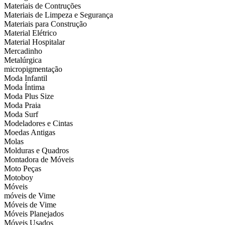
Materiais de Contruções
Materiais de Limpeza e Segurança
Materiais para Construção
Material Elétrico
Material Hospitalar
Mercadinho
Metalúrgica
micropigmentação
Moda Infantil
Moda Íntima
Moda Plus Size
Moda Praia
Moda Surf
Modeladores e Cintas
Moedas Antigas
Molas
Molduras e Quadros
Montadora de Móveis
Moto Peças
Motoboy
Móveis
móveis de Vime
Móveis de Vime
Móveis Planejados
Móveis Usados