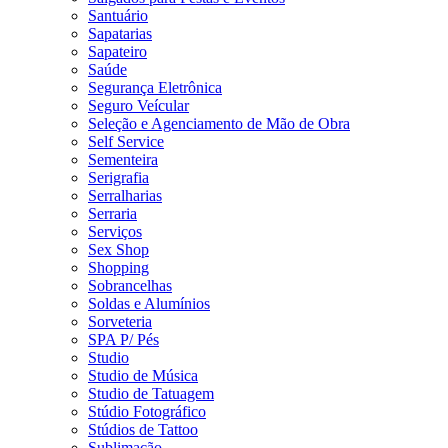
Santuário
Sapatarias
Sapateiro
Saúde
Segurança Eletrônica
Seguro Veícular
Seleção e Agenciamento de Mão de Obra
Self Service
Sementeira
Serigrafia
Serralharias
Serraria
Serviços
Sex Shop
Shopping
Sobrancelhas
Soldas e Alumínios
Sorveteria
SPA P/ Pés
Studio
Studio de Música
Studio de Tatuagem
Stúdio Fotográfico
Stúdios de Tattoo
Sublimação