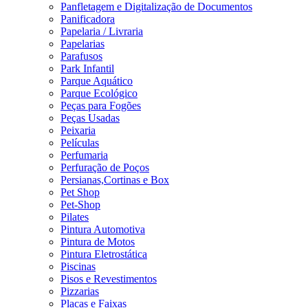
Panfletagem e Digitalização de Documentos
Panificadora
Papelaria / Livraria
Papelarias
Parafusos
Park Infantil
Parque Aquático
Parque Ecológico
Peças para Fogões
Peças Usadas
Peixaria
Películas
Perfumaria
Perfuração de Poços
Persianas,Cortinas e Box
Pet Shop
Pet-Shop
Pilates
Pintura Automotiva
Pintura de Motos
Pintura Eletrostática
Piscinas
Pisos e Revestimentos
Pizzarias
Placas e Faixas