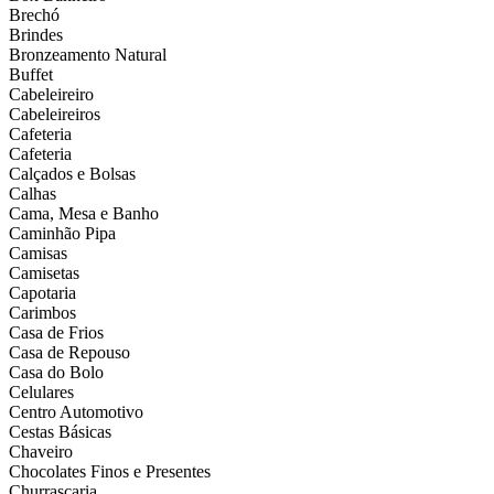
Brechó
Brindes
Bronzeamento Natural
Buffet
Cabeleireiro
Cabeleireiros
Cafeteria
Cafeteria
Calçados e Bolsas
Calhas
Cama, Mesa e Banho
Caminhão Pipa
Camisas
Camisetas
Capotaria
Carimbos
Casa de Frios
Casa de Repouso
Casa do Bolo
Celulares
Centro Automotivo
Cestas Básicas
Chaveiro
Chocolates Finos e Presentes
Churrascaria