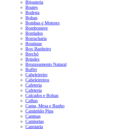
Bijouteria
Boates
Bodega
Bolsas
Bombas e Motores
Bomboniere
Bordados
Borracharia
Boutique
Box Banheiro
Brechó
Brindes
Bronzeamento Natural
Buffet
Cabeleireiro
Cabeleireiros
Cafeteria
Cafeteria
Calçados e Bolsas
Calhas
Cama, Mesa e Banho
Caminhão Pipa
Camisas
Camisetas
Capotaria