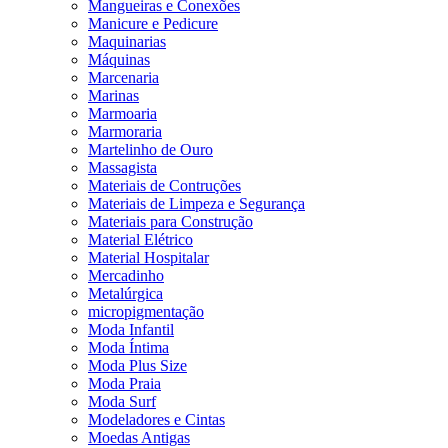
Mangueiras e Conexões
Manicure e Pedicure
Maquinarias
Máquinas
Marcenaria
Marinas
Marmoaria
Marmoraria
Martelinho de Ouro
Massagista
Materiais de Contruções
Materiais de Limpeza e Segurança
Materiais para Construção
Material Elétrico
Material Hospitalar
Mercadinho
Metalúrgica
micropigmentação
Moda Infantil
Moda Íntima
Moda Plus Size
Moda Praia
Moda Surf
Modeladores e Cintas
Moedas Antigas