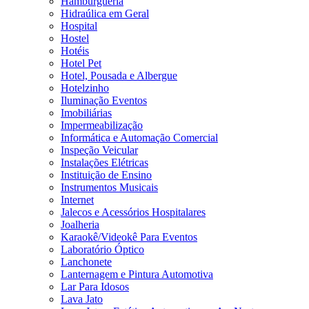
Hamburgueria
Hidraúlica em Geral
Hospital
Hostel
Hotéis
Hotel Pet
Hotel, Pousada e Albergue
Hotelzinho
Iluminação Eventos
Imobiliárias
Impermeabilização
Informática e Automação Comercial
Inspeção Veicular
Instalações Elétricas
Instituição de Ensino
Instrumentos Musicais
Internet
Jalecos e Acessórios Hospitalares
Joalheria
Karaokê/Videokê Para Eventos
Laboratório Óptico
Lanchonete
Lanternagem e Pintura Automotiva
Lar Para Idosos
Lava Jato