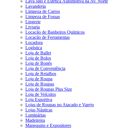
Lava Jato e Estética Automotiva na Av. Norte
Lavanderia
Limpeza de Carros
Limpeza de Fossas
Lingerie
Livraria
Locação de Banheiros Químicos
Locação de Ferramentas
Locadora
Logística
Loja de Ballet
Loja de Bolos
Loja de Bonés
Loja de Conveniência
Loja de Retalhos
Loja de Roupa
Loja de Roupas
Loja de Roupas Plus Size
Loja de Veículos
Loja Esportiva
Lojas de Roupas no Atacado e Varejo
Lojas Náuticas
Luminárias
Madeireira
Manequins e Expositores