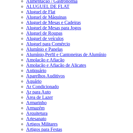
Alimentação / Gastronomia
ALUGUEL DE FLAT
Aluguel de Flat
Aluguel de Máquinas
Aluguel de Mesas e Cadeiras
Aluguel de Mesas para Jogos
Aluguel de Roupas
Aluguel de veículos
Aluguel para Comércio
Alumínio e Panelas
Alumínio,Perfil e Cantoneiras de Alumínio
Amolação e Afiação
Amolação e Afiação de Alicates
Antiquário
Aparelhos Auditivos
Aquário
Ar Condicionado
Ar para Auto
Área de Lazer
Armarinho
Armazém
Arquitetura
Artesanato
Artigos Militares
Artigos para Festas