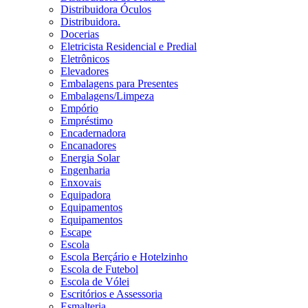
Distribuidora Óculos
Distribuidora.
Docerias
Eletricista Residencial e Predial
Eletrônicos
Elevadores
Embalagens para Presentes
Embalagens/Limpeza
Empório
Empréstimo
Encadernadora
Encanadores
Energia Solar
Engenharia
Enxovais
Equipadora
Equipamentos
Equipamentos
Escape
Escola
Escola Berçário e Hotelzinho
Escola de Futebol
Escola de Vólei
Escritórios e Assessoria
Esmalteria