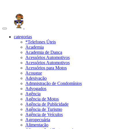
Toggle
navigation
categorias
*Telefones Úteis
Academia
Academia de Dança
Acessórios Automotivos
Acessórios Automotivos
Acessórios para Motos
Açougue
Adesivação
Admnistração de Condomínios
Advogados
Agência
Agência de Motos
Agência de Publicidade
Agência de Turismo
Agência de Veículos
Agropecuária
Alimentação