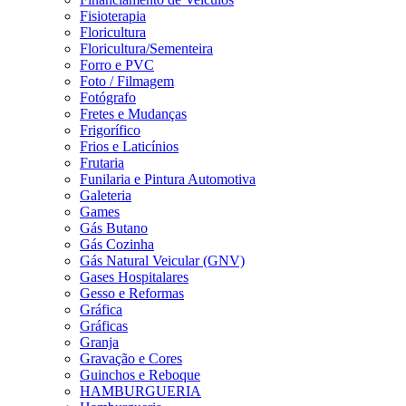
Fisioterapia
Floricultura
Floricultura/Sementeira
Forro e PVC
Foto / Filmagem
Fotógrafo
Fretes e Mudanças
Frigorífico
Frios e Laticínios
Frutaria
Funilaria e Pintura Automotiva
Galeteria
Games
Gás Butano
Gás Cozinha
Gás Natural Veicular (GNV)
Gases Hospitalares
Gesso e Reformas
Gráfica
Gráficas
Granja
Gravação e Cores
Guinchos e Reboque
HAMBURGUERIA