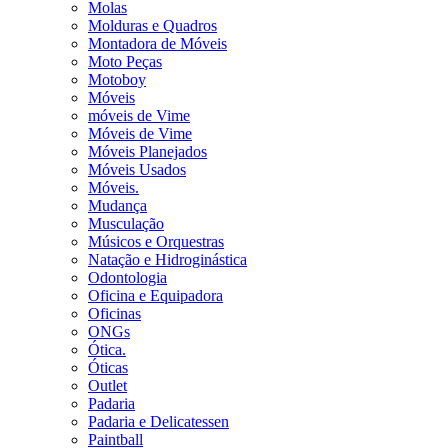
Molas
Molduras e Quadros
Montadora de Móveis
Moto Peças
Motoboy
Móveis
móveis de Vime
Móveis de Vime
Móveis Planejados
Móveis Usados
Móveis.
Mudança
Musculação
Músicos e Orquestras
Natação e Hidroginástica
Odontologia
Oficina e Equipadora
Oficinas
ONGs
Ótica.
Óticas
Outlet
Padaria
Padaria e Delicatessen
Paintball