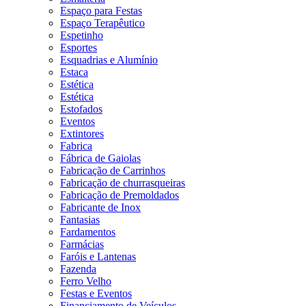
Espaço para Festas
Espaço Terapêutico
Espetinho
Esportes
Esquadrias e Alumínio
Estaca
Estética
Estética
Estofados
Eventos
Extintores
Fabrica
Fábrica de Gaiolas
Fabricação de Carrinhos
Fabricação de churrasqueiras
Fabricação de Premoldados
Fabricante de Inox
Fantasias
Fardamentos
Farmácias
Faróis e Lantenas
Fazenda
Ferro Velho
Festas e Eventos
Financiamento de Veículos