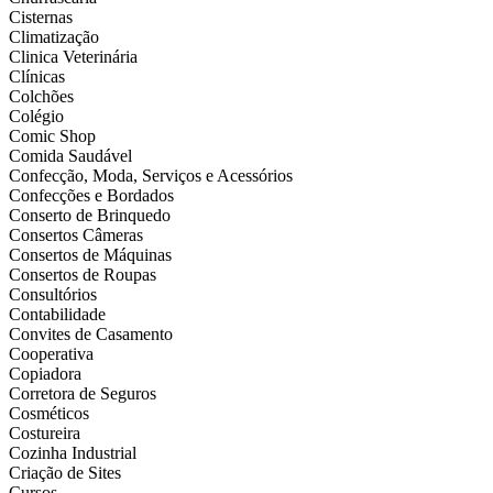
Cisternas
Climatização
Clinica Veterinária
Clínicas
Colchões
Colégio
Comic Shop
Comida Saudável
Confecção, Moda, Serviços e Acessórios
Confecções e Bordados
Conserto de Brinquedo
Consertos Câmeras
Consertos de Máquinas
Consertos de Roupas
Consultórios
Contabilidade
Convites de Casamento
Cooperativa
Copiadora
Corretora de Seguros
Cosméticos
Costureira
Cozinha Industrial
Criação de Sites
Cursos