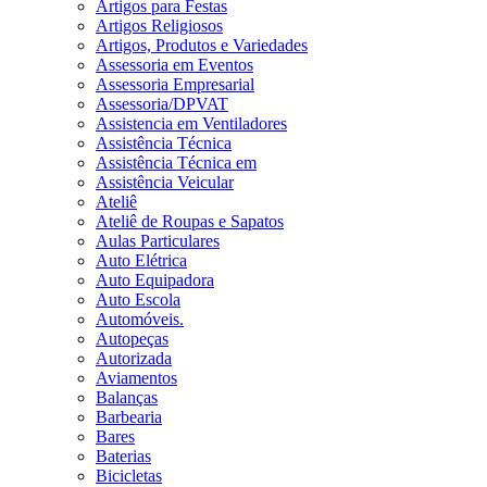
Artigos para Festas
Artigos Religiosos
Artigos, Produtos e Variedades
Assessoria em Eventos
Assessoria Empresarial
Assessoria/DPVAT
Assistencia em Ventiladores
Assistência Técnica
Assistência Técnica em
Assistência Veicular
Ateliê
Ateliê de Roupas e Sapatos
Aulas Particulares
Auto Elétrica
Auto Equipadora
Auto Escola
Automóveis.
Autopeças
Autorizada
Aviamentos
Balanças
Barbearia
Bares
Baterias
Bicicletas