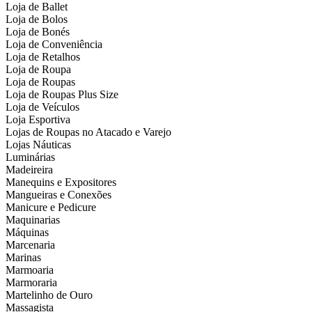
Loja de Ballet
Loja de Bolos
Loja de Bonés
Loja de Conveniência
Loja de Retalhos
Loja de Roupa
Loja de Roupas
Loja de Roupas Plus Size
Loja de Veículos
Loja Esportiva
Lojas de Roupas no Atacado e Varejo
Lojas Náuticas
Luminárias
Madeireira
Manequins e Expositores
Mangueiras e Conexões
Manicure e Pedicure
Maquinarias
Máquinas
Marcenaria
Marinas
Marmoaria
Marmoraria
Martelinho de Ouro
Massagista