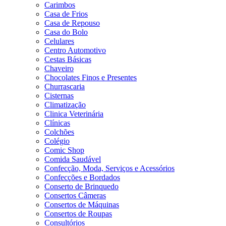
Carimbos
Casa de Frios
Casa de Repouso
Casa do Bolo
Celulares
Centro Automotivo
Cestas Básicas
Chaveiro
Chocolates Finos e Presentes
Churrascaria
Cisternas
Climatização
Clinica Veterinária
Clínicas
Colchões
Colégio
Comic Shop
Comida Saudável
Confecção, Moda, Serviços e Acessórios
Confecções e Bordados
Conserto de Brinquedo
Consertos Câmeras
Consertos de Máquinas
Consertos de Roupas
Consultórios