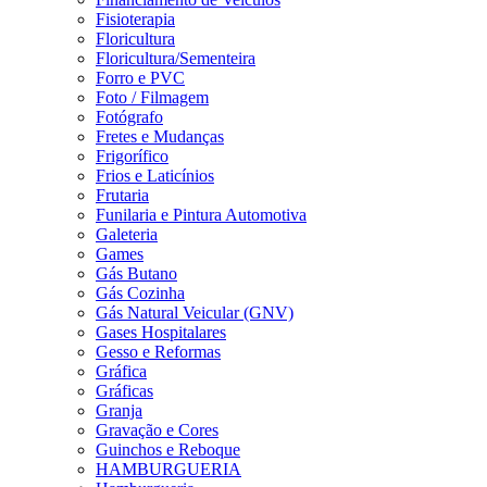
Fisioterapia
Floricultura
Floricultura/Sementeira
Forro e PVC
Foto / Filmagem
Fotógrafo
Fretes e Mudanças
Frigorífico
Frios e Laticínios
Frutaria
Funilaria e Pintura Automotiva
Galeteria
Games
Gás Butano
Gás Cozinha
Gás Natural Veicular (GNV)
Gases Hospitalares
Gesso e Reformas
Gráfica
Gráficas
Granja
Gravação e Cores
Guinchos e Reboque
HAMBURGUERIA