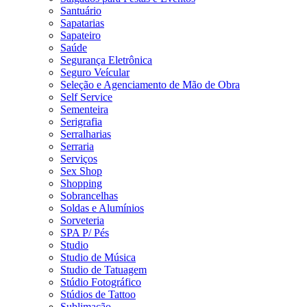
Santuário
Sapatarias
Sapateiro
Saúde
Segurança Eletrônica
Seguro Veícular
Seleção e Agenciamento de Mão de Obra
Self Service
Sementeira
Serigrafia
Serralharias
Serraria
Serviços
Sex Shop
Shopping
Sobrancelhas
Soldas e Alumínios
Sorveteria
SPA P/ Pés
Studio
Studio de Música
Studio de Tatuagem
Stúdio Fotográfico
Stúdios de Tattoo
Sublimação