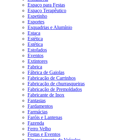
Espaço para Festas
Espaço Terapêutico
Espetinho
Esportes
Esquadrias e Alumínio
Estaca
Estética
Estética
Estofados
Eventos
Extintores
Fabrica
Fábrica de Gaiolas
Fabricação de Carrinhos
Fabricação de churrasqueiras
Fabricação de Premoldados
Fabricante de Inox
Fantasias
Fardamentos
Farmácias
Faróis e Lantenas
Fazenda
Ferro Velho
Festas e Eventos
Financiamento de Veículos