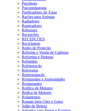
Psicólogo
Psicopedagogia
Purificadores de Água
Rações para Animais
Radiadores
Rastreadores
Reboques
Recepções
RECEPÇÕES
Reciclagem
Redes de Proteção
Reforma e Venda de Cadeiras
Reformas e Pinturas
Refratário
Refrigeração
Relojoaria
Representação
Restaurador e Antiguidades
Restaurantes
Retífica de Motores
Retíica de Motores
Rolamentos
Roupas para Cães e Gatos
Salão de Beleza
Salgados para Festas e Eventos