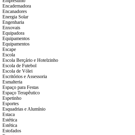
Empréstimo
Encadernadora
Encanadores
Energia Solar
Engenharia
Enxovais
Equipadora
Equipamentos
Equipamentos
Escape
Escola
Escola Berçário e Hotelzinho
Escola de Futebol
Escola de Vólei
Escritórios e Assessoria
Esmalteria
Espaço para Festas
Espaço Terapêutico
Espetinho
Esportes
Esquadrias e Alumínio
Estaca
Estética
Estética
Estofados