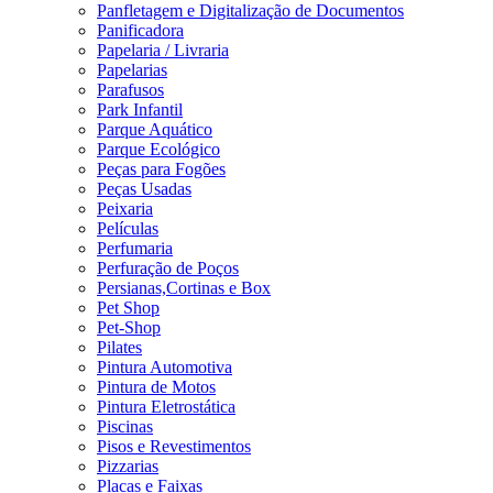
Panfletagem e Digitalização de Documentos
Panificadora
Papelaria / Livraria
Papelarias
Parafusos
Park Infantil
Parque Aquático
Parque Ecológico
Peças para Fogões
Peças Usadas
Peixaria
Películas
Perfumaria
Perfuração de Poços
Persianas,Cortinas e Box
Pet Shop
Pet-Shop
Pilates
Pintura Automotiva
Pintura de Motos
Pintura Eletrostática
Piscinas
Pisos e Revestimentos
Pizzarias
Placas e Faixas