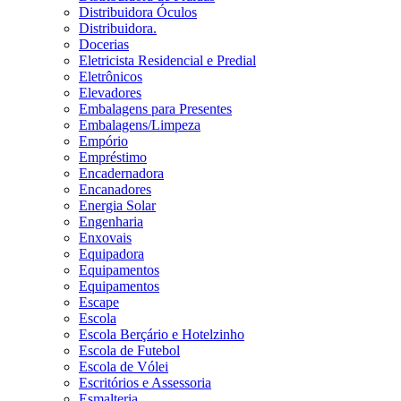
Distribuidora Óculos
Distribuidora.
Docerias
Eletricista Residencial e Predial
Eletrônicos
Elevadores
Embalagens para Presentes
Embalagens/Limpeza
Empório
Empréstimo
Encadernadora
Encanadores
Energia Solar
Engenharia
Enxovais
Equipadora
Equipamentos
Equipamentos
Escape
Escola
Escola Berçário e Hotelzinho
Escola de Futebol
Escola de Vólei
Escritórios e Assessoria
Esmalteria