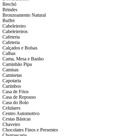
Brechó
Brindes
Bronzeamento Natural
Buffet
Cabeleireiro
Cabeleireiros
Cafeteria
Cafeteria
Calçados e Bolsas
Calhas
Cama, Mesa e Banho
Caminhão Pipa
Camisas
Camisetas
Capotaria
Carimbos
Casa de Frios
Casa de Repouso
Casa do Bolo
Celulares
Centro Automotivo
Cestas Básicas
Chaveiro
Chocolates Finos e Presentes
Churrascaria