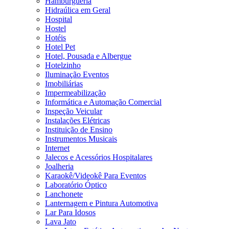
Hamburgueria
Hidraúlica em Geral
Hospital
Hostel
Hotéis
Hotel Pet
Hotel, Pousada e Albergue
Hotelzinho
Iluminação Eventos
Imobiliárias
Impermeabilização
Informática e Automação Comercial
Inspeção Veicular
Instalações Elétricas
Instituição de Ensino
Instrumentos Musicais
Internet
Jalecos e Acessórios Hospitalares
Joalheria
Karaokê/Videokê Para Eventos
Laboratório Óptico
Lanchonete
Lanternagem e Pintura Automotiva
Lar Para Idosos
Lava Jato