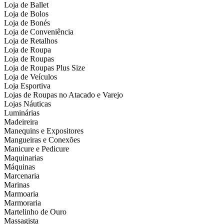
Loja de Ballet
Loja de Bolos
Loja de Bonés
Loja de Conveniência
Loja de Retalhos
Loja de Roupa
Loja de Roupas
Loja de Roupas Plus Size
Loja de Veículos
Loja Esportiva
Lojas de Roupas no Atacado e Varejo
Lojas Náuticas
Luminárias
Madeireira
Manequins e Expositores
Mangueiras e Conexões
Manicure e Pedicure
Maquinarias
Máquinas
Marcenaria
Marinas
Marmoaria
Marmoraria
Martelinho de Ouro
Massagista