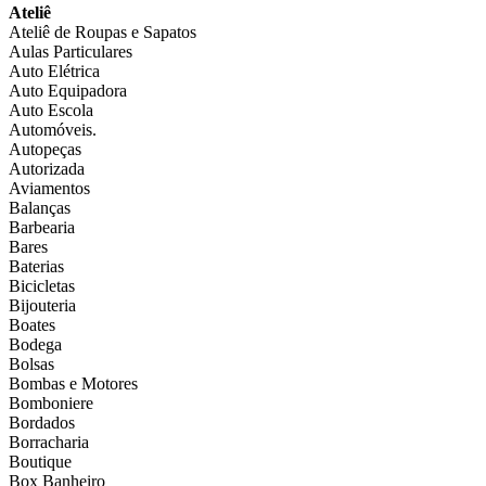
Ateliê
Ateliê de Roupas e Sapatos
Aulas Particulares
Auto Elétrica
Auto Equipadora
Auto Escola
Automóveis.
Autopeças
Autorizada
Aviamentos
Balanças
Barbearia
Bares
Baterias
Bicicletas
Bijouteria
Boates
Bodega
Bolsas
Bombas e Motores
Bomboniere
Bordados
Borracharia
Boutique
Box Banheiro