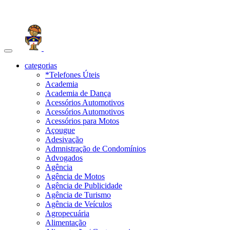
Toggle
navigation
categorias
*Telefones Úteis
Academia
Academia de Dança
Acessórios Automotivos
Acessórios Automotivos
Acessórios para Motos
Açougue
Adesivação
Admnistração de Condomínios
Advogados
Agência
Agência de Motos
Agência de Publicidade
Agência de Turismo
Agência de Veículos
Agropecuária
Alimentação