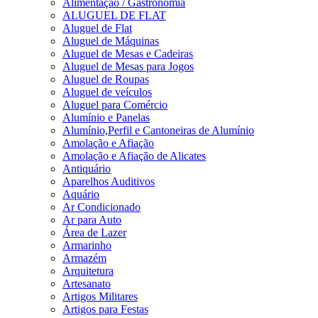
Alimentação / Gastronomia
ALUGUEL DE FLAT
Aluguel de Flat
Aluguel de Máquinas
Aluguel de Mesas e Cadeiras
Aluguel de Mesas para Jogos
Aluguel de Roupas
Aluguel de veículos
Aluguel para Comércio
Alumínio e Panelas
Alumínio,Perfil e Cantoneiras de Alumínio
Amolação e Afiação
Amolação e Afiação de Alicates
Antiquário
Aparelhos Auditivos
Aquário
Ar Condicionado
Ar para Auto
Área de Lazer
Armarinho
Armazém
Arquitetura
Artesanato
Artigos Militares
Artigos para Festas