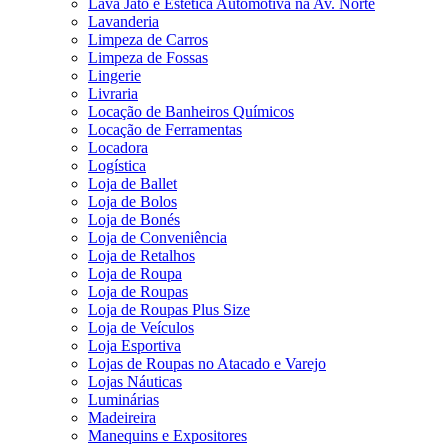
Lava Jato e Estética Automotiva na Av. Norte
Lavanderia
Limpeza de Carros
Limpeza de Fossas
Lingerie
Livraria
Locação de Banheiros Químicos
Locação de Ferramentas
Locadora
Logística
Loja de Ballet
Loja de Bolos
Loja de Bonés
Loja de Conveniência
Loja de Retalhos
Loja de Roupa
Loja de Roupas
Loja de Roupas Plus Size
Loja de Veículos
Loja Esportiva
Lojas de Roupas no Atacado e Varejo
Lojas Náuticas
Luminárias
Madeireira
Manequins e Expositores