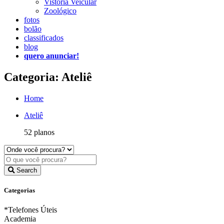
Vistoria Veicular
Zoológico
fotos
bolão
classificados
blog
quero anunciar!
Categoria: Ateliê
Home
Ateliê
52 planos
Search
Categorias
*Telefones Úteis
Academia