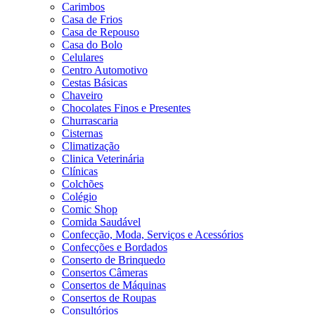
Carimbos
Casa de Frios
Casa de Repouso
Casa do Bolo
Celulares
Centro Automotivo
Cestas Básicas
Chaveiro
Chocolates Finos e Presentes
Churrascaria
Cisternas
Climatização
Clinica Veterinária
Clínicas
Colchões
Colégio
Comic Shop
Comida Saudável
Confecção, Moda, Serviços e Acessórios
Confecções e Bordados
Conserto de Brinquedo
Consertos Câmeras
Consertos de Máquinas
Consertos de Roupas
Consultórios