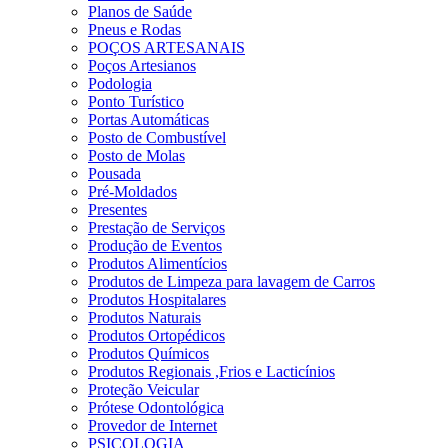
Planos de Saúde
Pneus e Rodas
POÇOS ARTESANAIS
Poços Artesianos
Podologia
Ponto Turístico
Portas Automáticas
Posto de Combustível
Posto de Molas
Pousada
Pré-Moldados
Presentes
Prestação de Serviços
Produção de Eventos
Produtos Alimentícios
Produtos de Limpeza para lavagem de Carros
Produtos Hospitalares
Produtos Naturais
Produtos Ortopédicos
Produtos Químicos
Produtos Regionais ,Frios e Lacticínios
Proteção Veicular
Prótese Odontológica
Provedor de Internet
PSICOLOGIA