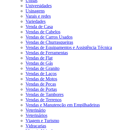
Unhas
Universidades
Usinagens
Varais e redes
Variedades
Venda de Casa
Vendas de Cabelos
Vendas de Carros Usados
Vendas de Churrasqueiras
Vendas de Equipamentos e Assistência Técnica
Vendas de Ferramentas
Vendas de Flat
Vendas de Gás
Vendas de Granito
Vendas de Laços
Vendas de Motos
Vendas de Peças
Vendas de Portas
Vendas de Tambores
Vendas de Terrenos
Vendas e Manutenção em Empilhadeiras
Veterinário
Veterinários
Viagem e Turismo
Vidraçarias