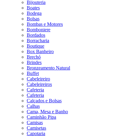
Bijouteria
Boates
Bodega
Bolsas
Bombas e Motores
Bomboniere
Bordados
Borracharia
Boutique
Box Banheiro
Brechó
Brindes
Bronzeamento Natural
Buffet
Cabeleireiro
Cabeleireiros
Cafeteria
Cafeteria
Calçados e Bolsas
Calhas
Cama, Mesa e Banho
Caminhão Pipa
Camisas
Camisetas
Capotaria