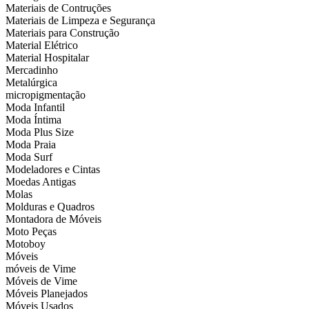
Materiais de Contruções
Materiais de Limpeza e Segurança
Materiais para Construção
Material Elétrico
Material Hospitalar
Mercadinho
Metalúrgica
micropigmentação
Moda Infantil
Moda Íntima
Moda Plus Size
Moda Praia
Moda Surf
Modeladores e Cintas
Moedas Antigas
Molas
Molduras e Quadros
Montadora de Móveis
Moto Peças
Motoboy
Móveis
móveis de Vime
Móveis de Vime
Móveis Planejados
Móveis Usados