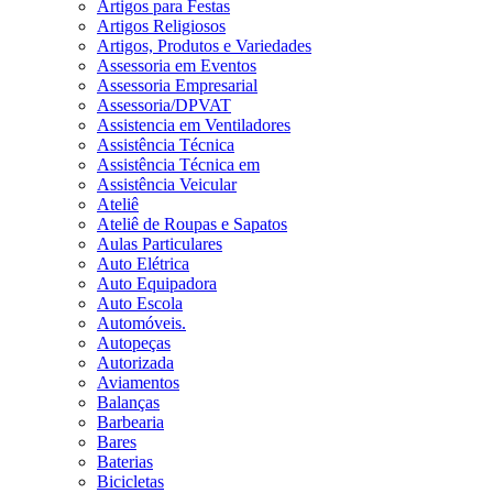
Artigos para Festas
Artigos Religiosos
Artigos, Produtos e Variedades
Assessoria em Eventos
Assessoria Empresarial
Assessoria/DPVAT
Assistencia em Ventiladores
Assistência Técnica
Assistência Técnica em
Assistência Veicular
Ateliê
Ateliê de Roupas e Sapatos
Aulas Particulares
Auto Elétrica
Auto Equipadora
Auto Escola
Automóveis.
Autopeças
Autorizada
Aviamentos
Balanças
Barbearia
Bares
Baterias
Bicicletas