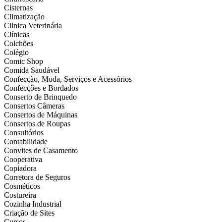
Cisternas
Climatização
Clinica Veterinária
Clínicas
Colchões
Colégio
Comic Shop
Comida Saudável
Confecção, Moda, Serviços e Acessórios
Confecções e Bordados
Conserto de Brinquedo
Consertos Câmeras
Consertos de Máquinas
Consertos de Roupas
Consultórios
Contabilidade
Convites de Casamento
Cooperativa
Copiadora
Corretora de Seguros
Cosméticos
Costureira
Cozinha Industrial
Criação de Sites
Cursos