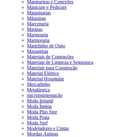
Mangueiras e Conexões
Manicure e Pedicure
Maquinarias
Máquinas
Marcenaria
Marinas
Marmoaria
Marmoraria
Martelinho de Ouro
Massagista
Materiais de Contruções
Materiais de Limpeza e Segurança
Materiais para Construção
Material Elétrico
Material Hospitalar
Mercadinho
Metalúrgica
micropigmentação
Moda Infantil
Moda Íntima
Moda Plus Size
Moda Praia
Moda Surf
Modeladores e Cintas
Moedas Antigas