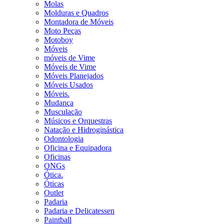
Molas
Molduras e Quadros
Montadora de Móveis
Moto Peças
Motoboy
Móveis
móveis de Vime
Móveis de Vime
Móveis Planejados
Móveis Usados
Móveis.
Mudança
Musculação
Músicos e Orquestras
Natação e Hidroginástica
Odontologia
Oficina e Equipadora
Oficinas
ONGs
Ótica.
Óticas
Outlet
Padaria
Padaria e Delicatessen
Paintball