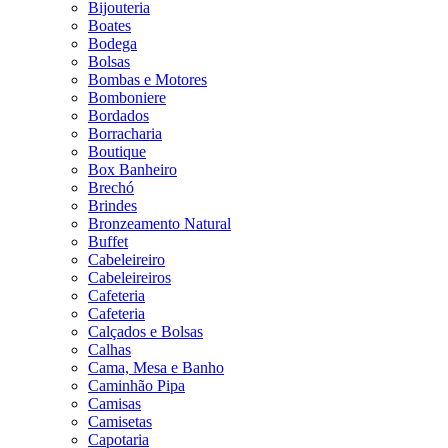
Bijouteria
Boates
Bodega
Bolsas
Bombas e Motores
Bomboniere
Bordados
Borracharia
Boutique
Box Banheiro
Brechó
Brindes
Bronzeamento Natural
Buffet
Cabeleireiro
Cabeleireiros
Cafeteria
Cafeteria
Calçados e Bolsas
Calhas
Cama, Mesa e Banho
Caminhão Pipa
Camisas
Camisetas
Capotaria