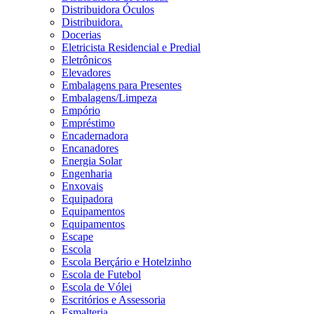
Distribuidora Óculos
Distribuidora.
Docerias
Eletricista Residencial e Predial
Eletrônicos
Elevadores
Embalagens para Presentes
Embalagens/Limpeza
Empório
Empréstimo
Encadernadora
Encanadores
Energia Solar
Engenharia
Enxovais
Equipadora
Equipamentos
Equipamentos
Escape
Escola
Escola Berçário e Hotelzinho
Escola de Futebol
Escola de Vólei
Escritórios e Assessoria
Esmalteria