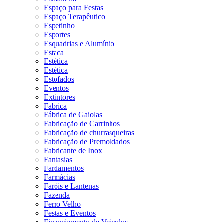
Espaço para Festas
Espaço Terapêutico
Espetinho
Esportes
Esquadrias e Alumínio
Estaca
Estética
Estética
Estofados
Eventos
Extintores
Fabrica
Fábrica de Gaiolas
Fabricação de Carrinhos
Fabricação de churrasqueiras
Fabricação de Premoldados
Fabricante de Inox
Fantasias
Fardamentos
Farmácias
Faróis e Lantenas
Fazenda
Ferro Velho
Festas e Eventos
Financiamento de Veículos