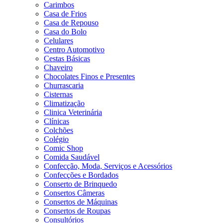
Carimbos
Casa de Frios
Casa de Repouso
Casa do Bolo
Celulares
Centro Automotivo
Cestas Básicas
Chaveiro
Chocolates Finos e Presentes
Churrascaria
Cisternas
Climatização
Clinica Veterinária
Clínicas
Colchões
Colégio
Comic Shop
Comida Saudável
Confecção, Moda, Serviços e Acessórios
Confecções e Bordados
Conserto de Brinquedo
Consertos Câmeras
Consertos de Máquinas
Consertos de Roupas
Consultórios