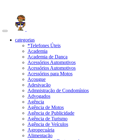
Toggle
navigation
categorias
*Telefones Úteis
Academia
Academia de Dança
Acessórios Automotivos
Acessórios Automotivos
Acessórios para Motos
Açougue
Adesivação
Admnistração de Condomínios
Advogados
Agência
Agência de Motos
Agência de Publicidade
Agência de Turismo
Agência de Veículos
Agropecuária
Alimentação