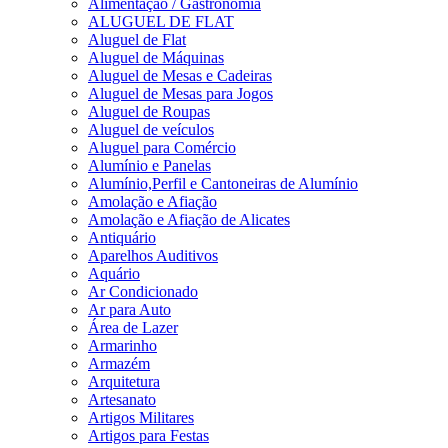
Alimentação / Gastronomia
ALUGUEL DE FLAT
Aluguel de Flat
Aluguel de Máquinas
Aluguel de Mesas e Cadeiras
Aluguel de Mesas para Jogos
Aluguel de Roupas
Aluguel de veículos
Aluguel para Comércio
Alumínio e Panelas
Alumínio,Perfil e Cantoneiras de Alumínio
Amolação e Afiação
Amolação e Afiação de Alicates
Antiquário
Aparelhos Auditivos
Aquário
Ar Condicionado
Ar para Auto
Área de Lazer
Armarinho
Armazém
Arquitetura
Artesanato
Artigos Militares
Artigos para Festas