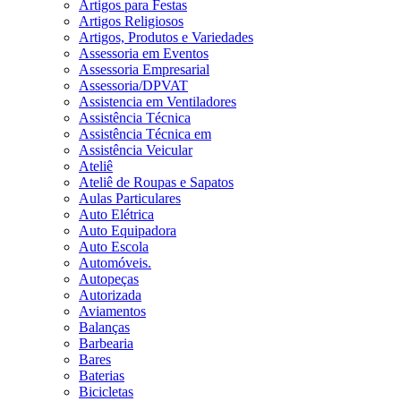
Artigos para Festas
Artigos Religiosos
Artigos, Produtos e Variedades
Assessoria em Eventos
Assessoria Empresarial
Assessoria/DPVAT
Assistencia em Ventiladores
Assistência Técnica
Assistência Técnica em
Assistência Veicular
Ateliê
Ateliê de Roupas e Sapatos
Aulas Particulares
Auto Elétrica
Auto Equipadora
Auto Escola
Automóveis.
Autopeças
Autorizada
Aviamentos
Balanças
Barbearia
Bares
Baterias
Bicicletas