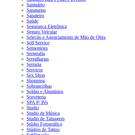
Santuário
Sapatarias
Sapateiro
Saúde
Segurança Eletrônica
Seguro Veícular
Seleção e Agenciamento de Mão de Obra
Self Service
Sementeira
Serigrafia
Serralharias
Serraria
Serviços
Sex Shop
Shopping
Sobrancelhas
Soldas e Alumínios
Sorveteria
SPA P/ Pés
Studio
Studio de Música
Studio de Tatuagem
Stúdio Fotográfico
Stúdios de Tattoo
Sublimação