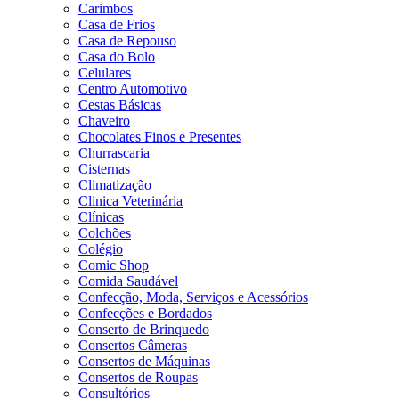
Carimbos
Casa de Frios
Casa de Repouso
Casa do Bolo
Celulares
Centro Automotivo
Cestas Básicas
Chaveiro
Chocolates Finos e Presentes
Churrascaria
Cisternas
Climatização
Clinica Veterinária
Clínicas
Colchões
Colégio
Comic Shop
Comida Saudável
Confecção, Moda, Serviços e Acessórios
Confecções e Bordados
Conserto de Brinquedo
Consertos Câmeras
Consertos de Máquinas
Consertos de Roupas
Consultórios