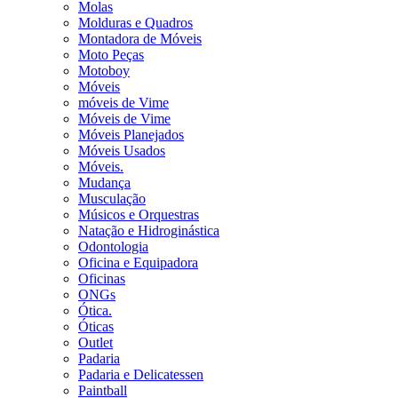
Molas
Molduras e Quadros
Montadora de Móveis
Moto Peças
Motoboy
Móveis
móveis de Vime
Móveis de Vime
Móveis Planejados
Móveis Usados
Móveis.
Mudança
Musculação
Músicos e Orquestras
Natação e Hidroginástica
Odontologia
Oficina e Equipadora
Oficinas
ONGs
Ótica.
Óticas
Outlet
Padaria
Padaria e Delicatessen
Paintball