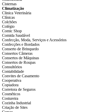
Cisternas
Climatização
Clinica Veterinária
Clínicas
Colchões
Colégio
Comic Shop
Comida Saudável
Confecção, Moda, Serviços e Acessórios
Confecções e Bordados
Conserto de Brinquedo
Consertos Câmeras
Consertos de Máquinas
Consertos de Roupas
Consultórios
Contabilidade
Convites de Casamento
Cooperativa
Copiadora
Corretora de Seguros
Cosméticos
Costureira
Cozinha Industrial
Criação de Sites
Cursos