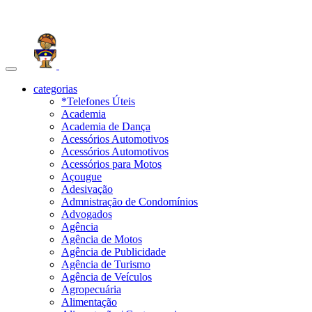
Toggle
navigation
categorias
*Telefones Úteis
Academia
Academia de Dança
Acessórios Automotivos
Acessórios Automotivos
Acessórios para Motos
Açougue
Adesivação
Admnistração de Condomínios
Advogados
Agência
Agência de Motos
Agência de Publicidade
Agência de Turismo
Agência de Veículos
Agropecuária
Alimentação