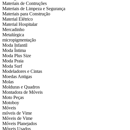
Materiais de Contruções
Materiais de Limpeza e Segurança
Materiais para Construção
Material Elétrico
Material Hospitalar
Mercadinho
Metalúrgica
micropigmentação
Moda Infantil
Moda Íntima
Moda Plus Size
Moda Praia
Moda Surf
Modeladores e Cintas
Moedas Antigas
Molas
Molduras e Quadros
Montadora de Móveis
Moto Peças
Motoboy
Móveis
móveis de Vime
Móveis de Vime
Móveis Planejados
Móveis Usados