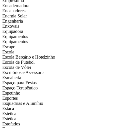
Empréstimo
Encadernadora
Encanadores
Energia Solar
Engenharia
Enxovais
Equipadora
Equipamentos
Equipamentos
Escape
Escola
Escola Berçário e Hotelzinho
Escola de Futebol
Escola de Vólei
Escritórios e Assessoria
Esmalteria
Espaço para Festas
Espaço Terapêutico
Espetinho
Esportes
Esquadrias e Alumínio
Estaca
Estética
Estética
Estofados