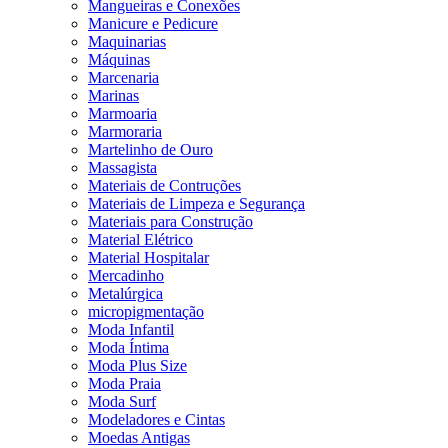
Mangueiras e Conexões
Manicure e Pedicure
Maquinarias
Máquinas
Marcenaria
Marinas
Marmoaria
Marmoraria
Martelinho de Ouro
Massagista
Materiais de Contruções
Materiais de Limpeza e Segurança
Materiais para Construção
Material Elétrico
Material Hospitalar
Mercadinho
Metalúrgica
micropigmentação
Moda Infantil
Moda Íntima
Moda Plus Size
Moda Praia
Moda Surf
Modeladores e Cintas
Moedas Antigas