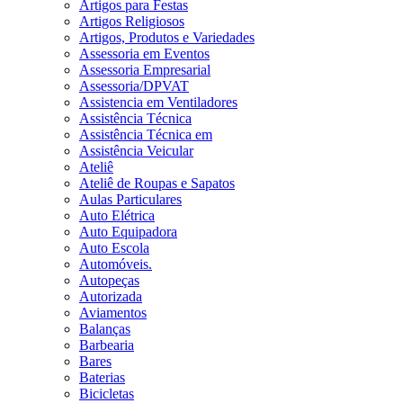
Artigos para Festas
Artigos Religiosos
Artigos, Produtos e Variedades
Assessoria em Eventos
Assessoria Empresarial
Assessoria/DPVAT
Assistencia em Ventiladores
Assistência Técnica
Assistência Técnica em
Assistência Veicular
Ateliê
Ateliê de Roupas e Sapatos
Aulas Particulares
Auto Elétrica
Auto Equipadora
Auto Escola
Automóveis.
Autopeças
Autorizada
Aviamentos
Balanças
Barbearia
Bares
Baterias
Bicicletas