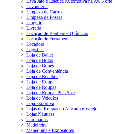
Lava Jato e Estética Automotiva na Av. Norte
Lavanderia
Limpeza de Carros
Limpeza de Fossas
Lingerie
Livraria
Locação de Banheiros Químicos
Locação de Ferramentas
Locadora
Logística
Loja de Ballet
Loja de Bolos
Loja de Bonés
Loja de Conveniência
Loja de Retalhos
Loja de Roupa
Loja de Roupas
Loja de Roupas Plus Size
Loja de Veículos
Loja Esportiva
Lojas de Roupas no Atacado e Varejo
Lojas Náuticas
Luminárias
Madeireira
Manequins e Expositores