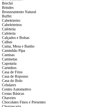
Brechó
Brindes
Bronzeamento Natural
Buffet
Cabeleireiro
Cabeleireiros
Cafeteria
Cafeteria
Calçados e Bolsas
Calhas
Cama, Mesa e Banho
Caminhão Pipa
Camisas
Camisetas
Capotaria
Carimbos
Casa de Frios
Casa de Repouso
Casa do Bolo
Celulares
Centro Automotivo
Cestas Básicas
Chaveiro
Chocolates Finos e Presentes
Churrascaria