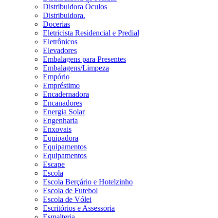
Distribuidora Óculos
Distribuidora.
Docerias
Eletricista Residencial e Predial
Eletrônicos
Elevadores
Embalagens para Presentes
Embalagens/Limpeza
Empório
Empréstimo
Encadernadora
Encanadores
Energia Solar
Engenharia
Enxovais
Equipadora
Equipamentos
Equipamentos
Escape
Escola
Escola Berçário e Hotelzinho
Escola de Futebol
Escola de Vólei
Escritórios e Assessoria
Esmalteria