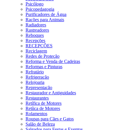
Psicólogo
Psicopedagogia
Purificadores de Água
Rações para Animais
Radiadores
Rastreadores
Reboques
Recepções
RECEPÇÕES
Reciclagem
Redes de Proteção
Reforma e Venda de Cadeiras
Reformas e Pinturas
Refratário
Refrigeração
Relojoaria
Representação
Restaurador e Antiguidades
Restaurantes
Retífica de Motores
Retíica de Motores
Rolamentos
Roupas para Cães e Gatos
Salão de Beleza
Salgados para Festas e Eventos