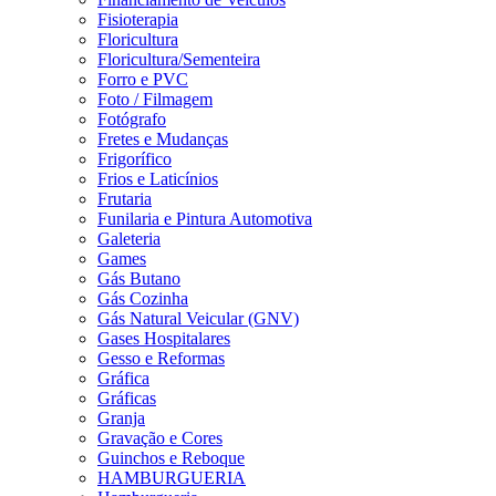
Fisioterapia
Floricultura
Floricultura/Sementeira
Forro e PVC
Foto / Filmagem
Fotógrafo
Fretes e Mudanças
Frigorífico
Frios e Laticínios
Frutaria
Funilaria e Pintura Automotiva
Galeteria
Games
Gás Butano
Gás Cozinha
Gás Natural Veicular (GNV)
Gases Hospitalares
Gesso e Reformas
Gráfica
Gráficas
Granja
Gravação e Cores
Guinchos e Reboque
HAMBURGUERIA