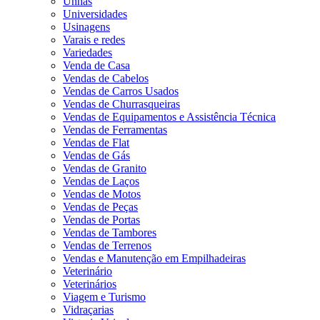
Unhas
Universidades
Usinagens
Varais e redes
Variedades
Venda de Casa
Vendas de Cabelos
Vendas de Carros Usados
Vendas de Churrasqueiras
Vendas de Equipamentos e Assistência Técnica
Vendas de Ferramentas
Vendas de Flat
Vendas de Gás
Vendas de Granito
Vendas de Laços
Vendas de Motos
Vendas de Peças
Vendas de Portas
Vendas de Tambores
Vendas de Terrenos
Vendas e Manutenção em Empilhadeiras
Veterinário
Veterinários
Viagem e Turismo
Vidraçarias