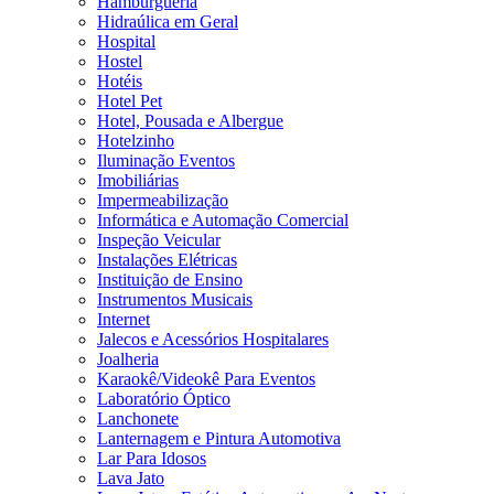
Hamburgueria
Hidraúlica em Geral
Hospital
Hostel
Hotéis
Hotel Pet
Hotel, Pousada e Albergue
Hotelzinho
Iluminação Eventos
Imobiliárias
Impermeabilização
Informática e Automação Comercial
Inspeção Veicular
Instalações Elétricas
Instituição de Ensino
Instrumentos Musicais
Internet
Jalecos e Acessórios Hospitalares
Joalheria
Karaokê/Videokê Para Eventos
Laboratório Óptico
Lanchonete
Lanternagem e Pintura Automotiva
Lar Para Idosos
Lava Jato