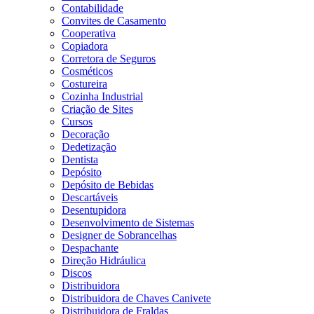
Contabilidade
Convites de Casamento
Cooperativa
Copiadora
Corretora de Seguros
Cosméticos
Costureira
Cozinha Industrial
Criação de Sites
Cursos
Decoração
Dedetização
Dentista
Depósito
Depósito de Bebidas
Descartáveis
Desentupidora
Desenvolvimento de Sistemas
Designer de Sobrancelhas
Despachante
Direção Hidráulica
Discos
Distribuidora
Distribuidora de Chaves Canivete
Distribuidora de Fraldas