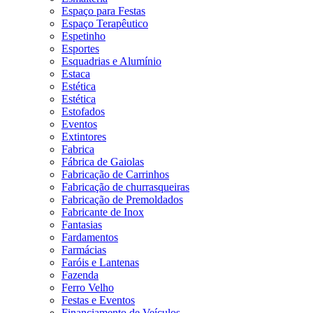
Espaço para Festas
Espaço Terapêutico
Espetinho
Esportes
Esquadrias e Alumínio
Estaca
Estética
Estética
Estofados
Eventos
Extintores
Fabrica
Fábrica de Gaiolas
Fabricação de Carrinhos
Fabricação de churrasqueiras
Fabricação de Premoldados
Fabricante de Inox
Fantasias
Fardamentos
Farmácias
Faróis e Lantenas
Fazenda
Ferro Velho
Festas e Eventos
Financiamento de Veículos