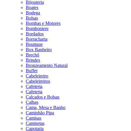
Bijouteria
Boates
Bodega
Bolsas
Bombas e Motores
Bomboniere
Bordados
Borracharia
Boutique
Box Banheiro
Brechó
Brindes
Bronzeamento Natural
Buffet
Cabeleireiro
Cabeleireiros
Cafeteria
Cafeteria
Calçados e Bolsas
Calhas
Cama, Mesa e Banho
Caminhão Pipa
Camisas
Camisetas
Capotaria