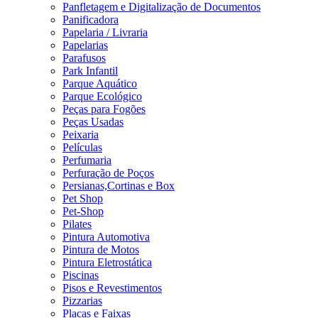
Panfletagem e Digitalização de Documentos
Panificadora
Papelaria / Livraria
Papelarias
Parafusos
Park Infantil
Parque Aquático
Parque Ecológico
Peças para Fogões
Peças Usadas
Peixaria
Películas
Perfumaria
Perfuração de Poços
Persianas,Cortinas e Box
Pet Shop
Pet-Shop
Pilates
Pintura Automotiva
Pintura de Motos
Pintura Eletrostática
Piscinas
Pisos e Revestimentos
Pizzarias
Placas e Faixas