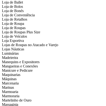
Loja de Ballet
Loja de Bolos
Loja de Bonés
Loja de Conveniência
Loja de Retalhos
Loja de Roupa
Loja de Roupas
Loja de Roupas Plus Size
Loja de Veículos
Loja Esportiva
Lojas de Roupas no Atacado e Varejo
Lojas Náuticas
Luminárias
Madeireira
Manequins e Expositores
Mangueiras e Conexões
Manicure e Pedicure
Maquinarias
Máquinas
Marcenaria
Marinas
Marmoaria
Marmoraria
Martelinho de Ouro
Massagista