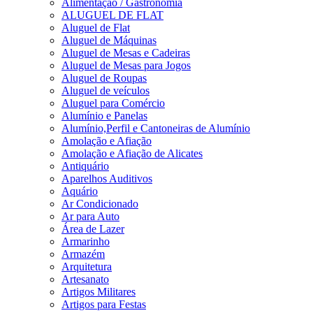
Alimentação / Gastronomia
ALUGUEL DE FLAT
Aluguel de Flat
Aluguel de Máquinas
Aluguel de Mesas e Cadeiras
Aluguel de Mesas para Jogos
Aluguel de Roupas
Aluguel de veículos
Aluguel para Comércio
Alumínio e Panelas
Alumínio,Perfil e Cantoneiras de Alumínio
Amolação e Afiação
Amolação e Afiação de Alicates
Antiquário
Aparelhos Auditivos
Aquário
Ar Condicionado
Ar para Auto
Área de Lazer
Armarinho
Armazém
Arquitetura
Artesanato
Artigos Militares
Artigos para Festas