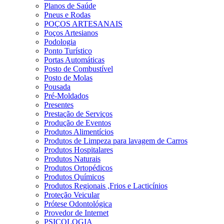
Planos de Saúde
Pneus e Rodas
POÇOS ARTESANAIS
Poços Artesianos
Podologia
Ponto Turístico
Portas Automáticas
Posto de Combustível
Posto de Molas
Pousada
Pré-Moldados
Presentes
Prestação de Serviços
Produção de Eventos
Produtos Alimentícios
Produtos de Limpeza para lavagem de Carros
Produtos Hospitalares
Produtos Naturais
Produtos Ortopédicos
Produtos Químicos
Produtos Regionais ,Frios e Lacticínios
Proteção Veicular
Prótese Odontológica
Provedor de Internet
PSICOLOGIA