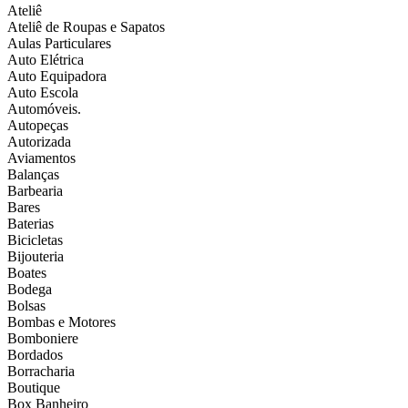
Ateliê
Ateliê de Roupas e Sapatos
Aulas Particulares
Auto Elétrica
Auto Equipadora
Auto Escola
Automóveis.
Autopeças
Autorizada
Aviamentos
Balanças
Barbearia
Bares
Baterias
Bicicletas
Bijouteria
Boates
Bodega
Bolsas
Bombas e Motores
Bomboniere
Bordados
Borracharia
Boutique
Box Banheiro