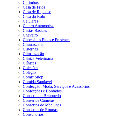
Carimbos
Casa de Frios
Casa de Repouso
Casa do Bolo
Celulares
Centro Automotivo
Cestas Básicas
Chaveiro
Chocolates Finos e Presentes
Churrascaria
Cisternas
Climatização
Clinica Veterinária
Clínicas
Colchões
Colégio
Comic Shop
Comida Saudável
Confecção, Moda, Serviços e Acessórios
Confecções e Bordados
Conserto de Brinquedo
Consertos Câmeras
Consertos de Máquinas
Consertos de Roupas
Consultórios