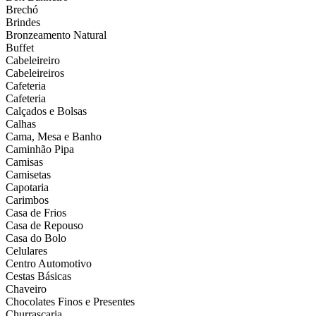
Brechó
Brindes
Bronzeamento Natural
Buffet
Cabeleireiro
Cabeleireiros
Cafeteria
Cafeteria
Calçados e Bolsas
Calhas
Cama, Mesa e Banho
Caminhão Pipa
Camisas
Camisetas
Capotaria
Carimbos
Casa de Frios
Casa de Repouso
Casa do Bolo
Celulares
Centro Automotivo
Cestas Básicas
Chaveiro
Chocolates Finos e Presentes
Churrascaria