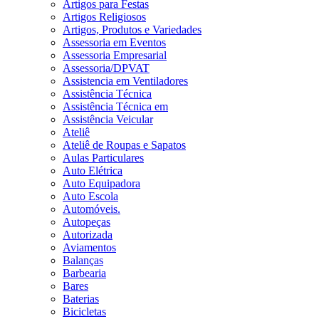
Artigos para Festas
Artigos Religiosos
Artigos, Produtos e Variedades
Assessoria em Eventos
Assessoria Empresarial
Assessoria/DPVAT
Assistencia em Ventiladores
Assistência Técnica
Assistência Técnica em
Assistência Veicular
Ateliê
Ateliê de Roupas e Sapatos
Aulas Particulares
Auto Elétrica
Auto Equipadora
Auto Escola
Automóveis.
Autopeças
Autorizada
Aviamentos
Balanças
Barbearia
Bares
Baterias
Bicicletas