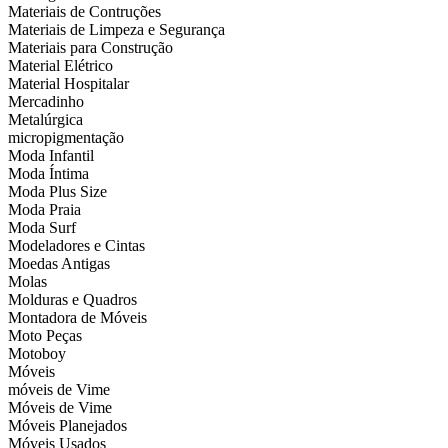
Materiais de Contruções
Materiais de Limpeza e Segurança
Materiais para Construção
Material Elétrico
Material Hospitalar
Mercadinho
Metalúrgica
micropigmentação
Moda Infantil
Moda Íntima
Moda Plus Size
Moda Praia
Moda Surf
Modeladores e Cintas
Moedas Antigas
Molas
Molduras e Quadros
Montadora de Móveis
Moto Peças
Motoboy
Móveis
móveis de Vime
Móveis de Vime
Móveis Planejados
Móveis Usados