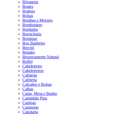
Bijouteria
Boates
Bodega
Bolsas
Bombas e Motores
Bomboniere
Bordados
Borracharia
Boutique
Box Banheiro
Brechó
Brindes
Bronzeamento Natural
Buffet
Cabeleireiro
Cabeleireiros
Cafeteria
Cafeteria
Calçados e Bolsas
Calhas
Cama, Mesa e Banho
Caminhão Pipa
Camisas
Camisetas
Capotaria