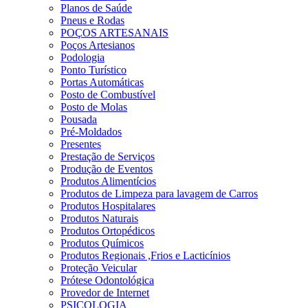
Planos de Saúde
Pneus e Rodas
POÇOS ARTESANAIS
Poços Artesianos
Podologia
Ponto Turístico
Portas Automáticas
Posto de Combustível
Posto de Molas
Pousada
Pré-Moldados
Presentes
Prestação de Serviços
Produção de Eventos
Produtos Alimentícios
Produtos de Limpeza para lavagem de Carros
Produtos Hospitalares
Produtos Naturais
Produtos Ortopédicos
Produtos Químicos
Produtos Regionais ,Frios e Lacticínios
Proteção Veicular
Prótese Odontológica
Provedor de Internet
PSICOLOGIA