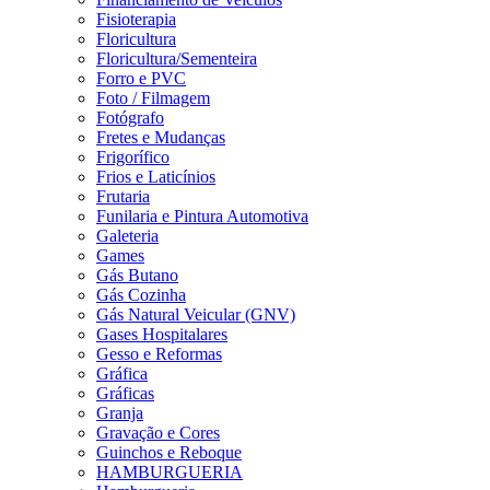
Fisioterapia
Floricultura
Floricultura/Sementeira
Forro e PVC
Foto / Filmagem
Fotógrafo
Fretes e Mudanças
Frigorífico
Frios e Laticínios
Frutaria
Funilaria e Pintura Automotiva
Galeteria
Games
Gás Butano
Gás Cozinha
Gás Natural Veicular (GNV)
Gases Hospitalares
Gesso e Reformas
Gráfica
Gráficas
Granja
Gravação e Cores
Guinchos e Reboque
HAMBURGUERIA