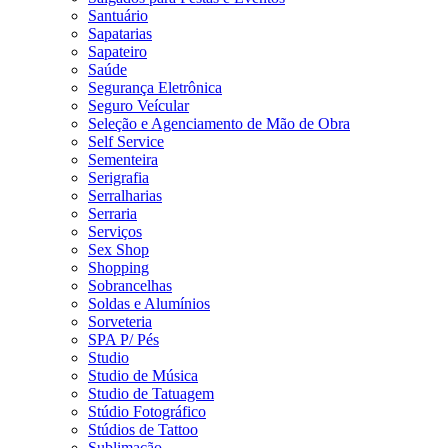
Santuário
Sapatarias
Sapateiro
Saúde
Segurança Eletrônica
Seguro Veícular
Seleção e Agenciamento de Mão de Obra
Self Service
Sementeira
Serigrafia
Serralharias
Serraria
Serviços
Sex Shop
Shopping
Sobrancelhas
Soldas e Alumínios
Sorveteria
SPA P/ Pés
Studio
Studio de Música
Studio de Tatuagem
Stúdio Fotográfico
Stúdios de Tattoo
Sublimação