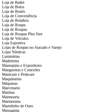
Loja de Ballet
Loja de Bolos
Loja de Bonés
Loja de Conveniência
Loja de Retalhos
Loja de Roupa
Loja de Roupas
Loja de Roupas Plus Size
Loja de Veículos
Loja Esportiva
Lojas de Roupas no Atacado e Varejo
Lojas Náuticas
Luminárias
Madeireira
Manequins e Expositores
Mangueiras e Conexões
Manicure e Pedicure
Maquinarias
Máquinas
Marcenaria
Marinas
Marmoaria
Marmoraria
Martelinho de Ouro
Massagista