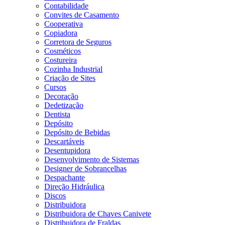
Contabilidade
Convites de Casamento
Cooperativa
Copiadora
Corretora de Seguros
Cosméticos
Costureira
Cozinha Industrial
Criação de Sites
Cursos
Decoração
Dedetização
Dentista
Depósito
Depósito de Bebidas
Descartáveis
Desentupidora
Desenvolvimento de Sistemas
Designer de Sobrancelhas
Despachante
Direção Hidráulica
Discos
Distribuidora
Distribuidora de Chaves Canivete
Distribuidora de Fraldas