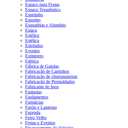
Espaço para Festas
Espaço Terapêutico
Espetinho
Esportes
Esquadrias e Alumínio
Estaca
Estética
Estética
Estofados
Eventos
Extintores
Fabrica
Fábrica de Gaiolas
Fabricação de Carrinhos
Fabricação de churrasqueiras
Fabricação de Premoldados
Fabricante de Inox
Fantasias
Fardamentos
Farmácias
Faróis e Lantenas
Fazenda
Ferro Velho
Festas e Eventos
Financiamento de Veículos