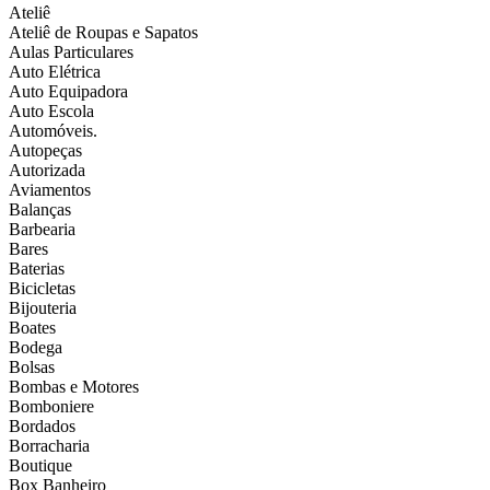
Ateliê
Ateliê de Roupas e Sapatos
Aulas Particulares
Auto Elétrica
Auto Equipadora
Auto Escola
Automóveis.
Autopeças
Autorizada
Aviamentos
Balanças
Barbearia
Bares
Baterias
Bicicletas
Bijouteria
Boates
Bodega
Bolsas
Bombas e Motores
Bomboniere
Bordados
Borracharia
Boutique
Box Banheiro