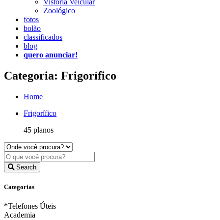
Vistoria Veicular
Zoológico
fotos
bolão
classificados
blog
quero anunciar!
Categoria: Frigorífico
Home
Frigorífico
45 planos
Search
Categorias
*Telefones Úteis
Academia