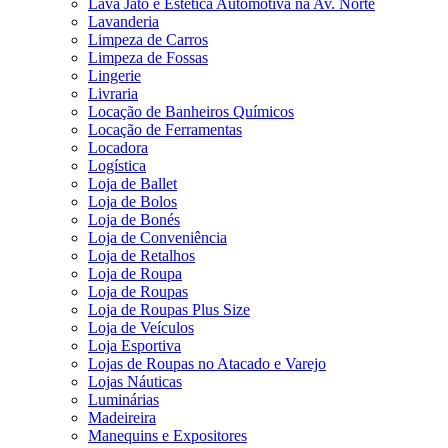
Lava Jato e Estética Automotiva na Av. Norte
Lavanderia
Limpeza de Carros
Limpeza de Fossas
Lingerie
Livraria
Locação de Banheiros Químicos
Locação de Ferramentas
Locadora
Logística
Loja de Ballet
Loja de Bolos
Loja de Bonés
Loja de Conveniência
Loja de Retalhos
Loja de Roupa
Loja de Roupas
Loja de Roupas Plus Size
Loja de Veículos
Loja Esportiva
Lojas de Roupas no Atacado e Varejo
Lojas Náuticas
Luminárias
Madeireira
Manequins e Expositores