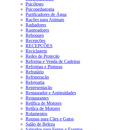
Psicólogo
Psicopedagogia
Purificadores de Água
Rações para Animais
Radiadores
Rastreadores
Reboques
Recepções
RECEPÇÕES
Reciclagem
Redes de Proteção
Reforma e Venda de Cadeiras
Reformas e Pinturas
Refratário
Refrigeração
Relojoaria
Representação
Restaurador e Antiguidades
Restaurantes
Retífica de Motores
Retíica de Motores
Rolamentos
Roupas para Cães e Gatos
Salão de Beleza
Salgados para Festas e Eventos