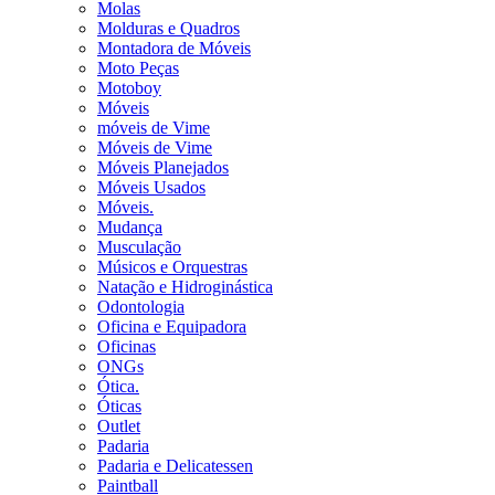
Molas
Molduras e Quadros
Montadora de Móveis
Moto Peças
Motoboy
Móveis
móveis de Vime
Móveis de Vime
Móveis Planejados
Móveis Usados
Móveis.
Mudança
Musculação
Músicos e Orquestras
Natação e Hidroginástica
Odontologia
Oficina e Equipadora
Oficinas
ONGs
Ótica.
Óticas
Outlet
Padaria
Padaria e Delicatessen
Paintball