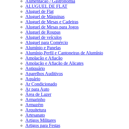
Alimentação / Gastronomia
ALUGUEL DE FLAT
Aluguel de Flat
Aluguel de Máquinas
Aluguel de Mesas e Cadeiras
Aluguel de Mesas para Jogos
Aluguel de Roupas
Aluguel de veículos
Aluguel para Comércio
Alumínio e Panelas
Alumínio,Perfil e Cantoneiras de Alumínio
Amolação e Afiação
Amolação e Afiação de Alicates
Antiquário
Aparelhos Auditivos
Aquário
Ar Condicionado
Ar para Auto
Área de Lazer
Armarinho
Armazém
Arquitetura
Artesanato
Artigos Militares
Artigos para Festas