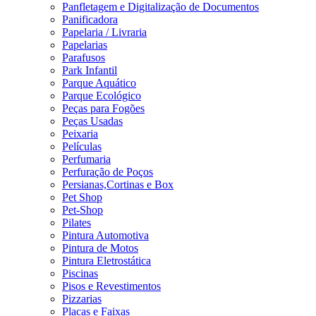
Panfletagem e Digitalização de Documentos
Panificadora
Papelaria / Livraria
Papelarias
Parafusos
Park Infantil
Parque Aquático
Parque Ecológico
Peças para Fogões
Peças Usadas
Peixaria
Películas
Perfumaria
Perfuração de Poços
Persianas,Cortinas e Box
Pet Shop
Pet-Shop
Pilates
Pintura Automotiva
Pintura de Motos
Pintura Eletrostática
Piscinas
Pisos e Revestimentos
Pizzarias
Placas e Faixas