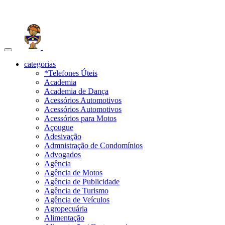
Toggle
navigation
categorias
*Telefones Úteis
Academia
Academia de Dança
Acessórios Automotivos
Acessórios Automotivos
Acessórios para Motos
Açougue
Adesivação
Admnistração de Condomínios
Advogados
Agência
Agência de Motos
Agência de Publicidade
Agência de Turismo
Agência de Veículos
Agropecuária
Alimentação