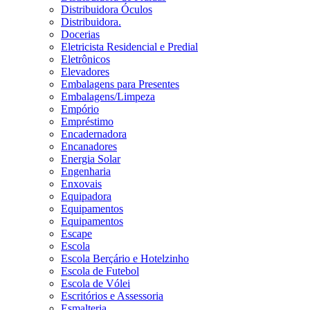
Distribuidora Óculos
Distribuidora.
Docerias
Eletricista Residencial e Predial
Eletrônicos
Elevadores
Embalagens para Presentes
Embalagens/Limpeza
Empório
Empréstimo
Encadernadora
Encanadores
Energia Solar
Engenharia
Enxovais
Equipadora
Equipamentos
Equipamentos
Escape
Escola
Escola Berçário e Hotelzinho
Escola de Futebol
Escola de Vólei
Escritórios e Assessoria
Esmalteria