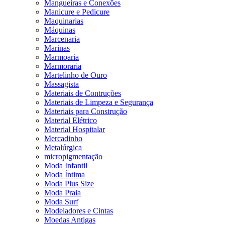
Mangueiras e Conexões
Manicure e Pedicure
Maquinarias
Máquinas
Marcenaria
Marinas
Marmoaria
Marmoraria
Martelinho de Ouro
Massagista
Materiais de Contruções
Materiais de Limpeza e Segurança
Materiais para Construção
Material Elétrico
Material Hospitalar
Mercadinho
Metalúrgica
micropigmentação
Moda Infantil
Moda Íntima
Moda Plus Size
Moda Praia
Moda Surf
Modeladores e Cintas
Moedas Antigas