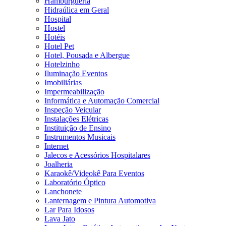
Hamburgueria
Hidraúlica em Geral
Hospital
Hostel
Hotéis
Hotel Pet
Hotel, Pousada e Albergue
Hotelzinho
Iluminação Eventos
Imobiliárias
Impermeabilização
Informática e Automação Comercial
Inspeção Veicular
Instalações Elétricas
Instituição de Ensino
Instrumentos Musicais
Internet
Jalecos e Acessórios Hospitalares
Joalheria
Karaokê/Videokê Para Eventos
Laboratório Óptico
Lanchonete
Lanternagem e Pintura Automotiva
Lar Para Idosos
Lava Jato