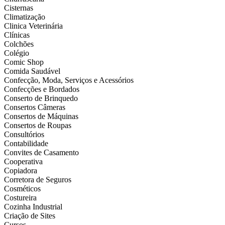
Cisternas
Climatização
Clinica Veterinária
Clínicas
Colchões
Colégio
Comic Shop
Comida Saudável
Confecção, Moda, Serviços e Acessórios
Confecções e Bordados
Conserto de Brinquedo
Consertos Câmeras
Consertos de Máquinas
Consertos de Roupas
Consultórios
Contabilidade
Convites de Casamento
Cooperativa
Copiadora
Corretora de Seguros
Cosméticos
Costureira
Cozinha Industrial
Criação de Sites
Cursos