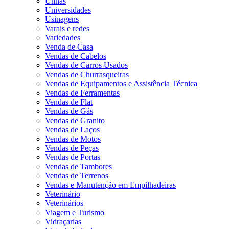
Unhas
Universidades
Usinagens
Varais e redes
Variedades
Venda de Casa
Vendas de Cabelos
Vendas de Carros Usados
Vendas de Churrasqueiras
Vendas de Equipamentos e Assistência Técnica
Vendas de Ferramentas
Vendas de Flat
Vendas de Gás
Vendas de Granito
Vendas de Laços
Vendas de Motos
Vendas de Peças
Vendas de Portas
Vendas de Tambores
Vendas de Terrenos
Vendas e Manutenção em Empilhadeiras
Veterinário
Veterinários
Viagem e Turismo
Vidraçarias