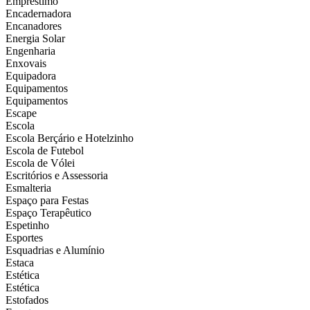
Empréstimo
Encadernadora
Encanadores
Energia Solar
Engenharia
Enxovais
Equipadora
Equipamentos
Equipamentos
Escape
Escola
Escola Berçário e Hotelzinho
Escola de Futebol
Escola de Vólei
Escritórios e Assessoria
Esmalteria
Espaço para Festas
Espaço Terapêutico
Espetinho
Esportes
Esquadrias e Alumínio
Estaca
Estética
Estética
Estofados