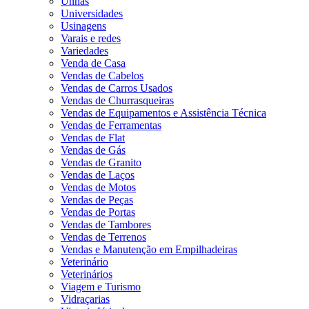
Unhas
Universidades
Usinagens
Varais e redes
Variedades
Venda de Casa
Vendas de Cabelos
Vendas de Carros Usados
Vendas de Churrasqueiras
Vendas de Equipamentos e Assistência Técnica
Vendas de Ferramentas
Vendas de Flat
Vendas de Gás
Vendas de Granito
Vendas de Laços
Vendas de Motos
Vendas de Peças
Vendas de Portas
Vendas de Tambores
Vendas de Terrenos
Vendas e Manutenção em Empilhadeiras
Veterinário
Veterinários
Viagem e Turismo
Vidraçarias