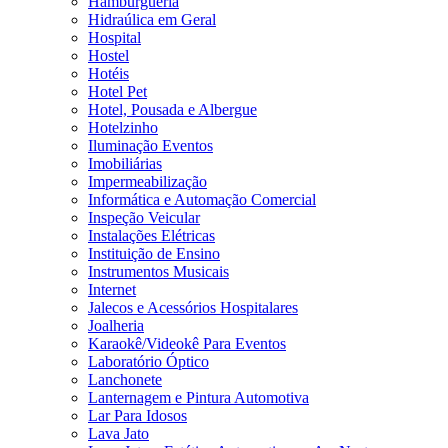
Hamburgueria
Hidraúlica em Geral
Hospital
Hostel
Hotéis
Hotel Pet
Hotel, Pousada e Albergue
Hotelzinho
Iluminação Eventos
Imobiliárias
Impermeabilização
Informática e Automação Comercial
Inspeção Veicular
Instalações Elétricas
Instituição de Ensino
Instrumentos Musicais
Internet
Jalecos e Acessórios Hospitalares
Joalheria
Karaokê/Videokê Para Eventos
Laboratório Óptico
Lanchonete
Lanternagem e Pintura Automotiva
Lar Para Idosos
Lava Jato