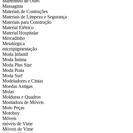
Martelinho de Ouro
Massagista
Materiais de Contruções
Materiais de Limpeza e Segurança
Materiais para Construção
Material Elétrico
Material Hospitalar
Mercadinho
Metalúrgica
micropigmentação
Moda Infantil
Moda Íntima
Moda Plus Size
Moda Praia
Moda Surf
Modeladores e Cintas
Moedas Antigas
Molas
Molduras e Quadros
Montadora de Móveis
Moto Peças
Motoboy
Móveis
móveis de Vime
Móveis de Vime