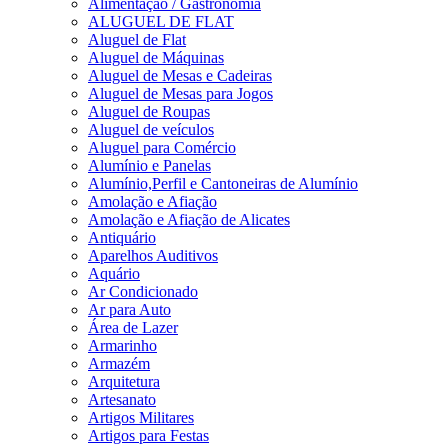
Alimentação / Gastronomia
ALUGUEL DE FLAT
Aluguel de Flat
Aluguel de Máquinas
Aluguel de Mesas e Cadeiras
Aluguel de Mesas para Jogos
Aluguel de Roupas
Aluguel de veículos
Aluguel para Comércio
Alumínio e Panelas
Alumínio,Perfil e Cantoneiras de Alumínio
Amolação e Afiação
Amolação e Afiação de Alicates
Antiquário
Aparelhos Auditivos
Aquário
Ar Condicionado
Ar para Auto
Área de Lazer
Armarinho
Armazém
Arquitetura
Artesanato
Artigos Militares
Artigos para Festas