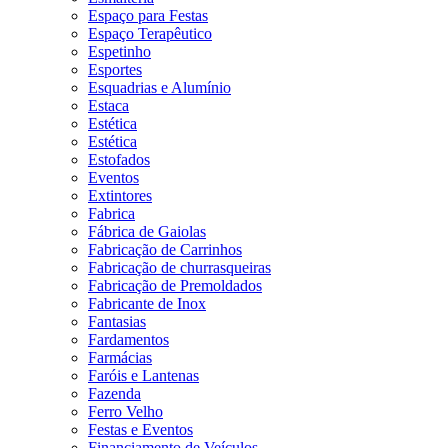
Espaço para Festas
Espaço Terapêutico
Espetinho
Esportes
Esquadrias e Alumínio
Estaca
Estética
Estética
Estofados
Eventos
Extintores
Fabrica
Fábrica de Gaiolas
Fabricação de Carrinhos
Fabricação de churrasqueiras
Fabricação de Premoldados
Fabricante de Inox
Fantasias
Fardamentos
Farmácias
Faróis e Lantenas
Fazenda
Ferro Velho
Festas e Eventos
Financiamento de Veículos