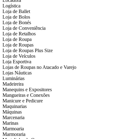
Locadora
Logística
Loja de Ballet
Loja de Bolos
Loja de Bonés
Loja de Conveniência
Loja de Retalhos
Loja de Roupa
Loja de Roupas
Loja de Roupas Plus Size
Loja de Veículos
Loja Esportiva
Lojas de Roupas no Atacado e Varejo
Lojas Náuticas
Luminárias
Madeireira
Manequins e Expositores
Mangueiras e Conexões
Manicure e Pedicure
Maquinarias
Máquinas
Marcenaria
Marinas
Marmoaria
Marmoraria