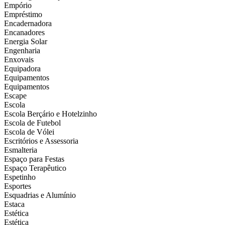
Empório
Empréstimo
Encadernadora
Encanadores
Energia Solar
Engenharia
Enxovais
Equipadora
Equipamentos
Equipamentos
Escape
Escola
Escola Berçário e Hotelzinho
Escola de Futebol
Escola de Vólei
Escritórios e Assessoria
Esmalteria
Espaço para Festas
Espaço Terapêutico
Espetinho
Esportes
Esquadrias e Alumínio
Estaca
Estética
Estética