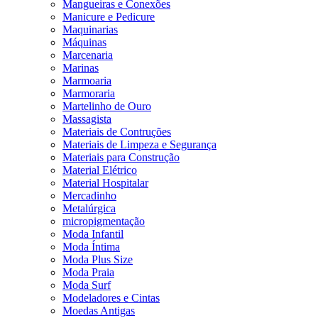
Mangueiras e Conexões
Manicure e Pedicure
Maquinarias
Máquinas
Marcenaria
Marinas
Marmoaria
Marmoraria
Martelinho de Ouro
Massagista
Materiais de Contruções
Materiais de Limpeza e Segurança
Materiais para Construção
Material Elétrico
Material Hospitalar
Mercadinho
Metalúrgica
micropigmentação
Moda Infantil
Moda Íntima
Moda Plus Size
Moda Praia
Moda Surf
Modeladores e Cintas
Moedas Antigas