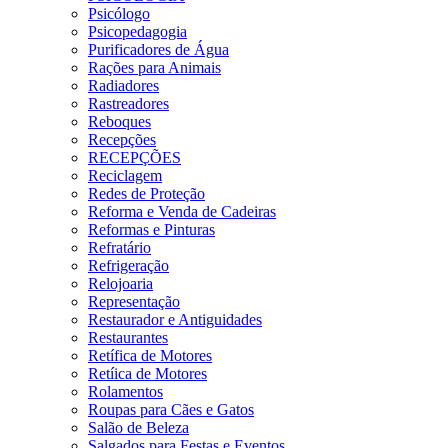
Psicólogo
Psicopedagogia
Purificadores de Água
Rações para Animais
Radiadores
Rastreadores
Reboques
Recepções
RECEPÇÕES
Reciclagem
Redes de Proteção
Reforma e Venda de Cadeiras
Reformas e Pinturas
Refratário
Refrigeração
Relojoaria
Representação
Restaurador e Antiguidades
Restaurantes
Retífica de Motores
Retíica de Motores
Rolamentos
Roupas para Cães e Gatos
Salão de Beleza
Salgados para Festas e Eventos