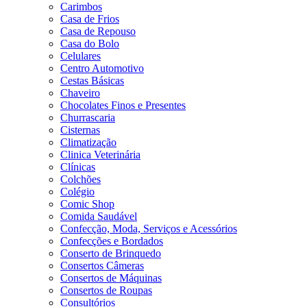
Carimbos
Casa de Frios
Casa de Repouso
Casa do Bolo
Celulares
Centro Automotivo
Cestas Básicas
Chaveiro
Chocolates Finos e Presentes
Churrascaria
Cisternas
Climatização
Clinica Veterinária
Clínicas
Colchões
Colégio
Comic Shop
Comida Saudável
Confecção, Moda, Serviços e Acessórios
Confecções e Bordados
Conserto de Brinquedo
Consertos Câmeras
Consertos de Máquinas
Consertos de Roupas
Consultórios