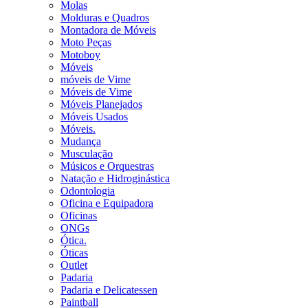
Molas
Molduras e Quadros
Montadora de Móveis
Moto Peças
Motoboy
Móveis
móveis de Vime
Móveis de Vime
Móveis Planejados
Móveis Usados
Móveis.
Mudança
Musculação
Músicos e Orquestras
Natação e Hidroginástica
Odontologia
Oficina e Equipadora
Oficinas
ONGs
Ótica.
Óticas
Outlet
Padaria
Padaria e Delicatessen
Paintball