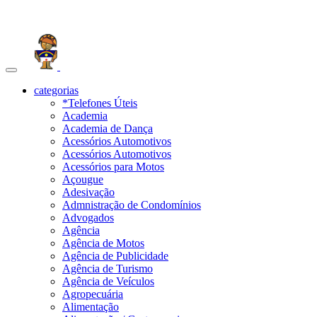
Toggle
navigation
categorias
*Telefones Úteis
Academia
Academia de Dança
Acessórios Automotivos
Acessórios Automotivos
Acessórios para Motos
Açougue
Adesivação
Admnistração de Condomínios
Advogados
Agência
Agência de Motos
Agência de Publicidade
Agência de Turismo
Agência de Veículos
Agropecuária
Alimentação