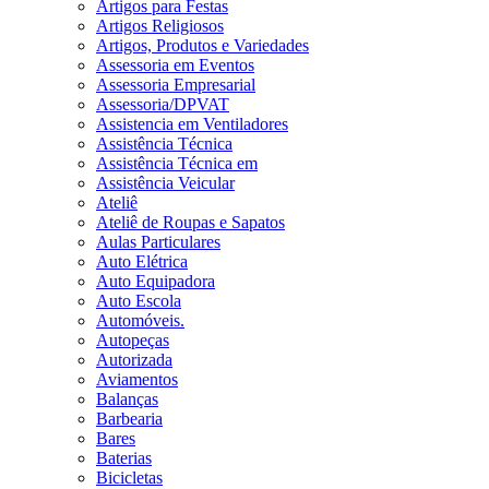
Artigos para Festas
Artigos Religiosos
Artigos, Produtos e Variedades
Assessoria em Eventos
Assessoria Empresarial
Assessoria/DPVAT
Assistencia em Ventiladores
Assistência Técnica
Assistência Técnica em
Assistência Veicular
Ateliê
Ateliê de Roupas e Sapatos
Aulas Particulares
Auto Elétrica
Auto Equipadora
Auto Escola
Automóveis.
Autopeças
Autorizada
Aviamentos
Balanças
Barbearia
Bares
Baterias
Bicicletas