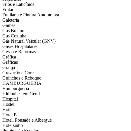
Frios e Laticínios
Frutaria
Funilaria e Pintura Automotiva
Galeteria
Games
Gás Butano
Gás Cozinha
Gás Natural Veicular (GNV)
Gases Hospitalares
Gesso e Reformas
Gráfica
Gráficas
Granja
Gravação e Cores
Guinchos e Reboque
HAMBURGUERIA
Hamburgueria
Hidraúlica em Geral
Hospital
Hostel
Hotéis
Hotel Pet
Hotel, Pousada e Albergue
Hotelzinho
Iluminação Eventos