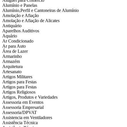
Aluguel para Comércio
Alumínio e Panelas
Alumínio,Perfil e Cantoneiras de Alumínio
Amolação e Afiação
Amolação e Afiação de Alicates
Antiquário
Aparelhos Auditivos
Aquário
Ar Condicionado
Ar para Auto
Área de Lazer
Armarinho
Armazém
Arquitetura
Artesanato
Artigos Militares
Artigos para Festas
Artigos para Festas
Artigos Religiosos
Artigos, Produtos e Variedades
Assessoria em Eventos
Assessoria Empresarial
Assessoria/DPVAT
Assistencia em Ventiladores
Assistência Técnica