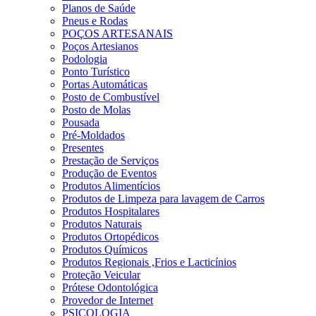
Planos de Saúde
Pneus e Rodas
POÇOS ARTESANAIS
Poços Artesianos
Podologia
Ponto Turístico
Portas Automáticas
Posto de Combustível
Posto de Molas
Pousada
Pré-Moldados
Presentes
Prestação de Serviços
Produção de Eventos
Produtos Alimentícios
Produtos de Limpeza para lavagem de Carros
Produtos Hospitalares
Produtos Naturais
Produtos Ortopédicos
Produtos Químicos
Produtos Regionais ,Frios e Lacticínios
Proteção Veicular
Prótese Odontológica
Provedor de Internet
PSICOLOGIA