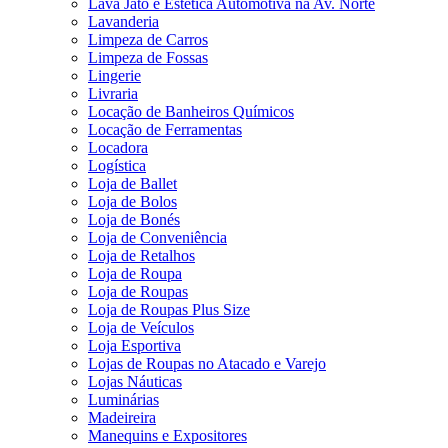
Lava Jato e Estética Automotiva na Av. Norte
Lavanderia
Limpeza de Carros
Limpeza de Fossas
Lingerie
Livraria
Locação de Banheiros Químicos
Locação de Ferramentas
Locadora
Logística
Loja de Ballet
Loja de Bolos
Loja de Bonés
Loja de Conveniência
Loja de Retalhos
Loja de Roupa
Loja de Roupas
Loja de Roupas Plus Size
Loja de Veículos
Loja Esportiva
Lojas de Roupas no Atacado e Varejo
Lojas Náuticas
Luminárias
Madeireira
Manequins e Expositores