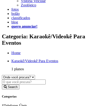
Vistoria Veicular
Zoológico
fotos
bolão
classificados
blog
quero anunciar!
Categoria: Karaokê/Videokê Para
Eventos
Home
Karaokê/Videokê Para Eventos
1 planos
Search
Categorias
*Telefones Úteis