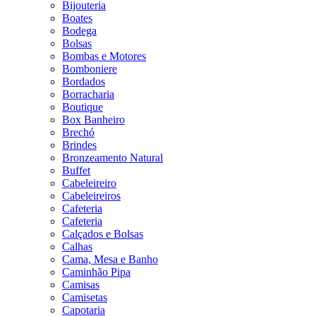
Bijouteria
Boates
Bodega
Bolsas
Bombas e Motores
Bomboniere
Bordados
Borracharia
Boutique
Box Banheiro
Brechó
Brindes
Bronzeamento Natural
Buffet
Cabeleireiro
Cabeleireiros
Cafeteria
Cafeteria
Calçados e Bolsas
Calhas
Cama, Mesa e Banho
Caminhão Pipa
Camisas
Camisetas
Capotaria