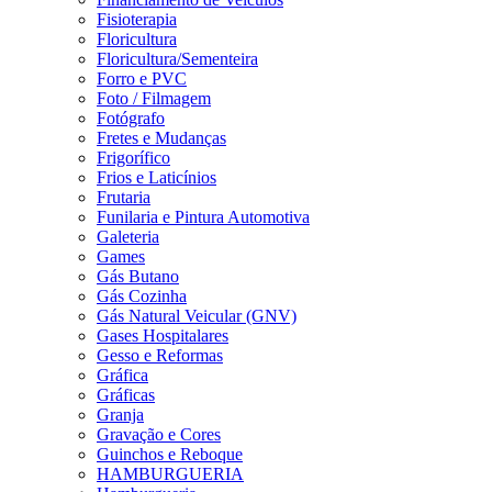
Fisioterapia
Floricultura
Floricultura/Sementeira
Forro e PVC
Foto / Filmagem
Fotógrafo
Fretes e Mudanças
Frigorífico
Frios e Laticínios
Frutaria
Funilaria e Pintura Automotiva
Galeteria
Games
Gás Butano
Gás Cozinha
Gás Natural Veicular (GNV)
Gases Hospitalares
Gesso e Reformas
Gráfica
Gráficas
Granja
Gravação e Cores
Guinchos e Reboque
HAMBURGUERIA