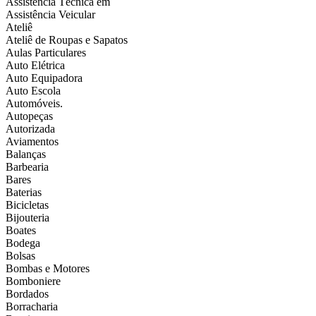
Assistência Técnica em
Assistência Veicular
Ateliê
Ateliê de Roupas e Sapatos
Aulas Particulares
Auto Elétrica
Auto Equipadora
Auto Escola
Automóveis.
Autopeças
Autorizada
Aviamentos
Balanças
Barbearia
Bares
Baterias
Bicicletas
Bijouteria
Boates
Bodega
Bolsas
Bombas e Motores
Bomboniere
Bordados
Borracharia