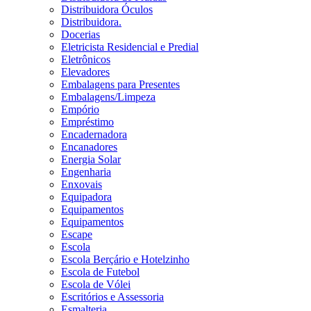
Distribuidora Óculos
Distribuidora.
Docerias
Eletricista Residencial e Predial
Eletrônicos
Elevadores
Embalagens para Presentes
Embalagens/Limpeza
Empório
Empréstimo
Encadernadora
Encanadores
Energia Solar
Engenharia
Enxovais
Equipadora
Equipamentos
Equipamentos
Escape
Escola
Escola Berçário e Hotelzinho
Escola de Futebol
Escola de Vólei
Escritórios e Assessoria
Esmalteria