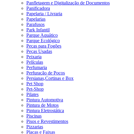
Panfletagem e Digitalização de Documentos
Panificadora
Papelaria / Livraria
Papelarias
Parafusos
Park Infantil
Parque Aquático
Parque Ecológico
Peças para Fogões
Peças Usadas
Peixaria
Películas
Perfumaria
Perfuração de Poços
Persianas,Cortinas e Box
Pet Shop
Pet-Shop
Pilates
Pintura Automotiva
Pintura de Motos
Pintura Eletrostática
Piscinas
Pisos e Revestimentos
Pizzarias
Placas e Faixas