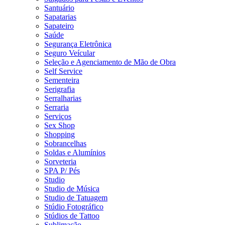
Santuário
Sapatarias
Sapateiro
Saúde
Segurança Eletrônica
Seguro Veícular
Seleção e Agenciamento de Mão de Obra
Self Service
Sementeira
Serigrafia
Serralharias
Serraria
Serviços
Sex Shop
Shopping
Sobrancelhas
Soldas e Alumínios
Sorveteria
SPA P/ Pés
Studio
Studio de Música
Studio de Tatuagem
Stúdio Fotográfico
Stúdios de Tattoo
Sublimação