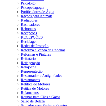
Psicólogo
Psicopedagogia
Purificadores de Água
Rações para Animais
Radiadores
Rastreadores
Reboques
Recepções
RECEPÇÕES
Reciclagem
Redes de Proteção
Reforma e Venda de Cadeiras
Reformas e Pinturas
Refratário
Refrigeração
Relojoaria
Representação
Restaurador e Antiguidades
Restaurantes
Retífica de Motores
Retíica de Motores
Rolamentos
Roupas para Cães e Gatos
Salão de Beleza
Salgados para Festas e Eventos