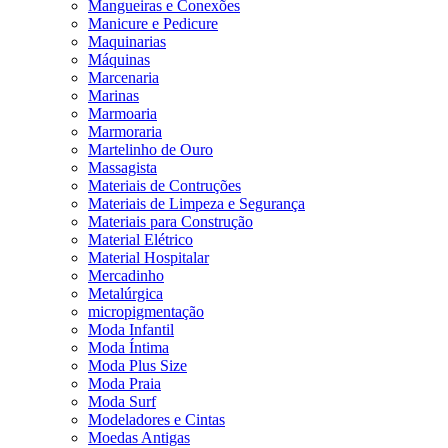
Mangueiras e Conexões
Manicure e Pedicure
Maquinarias
Máquinas
Marcenaria
Marinas
Marmoaria
Marmoraria
Martelinho de Ouro
Massagista
Materiais de Contruções
Materiais de Limpeza e Segurança
Materiais para Construção
Material Elétrico
Material Hospitalar
Mercadinho
Metalúrgica
micropigmentação
Moda Infantil
Moda Íntima
Moda Plus Size
Moda Praia
Moda Surf
Modeladores e Cintas
Moedas Antigas