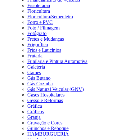
Fisioterapia
Floricultura
Floricultura/Sementeira
Forro e PVC
Foto / Filmagem
Fotógrafo
Fretes e Mudanças
Frigorífico
Frios e Laticínios
Frutaria
Funilaria e Pintura Automotiva
Galeteria
Games
Gás Butano
Gás Cozinha
Gás Natural Veicular (GNV)
Gases Hospitalares
Gesso e Reformas
Gráfica
Gráficas
Granja
Gravação e Cores
Guinchos e Reboque
HAMBURGUERIA