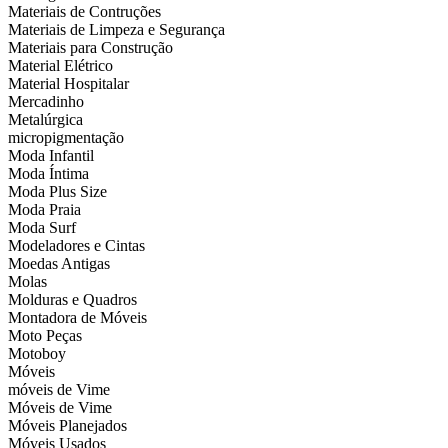
Materiais de Contruções
Materiais de Limpeza e Segurança
Materiais para Construção
Material Elétrico
Material Hospitalar
Mercadinho
Metalúrgica
micropigmentação
Moda Infantil
Moda Íntima
Moda Plus Size
Moda Praia
Moda Surf
Modeladores e Cintas
Moedas Antigas
Molas
Molduras e Quadros
Montadora de Móveis
Moto Peças
Motoboy
Móveis
móveis de Vime
Móveis de Vime
Móveis Planejados
Móveis Usados