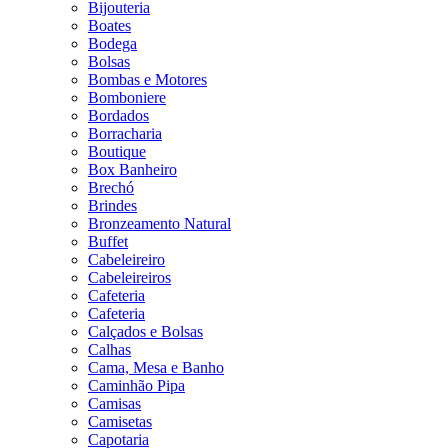
Bijouteria
Boates
Bodega
Bolsas
Bombas e Motores
Bomboniere
Bordados
Borracharia
Boutique
Box Banheiro
Brechó
Brindes
Bronzeamento Natural
Buffet
Cabeleireiro
Cabeleireiros
Cafeteria
Cafeteria
Calçados e Bolsas
Calhas
Cama, Mesa e Banho
Caminhão Pipa
Camisas
Camisetas
Capotaria