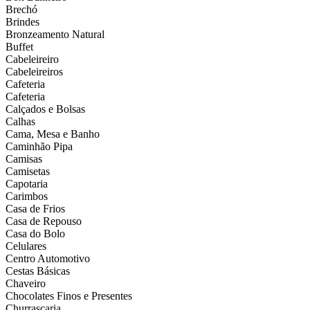
Brechó
Brindes
Bronzeamento Natural
Buffet
Cabeleireiro
Cabeleireiros
Cafeteria
Cafeteria
Calçados e Bolsas
Calhas
Cama, Mesa e Banho
Caminhão Pipa
Camisas
Camisetas
Capotaria
Carimbos
Casa de Frios
Casa de Repouso
Casa do Bolo
Celulares
Centro Automotivo
Cestas Básicas
Chaveiro
Chocolates Finos e Presentes
Churrascaria