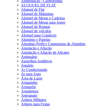
Alimentação / Gastronomia
ALUGUEL DE FLAT
Aluguel de Flat
Aluguel de Máquinas
Aluguel de Mesas e Cadeiras
Aluguel de Mesas para Jogos
Aluguel de Roupas
Aluguel de veículos
Aluguel para Comércio
Alumínio e Panelas
Alumínio,Perfil e Cantoneiras de Alumínio
Amolação e Afiação
Amolação e Afiação de Alicates
Antiquário
Aparelhos Auditivos
Aquário
Ar Condicionado
Ar para Auto
Área de Lazer
Armarinho
Armazém
Arquitetura
Artesanato
Artigos Militares
Artigos para Festas