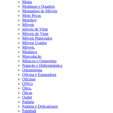
Molas
Molduras e Quadros
Montadora de Móveis
Moto Peças
Motoboy
Móveis
móveis de Vime
Móveis de Vime
Móveis Planejados
Móveis Usados
Móveis.
Mudança
Musculação
Músicos e Orquestras
Natação e Hidroginástica
Odontologia
Oficina e Equipadora
Oficinas
ONGs
Ótica.
Óticas
Outlet
Padaria
Padaria e Delicatessen
Paintball