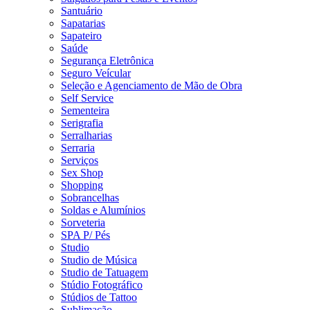
Santuário
Sapatarias
Sapateiro
Saúde
Segurança Eletrônica
Seguro Veícular
Seleção e Agenciamento de Mão de Obra
Self Service
Sementeira
Serigrafia
Serralharias
Serraria
Serviços
Sex Shop
Shopping
Sobrancelhas
Soldas e Alumínios
Sorveteria
SPA P/ Pés
Studio
Studio de Música
Studio de Tatuagem
Stúdio Fotográfico
Stúdios de Tattoo
Sublimação