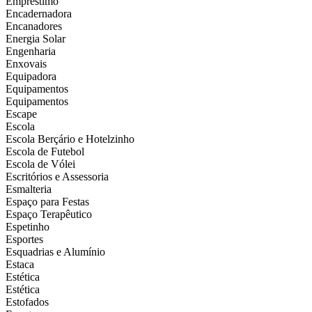
Empréstimo
Encadernadora
Encanadores
Energia Solar
Engenharia
Enxovais
Equipadora
Equipamentos
Equipamentos
Escape
Escola
Escola Berçário e Hotelzinho
Escola de Futebol
Escola de Vólei
Escritórios e Assessoria
Esmalteria
Espaço para Festas
Espaço Terapêutico
Espetinho
Esportes
Esquadrias e Alumínio
Estaca
Estética
Estética
Estofados