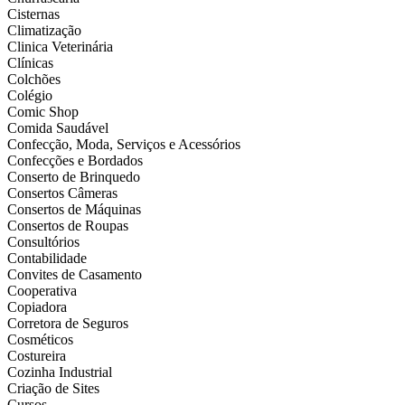
Cisternas
Climatização
Clinica Veterinária
Clínicas
Colchões
Colégio
Comic Shop
Comida Saudável
Confecção, Moda, Serviços e Acessórios
Confecções e Bordados
Conserto de Brinquedo
Consertos Câmeras
Consertos de Máquinas
Consertos de Roupas
Consultórios
Contabilidade
Convites de Casamento
Cooperativa
Copiadora
Corretora de Seguros
Cosméticos
Costureira
Cozinha Industrial
Criação de Sites
Cursos