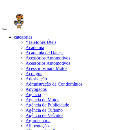
Toggle
navigation
categorias
*Telefones Úteis
Academia
Academia de Dança
Acessórios Automotivos
Acessórios Automotivos
Acessórios para Motos
Açougue
Adesivação
Admnistração de Condomínios
Advogados
Agência
Agência de Motos
Agência de Publicidade
Agência de Turismo
Agência de Veículos
Agropecuária
Alimentação