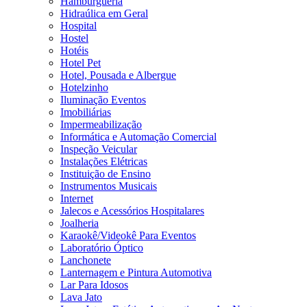
Hamburgueria
Hidraúlica em Geral
Hospital
Hostel
Hotéis
Hotel Pet
Hotel, Pousada e Albergue
Hotelzinho
Iluminação Eventos
Imobiliárias
Impermeabilização
Informática e Automação Comercial
Inspeção Veicular
Instalações Elétricas
Instituição de Ensino
Instrumentos Musicais
Internet
Jalecos e Acessórios Hospitalares
Joalheria
Karaokê/Videokê Para Eventos
Laboratório Óptico
Lanchonete
Lanternagem e Pintura Automotiva
Lar Para Idosos
Lava Jato