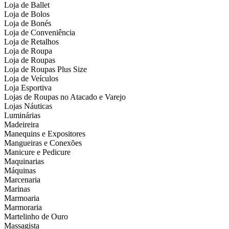
Loja de Ballet
Loja de Bolos
Loja de Bonés
Loja de Conveniência
Loja de Retalhos
Loja de Roupa
Loja de Roupas
Loja de Roupas Plus Size
Loja de Veículos
Loja Esportiva
Lojas de Roupas no Atacado e Varejo
Lojas Náuticas
Luminárias
Madeireira
Manequins e Expositores
Mangueiras e Conexões
Manicure e Pedicure
Maquinarias
Máquinas
Marcenaria
Marinas
Marmoaria
Marmoraria
Martelinho de Ouro
Massagista