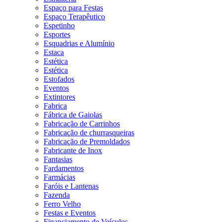
Espaço para Festas
Espaço Terapêutico
Espetinho
Esportes
Esquadrias e Alumínio
Estaca
Estética
Estética
Estofados
Eventos
Extintores
Fabrica
Fábrica de Gaiolas
Fabricação de Carrinhos
Fabricação de churrasqueiras
Fabricação de Premoldados
Fabricante de Inox
Fantasias
Fardamentos
Farmácias
Faróis e Lantenas
Fazenda
Ferro Velho
Festas e Eventos
Financiamento de Veículos