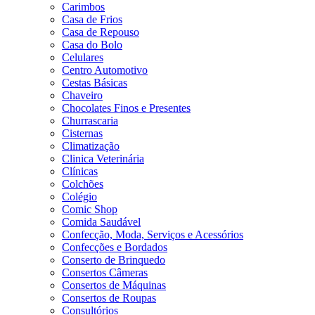
Carimbos
Casa de Frios
Casa de Repouso
Casa do Bolo
Celulares
Centro Automotivo
Cestas Básicas
Chaveiro
Chocolates Finos e Presentes
Churrascaria
Cisternas
Climatização
Clinica Veterinária
Clínicas
Colchões
Colégio
Comic Shop
Comida Saudável
Confecção, Moda, Serviços e Acessórios
Confecções e Bordados
Conserto de Brinquedo
Consertos Câmeras
Consertos de Máquinas
Consertos de Roupas
Consultórios