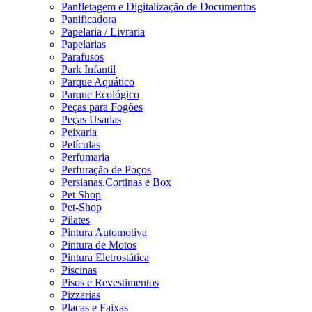
Panfletagem e Digitalização de Documentos
Panificadora
Papelaria / Livraria
Papelarias
Parafusos
Park Infantil
Parque Aquático
Parque Ecológico
Peças para Fogões
Peças Usadas
Peixaria
Películas
Perfumaria
Perfuração de Poços
Persianas,Cortinas e Box
Pet Shop
Pet-Shop
Pilates
Pintura Automotiva
Pintura de Motos
Pintura Eletrostática
Piscinas
Pisos e Revestimentos
Pizzarias
Placas e Faixas