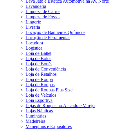
Lava Jato e Estética Automotiva na Av. Norte
Lavanderia
Limpeza de Carros
Limpeza de Fossas
Lingerie
Livraria
Locação de Banheiros Químicos
Locação de Ferramentas
Locadora
Logística
Loja de Ballet
Loja de Bolos
Loja de Bonés
Loja de Conveniência
Loja de Retalhos
Loja de Roupa
Loja de Roupas
Loja de Roupas Plus Size
Loja de Veículos
Loja Esportiva
Lojas de Roupas no Atacado e Varejo
Lojas Náuticas
Luminárias
Madeireira
Manequins e Expositores