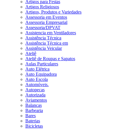
Artigos para Festas
Artigos Religiosos
Artigos, Produtos e Variedades
Assessoria em Eventos
Assessoria Empresarial
Assessoria/DPVAT
Assistencia em Ventiladores
Assistência Técnica
Assistência Técnica em
Assistência Veicular
Ateliê
Ateliê de Roupas e Sapatos
Aulas Particulares
Auto Elétrica
Auto Equipadora
Auto Escola
Automóveis.
Autopeças
Autorizada
Aviamentos
Balanças
Barbearia
Bares
Baterias
Bicicletas