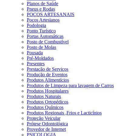
Planos de Saúde
Pneus e Rodas
POÇOS ARTESANAIS
Poços Artesianos
Podologia
Ponto Turístico
Portas Automáticas
Posto de Combustível
Posto de Molas
Pousada
Pré-Moldados
Presentes
Prestação de Serviços
Produção de Eventos
Produtos Alimentícios
Produtos de Limpeza para lavagem de Carros
Produtos Hospitalares
Produtos Naturais
Produtos Ortopédicos
Produtos Químicos
Produtos Regionais ,Frios e Lacticínios
Proteção Veicular
Prótese Odontológica
Provedor de Internet
PSICOLOGIA