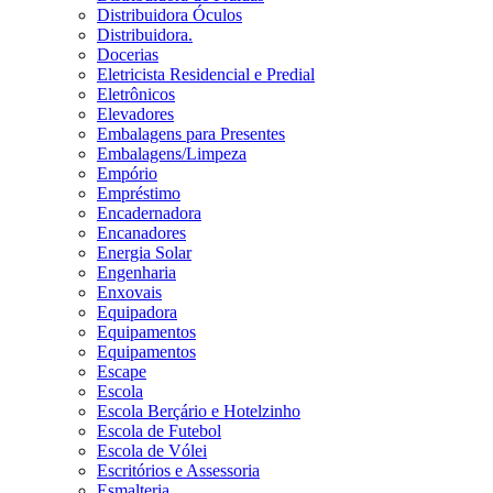
Distribuidora Óculos
Distribuidora.
Docerias
Eletricista Residencial e Predial
Eletrônicos
Elevadores
Embalagens para Presentes
Embalagens/Limpeza
Empório
Empréstimo
Encadernadora
Encanadores
Energia Solar
Engenharia
Enxovais
Equipadora
Equipamentos
Equipamentos
Escape
Escola
Escola Berçário e Hotelzinho
Escola de Futebol
Escola de Vólei
Escritórios e Assessoria
Esmalteria