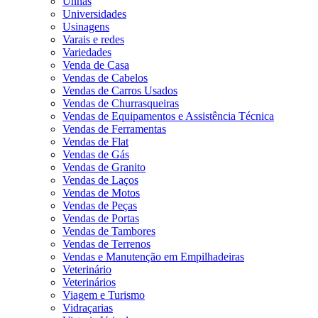
Unhas
Universidades
Usinagens
Varais e redes
Variedades
Venda de Casa
Vendas de Cabelos
Vendas de Carros Usados
Vendas de Churrasqueiras
Vendas de Equipamentos e Assistência Técnica
Vendas de Ferramentas
Vendas de Flat
Vendas de Gás
Vendas de Granito
Vendas de Laços
Vendas de Motos
Vendas de Peças
Vendas de Portas
Vendas de Tambores
Vendas de Terrenos
Vendas e Manutenção em Empilhadeiras
Veterinário
Veterinários
Viagem e Turismo
Vidraçarias