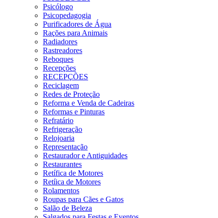
Psicólogo
Psicopedagogia
Purificadores de Água
Rações para Animais
Radiadores
Rastreadores
Reboques
Recepções
RECEPÇÕES
Reciclagem
Redes de Proteção
Reforma e Venda de Cadeiras
Reformas e Pinturas
Refratário
Refrigeração
Relojoaria
Representação
Restaurador e Antiguidades
Restaurantes
Retífica de Motores
Retíica de Motores
Rolamentos
Roupas para Cães e Gatos
Salão de Beleza
Salgados para Festas e Eventos