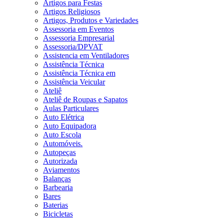
Artigos para Festas
Artigos Religiosos
Artigos, Produtos e Variedades
Assessoria em Eventos
Assessoria Empresarial
Assessoria/DPVAT
Assistencia em Ventiladores
Assistência Técnica
Assistência Técnica em
Assistência Veicular
Ateliê
Ateliê de Roupas e Sapatos
Aulas Particulares
Auto Elétrica
Auto Equipadora
Auto Escola
Automóveis.
Autopeças
Autorizada
Aviamentos
Balanças
Barbearia
Bares
Baterias
Bicicletas