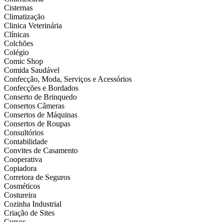
Cisternas
Climatização
Clinica Veterinária
Clínicas
Colchões
Colégio
Comic Shop
Comida Saudável
Confecção, Moda, Serviços e Acessórios
Confecções e Bordados
Conserto de Brinquedo
Consertos Câmeras
Consertos de Máquinas
Consertos de Roupas
Consultórios
Contabilidade
Convites de Casamento
Cooperativa
Copiadora
Corretora de Seguros
Cosméticos
Costureira
Cozinha Industrial
Criação de Sites
Cursos