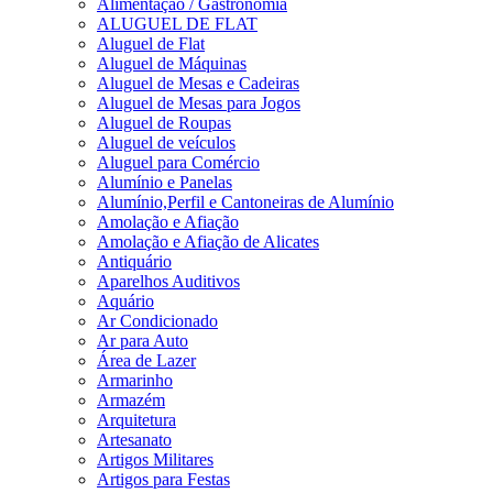
Alimentação / Gastronomia
ALUGUEL DE FLAT
Aluguel de Flat
Aluguel de Máquinas
Aluguel de Mesas e Cadeiras
Aluguel de Mesas para Jogos
Aluguel de Roupas
Aluguel de veículos
Aluguel para Comércio
Alumínio e Panelas
Alumínio,Perfil e Cantoneiras de Alumínio
Amolação e Afiação
Amolação e Afiação de Alicates
Antiquário
Aparelhos Auditivos
Aquário
Ar Condicionado
Ar para Auto
Área de Lazer
Armarinho
Armazém
Arquitetura
Artesanato
Artigos Militares
Artigos para Festas