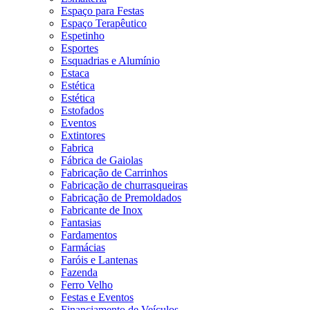
Espaço para Festas
Espaço Terapêutico
Espetinho
Esportes
Esquadrias e Alumínio
Estaca
Estética
Estética
Estofados
Eventos
Extintores
Fabrica
Fábrica de Gaiolas
Fabricação de Carrinhos
Fabricação de churrasqueiras
Fabricação de Premoldados
Fabricante de Inox
Fantasias
Fardamentos
Farmácias
Faróis e Lantenas
Fazenda
Ferro Velho
Festas e Eventos
Financiamento de Veículos