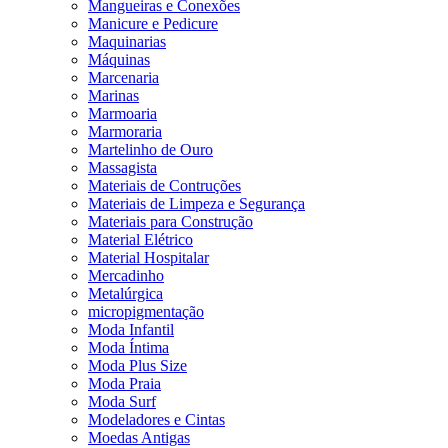
Mangueiras e Conexões
Manicure e Pedicure
Maquinarias
Máquinas
Marcenaria
Marinas
Marmoaria
Marmoraria
Martelinho de Ouro
Massagista
Materiais de Contruções
Materiais de Limpeza e Segurança
Materiais para Construção
Material Elétrico
Material Hospitalar
Mercadinho
Metalúrgica
micropigmentação
Moda Infantil
Moda Íntima
Moda Plus Size
Moda Praia
Moda Surf
Modeladores e Cintas
Moedas Antigas