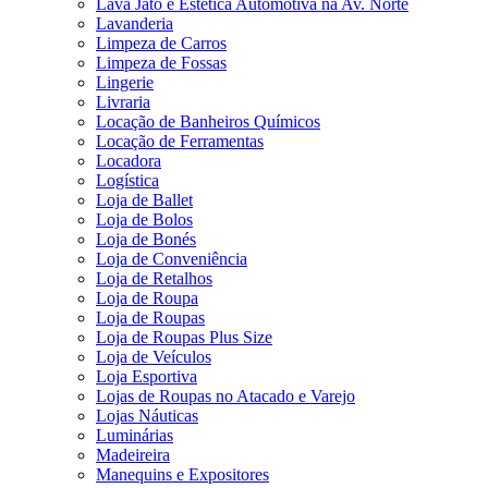
Lava Jato e Estética Automotiva na Av. Norte
Lavanderia
Limpeza de Carros
Limpeza de Fossas
Lingerie
Livraria
Locação de Banheiros Químicos
Locação de Ferramentas
Locadora
Logística
Loja de Ballet
Loja de Bolos
Loja de Bonés
Loja de Conveniência
Loja de Retalhos
Loja de Roupa
Loja de Roupas
Loja de Roupas Plus Size
Loja de Veículos
Loja Esportiva
Lojas de Roupas no Atacado e Varejo
Lojas Náuticas
Luminárias
Madeireira
Manequins e Expositores