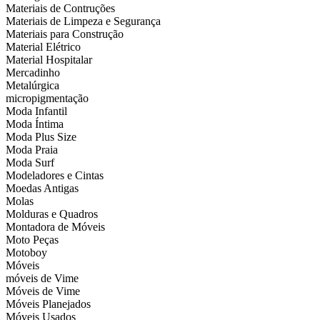
Materiais de Contruções
Materiais de Limpeza e Segurança
Materiais para Construção
Material Elétrico
Material Hospitalar
Mercadinho
Metalúrgica
micropigmentação
Moda Infantil
Moda Íntima
Moda Plus Size
Moda Praia
Moda Surf
Modeladores e Cintas
Moedas Antigas
Molas
Molduras e Quadros
Montadora de Móveis
Moto Peças
Motoboy
Móveis
móveis de Vime
Móveis de Vime
Móveis Planejados
Móveis Usados