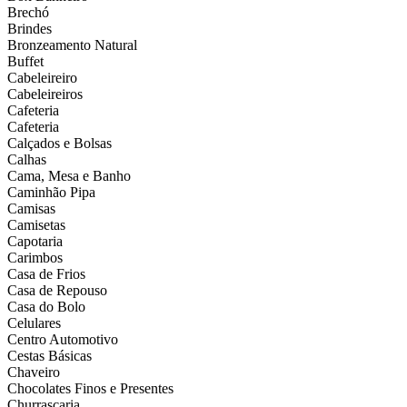
Brechó
Brindes
Bronzeamento Natural
Buffet
Cabeleireiro
Cabeleireiros
Cafeteria
Cafeteria
Calçados e Bolsas
Calhas
Cama, Mesa e Banho
Caminhão Pipa
Camisas
Camisetas
Capotaria
Carimbos
Casa de Frios
Casa de Repouso
Casa do Bolo
Celulares
Centro Automotivo
Cestas Básicas
Chaveiro
Chocolates Finos e Presentes
Churrascaria