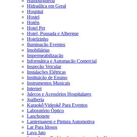
Hamburgueria
Hidraúlica em Geral
Hospital
Hostel
Hotéis
Hotel Pet
Hotel, Pousada e Albergue
Hotelzinho
Iluminação Eventos
Imobiliárias
Impermeabilização
Informática e Automação Comercial
Inspeção Veicular
Instalações Elétricas
Instituição de Ensino
Instrumentos Musicais
Internet
Jalecos e Acessórios Hospitalares
Joalheria
Karaokê/Videokê Para Eventos
Laboratório Óptico
Lanchonete
Lanternagem e Pintura Automotiva
Lar Para Idosos
Lava Jato