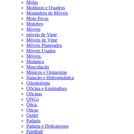
Molas
Molduras e Quadros
Montadora de Móveis
Moto Peças
Motoboy
Móveis
móveis de Vime
Móveis de Vime
Móveis Planejados
Móveis Usados
Móveis.
Mudança
Musculação
Músicos e Orquestras
Natação e Hidroginástica
Odontologia
Oficina e Equipadora
Oficinas
ONGs
Ótica.
Óticas
Outlet
Padaria
Padaria e Delicatessen
Paintball