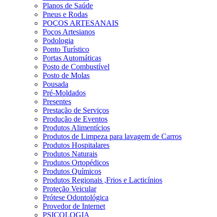
Planos de Saúde
Pneus e Rodas
POÇOS ARTESANAIS
Poços Artesianos
Podologia
Ponto Turístico
Portas Automáticas
Posto de Combustível
Posto de Molas
Pousada
Pré-Moldados
Presentes
Prestação de Serviços
Produção de Eventos
Produtos Alimentícios
Produtos de Limpeza para lavagem de Carros
Produtos Hospitalares
Produtos Naturais
Produtos Ortopédicos
Produtos Químicos
Produtos Regionais ,Frios e Lacticínios
Proteção Veicular
Prótese Odontológica
Provedor de Internet
PSICOLOGIA