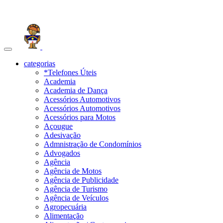
Toggle
navigation
categorias
*Telefones Úteis
Academia
Academia de Dança
Acessórios Automotivos
Acessórios Automotivos
Acessórios para Motos
Açougue
Adesivação
Admnistração de Condomínios
Advogados
Agência
Agência de Motos
Agência de Publicidade
Agência de Turismo
Agência de Veículos
Agropecuária
Alimentação