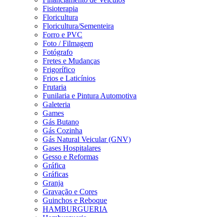
Fisioterapia
Floricultura
Floricultura/Sementeira
Forro e PVC
Foto / Filmagem
Fotógrafo
Fretes e Mudanças
Frigorífico
Frios e Laticínios
Frutaria
Funilaria e Pintura Automotiva
Galeteria
Games
Gás Butano
Gás Cozinha
Gás Natural Veicular (GNV)
Gases Hospitalares
Gesso e Reformas
Gráfica
Gráficas
Granja
Gravação e Cores
Guinchos e Reboque
HAMBURGUERIA