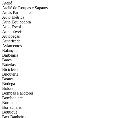
Ateliê
Ateliê de Roupas e Sapatos
Aulas Particulares
Auto Elétrica
Auto Equipadora
Auto Escola
Automóveis.
Autopeças
Autorizada
Aviamentos
Balanças
Barbearia
Bares
Baterias
Bicicletas
Bijouteria
Boates
Bodega
Bolsas
Bombas e Motores
Bomboniere
Bordados
Borracharia
Boutique
Box Banheiro