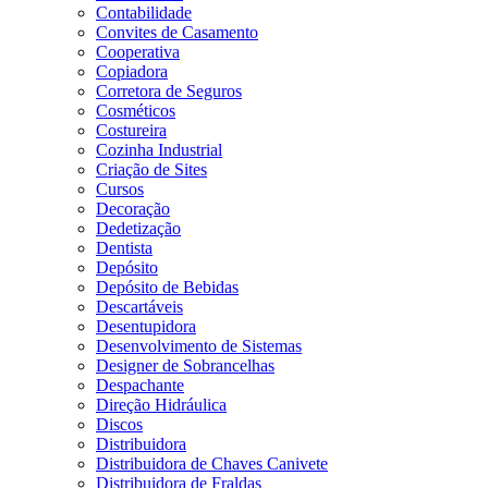
Contabilidade
Convites de Casamento
Cooperativa
Copiadora
Corretora de Seguros
Cosméticos
Costureira
Cozinha Industrial
Criação de Sites
Cursos
Decoração
Dedetização
Dentista
Depósito
Depósito de Bebidas
Descartáveis
Desentupidora
Desenvolvimento de Sistemas
Designer de Sobrancelhas
Despachante
Direção Hidráulica
Discos
Distribuidora
Distribuidora de Chaves Canivete
Distribuidora de Fraldas