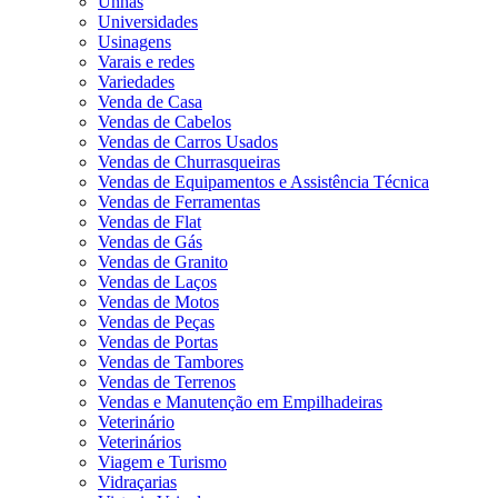
Unhas
Universidades
Usinagens
Varais e redes
Variedades
Venda de Casa
Vendas de Cabelos
Vendas de Carros Usados
Vendas de Churrasqueiras
Vendas de Equipamentos e Assistência Técnica
Vendas de Ferramentas
Vendas de Flat
Vendas de Gás
Vendas de Granito
Vendas de Laços
Vendas de Motos
Vendas de Peças
Vendas de Portas
Vendas de Tambores
Vendas de Terrenos
Vendas e Manutenção em Empilhadeiras
Veterinário
Veterinários
Viagem e Turismo
Vidraçarias