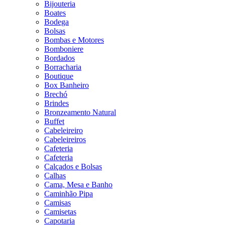
Bijouteria
Boates
Bodega
Bolsas
Bombas e Motores
Bomboniere
Bordados
Borracharia
Boutique
Box Banheiro
Brechó
Brindes
Bronzeamento Natural
Buffet
Cabeleireiro
Cabeleireiros
Cafeteria
Cafeteria
Calçados e Bolsas
Calhas
Cama, Mesa e Banho
Caminhão Pipa
Camisas
Camisetas
Capotaria