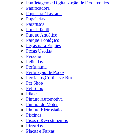
Panfletagem e Digitalização de Documentos
Panificadora
Papelaria / Livraria
Papelarias
Parafusos
Park Infantil
Parque Aquático
Parque Ecológico
Peças para Fogões
Peças Usadas
Peixaria
Películas
Perfumaria
Perfuração de Poços
Persianas,Cortinas e Box
Pet Shop
Pet-Shop
Pilates
Pintura Automotiva
Pintura de Motos
Pintura Eletrostática
Piscinas
Pisos e Revestimentos
Pizzarias
Placas e Faixas