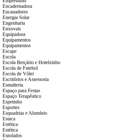
Empréstimo
Encadernadora
Encanadores
Energia Solar
Engenharia
Enxovais
Equipadora
Equipamentos
Equipamentos
Escape
Escola
Escola Berçário e Hotelzinho
Escola de Futebol
Escola de Vólei
Escritórios e Assessoria
Esmalteria
Espaço para Festas
Espaço Terapêutico
Espetinho
Esportes
Esquadrias e Alumínio
Estaca
Estética
Estética
Estofados