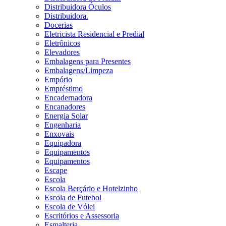
Distribuidora Óculos
Distribuidora.
Docerias
Eletricista Residencial e Predial
Eletrônicos
Elevadores
Embalagens para Presentes
Embalagens/Limpeza
Empório
Empréstimo
Encadernadora
Encanadores
Energia Solar
Engenharia
Enxovais
Equipadora
Equipamentos
Equipamentos
Escape
Escola
Escola Berçário e Hotelzinho
Escola de Futebol
Escola de Vólei
Escritórios e Assessoria
Esmalteria