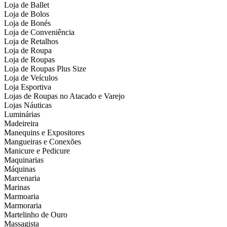
Loja de Ballet
Loja de Bolos
Loja de Bonés
Loja de Conveniência
Loja de Retalhos
Loja de Roupa
Loja de Roupas
Loja de Roupas Plus Size
Loja de Veículos
Loja Esportiva
Lojas de Roupas no Atacado e Varejo
Lojas Náuticas
Luminárias
Madeireira
Manequins e Expositores
Mangueiras e Conexões
Manicure e Pedicure
Maquinarias
Máquinas
Marcenaria
Marinas
Marmoaria
Marmoraria
Martelinho de Ouro
Massagista