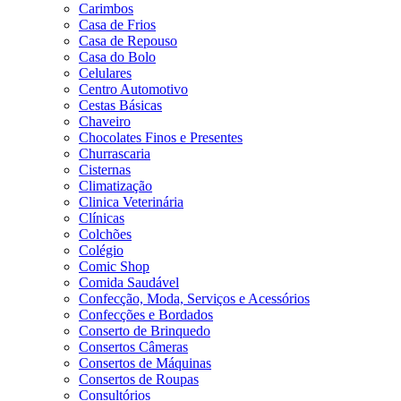
Carimbos
Casa de Frios
Casa de Repouso
Casa do Bolo
Celulares
Centro Automotivo
Cestas Básicas
Chaveiro
Chocolates Finos e Presentes
Churrascaria
Cisternas
Climatização
Clinica Veterinária
Clínicas
Colchões
Colégio
Comic Shop
Comida Saudável
Confecção, Moda, Serviços e Acessórios
Confecções e Bordados
Conserto de Brinquedo
Consertos Câmeras
Consertos de Máquinas
Consertos de Roupas
Consultórios