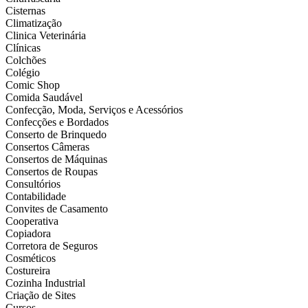
Cisternas
Climatização
Clinica Veterinária
Clínicas
Colchões
Colégio
Comic Shop
Comida Saudável
Confecção, Moda, Serviços e Acessórios
Confecções e Bordados
Conserto de Brinquedo
Consertos Câmeras
Consertos de Máquinas
Consertos de Roupas
Consultórios
Contabilidade
Convites de Casamento
Cooperativa
Copiadora
Corretora de Seguros
Cosméticos
Costureira
Cozinha Industrial
Criação de Sites
Cursos