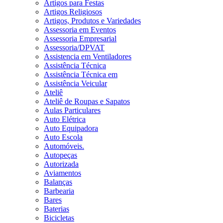
Artigos para Festas
Artigos Religiosos
Artigos, Produtos e Variedades
Assessoria em Eventos
Assessoria Empresarial
Assessoria/DPVAT
Assistencia em Ventiladores
Assistência Técnica
Assistência Técnica em
Assistência Veicular
Ateliê
Ateliê de Roupas e Sapatos
Aulas Particulares
Auto Elétrica
Auto Equipadora
Auto Escola
Automóveis.
Autopeças
Autorizada
Aviamentos
Balanças
Barbearia
Bares
Baterias
Bicicletas