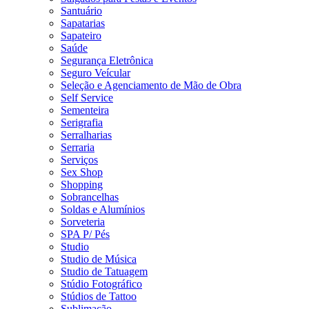
Santuário
Sapatarias
Sapateiro
Saúde
Segurança Eletrônica
Seguro Veícular
Seleção e Agenciamento de Mão de Obra
Self Service
Sementeira
Serigrafia
Serralharias
Serraria
Serviços
Sex Shop
Shopping
Sobrancelhas
Soldas e Alumínios
Sorveteria
SPA P/ Pés
Studio
Studio de Música
Studio de Tatuagem
Stúdio Fotográfico
Stúdios de Tattoo
Sublimação