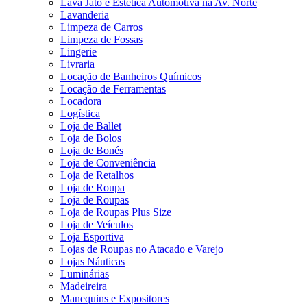
Lava Jato e Estética Automotiva na Av. Norte
Lavanderia
Limpeza de Carros
Limpeza de Fossas
Lingerie
Livraria
Locação de Banheiros Químicos
Locação de Ferramentas
Locadora
Logística
Loja de Ballet
Loja de Bolos
Loja de Bonés
Loja de Conveniência
Loja de Retalhos
Loja de Roupa
Loja de Roupas
Loja de Roupas Plus Size
Loja de Veículos
Loja Esportiva
Lojas de Roupas no Atacado e Varejo
Lojas Náuticas
Luminárias
Madeireira
Manequins e Expositores