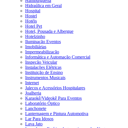
Hamburgueria
Hidraúlica em Geral
Hospital
Hostel
Hotéis
Hotel Pet
Hotel, Pousada e Albergue
Hotelzinho
Iluminação Eventos
Imobiliárias
Impermeabilização
Informática e Automação Comercial
Inspeção Veicular
Instalações Elétricas
Instituição de Ensino
Instrumentos Musicais
Internet
Jalecos e Acessórios Hospitalares
Joalheria
Karaokê/Videokê Para Eventos
Laboratório Óptico
Lanchonete
Lanternagem e Pintura Automotiva
Lar Para Idosos
Lava Jato