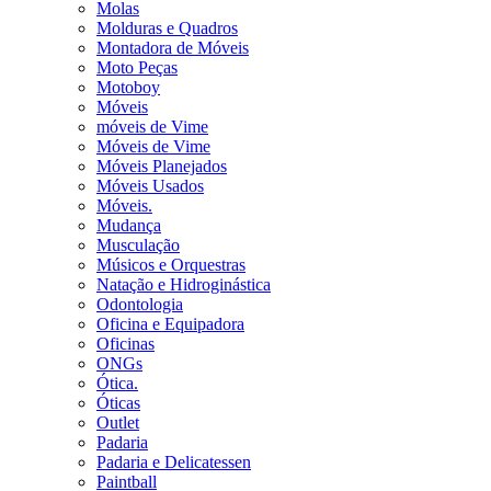
Molas
Molduras e Quadros
Montadora de Móveis
Moto Peças
Motoboy
Móveis
móveis de Vime
Móveis de Vime
Móveis Planejados
Móveis Usados
Móveis.
Mudança
Musculação
Músicos e Orquestras
Natação e Hidroginástica
Odontologia
Oficina e Equipadora
Oficinas
ONGs
Ótica.
Óticas
Outlet
Padaria
Padaria e Delicatessen
Paintball