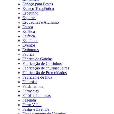
Espaço para Festas
Espaço Terapêutico
Espetinho
Esportes
Esquadrias e Alumínio
Estaca
Estética
Estética
Estofados
Eventos
Extintores
Fabrica
Fábrica de Gaiolas
Fabricação de Carrinhos
Fabricação de churrasqueiras
Fabricação de Premoldados
Fabricante de Inox
Fantasias
Fardamentos
Farmácias
Faróis e Lantenas
Fazenda
Ferro Velho
Festas e Eventos
Financiamento de Veículos