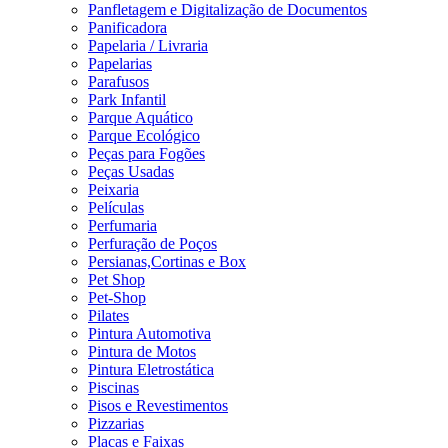
Panfletagem e Digitalização de Documentos
Panificadora
Papelaria / Livraria
Papelarias
Parafusos
Park Infantil
Parque Aquático
Parque Ecológico
Peças para Fogões
Peças Usadas
Peixaria
Películas
Perfumaria
Perfuração de Poços
Persianas,Cortinas e Box
Pet Shop
Pet-Shop
Pilates
Pintura Automotiva
Pintura de Motos
Pintura Eletrostática
Piscinas
Pisos e Revestimentos
Pizzarias
Placas e Faixas