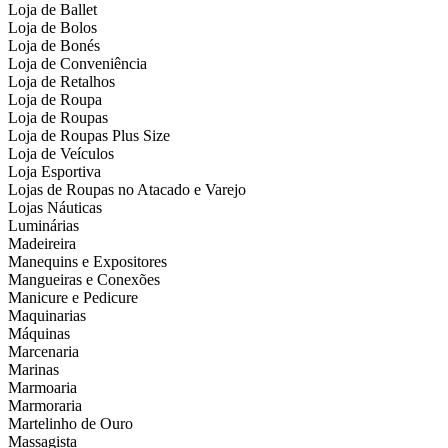
Loja de Ballet
Loja de Bolos
Loja de Bonés
Loja de Conveniência
Loja de Retalhos
Loja de Roupa
Loja de Roupas
Loja de Roupas Plus Size
Loja de Veículos
Loja Esportiva
Lojas de Roupas no Atacado e Varejo
Lojas Náuticas
Luminárias
Madeireira
Manequins e Expositores
Mangueiras e Conexões
Manicure e Pedicure
Maquinarias
Máquinas
Marcenaria
Marinas
Marmoaria
Marmoraria
Martelinho de Ouro
Massagista