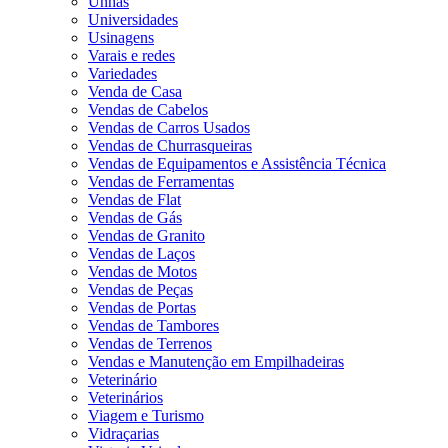
Unhas
Universidades
Usinagens
Varais e redes
Variedades
Venda de Casa
Vendas de Cabelos
Vendas de Carros Usados
Vendas de Churrasqueiras
Vendas de Equipamentos e Assistência Técnica
Vendas de Ferramentas
Vendas de Flat
Vendas de Gás
Vendas de Granito
Vendas de Laços
Vendas de Motos
Vendas de Peças
Vendas de Portas
Vendas de Tambores
Vendas de Terrenos
Vendas e Manutenção em Empilhadeiras
Veterinário
Veterinários
Viagem e Turismo
Vidraçarias