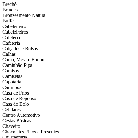
Brechó
Brindes
Bronzeamento Natural
Buffet
Cabeleireiro
Cabeleireiros
Cafeteria
Cafeteria
Calçados e Bolsas
Calhas
Cama, Mesa e Banho
Caminhão Pipa
Camisas
Camisetas
Capotaria
Carimbos
Casa de Frios
Casa de Repouso
Casa do Bolo
Celulares
Centro Automotivo
Cestas Básicas
Chaveiro
Chocolates Finos e Presentes
Churrascaria