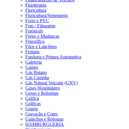
Fisioterapia
Floricultura
Floricultura/Sementeira
Forro e PVC
Foto / Filmagem
Fotógrafo
Fretes e Mudanças
Frigorífico
Frios e Laticínios
Frutaria
Funilaria e Pintura Automotiva
Galeteria
Games
Gás Butano
Gás Cozinha
Gás Natural Veicular (GNV)
Gases Hospitalares
Gesso e Reformas
Gráfica
Gráficas
Granja
Gravação e Cores
Guinchos e Reboque
HAMBURGUERIA