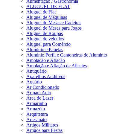
Alimentação / Gastronomia
ALUGUEL DE FLAT
Aluguel de Flat
Aluguel de Máquinas
Aluguel de Mesas e Cadeiras
Aluguel de Mesas para Jogos
Aluguel de Roupas
Aluguel de veículos
Aluguel para Comércio
Alumínio e Panelas
Alumínio,Perfil e Cantoneiras de Alumínio
Amolação e Afiação
Amolação e Afiação de Alicates
Antiquário
Aparelhos Auditivos
Aquário
Ar Condicionado
Ar para Auto
Área de Lazer
Armarinho
Armazém
Arquitetura
Artesanato
Artigos Militares
Artigos para Festas