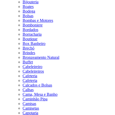
Bijouteria
Boates
Bodega
Bolsas
Bombas e Motores
Bomboniere
Bordados
Borracharia
Boutique
Box Banheiro
Brechó
Brindes
Bronzeamento Natural
Buffet
Cabeleireiro
Cabeleireiros
Cafeteria
Cafeteria
Calçados e Bolsas
Calhas
Cama, Mesa e Banho
Caminhão Pipa
Camisas
Camisetas
Capotaria