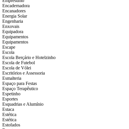
Empréstimo
Encadernadora
Encanadores
Energia Solar
Engenharia
Enxovais
Equipadora
Equipamentos
Equipamentos
Escape
Escola
Escola Berçário e Hotelzinho
Escola de Futebol
Escola de Vólei
Escritórios e Assessoria
Esmalteria
Espaço para Festas
Espaço Terapêutico
Espetinho
Esportes
Esquadrias e Alumínio
Estaca
Estética
Estética
Estofados