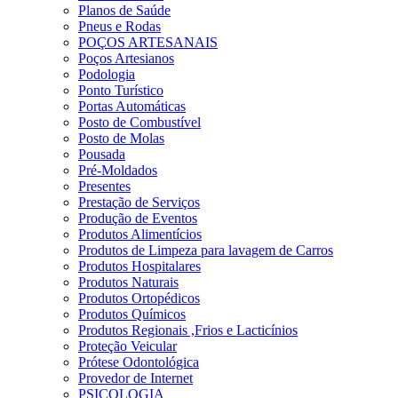
Planos de Saúde
Pneus e Rodas
POÇOS ARTESANAIS
Poços Artesianos
Podologia
Ponto Turístico
Portas Automáticas
Posto de Combustível
Posto de Molas
Pousada
Pré-Moldados
Presentes
Prestação de Serviços
Produção de Eventos
Produtos Alimentícios
Produtos de Limpeza para lavagem de Carros
Produtos Hospitalares
Produtos Naturais
Produtos Ortopédicos
Produtos Químicos
Produtos Regionais ,Frios e Lacticínios
Proteção Veicular
Prótese Odontológica
Provedor de Internet
PSICOLOGIA