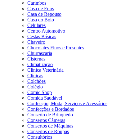
Carimbos
Casa de Frios
Casa de Repouso
Casa do Bolo
Celulares
Centro Automotivo
Cestas Básicas
Chaveiro
Chocolates Finos e Presentes
Churrascaria
Cisternas
Climatização
Clinica Veterinária
Clínicas
Colchões
Colégio
Comic Shop
Comida Saudável
Confecção, Moda, Serviços e Acessórios
Confecções e Bordados
Conserto de Brinquedo
Consertos Câmeras
Consertos de Máquinas
Consertos de Roupas
Consultórios