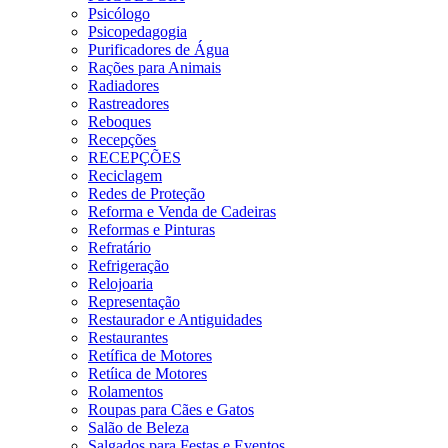
Psicólogo
Psicopedagogia
Purificadores de Água
Rações para Animais
Radiadores
Rastreadores
Reboques
Recepções
RECEPÇÕES
Reciclagem
Redes de Proteção
Reforma e Venda de Cadeiras
Reformas e Pinturas
Refratário
Refrigeração
Relojoaria
Representação
Restaurador e Antiguidades
Restaurantes
Retífica de Motores
Retíica de Motores
Rolamentos
Roupas para Cães e Gatos
Salão de Beleza
Salgados para Festas e Eventos