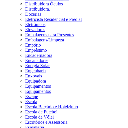
Distribuidora Óculos
Distribuidora.
Docerias
Eletricista Residencial e Predial
Eletrônicos
Elevadores
Embalagens para Presentes
Embalagens/Limpeza
Empório
Empréstimo
Encadernadora
Encanadores
Energia Solar
Engenharia
Enxovais
Equipadora
Equipamentos
Equipamentos
Escape
Escola
Escola Berçário e Hotelzinho
Escola de Futebol
Escola de Vólei
Escritórios e Assessoria
Esmalteria