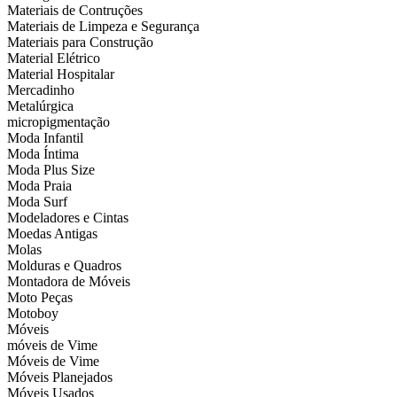
Materiais de Contruções
Materiais de Limpeza e Segurança
Materiais para Construção
Material Elétrico
Material Hospitalar
Mercadinho
Metalúrgica
micropigmentação
Moda Infantil
Moda Íntima
Moda Plus Size
Moda Praia
Moda Surf
Modeladores e Cintas
Moedas Antigas
Molas
Molduras e Quadros
Montadora de Móveis
Moto Peças
Motoboy
Móveis
móveis de Vime
Móveis de Vime
Móveis Planejados
Móveis Usados