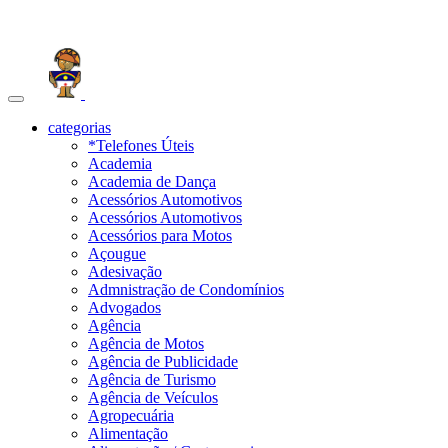
Toggle
navigation
categorias
*Telefones Úteis
Academia
Academia de Dança
Acessórios Automotivos
Acessórios Automotivos
Acessórios para Motos
Açougue
Adesivação
Admnistração de Condomínios
Advogados
Agência
Agência de Motos
Agência de Publicidade
Agência de Turismo
Agência de Veículos
Agropecuária
Alimentação