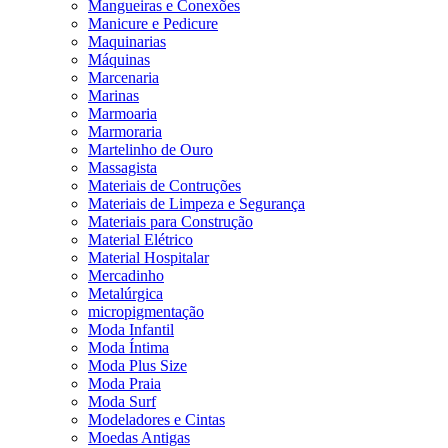
Mangueiras e Conexões
Manicure e Pedicure
Maquinarias
Máquinas
Marcenaria
Marinas
Marmoaria
Marmoraria
Martelinho de Ouro
Massagista
Materiais de Contruções
Materiais de Limpeza e Segurança
Materiais para Construção
Material Elétrico
Material Hospitalar
Mercadinho
Metalúrgica
micropigmentação
Moda Infantil
Moda Íntima
Moda Plus Size
Moda Praia
Moda Surf
Modeladores e Cintas
Moedas Antigas