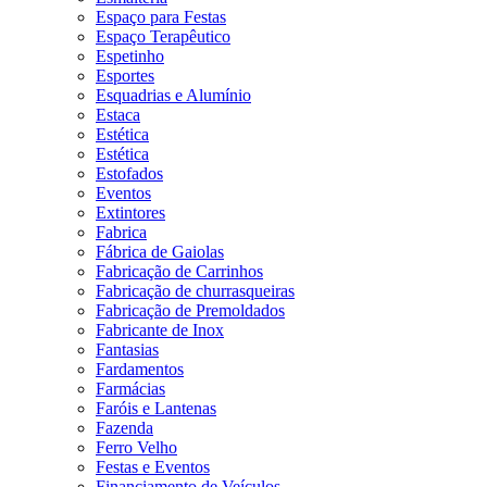
Espaço para Festas
Espaço Terapêutico
Espetinho
Esportes
Esquadrias e Alumínio
Estaca
Estética
Estética
Estofados
Eventos
Extintores
Fabrica
Fábrica de Gaiolas
Fabricação de Carrinhos
Fabricação de churrasqueiras
Fabricação de Premoldados
Fabricante de Inox
Fantasias
Fardamentos
Farmácias
Faróis e Lantenas
Fazenda
Ferro Velho
Festas e Eventos
Financiamento de Veículos