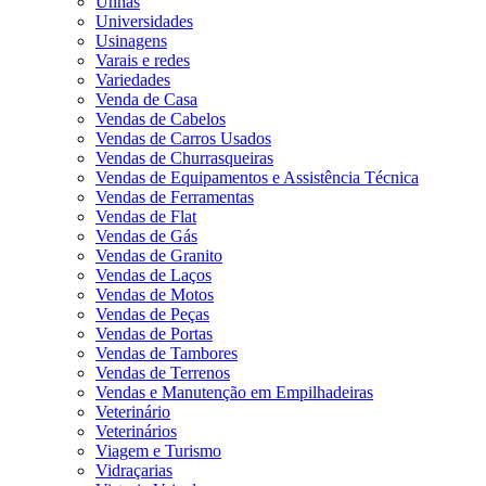
Unhas
Universidades
Usinagens
Varais e redes
Variedades
Venda de Casa
Vendas de Cabelos
Vendas de Carros Usados
Vendas de Churrasqueiras
Vendas de Equipamentos e Assistência Técnica
Vendas de Ferramentas
Vendas de Flat
Vendas de Gás
Vendas de Granito
Vendas de Laços
Vendas de Motos
Vendas de Peças
Vendas de Portas
Vendas de Tambores
Vendas de Terrenos
Vendas e Manutenção em Empilhadeiras
Veterinário
Veterinários
Viagem e Turismo
Vidraçarias