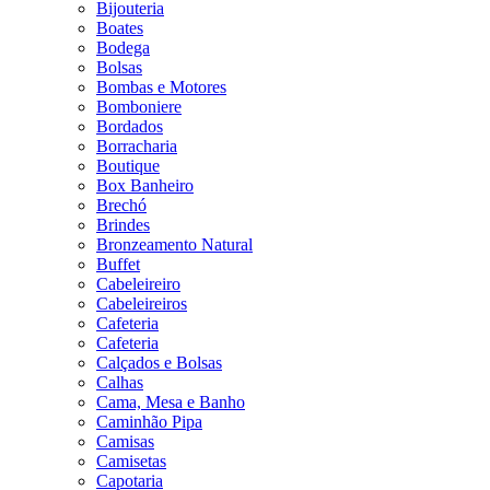
Bijouteria
Boates
Bodega
Bolsas
Bombas e Motores
Bomboniere
Bordados
Borracharia
Boutique
Box Banheiro
Brechó
Brindes
Bronzeamento Natural
Buffet
Cabeleireiro
Cabeleireiros
Cafeteria
Cafeteria
Calçados e Bolsas
Calhas
Cama, Mesa e Banho
Caminhão Pipa
Camisas
Camisetas
Capotaria