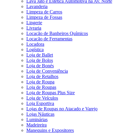
Lava Jato e Estética Automotiva na Av. Norte
Lavanderia
Limpeza de Carros
Limpeza de Fossas
Lingerie
Livraria
Locação de Banheiros Químicos
Locação de Ferramentas
Locadora
Logística
Loja de Ballet
Loja de Bolos
Loja de Bonés
Loja de Conveniência
Loja de Retalhos
Loja de Roupa
Loja de Roupas
Loja de Roupas Plus Size
Loja de Veículos
Loja Esportiva
Lojas de Roupas no Atacado e Varejo
Lojas Náuticas
Luminárias
Madeireira
Manequins e Expositores