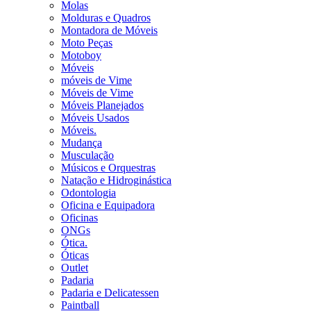
Molas
Molduras e Quadros
Montadora de Móveis
Moto Peças
Motoboy
Móveis
móveis de Vime
Móveis de Vime
Móveis Planejados
Móveis Usados
Móveis.
Mudança
Musculação
Músicos e Orquestras
Natação e Hidroginástica
Odontologia
Oficina e Equipadora
Oficinas
ONGs
Ótica.
Óticas
Outlet
Padaria
Padaria e Delicatessen
Paintball