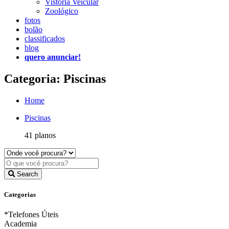
Vistoria Veicular
Zoológico
fotos
bolão
classificados
blog
quero anunciar!
Categoria: Piscinas
Home
Piscinas
41 planos
Search
Categorias
*Telefones Úteis
Academia