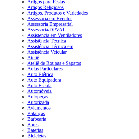
Artigos para Festas
Artigos Religiosos
Artigos, Produtos e Variedades
Assessoria em Eventos
Assessoria Empresarial
Assessoria/DPVAT
Assistencia em Ventiladores
Assistência Técnica
Assistência Técnica em
Assistência Veicular
Ateliê
Ateliê de Roupas e Sapatos
Aulas Particulares
Auto Elétrica
Auto Equipadora
Auto Escola
Automóveis.
Autopeças
Autorizada
Aviamentos
Balanças
Barbearia
Bares
Baterias
Bicicletas