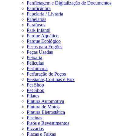
Panfletagem e Digitalização de Documentos
Panificadora
Papelaria / Livraria
Papelarias
Parafusos
Park Infantil
Parque Aquático
Parque Ecológico
Peças para Fogões
Peças Usadas
Peixaria
Películas
Perfumaria
Perfuração de Poços
Persianas,Cortinas e Box
Pet Shop
Pet-Shop
Pilates
Pintura Automotiva
Pintura de Motos
Pintura Eletrostática
Piscinas
Pisos e Revestimentos
Pizzarias
Placas e Faixas