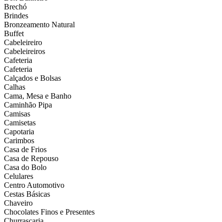
Brechó
Brindes
Bronzeamento Natural
Buffet
Cabeleireiro
Cabeleireiros
Cafeteria
Cafeteria
Calçados e Bolsas
Calhas
Cama, Mesa e Banho
Caminhão Pipa
Camisas
Camisetas
Capotaria
Carimbos
Casa de Frios
Casa de Repouso
Casa do Bolo
Celulares
Centro Automotivo
Cestas Básicas
Chaveiro
Chocolates Finos e Presentes
Churrascaria