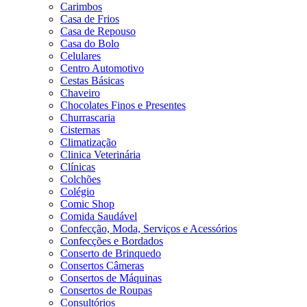
Carimbos
Casa de Frios
Casa de Repouso
Casa do Bolo
Celulares
Centro Automotivo
Cestas Básicas
Chaveiro
Chocolates Finos e Presentes
Churrascaria
Cisternas
Climatização
Clinica Veterinária
Clínicas
Colchões
Colégio
Comic Shop
Comida Saudável
Confecção, Moda, Serviços e Acessórios
Confecções e Bordados
Conserto de Brinquedo
Consertos Câmeras
Consertos de Máquinas
Consertos de Roupas
Consultórios