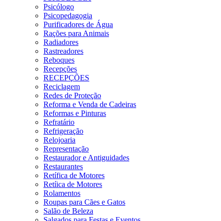
Psicólogo
Psicopedagogia
Purificadores de Água
Rações para Animais
Radiadores
Rastreadores
Reboques
Recepções
RECEPÇÕES
Reciclagem
Redes de Proteção
Reforma e Venda de Cadeiras
Reformas e Pinturas
Refratário
Refrigeração
Relojoaria
Representação
Restaurador e Antiguidades
Restaurantes
Retífica de Motores
Retíica de Motores
Rolamentos
Roupas para Cães e Gatos
Salão de Beleza
Salgados para Festas e Eventos