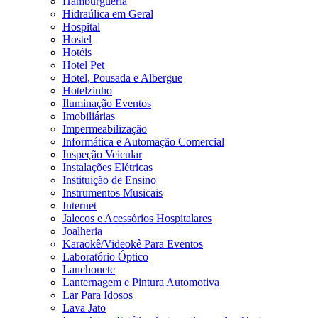
Hamburgueria
Hidraúlica em Geral
Hospital
Hostel
Hotéis
Hotel Pet
Hotel, Pousada e Albergue
Hotelzinho
Iluminação Eventos
Imobiliárias
Impermeabilização
Informática e Automação Comercial
Inspeção Veicular
Instalações Elétricas
Instituição de Ensino
Instrumentos Musicais
Internet
Jalecos e Acessórios Hospitalares
Joalheria
Karaokê/Videokê Para Eventos
Laboratório Óptico
Lanchonete
Lanternagem e Pintura Automotiva
Lar Para Idosos
Lava Jato