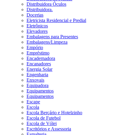
Distribuidora Óculos
Distribuidora.
Docerias
Eletricista Residencial e Predial
Eletrônicos
Elevadores
Embalagens para Presentes
Embalagens/Limpeza
Empório
Empréstimo
Encadernadora
Encanadores
Energia Solar
Engenharia
Enxovais
Equipadora
Equipamentos
Equipamentos
Escape
Escola
Escola Berçário e Hotelzinho
Escola de Futebol
Escola de Vólei
Escritórios e Assessoria
Esmalteria