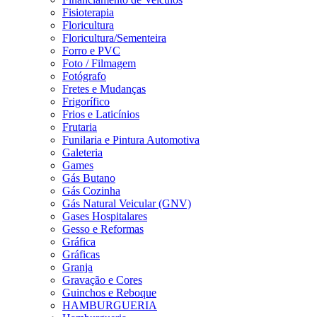
Fisioterapia
Floricultura
Floricultura/Sementeira
Forro e PVC
Foto / Filmagem
Fotógrafo
Fretes e Mudanças
Frigorífico
Frios e Laticínios
Frutaria
Funilaria e Pintura Automotiva
Galeteria
Games
Gás Butano
Gás Cozinha
Gás Natural Veicular (GNV)
Gases Hospitalares
Gesso e Reformas
Gráfica
Gráficas
Granja
Gravação e Cores
Guinchos e Reboque
HAMBURGUERIA