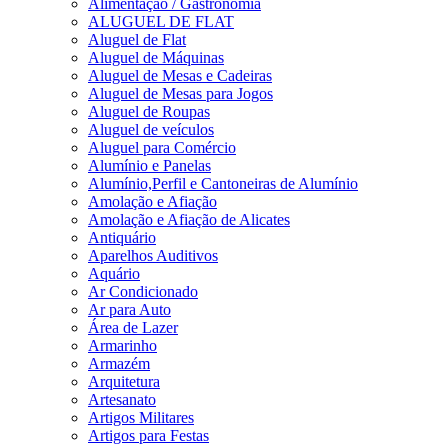
Alimentação / Gastronomia
ALUGUEL DE FLAT
Aluguel de Flat
Aluguel de Máquinas
Aluguel de Mesas e Cadeiras
Aluguel de Mesas para Jogos
Aluguel de Roupas
Aluguel de veículos
Aluguel para Comércio
Alumínio e Panelas
Alumínio,Perfil e Cantoneiras de Alumínio
Amolação e Afiação
Amolação e Afiação de Alicates
Antiquário
Aparelhos Auditivos
Aquário
Ar Condicionado
Ar para Auto
Área de Lazer
Armarinho
Armazém
Arquitetura
Artesanato
Artigos Militares
Artigos para Festas