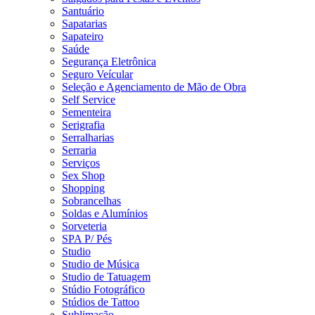
Santuário
Sapatarias
Sapateiro
Saúde
Segurança Eletrônica
Seguro Veícular
Seleção e Agenciamento de Mão de Obra
Self Service
Sementeira
Serigrafia
Serralharias
Serraria
Serviços
Sex Shop
Shopping
Sobrancelhas
Soldas e Alumínios
Sorveteria
SPA P/ Pés
Studio
Studio de Música
Studio de Tatuagem
Stúdio Fotográfico
Stúdios de Tattoo
Sublimação