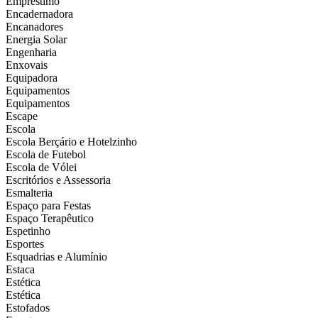
Empréstimo
Encadernadora
Encanadores
Energia Solar
Engenharia
Enxovais
Equipadora
Equipamentos
Equipamentos
Escape
Escola
Escola Berçário e Hotelzinho
Escola de Futebol
Escola de Vólei
Escritórios e Assessoria
Esmalteria
Espaço para Festas
Espaço Terapêutico
Espetinho
Esportes
Esquadrias e Alumínio
Estaca
Estética
Estética
Estofados