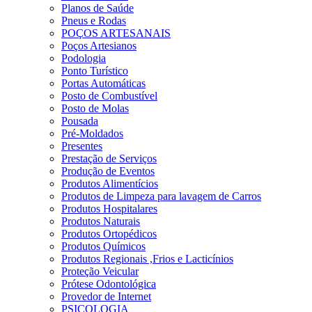
Planos de Saúde
Pneus e Rodas
POÇOS ARTESANAIS
Poços Artesianos
Podologia
Ponto Turístico
Portas Automáticas
Posto de Combustível
Posto de Molas
Pousada
Pré-Moldados
Presentes
Prestação de Serviços
Produção de Eventos
Produtos Alimentícios
Produtos de Limpeza para lavagem de Carros
Produtos Hospitalares
Produtos Naturais
Produtos Ortopédicos
Produtos Químicos
Produtos Regionais ,Frios e Lacticínios
Proteção Veicular
Prótese Odontológica
Provedor de Internet
PSICOLOGIA