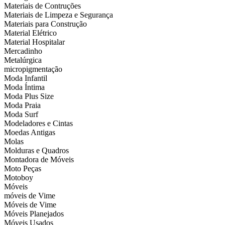
Materiais de Contruções
Materiais de Limpeza e Segurança
Materiais para Construção
Material Elétrico
Material Hospitalar
Mercadinho
Metalúrgica
micropigmentação
Moda Infantil
Moda Íntima
Moda Plus Size
Moda Praia
Moda Surf
Modeladores e Cintas
Moedas Antigas
Molas
Molduras e Quadros
Montadora de Móveis
Moto Peças
Motoboy
Móveis
móveis de Vime
Móveis de Vime
Móveis Planejados
Móveis Usados