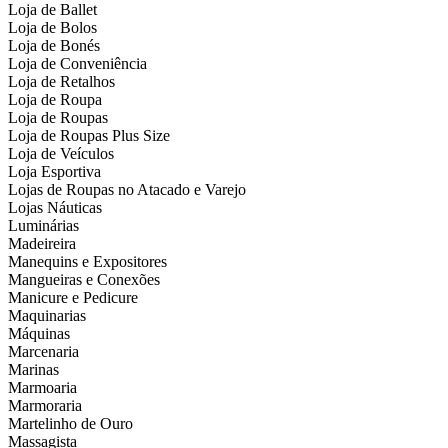
Loja de Ballet
Loja de Bolos
Loja de Bonés
Loja de Conveniência
Loja de Retalhos
Loja de Roupa
Loja de Roupas
Loja de Roupas Plus Size
Loja de Veículos
Loja Esportiva
Lojas de Roupas no Atacado e Varejo
Lojas Náuticas
Luminárias
Madeireira
Manequins e Expositores
Mangueiras e Conexões
Manicure e Pedicure
Maquinarias
Máquinas
Marcenaria
Marinas
Marmoaria
Marmoraria
Martelinho de Ouro
Massagista