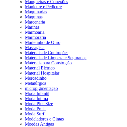
Mangueiras e Conexões
Manicure e Pedicure
Maquinarias
Máquinas
Marcenaria
Marinas
Marmoaria
Marmoraria
Martelinho de Ouro
Massagista
Materiais de Contruções
Materiais de Limpeza e Segurança
Materiais para Construção
Material Elétrico
Material Hospitalar
Mercadinho
Metalúrgica
micropigmentação
Moda Infantil
Moda Íntima
Moda Plus Size
Moda Praia
Moda Surf
Modeladores e Cintas
Moedas Antigas