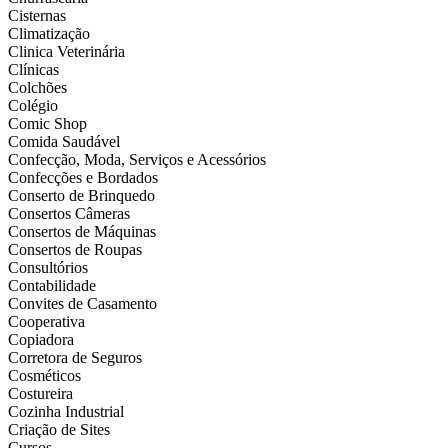
Cisternas
Climatização
Clinica Veterinária
Clínicas
Colchões
Colégio
Comic Shop
Comida Saudável
Confecção, Moda, Serviços e Acessórios
Confecções e Bordados
Conserto de Brinquedo
Consertos Câmeras
Consertos de Máquinas
Consertos de Roupas
Consultórios
Contabilidade
Convites de Casamento
Cooperativa
Copiadora
Corretora de Seguros
Cosméticos
Costureira
Cozinha Industrial
Criação de Sites
Cursos