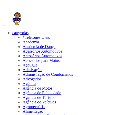
Toggle
navigation
categorias
*Telefones Úteis
Academia
Academia de Dança
Acessórios Automotivos
Acessórios Automotivos
Acessórios para Motos
Açougue
Adesivação
Admnistração de Condomínios
Advogados
Agência
Agência de Motos
Agência de Publicidade
Agência de Turismo
Agência de Veículos
Agropecuária
Alimentação