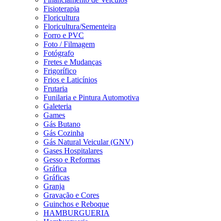
Fisioterapia
Floricultura
Floricultura/Sementeira
Forro e PVC
Foto / Filmagem
Fotógrafo
Fretes e Mudanças
Frigorífico
Frios e Laticínios
Frutaria
Funilaria e Pintura Automotiva
Galeteria
Games
Gás Butano
Gás Cozinha
Gás Natural Veicular (GNV)
Gases Hospitalares
Gesso e Reformas
Gráfica
Gráficas
Granja
Gravação e Cores
Guinchos e Reboque
HAMBURGUERIA