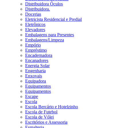
Distribuidora Óculos
Distribuidora.
Docerias
Eletricista Residencial e Predial
Eletrônicos
Elevadores
Embalagens para Presentes
Embalagens/Limpeza
Empório
Empréstimo
Encadernadora
Encanadores
Energia Solar
Engenharia
Enxovais
Equipadora
Equipamentos
Equipamentos
Escape
Escola
Escola Berçário e Hotelzinho
Escola de Futebol
Escola de Vólei
Escritórios e Assessoria
Esmalteria