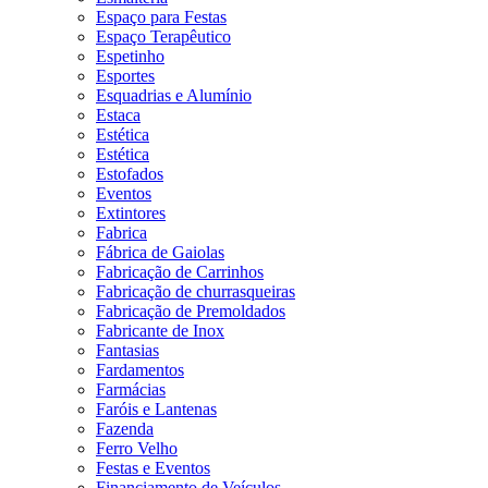
Espaço para Festas
Espaço Terapêutico
Espetinho
Esportes
Esquadrias e Alumínio
Estaca
Estética
Estética
Estofados
Eventos
Extintores
Fabrica
Fábrica de Gaiolas
Fabricação de Carrinhos
Fabricação de churrasqueiras
Fabricação de Premoldados
Fabricante de Inox
Fantasias
Fardamentos
Farmácias
Faróis e Lantenas
Fazenda
Ferro Velho
Festas e Eventos
Financiamento de Veículos