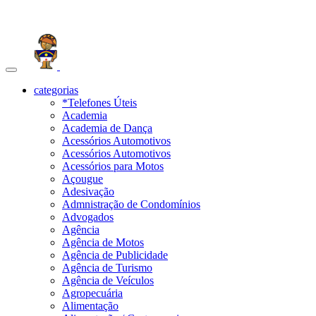
Toggle
navigation
categorias
*Telefones Úteis
Academia
Academia de Dança
Acessórios Automotivos
Acessórios Automotivos
Acessórios para Motos
Açougue
Adesivação
Admnistração de Condomínios
Advogados
Agência
Agência de Motos
Agência de Publicidade
Agência de Turismo
Agência de Veículos
Agropecuária
Alimentação