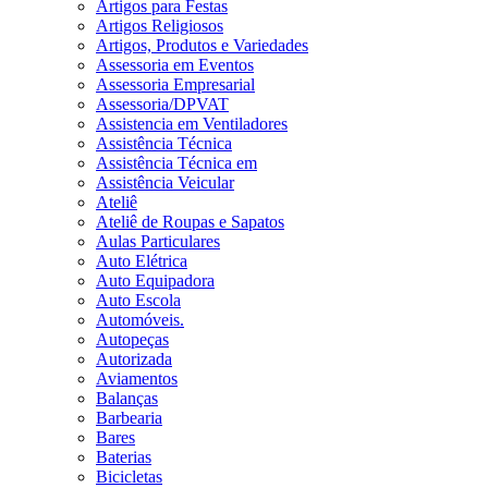
Artigos para Festas
Artigos Religiosos
Artigos, Produtos e Variedades
Assessoria em Eventos
Assessoria Empresarial
Assessoria/DPVAT
Assistencia em Ventiladores
Assistência Técnica
Assistência Técnica em
Assistência Veicular
Ateliê
Ateliê de Roupas e Sapatos
Aulas Particulares
Auto Elétrica
Auto Equipadora
Auto Escola
Automóveis.
Autopeças
Autorizada
Aviamentos
Balanças
Barbearia
Bares
Baterias
Bicicletas