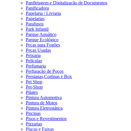
Panfletagem e Digitalização de Documentos
Panificadora
Papelaria / Livraria
Papelarias
Parafusos
Park Infantil
Parque Aquático
Parque Ecológico
Peças para Fogões
Peças Usadas
Peixaria
Películas
Perfumaria
Perfuração de Poços
Persianas,Cortinas e Box
Pet Shop
Pet-Shop
Pilates
Pintura Automotiva
Pintura de Motos
Pintura Eletrostática
Piscinas
Pisos e Revestimentos
Pizzarias
Placas e Faixas