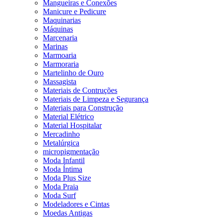
Mangueiras e Conexões
Manicure e Pedicure
Maquinarias
Máquinas
Marcenaria
Marinas
Marmoaria
Marmoraria
Martelinho de Ouro
Massagista
Materiais de Contruções
Materiais de Limpeza e Segurança
Materiais para Construção
Material Elétrico
Material Hospitalar
Mercadinho
Metalúrgica
micropigmentação
Moda Infantil
Moda Íntima
Moda Plus Size
Moda Praia
Moda Surf
Modeladores e Cintas
Moedas Antigas