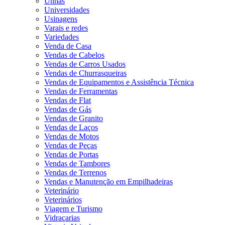
Unhas
Universidades
Usinagens
Varais e redes
Variedades
Venda de Casa
Vendas de Cabelos
Vendas de Carros Usados
Vendas de Churrasqueiras
Vendas de Equipamentos e Assistência Técnica
Vendas de Ferramentas
Vendas de Flat
Vendas de Gás
Vendas de Granito
Vendas de Laços
Vendas de Motos
Vendas de Peças
Vendas de Portas
Vendas de Tambores
Vendas de Terrenos
Vendas e Manutenção em Empilhadeiras
Veterinário
Veterinários
Viagem e Turismo
Vidraçarias