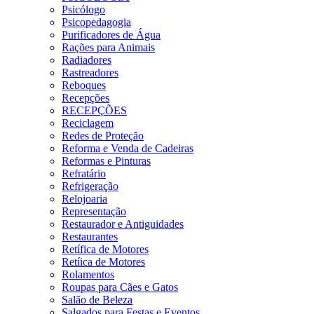
Psicólogo
Psicopedagogia
Purificadores de Água
Rações para Animais
Radiadores
Rastreadores
Reboques
Recepções
RECEPÇÕES
Reciclagem
Redes de Proteção
Reforma e Venda de Cadeiras
Reformas e Pinturas
Refratário
Refrigeração
Relojoaria
Representação
Restaurador e Antiguidades
Restaurantes
Retífica de Motores
Retíica de Motores
Rolamentos
Roupas para Cães e Gatos
Salão de Beleza
Salgados para Festas e Eventos