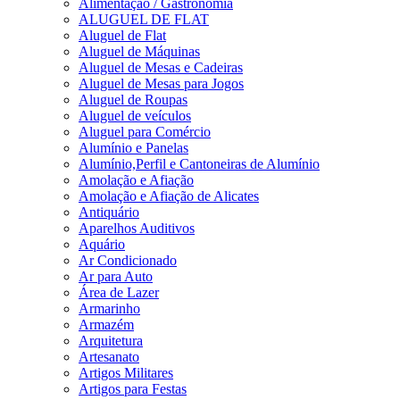
Alimentação / Gastronomia
ALUGUEL DE FLAT
Aluguel de Flat
Aluguel de Máquinas
Aluguel de Mesas e Cadeiras
Aluguel de Mesas para Jogos
Aluguel de Roupas
Aluguel de veículos
Aluguel para Comércio
Alumínio e Panelas
Alumínio,Perfil e Cantoneiras de Alumínio
Amolação e Afiação
Amolação e Afiação de Alicates
Antiquário
Aparelhos Auditivos
Aquário
Ar Condicionado
Ar para Auto
Área de Lazer
Armarinho
Armazém
Arquitetura
Artesanato
Artigos Militares
Artigos para Festas