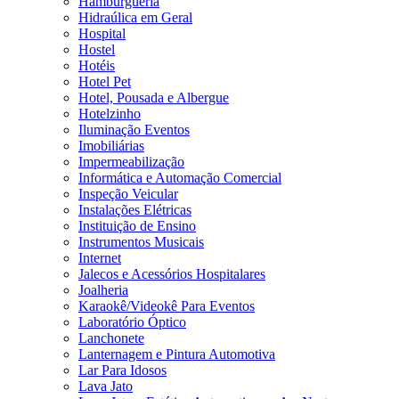
Hamburgueria
Hidraúlica em Geral
Hospital
Hostel
Hotéis
Hotel Pet
Hotel, Pousada e Albergue
Hotelzinho
Iluminação Eventos
Imobiliárias
Impermeabilização
Informática e Automação Comercial
Inspeção Veicular
Instalações Elétricas
Instituição de Ensino
Instrumentos Musicais
Internet
Jalecos e Acessórios Hospitalares
Joalheria
Karaokê/Videokê Para Eventos
Laboratório Óptico
Lanchonete
Lanternagem e Pintura Automotiva
Lar Para Idosos
Lava Jato