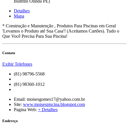
Bultrins Olinda PE)
Detalhes
Mapa
* Construção e Manutenção , Produtos Para Piscinas em Geral
'Levamos o Produto até Sua Casa'! (Aceitamos Cartões). Tudo o
Que Você Precisa Para Sua Piscina!
Contato
Exibir Telefones
(81) 98796-5568
(81) 98360-1012
Email:
moisesgomes17@yahoo.com.br
Site:
www.moisespiscina.blogspot.com
Pagina Web:
+ Detalhes
Endereço