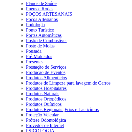
Planos de Saúde
Pneus e Rodas
POÇOS ARTESANAIS
Poços Artesianos
Podologia
Ponto Turístico
Portas Automáticas
Posto de Combustível
Posto de Molas
Pousada
Pré-Moldados
Presentes
Prestação de Serviços
Produção de Eventos
Produtos Alimentícios
Produtos de Limpeza para lavagem de Carros
Produtos Hospitalares
Produtos Naturais
Produtos Ortopédicos
Produtos Químicos
Produtos Regionais ,Frios e Lacticínios
Proteção Veicular
Prótese Odontológica
Provedor de Internet
PSICOLOGIA