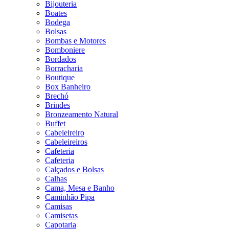
Bijouteria
Boates
Bodega
Bolsas
Bombas e Motores
Bomboniere
Bordados
Borracharia
Boutique
Box Banheiro
Brechó
Brindes
Bronzeamento Natural
Buffet
Cabeleireiro
Cabeleireiros
Cafeteria
Cafeteria
Calçados e Bolsas
Calhas
Cama, Mesa e Banho
Caminhão Pipa
Camisas
Camisetas
Capotaria