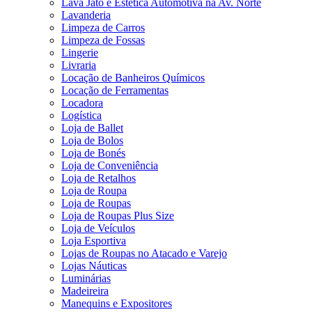
Lava Jato e Estética Automotiva na Av. Norte
Lavanderia
Limpeza de Carros
Limpeza de Fossas
Lingerie
Livraria
Locação de Banheiros Químicos
Locação de Ferramentas
Locadora
Logística
Loja de Ballet
Loja de Bolos
Loja de Bonés
Loja de Conveniência
Loja de Retalhos
Loja de Roupa
Loja de Roupas
Loja de Roupas Plus Size
Loja de Veículos
Loja Esportiva
Lojas de Roupas no Atacado e Varejo
Lojas Náuticas
Luminárias
Madeireira
Manequins e Expositores