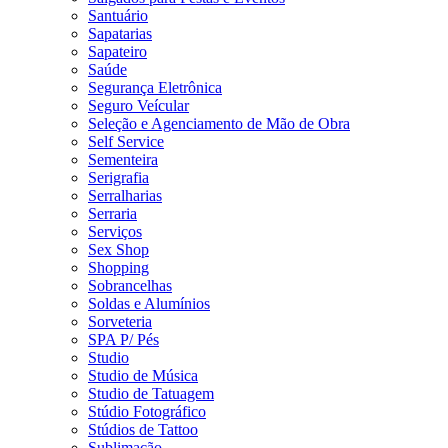
Santuário
Sapatarias
Sapateiro
Saúde
Segurança Eletrônica
Seguro Veícular
Seleção e Agenciamento de Mão de Obra
Self Service
Sementeira
Serigrafia
Serralharias
Serraria
Serviços
Sex Shop
Shopping
Sobrancelhas
Soldas e Alumínios
Sorveteria
SPA P/ Pés
Studio
Studio de Música
Studio de Tatuagem
Stúdio Fotográfico
Stúdios de Tattoo
Sublimação