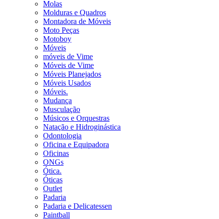
Molas
Molduras e Quadros
Montadora de Móveis
Moto Peças
Motoboy
Móveis
móveis de Vime
Móveis de Vime
Móveis Planejados
Móveis Usados
Móveis.
Mudança
Musculação
Músicos e Orquestras
Natação e Hidroginástica
Odontologia
Oficina e Equipadora
Oficinas
ONGs
Ótica.
Óticas
Outlet
Padaria
Padaria e Delicatessen
Paintball