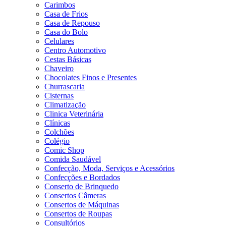
Carimbos
Casa de Frios
Casa de Repouso
Casa do Bolo
Celulares
Centro Automotivo
Cestas Básicas
Chaveiro
Chocolates Finos e Presentes
Churrascaria
Cisternas
Climatização
Clinica Veterinária
Clínicas
Colchões
Colégio
Comic Shop
Comida Saudável
Confecção, Moda, Serviços e Acessórios
Confecções e Bordados
Conserto de Brinquedo
Consertos Câmeras
Consertos de Máquinas
Consertos de Roupas
Consultórios