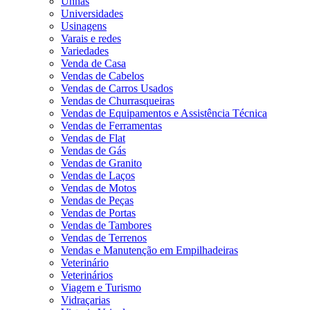
Unhas
Universidades
Usinagens
Varais e redes
Variedades
Venda de Casa
Vendas de Cabelos
Vendas de Carros Usados
Vendas de Churrasqueiras
Vendas de Equipamentos e Assistência Técnica
Vendas de Ferramentas
Vendas de Flat
Vendas de Gás
Vendas de Granito
Vendas de Laços
Vendas de Motos
Vendas de Peças
Vendas de Portas
Vendas de Tambores
Vendas de Terrenos
Vendas e Manutenção em Empilhadeiras
Veterinário
Veterinários
Viagem e Turismo
Vidraçarias