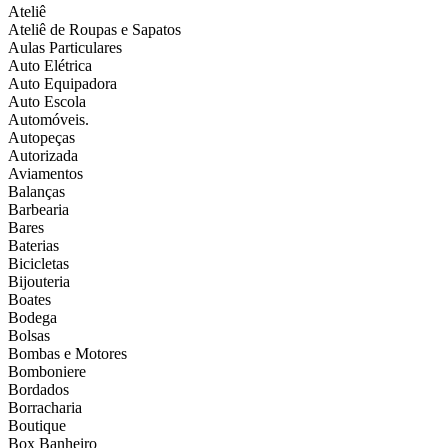
Ateliê
Ateliê de Roupas e Sapatos
Aulas Particulares
Auto Elétrica
Auto Equipadora
Auto Escola
Automóveis.
Autopeças
Autorizada
Aviamentos
Balanças
Barbearia
Bares
Baterias
Bicicletas
Bijouteria
Boates
Bodega
Bolsas
Bombas e Motores
Bomboniere
Bordados
Borracharia
Boutique
Box Banheiro