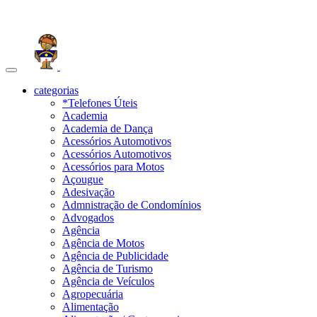
Toggle
navigation
categorias
*Telefones Úteis
Academia
Academia de Dança
Acessórios Automotivos
Acessórios Automotivos
Acessórios para Motos
Açougue
Adesivação
Admnistração de Condomínios
Advogados
Agência
Agência de Motos
Agência de Publicidade
Agência de Turismo
Agência de Veículos
Agropecuária
Alimentação