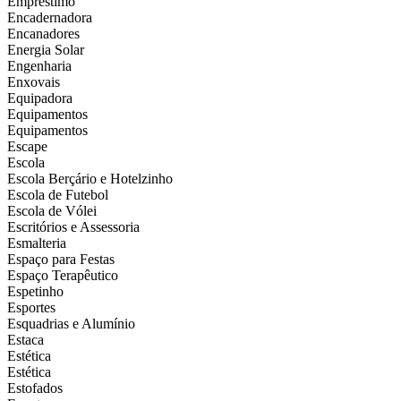
Empréstimo
Encadernadora
Encanadores
Energia Solar
Engenharia
Enxovais
Equipadora
Equipamentos
Equipamentos
Escape
Escola
Escola Berçário e Hotelzinho
Escola de Futebol
Escola de Vólei
Escritórios e Assessoria
Esmalteria
Espaço para Festas
Espaço Terapêutico
Espetinho
Esportes
Esquadrias e Alumínio
Estaca
Estética
Estética
Estofados