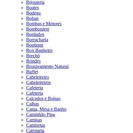
Bijouteria
Boates
Bodega
Bolsas
Bombas e Motores
Bomboniere
Bordados
Borracharia
Boutique
Box Banheiro
Brechó
Brindes
Bronzeamento Natural
Buffet
Cabeleireiro
Cabeleireiros
Cafeteria
Cafeteria
Calçados e Bolsas
Calhas
Cama, Mesa e Banho
Caminhão Pipa
Camisas
Camisetas
Capotaria