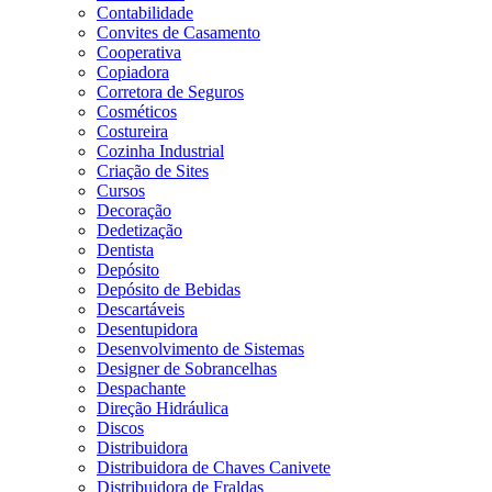
Contabilidade
Convites de Casamento
Cooperativa
Copiadora
Corretora de Seguros
Cosméticos
Costureira
Cozinha Industrial
Criação de Sites
Cursos
Decoração
Dedetização
Dentista
Depósito
Depósito de Bebidas
Descartáveis
Desentupidora
Desenvolvimento de Sistemas
Designer de Sobrancelhas
Despachante
Direção Hidráulica
Discos
Distribuidora
Distribuidora de Chaves Canivete
Distribuidora de Fraldas