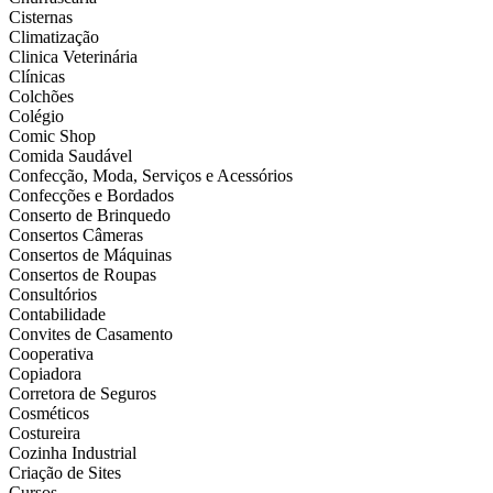
Cisternas
Climatização
Clinica Veterinária
Clínicas
Colchões
Colégio
Comic Shop
Comida Saudável
Confecção, Moda, Serviços e Acessórios
Confecções e Bordados
Conserto de Brinquedo
Consertos Câmeras
Consertos de Máquinas
Consertos de Roupas
Consultórios
Contabilidade
Convites de Casamento
Cooperativa
Copiadora
Corretora de Seguros
Cosméticos
Costureira
Cozinha Industrial
Criação de Sites
Cursos