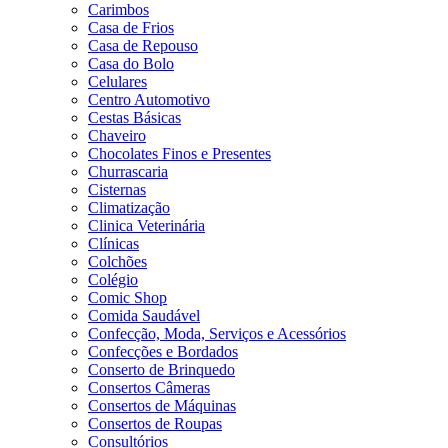
Carimbos
Casa de Frios
Casa de Repouso
Casa do Bolo
Celulares
Centro Automotivo
Cestas Básicas
Chaveiro
Chocolates Finos e Presentes
Churrascaria
Cisternas
Climatização
Clinica Veterinária
Clínicas
Colchões
Colégio
Comic Shop
Comida Saudável
Confecção, Moda, Serviços e Acessórios
Confecções e Bordados
Conserto de Brinquedo
Consertos Câmeras
Consertos de Máquinas
Consertos de Roupas
Consultórios