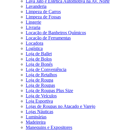
Lava Jato e Estética Automotiva na Av. Norte
Lavanderia
Limpeza de Carros
Limpeza de Fossas
Lingerie
Livraria
Locação de Banheiros Químicos
Locação de Ferramentas
Locadora
Logística
Loja de Ballet
Loja de Bolos
Loja de Bonés
Loja de Conveniência
Loja de Retalhos
Loja de Roupa
Loja de Roupas
Loja de Roupas Plus Size
Loja de Veículos
Loja Esportiva
Lojas de Roupas no Atacado e Varejo
Lojas Náuticas
Luminárias
Madeireira
Manequins e Expositores