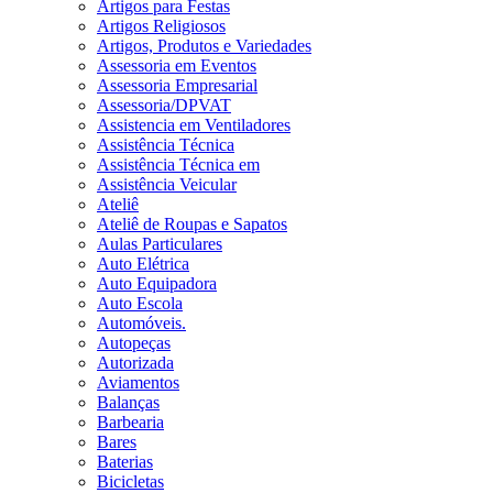
Artigos para Festas
Artigos Religiosos
Artigos, Produtos e Variedades
Assessoria em Eventos
Assessoria Empresarial
Assessoria/DPVAT
Assistencia em Ventiladores
Assistência Técnica
Assistência Técnica em
Assistência Veicular
Ateliê
Ateliê de Roupas e Sapatos
Aulas Particulares
Auto Elétrica
Auto Equipadora
Auto Escola
Automóveis.
Autopeças
Autorizada
Aviamentos
Balanças
Barbearia
Bares
Baterias
Bicicletas