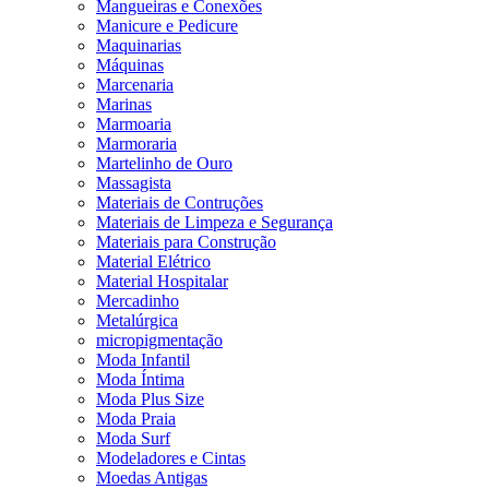
Mangueiras e Conexões
Manicure e Pedicure
Maquinarias
Máquinas
Marcenaria
Marinas
Marmoaria
Marmoraria
Martelinho de Ouro
Massagista
Materiais de Contruções
Materiais de Limpeza e Segurança
Materiais para Construção
Material Elétrico
Material Hospitalar
Mercadinho
Metalúrgica
micropigmentação
Moda Infantil
Moda Íntima
Moda Plus Size
Moda Praia
Moda Surf
Modeladores e Cintas
Moedas Antigas