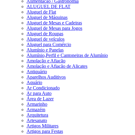
Alimentação / Gastronomia
ALUGUEL DE FLAT
Aluguel de Flat
Aluguel de Máquinas
Aluguel de Mesas e Cadeiras
Aluguel de Mesas para Jogos
Aluguel de Roupas
Aluguel de veículos
Aluguel para Comércio
Alumínio e Panelas
Alumínio,Perfil e Cantoneiras de Alumínio
Amolação e Afiação
Amolação e Afiação de Alicates
Antiquário
Aparelhos Auditivos
Aquário
Ar Condicionado
Ar para Auto
Área de Lazer
Armarinho
Armazém
Arquitetura
Artesanato
Artigos Militares
Artigos para Festas