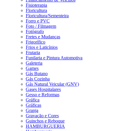
Fisioterapia
Floricultura
Floricultura/Sementeira
Forro e PVC
Foto / Filmagem
Fotógrafo
Fretes e Mudanças
Frigorífico
Frios e Laticínios
Frutaria
Funilaria e Pintura Automotiva
Galeteria
Games
Gás Butano
Gás Cozinha
Gás Natural Veicular (GNV)
Gases Hospitalares
Gesso e Reformas
Gráfica
Gráficas
Granja
Gravação e Cores
Guinchos e Reboque
HAMBURGUERIA