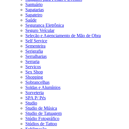
Santuário
Sapatarias
Sapateiro
Saúde
Segurança Eletrônica
Seguro Veícular
Seleção e Agenciamento de Mão de Obra
Self Service
Sementeira
Serigrafia
Serralharias
Serraria
Serviços
Sex Shop
Shopping
Sobrancelhas
Soldas e Alumínios
Sorveteria
SPA P/ Pés
Studio
Studio de Música
Studio de Tatuagem
Stúdio Fotográfico
Stúdios de Tattoo
Sublimação