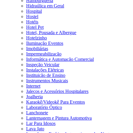
Hamburgueria
Hidraúlica em Geral
Hospital
Hostel
Hotéis
Hotel Pet
Hotel, Pousada e Albergue
Hotelzinho
Iluminação Eventos
Imobiliárias
Impermeabilização
Informática e Automação Comercial
Inspeção Veicular
Instalações Elétricas
Instituição de Ensino
Instrumentos Musicais
Internet
Jalecos e Acessórios Hospitalares
Joalheria
Karaokê/Videokê Para Eventos
Laboratório Óptico
Lanchonete
Lanternagem e Pintura Automotiva
Lar Para Idosos
Lava Jato