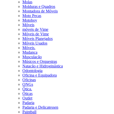
Molas
Molduras e Quadros
Montadora de Móveis
Moto Peças
Motoboy
Móveis
móveis de Vime
Móveis de Vime
Móveis Planejados
Móveis Usados
Móveis.
Mudança
Musculação
Músicos e Orquestras
Natação e Hidroginástica
Odontologia
Oficina e Equipadora
Oficinas
ONGs
Ótica.
Óticas
Outlet
Padaria
Padaria e Delicatessen
Paintball