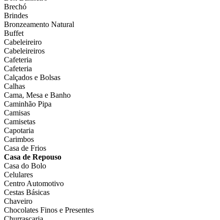
Brechó
Brindes
Bronzeamento Natural
Buffet
Cabeleireiro
Cabeleireiros
Cafeteria
Cafeteria
Calçados e Bolsas
Calhas
Cama, Mesa e Banho
Caminhão Pipa
Camisas
Camisetas
Capotaria
Carimbos
Casa de Frios
Casa de Repouso
Casa do Bolo
Celulares
Centro Automotivo
Cestas Básicas
Chaveiro
Chocolates Finos e Presentes
Churrascaria