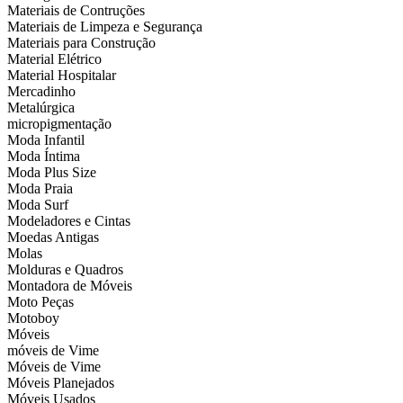
Materiais de Contruções
Materiais de Limpeza e Segurança
Materiais para Construção
Material Elétrico
Material Hospitalar
Mercadinho
Metalúrgica
micropigmentação
Moda Infantil
Moda Íntima
Moda Plus Size
Moda Praia
Moda Surf
Modeladores e Cintas
Moedas Antigas
Molas
Molduras e Quadros
Montadora de Móveis
Moto Peças
Motoboy
Móveis
móveis de Vime
Móveis de Vime
Móveis Planejados
Móveis Usados