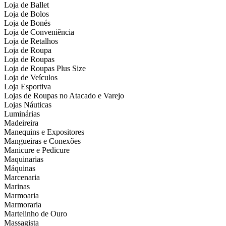
Loja de Ballet
Loja de Bolos
Loja de Bonés
Loja de Conveniência
Loja de Retalhos
Loja de Roupa
Loja de Roupas
Loja de Roupas Plus Size
Loja de Veículos
Loja Esportiva
Lojas de Roupas no Atacado e Varejo
Lojas Náuticas
Luminárias
Madeireira
Manequins e Expositores
Mangueiras e Conexões
Manicure e Pedicure
Maquinarias
Máquinas
Marcenaria
Marinas
Marmoaria
Marmoraria
Martelinho de Ouro
Massagista