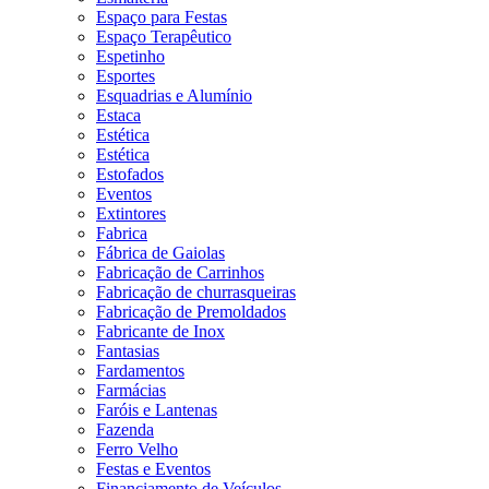
Espaço para Festas
Espaço Terapêutico
Espetinho
Esportes
Esquadrias e Alumínio
Estaca
Estética
Estética
Estofados
Eventos
Extintores
Fabrica
Fábrica de Gaiolas
Fabricação de Carrinhos
Fabricação de churrasqueiras
Fabricação de Premoldados
Fabricante de Inox
Fantasias
Fardamentos
Farmácias
Faróis e Lantenas
Fazenda
Ferro Velho
Festas e Eventos
Financiamento de Veículos