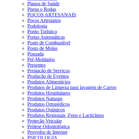
Planos de Saúde
Pneus e Rodas
POÇOS ARTESANAIS
Poços Artesianos
Podologia
Ponto Turístico
Portas Automáticas
Posto de Combustível
Posto de Molas
Pousada
Pré-Moldados
Presentes
Prestação de Serviços
Produção de Eventos
Produtos Alimentícios
Produtos de Limpeza para lavagem de Carros
Produtos Hospitalares
Produtos Naturais
Produtos Ortopédicos
Produtos Químicos
Produtos Regionais ,Frios e Lacticínios
Proteção Veicular
Prótese Odontológica
Provedor de Internet
PSICOLOGIA