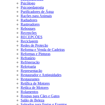
Psicólogo
Psicopedagogia
Purificadores de Água
Rações para Animais
Radiadores
Rastreadores
Reboques
Recepções
RECEPÇÕES
Reciclagem
Redes de Proteção
Reforma e Venda de Cadeiras
Reformas e Pinturas
Refratário
Refrigeração
Relojoaria
Representação
Restaurador e Antiguidades
Restaurantes
Retífica de Motores
Retíica de Motores
Rolamentos
Roupas para Cães e Gatos
Salão de Beleza
Salgados para Festas e Eventos