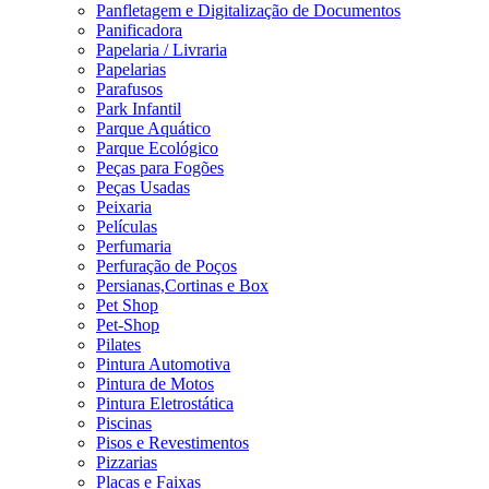
Panfletagem e Digitalização de Documentos
Panificadora
Papelaria / Livraria
Papelarias
Parafusos
Park Infantil
Parque Aquático
Parque Ecológico
Peças para Fogões
Peças Usadas
Peixaria
Películas
Perfumaria
Perfuração de Poços
Persianas,Cortinas e Box
Pet Shop
Pet-Shop
Pilates
Pintura Automotiva
Pintura de Motos
Pintura Eletrostática
Piscinas
Pisos e Revestimentos
Pizzarias
Placas e Faixas