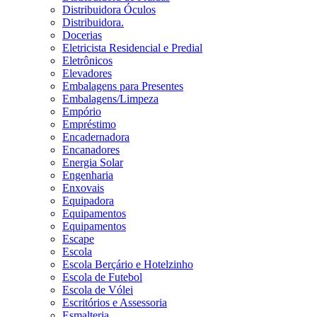
Distribuidora Óculos
Distribuidora.
Docerias
Eletricista Residencial e Predial
Eletrônicos
Elevadores
Embalagens para Presentes
Embalagens/Limpeza
Empório
Empréstimo
Encadernadora
Encanadores
Energia Solar
Engenharia
Enxovais
Equipadora
Equipamentos
Equipamentos
Escape
Escola
Escola Berçário e Hotelzinho
Escola de Futebol
Escola de Vólei
Escritórios e Assessoria
Esmalteria